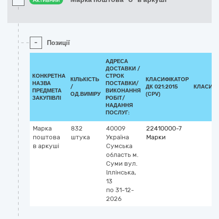
Активний
-
Позиції
АДРЕСА
ДОСТАВКИ /
КОНКРЕТНА
СТРОК
КІЛЬКІСТЬ
КЛАСИФІКАТОР
НАЗВА
ПОСТАВКИ/
/
ДК 021:2015
КЛАСИФІ
ПРЕДМЕТА
ВИКОНАННЯ
ОД.ВИМІРУ
(CPV)
ЗАКУПІВЛІ
РОБІТ/
НАДАННЯ
ПОСЛУГ:
Марка
832
40009
22410000-7
поштова
штука
Україна
Марки
в аркуші
Сумська
область
м.
Суми
вул.
Іллінська,
13
по 31-12-
2026