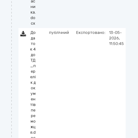
ас
ни
ка.
do
cx
До
публічний
Експортовано:
13-05-
да
2026,
то
11:50:45
к 4
до
ТД
_п
ер
елі
к д
ок
ум
ен
тів
пе
ре
мо
жц
я.d
oc