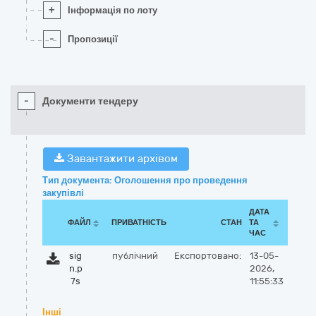
+
Інформація по лоту
-
Пропозиції
-
Документи тендеру
Завантажити архівом
Тип документа: Оголошення про проведення
закупівлі
ДАТА
ФАЙЛ
ПРИВАТНІСТЬ
СТАН
ТА
ЧАС
sig
публічний
Експортовано:
13-05-
n.p
2026,
7s
11:55:33
Інші