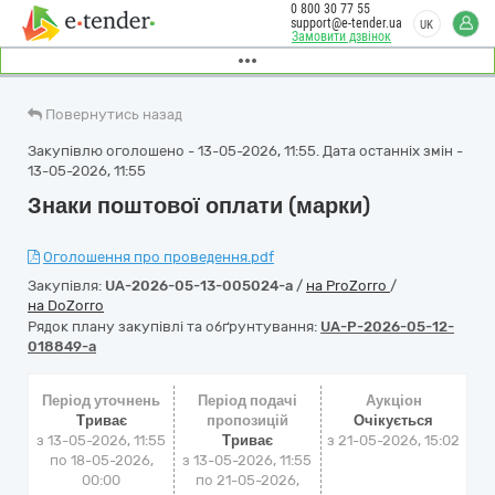
0 800 30 77 55
support@e-tender.ua
UK
Замовити дзвінок
Повернутись назад
Закупівлю оголошено - 13-05-2026, 11:55. Дата останніх змін -
13-05-2026, 11:55
Знаки поштової оплати (марки)
Оголошення про проведення.pdf
Закупівля:
UA-2026-05-13-005024-a
/
на ProZorro
/
на DoZorro
Рядок плану закупівлі та обґрунтування:
UA-P-2026-05-12-
018849-a
Період уточнень
Період подачі
Аукціон
Триває
пропозицій
Очікується
з 13-05-2026, 11:55
Триває
з
21-05-2026, 15:02
по 18-05-2026,
з 13-05-2026, 11:55
00:00
по 21-05-2026,