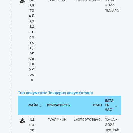
да
2026,
то
11:50:45
к 5
до
ТД
_п
ро
єк
т д
ог
ов
ор
у.d
oc
x
Тип документа: Тендерна документація
ДАТА
ФАЙЛ
ПРИВАТНІСТЬ
СТАН
ТА
ЧАС
ТД.
публічний
Експортовано:
13-05-
do
2026,
cx
11:50:45