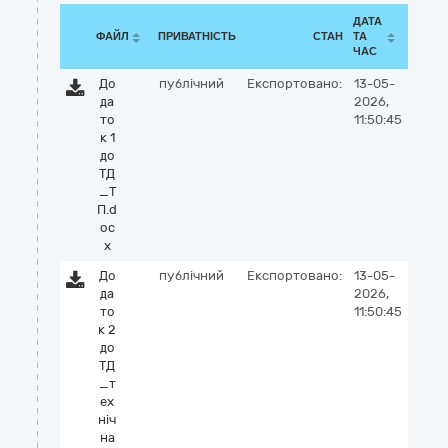
ДАТА
ФАЙЛ
ПРИВАТНІСТЬ
СТАН
ТА
ЧАС
До
публічний
Експортовано:
13-05-
да
2026,
то
11:50:45
к 1
до
ТД
_Т
П.d
oc
x
До
публічний
Експортовано:
13-05-
да
2026,
то
11:50:45
к 2
до
ТД
_т
ех
ніч
на