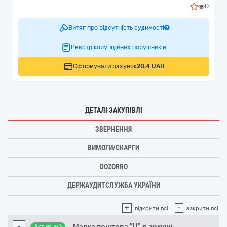
0
Витяг про відсутність судимості
Реєстр корупційних порушників
Сформувати рахунок
20.4 UAH
ДЕТАЛІ ЗАКУПІВЛІ
ЗВЕРНЕННЯ
ВИМОГИ/СКАРГИ
DOZORRO
ДЕРЖАУДИТСЛУЖБА УКРАЇНИ
+
-
відкрити всі
закрити всі
-
Марка поштова "U" в аркуші