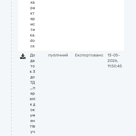
ха
ра
кт
ер
ис
ти
ка.
do
cx
До
публічний
Експортовано:
13-05-
да
2026,
то
11:50:45
к 3
до
ТД
_п
ер
елі
к д
ок
ум
ен
тів
уч