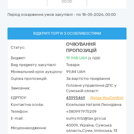
00:00
Період оскарження умов закупівлі - по
18-05-2026, 00:00
ВІДКРИТІ ТОРГИ З ОСОБЛИВОСТЯМИ
ОЧІКУВАННЯ
Статус:
ПРОПОЗИЦІЙ
Бюджет:
19 968
UAH
(з ПДВ)
Вид предмету закупівлі:
Товари
Мінімальний крок аукціону:
99,84 UAH
Оцінка пропозицій:
За вартістю придбання
Головне управління ДПС у
Замовник:
Сумській області
ЄДРПОУ:
43995469
Досьє YouControl
Контактна особа:
Кісельова Наталія Леонідівна
Телефон:
+380997975209
E-mail:
sumy.mtz@tax.gov.ua
40009,
Україна
,
Сумська
Місцезнаходження:
область,
Суми,
Іллінська, 13