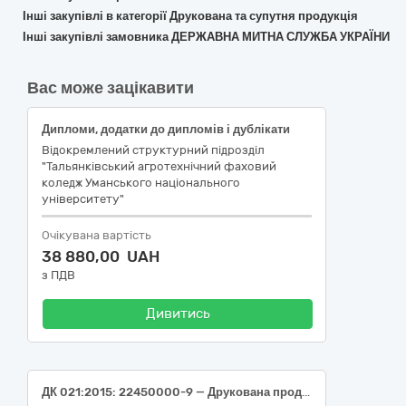
Інші закупівлі в категорії Друкована та супутня продукція
Інші закупівлі замовника ДЕРЖАВНА МИТНА СЛУЖБА УКРАЇНИ
Вас може зацікавити
Дипломи, додатки до дипломів і дублікати
Відокремлений структурний підрозділ
"Тальянківський агротехнічний фаховий
коледж Уманського національного
університету"
Очікувана вартість
38 880,00 UAH
з ПДВ
Дивитись
ДК 021:2015: 22450000-9 — Друкована продукція з елементами захисту Диплом магістра, додаток до диплома магістра європейського зразка, документи для освіти диплом доктора філософії, додаток до диплому доктора філософії Сертифікат про присвоєння / підтвердження професійної кваліфікації/ рівня професійної кваліфікації у сфері охорони здоров’я (інтернатура), без номерів, Сертифікат про присвоєння / підтвердження професійної кваліфікації/ рівня професійної кваліфікації у сфері охорони здоров’я (спеціалізація) із друкованим номером та серією, картка студентського квитка з вмонтованим безконтактним чип-модулем та транспортним додатком