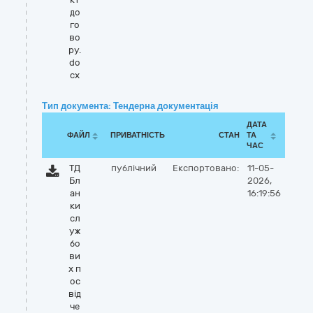
до
го
во
ру.
do
cx
Тип документа: Тендерна документація
ДАТА
ФАЙЛ
ПРИВАТНІСТЬ
СТАН
ТА
ЧАС
ТД
публічний
Експортовано:
11-05-
Бл
2026,
ан
16:19:56
ки
сл
уж
бо
ви
х п
ос
від
че