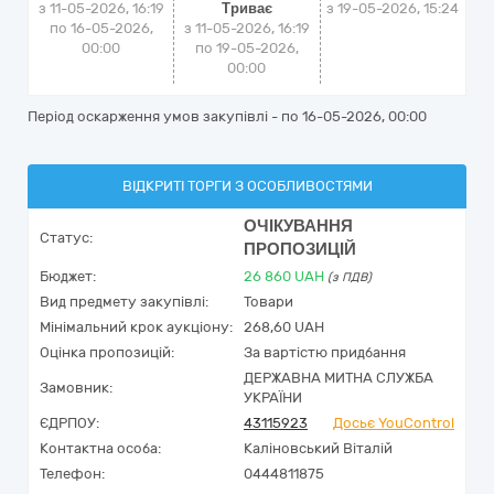
з 11-05-2026, 16:19
Триває
з
19-05-2026, 15:24
по 16-05-2026,
з 11-05-2026, 16:19
00:00
по 19-05-2026,
00:00
Період оскарження умов закупівлі - по
16-05-2026, 00:00
ВІДКРИТІ ТОРГИ З ОСОБЛИВОСТЯМИ
ОЧІКУВАННЯ
Статус:
ПРОПОЗИЦІЙ
Бюджет:
26 860
UAH
(з ПДВ)
Вид предмету закупівлі:
Товари
Мінімальний крок аукціону:
268,60 UAH
Оцінка пропозицій:
За вартістю придбання
ДЕРЖАВНА МИТНА СЛУЖБА
Замовник:
УКРАЇНИ
ЄДРПОУ:
43115923
Досьє YouControl
Контактна особа:
Каліновський Віталій
Телефон:
0444811875