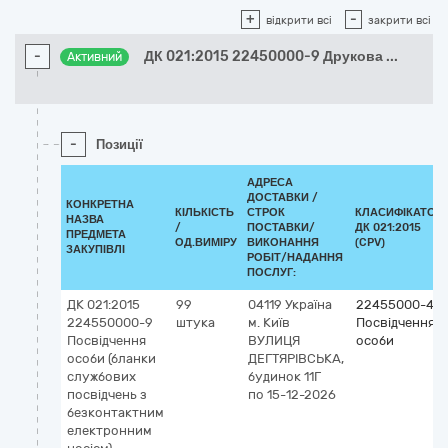
+
-
відкрити всі
закрити всі
-
ДК 021:2015 22450000-9 Друкова
...
Активний
-
Позиції
АДРЕСА
ДОСТАВКИ /
КОНКРЕТНА
КІЛЬКІСТЬ
СТРОК
КЛАСИФІКАТОР
НАЗВА
/
ПОСТАВКИ/
ДК 021:2015
ПРЕДМЕТА
ОД.ВИМІРУ
ВИКОНАННЯ
(CPV)
ЗАКУПІВЛІ
РОБІТ/НАДАННЯ
ПОСЛУГ:
ДК 021:2015
99
04119
Україна
22455000-4
224550000-9
штука
м. Київ
Посвідчення
Посвідчення
ВУЛИЦЯ
особи
особи (бланки
ДЕГТЯРІВСЬКА,
службових
будинок 11Г
посвідчень з
по 15-12-2026
безконтактним
електронним