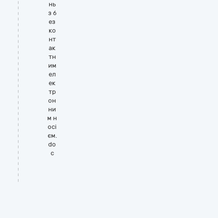
нь
з б
ез
ко
нт
ак
тн
им
ел
ек
тр
он
ни
м н
осі
єм.
do
c