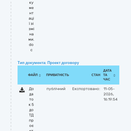
ку
ме
нт
аці
ї зі
змі
на
ми.
do
c
Тип документа: Проект договору
ДАТА
ФАЙЛ
ПРИВАТНІСТЬ
СТАН
ТА
ЧАС
До
публічний
Експортовано:
11-05-
да
2026,
то
16:19:54
к 5
до
ТД
пр
оє
кт