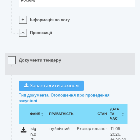
носієм)
+
Інформація по лоту
-
Пропозиції
-
Документи тендеру
Завантажити архівом
Тип документа: Оголошення про проведення
закупівлі
ДАТА
ФАЙЛ
ПРИВАТНІСТЬ
СТАН
ТА
ЧАС
sig
публічний
Експортовано:
11-05-
n.p
2026,
7s
16:20:29