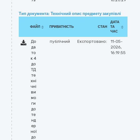
Тип документа: Технічний опис предмету закупівлі
ДАТА
ФАЙЛ
ПРИВАТНІСТЬ
СТАН
ТА
ЧАС
До
публічний
Експортовано:
11-05-
да
2026,
то
16:19:55
к 4
до
ТД
те
хні
чні
ви
мо
ги
до
те
нд
ер
ної
до