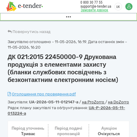
0 800 30 77 55
support@e-tender.ua
UK
Замовити дзвінок
Повернутись назад
Закупівлю оголошено - 11-05-2026, 16:19. Дата останніх змін -
11-05-2026, 16:20
ДК 021:2015 22450000-9 Друкована
продукція з елементами захисту
(бланки службових посвідчень з
безконтактним електронним носієм)
Оголошення про проведення.pdf
Закупівля:
UA-2026-05-11-012147-a
/
на ProZorro
/
на DoZorro
Рядок плану закупівлі та обґрунтування:
UA-P-2026-05-11-
013224-a
Період уточнень
Період подачі
Аукціон
Триває
пропозицій
Очікується