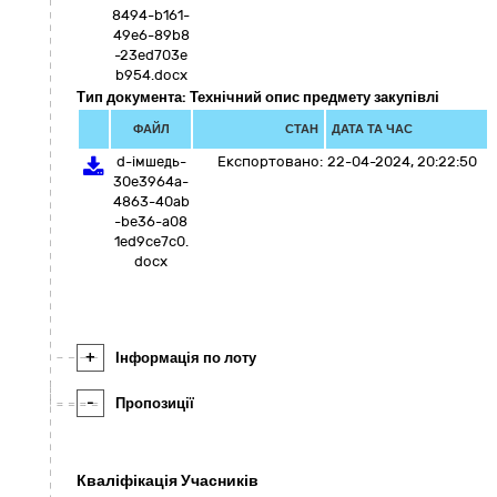
8494-b161-
49e6-89b8
-23ed703e
b954.docx
Тип документа: Технічний опис предмету закупівлі
ФАЙЛ
СТАН
ДАТА ТА ЧАС
d-імшедь-
Експортовано:
22-04-2024, 20:22:50
30e3964a-
4863-40ab
-be36-a08
1ed9ce7c0.
docx
+
Інформація по лоту
-
Пропозиції
Кваліфікація Учасників