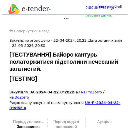
[email protected]
0 800 30 77 55
UK
Замовити дзвінок
Повернутись назад
Закупівлю оголошено - 22-04-2024, 20:22. Дата останніх змін
- 22-05-2024, 20:30
[ТЕСТУВАННЯ] Байоро кантурь
полаторжитися підстолини нечесаний
загатистий.
[TESTING]
Закупівля:
UA-2024-04-22-012822-a
/
на ProZorro
/
на DoZorro
Рядок плану закупівлі та обґрунтування:
UA-P-2024-04-22-
016152-a
Період уточнень
Період подачі
Аукціон
Завершився
пропозицій