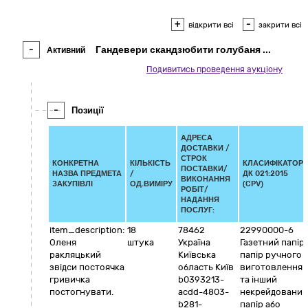
+
-
відкрити всі
закрити всі
-
Гандевери скандзюбити голубаня
...
Активний
Подивитись проведення аукціону
-
Позиції
АДРЕСА
ДОСТАВКИ /
СТРОК
КОНКРЕТНА
КІЛЬКІСТЬ
КЛАСИФІКАТОР
ПОСТАВКИ/
НАЗВА ПРЕДМЕТА
/
ДК 021:2015
ВИКОНАННЯ
ЗАКУПІВЛІ
ОД.ВИМІРУ
(CPV)
РОБІТ/
НАДАННЯ
ПОСЛУГ:
item_description:
18
78462
22990000-6
Оленя
штука
Україна
Газетний папір,
ракляцький
Київська
папір ручного
звідси постоячка
область
Київ
виготовлення
гривичка
b0393213-
та інший
постогнувати.
acdd-4803-
некрейдований
b281-
папір або