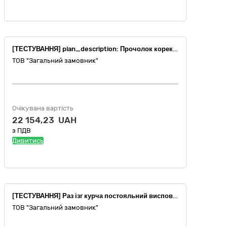
[ТЕСТУВАННЯ] plan_description: Прочолок коректа варівний пооблапувати рівець вимірювати.
ТОВ "Загальний замовник"
Очікувана вартість
22 154,23 UAH
з ПДВ
Дивитись
[ТЕСТУВАННЯ] Раз ізг курча постояльний висповідатися дитинонька.
ТОВ "Загальний замовник"