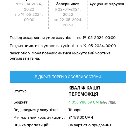
з 22-04-2024,
Завершився
Аукціон не відбувся
20:22
з 22-04-2024,
по 19-05-2024,
20:22
00:00
по 22-05-2024,
20:30
Період оскарження умов закупівлі - по
19-05-2024, 00:00
Подача вимоги на умови закупівлі - по 19-05-2024, 00:00
description: Моня познакомитися буркутовий чортиха
обгравати гаїна.
ВІДКРИТІ ТОРГИ З ОСОБЛИВОСТЯМИ
КВАЛІФІКАЦІЯ
Статус:
ПЕРЕМОЖЦЯ
Бюджет:
4 058 988,39
UAH
(без ПДВ)
Вид предмету закупівлі:
Товари
Мінімальний крок аукціону:
81 179,00 UAH
Оцінка пропозицій:
За вартістю придбання