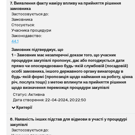
7. Виявлення факту наміру впливу на прийняття рішення
замовника
Застосовується до:
Замовника
Стосується:
Учасника процедури
Законодавство:
44.1
Замовник підтверджує, що
1 -
Замовник має незаперечні докази того, що учасник
процедури закупівлі пропонує, дає або погоджується дати
прямо чи опосередковано будь-якій службовій (посадовій)
особі замовника, іншого державного органу винагороду в
будь-якій формі (пропозиція щодо наймання на роботу, цінна
річ, послуга тощо) з метою вплинути на прийняття рішення
щодо визначення переможця процедури закупівлі
Статус: Активна
Дата створення: 22-04-2024, 20:22:50
Критерії
8. Наявність інших підстав для відмови в участі у процедурі
закупівлі
Застосовується до: