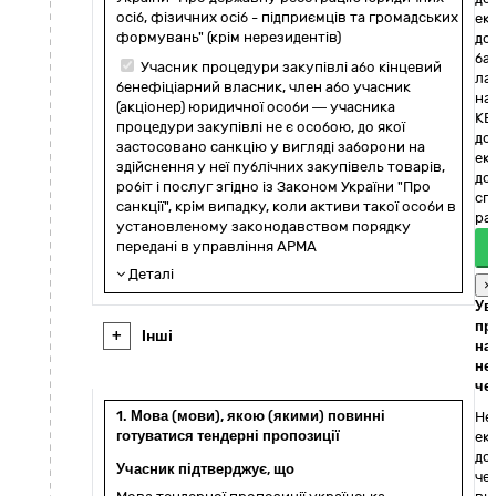
осіб, фізичних осіб - підприємців та громадських
ек
формувань" (крім нерезидентів)
до
ба
Учасник процедури закупівлі або кінцевий
ла
бенефіціарний власник, член або учасник
на
(акціонер) юридичної особи — учасника
КЕ
процедури закупівлі не є особою, до якої
до
застосовано санкцію у вигляді заборони на
ек
здійснення у неї публічних закупівель товарів,
до
робіт і послуг згідно із Законом України "Про
сп
санкції", крім випадку, коли активи такої особи в
раз
установленому законодавством порядку
передані в управління АРМА
Деталі
×
Ув
пр
+
Інші
на
не
че
1. Мова (мови), якою (якими) повинні
Не
готуватися тендерні пропозиції
ек
до
Учасник підтверджує, що
че