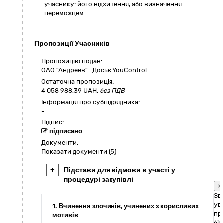
учаснику: його відхилення, або визначення
переможцем
Пропозиції Учасників
Пропозицію подав:
ОАО "Андреев"
Досьє YouControl
Остаточна пропозиція:
4 058 988,39
UAH,
без ПДВ
Інформація про субпідрядника:
-
Підпис:
підписано
Документи:
Показати документи (5)
+
Підстави для відмови в участі у
процедурі закупівлі
×
Зв
ув
1. Вчинення злочинів, учинених з корисливих
пр
мотивів
біл