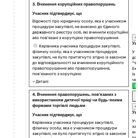
3. Вчинення корупційних правопорушень
Учасник підтверджує, що
Відомості про юридичну особу, яка є учасником
процедури закупівлі, не внесено до Єдиного
державного реєстру осіб, які вчинили корупційні
×
або пов'язані з корупцією правопорушення
Ув
Керівника учасника процедури закупівлі,
фізичну особу, яка є учасником процедури
У 
закупівлі, не було притягнуто згідно із законом
до
до відповідальності за вчинення корупційного
"Ч
правопорушення або правопорушення,
Ек
пов’язаного з корупцією
їх
че
Деталі
Е
4. Вчинення правопорушень, пов'язаних з
використанням дитячої праці чи будь-якими
формами торгівлі людьми
×
Ув
Учасник підтверджує, що
Уч
Керівника учасника процедури закупівлі,
за
фізичну особу, яка є учасником процедури
ен
закупівлі, не було притягнуто згідно із законом
пл