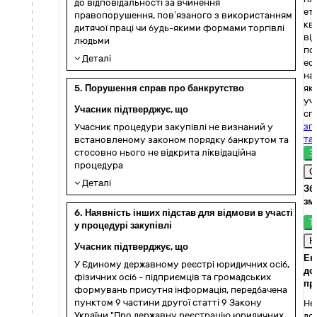
до відповідальності за вчинення
ет
правопорушення, пов’язаного з використанням
ква
дитячої праці чи будь-якими формами торгівлі
ві
людьми
по
Деталі
еф
на 
5. Порушення справ про банкрутство
як
уч
Учасник підтверджує, що
сп
згі
Учасник процедури закупівлі не визнаний у
та
встановленому законом порядку банкрутом та
стосовно нього не відкрита ліквідаційна
З
процедура
С
Деталі
Зб
зм
6. Наявність інших підстав для відмови в участі
Т
у процедурі закупівлі
Н
Учасник підтверджує, що
Ек
У Єдиному державному реєстрі юридичних осіб,
до
фізичних осіб - підприємців та громадських
пр
формувань присутня інформація, передбачена
пунктом 9 частини другої статті 9 Закону
Не 
України "Про державну реєстрацію юридичних
до