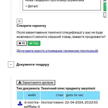
Мова тендерної пропозиції українська
ви
Е
Деталі
З
×
Створити чернетку
Після завантаження технічної специфікації у вас не буде
можливості змінити обраний товар, бажаєте продовжити?
Ні
Так
Друкувати реєстр отриманих тендерних пропозицій
-
Документи тендеру
Завантажити архівом
Тип документа: Технічний опис предмету закупівлі
ФАЙЛ
СТАН
ДАТА ТА ЧАС
d-охотка-
Експортовано:
22-04-2024, 20:22:50
ed1ffa4a-0