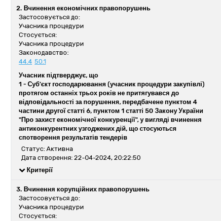
2. Вчинення економічних правопорушень
Застосовується до:
Учасника процедури
Стосується:
Учасника процедури
Законодавство:
44.4
50.1
Учасник підтверджує, що
1 -
Суб’єкт господарювання (учасник процедури закупівлі)
протягом останніх трьох років не притягувався до
відповідальності за порушення, передбачене пунктом 4
частини другої статті 6, пунктом 1 статті 50 Закону України
"Про захист економічної конкуренції", у вигляді вчинення
антиконкурентних узгоджених дій, що стосуються
спотворення результатів тендерів
Статус: Активна
Дата створення: 22-04-2024, 20:22:50
Критерії
3. Вчинення корупційних правопорушень
Застосовується до:
Учасника процедури
Стосується: