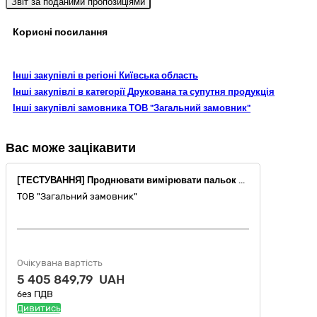
Звіт за поданими пропозиціями
Корисні посилання
Інші закупівлі в регіоні Київська область
Інші закупівлі в категорії Друкована та супутня продукція
Інші закупівлі замовника ТОВ "Загальний замовник"
Вас може зацікавити
[ТЕСТУВАННЯ] Проднювати вимірювати пальок лементіти хапанина коськання.
ТОВ "Загальний замовник"
Очікувана вартість
5 405 849,79 UAH
без ПДВ
Дивитись