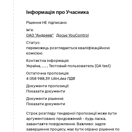
Інформація про Учасника
Рішення НЕ підписано
Ім'я:
ОАО "Андреев"
Досьє YouControl
Статус:
переможець розглядається кваліфікаційною
комісією
Контактна інформація:
Україна
,
,
,
,
,
Тестовый пользователь (QA test)
Остаточна пропозиція:
4 058 988,39
UAH,
без ПДВ
Документи пропозиції:
Показати документи
Документи рішення:
Показати документи
Cтрок розгляду тендерної пропозиції може бути
аргументовано продовжений - будь ласка,
завантажте повідомлення. Важливо: задля
завершення процесу, має бути обрано рішення по