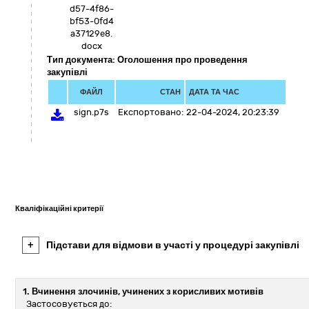
d57-4f86-
bf53-0fd4
a37129e8.
docx
Тип документа: Оголошення про проведення
закупівлі
ФАЙЛ
СТАН
ДАТА ТА ЧАС
sign.p7s
Експортовано:
22-04-2024, 20:23:39
Кваліфікаційні критерії
+
Підстави для відмови в участі у процедурі закупівлі
1. Вчинення злочинів, учинених з корисливих мотивів
Застосовується до: