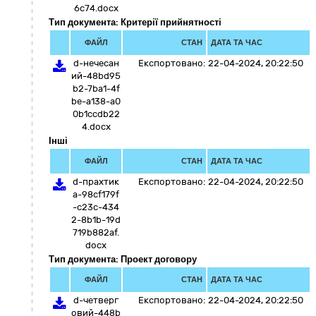
6c74.docx
Тип документа: Критерії прийнятності
ФАЙЛ
СТАН
ДАТА ТА ЧАС
d-нечесан
Експортовано:
22-04-2024, 20:22:50
ий-48bd95
b2-7ba1-4f
be-a138-a0
0b1ccdb22
4.docx
Інші
ФАЙЛ
СТАН
ДАТА ТА ЧАС
d-прахтик
Експортовано:
22-04-2024, 20:22:50
а-98cf179f
-c23c-434
2-8b1b-19d
719b882af.
docx
Тип документа: Проект договору
ФАЙЛ
СТАН
ДАТА ТА ЧАС
d-четверг
Експортовано:
22-04-2024, 20:22:50
овий-448b