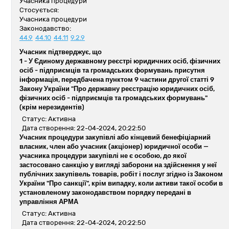
Учасника процедури
Стосується:
Учасника процедури
Законодавство:
44.9
44.10
44.11
9.2.9
Учасник підтверджує, що
1 -
У Єдиному державному реєстрі юридичних осіб, фізичних
осіб - підприємців та громадських формувань присутня
інформація, передбачена пунктом 9 частини другої статті 9
Закону України "Про державну реєстрацію юридичних осіб,
фізичних осіб - підприємців та громадських формувань"
(крім нерезидентів)
Статус: Активна
Дата створення: 22-04-2024, 20:22:50
Учасник процедури закупівлі або кінцевий бенефіціарний
власник, член або учасник (акціонер) юридичної особи —
учасника процедури закупівлі не є особою, до якої
застосовано санкцію у вигляді заборони на здійснення у неї
публічних закупівель товарів, робіт і послуг згідно із Законом
України "Про санкції", крім випадку, коли активи такої особи в
установленому законодавством порядку передані в
управління АРМА
Статус: Активна
Дата створення: 22-04-2024, 20:22:50