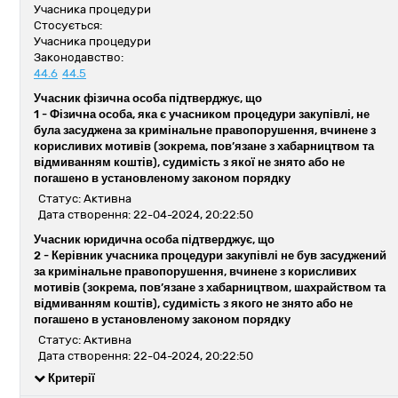
Учасника процедури
Стосується:
Учасника процедури
Законодавство:
44.6
44.5
Учасник фізична особа підтверджує, що
1 -
Фізична особа, яка є учасником процедури закупівлі, не
була засуджена за кримінальне правопорушення, вчинене з
корисливих мотивів (зокрема, пов’язане з хабарництвом та
відмиванням коштів), судимість з якої не знято або не
погашено в установленому законом порядку
Статус: Активна
Дата створення: 22-04-2024, 20:22:50
Учасник юридична особа підтверджує, що
2 -
Керівник учасника процедури закупівлі не був засуджений
за кримінальне правопорушення, вчинене з корисливих
мотивів (зокрема, пов’язане з хабарництвом, шахрайством та
відмиванням коштів), судимість з якого не знято або не
погашено в установленому законом порядку
Статус: Активна
Дата створення: 22-04-2024, 20:22:50
Критерії