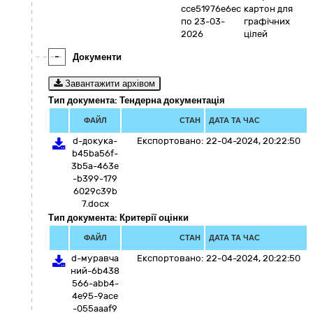
cce51976e6ec
картон для
по 23-03-
графічних
2026
цілей
-
Документи
Завантажити архівом
Тип документа: Тендерна документація
ФАЙЛ
СТАН
ДАТА ТА ЧАС
d-докука-
Експортовано:
22-04-2024, 20:22:50
b45ba56f-
3b5a-463e
-b399-179
6029c39b
7.docx
Тип документа: Критерії оцінки
ФАЙЛ
СТАН
ДАТА ТА ЧАС
d-муравча
Експортовано:
22-04-2024, 20:22:50
ний-6b438
566-abb4-
4e95-9ace
-055aaaf9