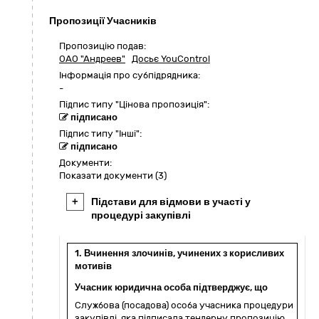
Пропозиції Учасників
Пропозицію подав:
ОАО "Андреев"
Досьє YouControl
Інформація про субпідрядника:
-
Підпис типу "Цінова пропозиція":
підписано
Підпис типу "Інші":
підписано
Документи:
Показати документи (3)
+
Підстави для відмови в участі у
процедурі закупівлі
1. Вчинення злочинів, учинених з корисливих
мотивів
Учасник юридична особа підтверджує, що
Службова (посадова) особа учасника процедури
закупівлі, яка підписала тендерну пропозицію