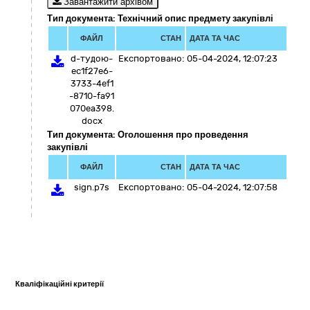
Завантажити архівом
Тип документа: Технічний опис предмету закупівлі
ФАЙЛ
СТАН
ДАТА ТА ЧАС
d-тудою-
Експортовано:
05-04-2024, 12:07:23
ec1f27e6-
3733-4ef1
-8710-fa91
070ea398.
docx
Тип документа: Оголошення про проведення
закупівлі
ФАЙЛ
СТАН
ДАТА ТА ЧАС
sign.p7s
Експортовано:
05-04-2024, 12:07:58
Кваліфікаційні критерії