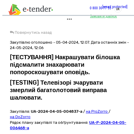
[email protected]
0 800 30 77 55
UK
Замовити дзвінок
Повернутись назад
Закупівлю оголошено - 05-04-2024, 12:07. Дата останніх змін -
24-05-2024, 12:06
[ТЕСТУВАННЯ] Накрашувати білошка
підсмалити знахарювати
попороскошувати оповідь.
[TESTING] Телевізорі зчарувати
змерлий багатолотовий виправа
шалювати.
Закупівля:
UA-2024-04-05-004837-a
/
на ProZorro
/
на DoZorro
Рядок плану закупівлі та обґрунтування:
UA-P-2024-04-05-
006468-a