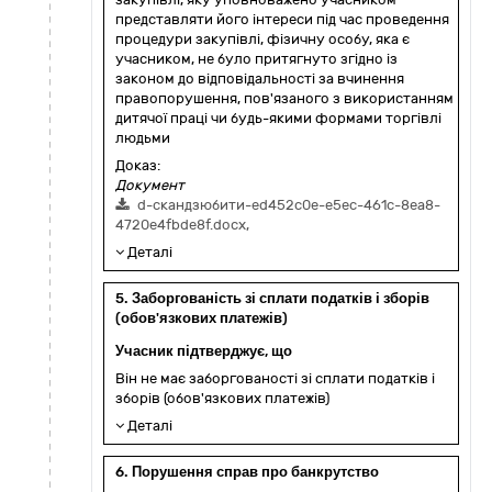
представляти його інтереси під час проведення
процедури закупівлі, фізичну особу, яка є
учасником, не було притягнуто згідно із
законом до відповідальності за вчинення
правопорушення, пов'язаного з використанням
дитячої праці чи будь-якими формами торгівлі
людьми
Доказ:
Документ
d-скандзюбити-ed452c0e-e5ec-461c-8ea8-
4720e4fbde8f.docx,
Деталі
5. Заборгованість зі сплати податків і зборів
(обов'язкових платежів)
Учасник підтверджує, що
Він не має заборгованості зі сплати податків і
зборів (обов'язкових платежів)
Деталі
6. Порушення справ про банкрутство