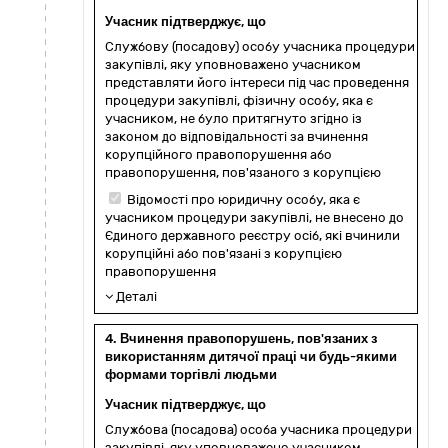
Учасник підтверджує, що
Службову (посадову) особу учасника процедури
закупівлі, яку уповноважено учасником
представляти його інтереси під час проведення
процедури закупівлі, фізичну особу, яка є
учасником, не було притягнуто згідно із
законом до відповідальності за вчинення
корупційного правопорушення або
правопорушення, пов'язаного з корупцією
Відомості про юридичну особу, яка є
учасником процедури закупівлі, не внесено до
Єдиного державного реєстру осіб, які вчинили
корупційні або пов'язані з корупцією
правопорушення
Деталі
4. Вчинення правопорушень, пов'язаних з
використанням дитячої праці чи будь-якими
формами торгівлі людьми
Учасник підтверджує, що
Службова (посадова) особа учасника процедури
закупівлі, яку уповноважено учасником