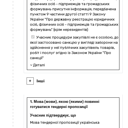
фізичних осіб - підприємців та громадських
формувань присутня інформація, передбачена
пунктом 9 частини другої статті 9 Закону
України "Про державну реєстрацію юридичних
осіб, фізичних осіб - підприємців та громадських
формувань" (крім нерезидентів)
Учасник процедури закупівлі не є особою, до
якої застосовано санкцію у вигляді заборони на
здійснення у неї публічних закупівель товарів,
робіт і послуг згідно із Законом України "Про
санкції"
Деталі
+
Інші
1. Мова (мови), якою (якими) повинні
готуватися тендерні пропозиції
Учасник підтверджує, що
Мова тендерної пропозиції українська