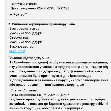
Статус: Активна
Дата створення: 05-04-2024, 12:07:23
Критерії
3. Вчинення корупційних правопорушень
Застосовується до:
Учасника процедури
Стосується:
Учасника процедури
Законодавство:
17.1.3
17.1.2
Учасник підтверджує, що
1 -
Службову (посадову) особу учасника процедури закупівлі,
яку уповноважено учасником представляти його інтереси під
час проведення процедури закупівлі, фізичну особу, яка є
учасником, не було притягнуто згідно із законом до
відповідальності за вчинення корупційного правопорушення
або правопорушення, пов'язаного з корупцією
Статус: Активна
Дата створення: 05-04-2024, 12:07:23
Відомості про юридичну особу, яка є учасником процедури
закупівлі, не внесено до Єдиного державного реєстру осіб, які
вчинили корупційні або пов'язані з корупцією