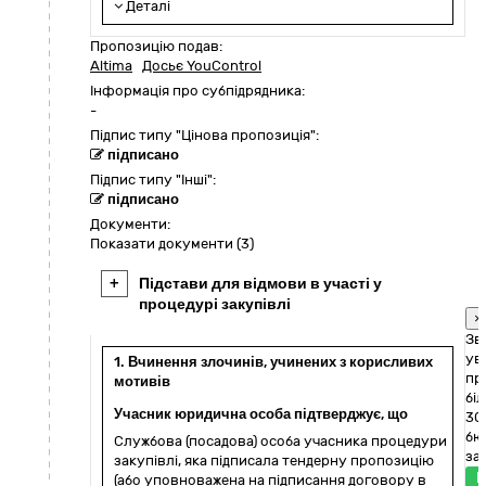
Деталі
Пропозицію подав:
Altima
Досьє YouControl
Інформація про субпідрядника:
-
Підпис типу "Цінова пропозиція":
підписано
Підпис типу "Інші":
підписано
Документи:
Показати документи (3)
+
Підстави для відмови в участі у
процедурі закупівлі
×
Зв
ув
1. Вчинення злочинів, учинених з корисливих
пр
мотивів
біл
Учасник юридична особа підтверджує, що
30
бю
Службова (посадова) особа учасника процедури
зак
закупівлі, яка підписала тендерну пропозицію
П
(або уповноважена на підписання договору в