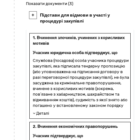
Показати документи (3)
+
Підстави для відмови в участі у
процедурі закупівлі
1. Вчинення злочинів, учинених з корисливих
мотивів
Учасник юридична особа підтверджує, що
Службова (посадова) особа учасника процедури
закупівлі, яка підписала тендерну пропозицію
(або уповноважена на підписання договору в
разі переговорної процедури закупівлі), не була
засуджена за кримінальне правопорушення,
вчинене з корисливих мотивів (зокрема,
пов’язане з хабарництвом, шахрайством та
відмиванням коштів), судимість з якої знято або
погашено у встановленому законом порядку
Деталі
2. Вчинення економічних правопорушень
Учасник підтверджує, що