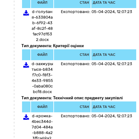
ФАЙЛ
СТАН
ДАТА ТА ЧАС
d-голубан
Експортовано:
05-04-2024, 12:07:23
я-633804a
b-6f92-43
af-8c2f-48
1ac97d153
2.docx
Тип документа: Критерії оцінки
ФАЙЛ
СТАН
ДАТА ТА ЧАС
d-захмуры
Експортовано:
05-04-2024, 12:07:23
тыся-b834
f7c0-f8f3-
4e33-9855
-0aba080c
bcf8.docx
Тип документа: Технічний опис предмету закупівлі
ФАЙЛ
СТАН
ДАТА ТА ЧАС
d-кромка-
Експортовано:
05-04-2024, 12:07:23
4bec344d-
7d04-484a
-b888-4a2
3ffca69a2.