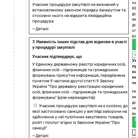
на
Учасник процедури закупівлі не визнаний у
КЕ
встановленому законом порядку банкрутом та
до
стосовно нього не відкрита ліквідаційна
ек
процедура
до
Деталі
сп
раз
7. Наявність інших підстав для відмови в участі
у процедурі закупівлі
×
Учасник підтверджує, що
Ув
У Єдиному державному реєстрі юридичних осіб,
пр
фізичних осіб - підприємців та громадських
на
формувань присутня інформація, передбачена
не
пунктом 9 частини другої статті 9 Закону
че
України "Про державну реєстрацію юридичних
Не
осіб, фізичних осіб - підприємців та громадських
ек
формувань" (крім нерезидентів)
до
Учасник процедури закупівлі не є особою, до
че
якої застосовано санкцію у вигляді заборони на
ви
здійснення у неї публічних закупівель товарів,
Е
робіт і послуг згідно із Законом України "Про
санкції"
З
Деталі