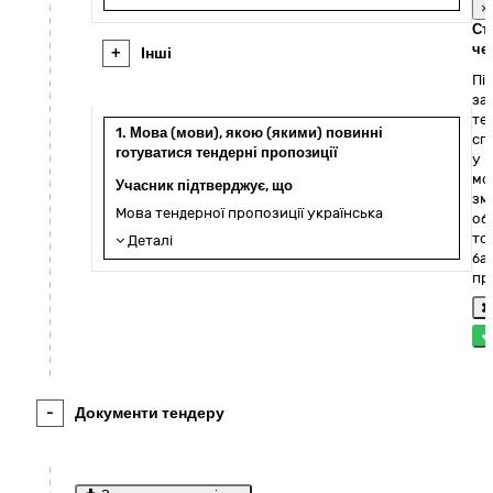
×
Ст
че
+
Інші
Пі
за
те
1. Мова (мови), якою (якими) повинні
сп
готуватися тендерні пропозиції
у 
мо
Учасник підтверджує, що
зм
Мова тендерної пропозиції українська
об
то
Деталі
ба
пр
-
Документи тендеру