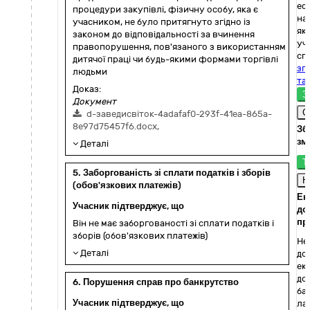
еф
процедури закупівлі, фізичну особу, яка є
на 
учасником, не було притягнуто згідно із
як
законом до відповідальності за вчинення
уч
правопорушення, пов'язаного з використанням
сп
дитячої праці чи будь-якими формами торгівлі
згі
людьми
та
Доказ:
З
Документ
С
d-заведисвіток-4adafaf0-293f-41ea-865a-
8e97d75457f6.docx,
Зб
зм
Деталі
Т
5. Заборгованість зі сплати податків і зборів
Н
(обов'язкових платежів)
Ек
Учасник підтверджує, що
до
пр
Він не має заборгованості зі сплати податків і
зборів (обов'язкових платежів)
Не 
Деталі
до
ек
до
6. Порушення справ про банкрутство
ба
Учасник підтверджує, що
ла