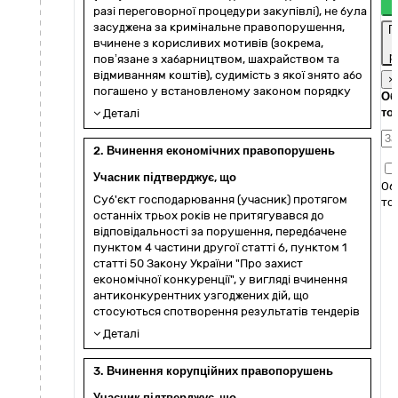
разі переговорної процедури закупівлі), не була
засуджена за кримінальне правопорушення,
П
вчинене з корисливих мотивів (зокрема,
р
пов’язане з хабарництвом, шахрайством та
відмиванням коштів), судимість з якої знято або
×
погашено у встановленому законом порядку
Об
то
Деталі
2. Вчинення економічних правопорушень
Учасник підтверджує, що
Об
Суб'єкт господарювання (учасник) протягом
то
останніх трьох років не притягувався до
відповідальності за порушення, передбачене
пунктом 4 частини другої статті 6, пунктом 1
статті 50 Закону України "Про захист
економічної конкуренції", у вигляді вчинення
антиконкурентних узгоджених дій, що
стосуються спотворення результатів тендерів
Деталі
3. Вчинення корупційних правопорушень
Учасник підтверджує, що