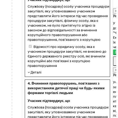
Службову (посадову) особу учасника процедури
×
закупівлі, яку уповноважено учасником
представляти його інтереси під час проведення
Ув
процедури закупівлі, фізичну особу, яка є
У 
учасником, не було притягнуто згідно із
до
законом до відповідальності за вчинення
"Ч
корупційного правопорушення або
Ек
правопорушення, пов'язаного з корупцією
їх
Відомості про юридичну особу, яка є
че
учасником процедури закупівлі, не внесено до
Е
Єдиного державного реєстру осіб, які вчинили
корупційні або пов'язані з корупцією
правопорушення
×
Деталі
Ув
Уч
4. Вчинення правопорушень, пов'язаних з
за
використанням дитячої праці чи будь-якими
ен
формами торгівлі людьми
пл
Учасник підтверджує, що
ет
ква
Службова (посадова) особа учасника процедури
ві
закупівлі, яку уповноважено учасником
по
представляти його інтереси під час проведення