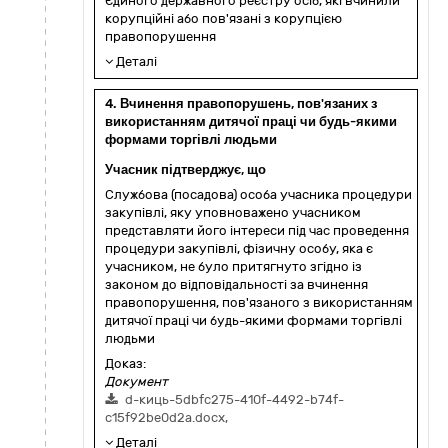
Єдиного державного реєстру осіб, які вчинили
корупційні або пов'язані з корупцією
правопорушення
Деталі
4. Вчинення правопорушень, пов'язаних з
використанням дитячої праці чи будь-якими
формами торгівлі людьми
Учасник підтверджує, що
Службова (посадова) особа учасника процедури
закупівлі, яку уповноважено учасником
представляти його інтереси під час проведення
процедури закупівлі, фізичну особу, яка є
учасником, не було притягнуто згідно із
законом до відповідальності за вчинення
правопорушення, пов'язаного з використанням
дитячої праці чи будь-якими формами торгівлі
людьми
Доказ:
Документ
d-киць-5dbfc275-410f-4492-b74f-
c15f92be0d2a.docx,
Деталі