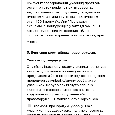
Суб'єкт господарювання (учасник) протягом
останніх трьох років не притягувався до
відповідальності за порушення, передбачене
пунктом 4 частини другої статті 6, пунктом 1
статті 50 Закону України "Про захист
економічної конкуренції", у вигляді вчинення
антиконкурентних узгоджених дій, що
стосуються спотворення результатів тендерів
Деталі
3. Вчинення корупційних правопорушень
Учасник підтверджує, що
Службову (посадову) особу учасника процедури
закупівлі, яку уповноважено учасником
представляти його інтереси під час проведення
процедури закупівлі, фізичну особу, яка є
учасником, не було притягнуто згідно із
законом до відповідальності за вчинення
корупційного правопорушення або
правопорушення, пов'язаного з корупцією
Відомості про юридичну особу, яка є
учасником процедури закупівлі, не внесено до