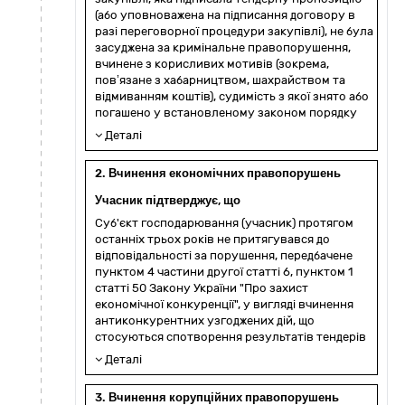
(або уповноважена на підписання договору в
разі переговорної процедури закупівлі), не була
засуджена за кримінальне правопорушення,
вчинене з корисливих мотивів (зокрема,
пов’язане з хабарництвом, шахрайством та
відмиванням коштів), судимість з якої знято або
погашено у встановленому законом порядку
Деталі
2. Вчинення економічних правопорушень
Учасник підтверджує, що
Суб'єкт господарювання (учасник) протягом
останніх трьох років не притягувався до
відповідальності за порушення, передбачене
пунктом 4 частини другої статті 6, пунктом 1
статті 50 Закону України "Про захист
економічної конкуренції", у вигляді вчинення
антиконкурентних узгоджених дій, що
стосуються спотворення результатів тендерів
Деталі
3. Вчинення корупційних правопорушень