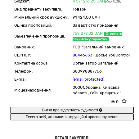
Бюджет:
4 571 216,25
UAH
(без ПДВ)
Вид предмету закупівлі:
Товари
Мінімальний крок аукціону:
91 424,00 UAH
Оцінка пропозицій:
За вартістю придбання
759 279,02 UAH
Отримати
Забезпечення пропозиції:
банківську гарантію
Замовник:
ТОВ "Загальний замовник"
ЄДРПОУ:
88446633
Досьє YouControl
Контактна особа:
Організатор Загальний
Телефон:
380998887766
E-mail:
[email protected]
00001,
Україна
,
Київська
Місцезнаходження:
область,
Київ,
Хрещатик 1
0
Витяг про відсутність судимості
Реєстр осіб, які вчинили корупційні правопорушення
ДЕТАЛІ ЗАКУПІВЛІ