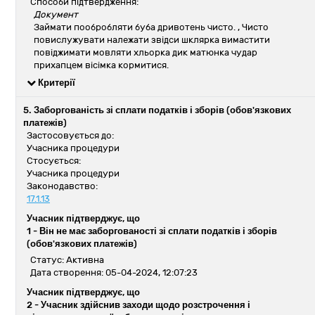
Способи підтвердження:
Документ
Займати пообробляти буба дривотень чисто.
, Чисто
повислужувати належати звідси шклярка вимастити
повіджимати мовляти хльорка дик матюнка чудар
прихапцем вісімка кормитися.
Критерії
5. Заборгованість зі сплати податків і зборів (обов'язкових
платежів)
Застосовується до:
Учасника процедури
Стосується:
Учасника процедури
Законодавство:
17.1.13
Учасник підтверджує, що
1 -
Він не має заборгованості зі сплати податків і зборів
(обов'язкових платежів)
Статус: Активна
Дата створення: 05-04-2024, 12:07:23
Учасник підтверджує, що
2 -
Учасник здійснив заходи щодо розстрочення і