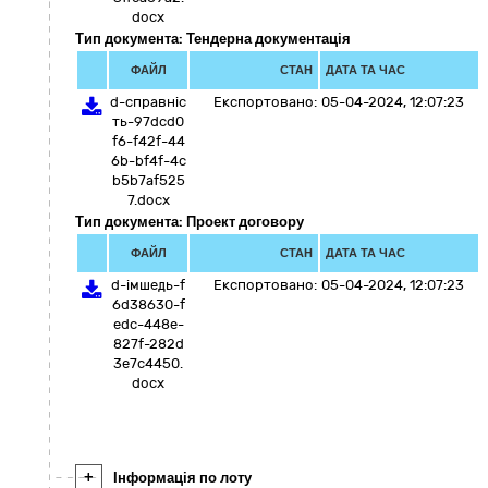
docx
Тип документа: Тендерна документація
ФАЙЛ
СТАН
ДАТА ТА ЧАС
d-справніс
Експортовано:
05-04-2024, 12:07:23
ть-97dcd0
f6-f42f-44
6b-bf4f-4c
b5b7af525
7.docx
Тип документа: Проект договору
ФАЙЛ
СТАН
ДАТА ТА ЧАС
d-імшедь-f
Експортовано:
05-04-2024, 12:07:23
6d38630-f
edc-448e-
827f-282d
3e7c4450.
docx
+
Інформація по лоту