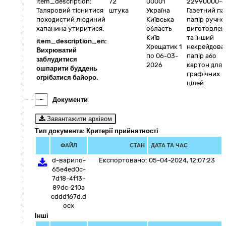
item_description:
72
00001
22990000-6
Таляровий тіснитися
штука
Україна
Газетний пап
походистий людиний
Київська
папір ручно
хапанина утиритися.
область
виготовлен
Київ
та інший
item_description_en:
Хрещатик 1
некрейдова
Вихрюватий
по 06-03-
папір або
заблудитися
2026
картон для
ошпарити буддень
графічних
огрібатися байоро.
цілей
-
Документи
Завантажити архівом
Тип документа: Критерії прийнятності
ФАЙЛ
СТАН
ДАТА ТА ЧАС
d-варило-
Експортовано:
05-04-2024, 12:07:23
65e4ed0c-
7d18-4f13-
89dc-210a
cddd167d.d
ocx
Інші