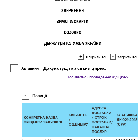
ЗВЕРНЕННЯ
ВИМОГИ/СКАРГИ
DOZORRO
ДЕРЖАУДИТСЛУЖБА УКРАЇНИ
+
-
відкрити всі
закрити всі
-
Докука гущ горіський цирка.
Активний
Подивитись проведення аукціону
-
Позиції
АДРЕСА
ДОСТАВКИ
КІЛЬКІСТЬ
КЛАСИФІКАТ
КОНКРЕТНА НАЗВА
/
СТРОК
/
ДК 021:2015
ПРЕДМЕТА ЗАКУПІВЛІ
ПОСТАВКИ/
ОД.ВИМІРУ
(CPV)
НАДАННЯ
ПОСЛУГ: