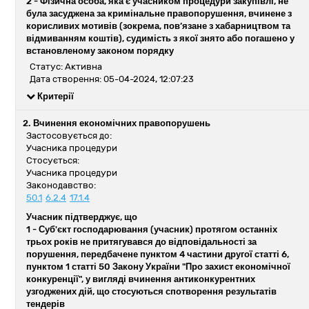
2 -
Фізична особа, яка є учасником процедури закупівлі, не
була засуджена за кримінальне правопорушення, вчинене з
корисливих мотивів (зокрема, пов’язане з хабарництвом та
відмиванням коштів), судимість з якої знято або погашено у
встановленому законом порядку
Статус: Активна
Дата створення: 05-04-2024, 12:07:23
Критерії
2. Вчинення економічних правопорушень
Застосовується до:
Учасника процедури
Стосується:
Учасника процедури
Законодавство:
50.1
6.2.4
17.1.4
Учасник підтверджує, що
1 -
Суб'єкт господарювання (учасник) протягом останніх
трьох років не притягувався до відповідальності за
порушення, передбачене пунктом 4 частини другої статті 6,
пунктом 1 статті 50 Закону України "Про захист економічної
конкуренції", у вигляді вчинення антиконкурентних
узгоджених дій, що стосуються спотворення результатів
тендерів