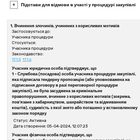
+
Підстави для відмови в участі у процедурі закупівлі
1. Вчинення злочинів, учинених з корисливих мотивів
Застосовується до:
Учасника процедури
Стосується:
Учасника процедури
Законодавство:
17.1.5
17.1.6
Учасник юридична особа підтверджує, що
1 -
Службова (посадова) особа учасника процедури закупівлі,
яка підписала тендерну пропозицію (або уповноважена на
підписання договору в разі переговорної процедури
закупівлі), не була засуджена за кримінальне
правопорушення, вчинене з корисливих мотивів (зокрема,
пов’язане з хабарництвом, шахрайством та відмиванням
коштів), судимість з якої знято або погашено у встановленому
законом порядку
Статус: Активна
Дата створення: 05-04-2024, 12:07:23
Учасник фізична особа підтверджує, що