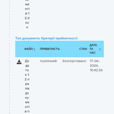
ме
нті
в 1
2.d
oc
x
Тип документа: Критерії прийнятності
ДАТА
ФАЙЛ
ПРИВАТНІСТЬ
СТАН
ТА
ЧАС
До
публічний
Експортовано:
17-06-
да
2026,
то
10:42:36
к 1.
2 п
ре
лік
до
ку
ме
нті
в п