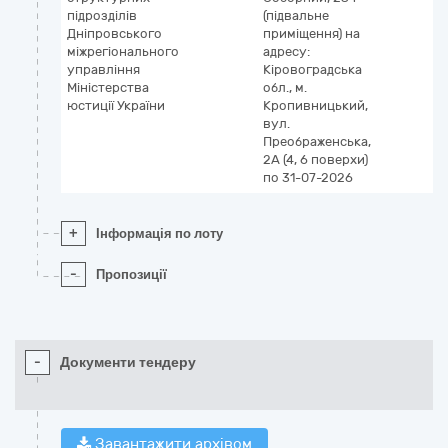
підрозділів
(підвальне
Дніпровського
приміщення)
на
міжрегіонального
адресу:
управління
Кіровоградська
Міністерства
обл., м.
юстиції України
Кропивницький,
вул.
Преображенська,
2А (4, 6 поверхи)
по 31-07-2026
+
Інформація по лоту
-
Пропозиції
-
Документи тендеру
Завантажити архівом