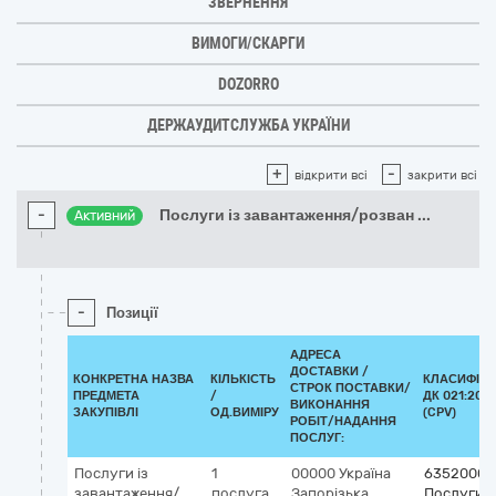
ЗВЕРНЕННЯ
ВИМОГИ/СКАРГИ
DOZORRO
ДЕРЖАУДИТСЛУЖБА УКРАЇНИ
+
-
відкрити всі
закрити всі
-
Послуги із завантаження/розван
...
Активний
-
Позиції
АДРЕСА
ДОСТАВКИ /
КОНКРЕТНА НАЗВА
КІЛЬКІСТЬ
КЛАСИФІКА
СТРОК ПОСТАВКИ/
ПРЕДМЕТА
/
ДК 021:2015
ВИКОНАННЯ
ЗАКУПІВЛІ
ОД.ВИМІРУ
(CPV)
РОБІТ/НАДАННЯ
ПОСЛУГ:
Послуги із
1
00000
Україна
63520000
завантаження/
послуга
Запорізька
Послуги