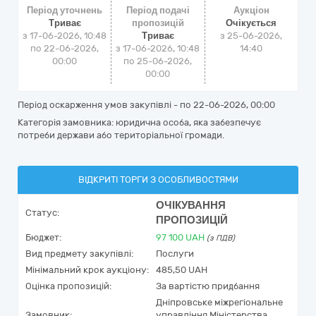
Період уточнень
Період подачі
Аукціон
Триває
пропозицій
Очікується
з 17-06-2026, 10:48
Триває
з
25-06-2026,
по 22-06-2026,
з 17-06-2026, 10:48
14:40
00:00
по 25-06-2026,
00:00
Період оскарження умов закупівлі - по
22-06-2026, 00:00
Категорія замовника: юридична особа, яка забезпечує
потреби держави або територіальної громади.
ВІДКРИТІ ТОРГИ З ОСОБЛИВОСТЯМИ
ОЧІКУВАННЯ
Статус:
ПРОПОЗИЦІЙ
Бюджет:
97 100
UAH
(з ПДВ)
Вид предмету закупівлі:
Послуги
Мінімальний крок аукціону:
485,50 UAH
Оцінка пропозицій:
За вартістю придбання
Дніпровське міжрегіональне
Замовник:
управління Міністерства