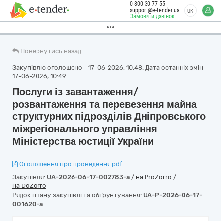
0 800 30 77 55
support@e-tender.ua
UK
Замовити дзвінок
Повернутись назад
Закупівлю оголошено - 17-06-2026, 10:48. Дата останніх змін -
17-06-2026, 10:49
Послуги із завантаження/
розвантаження та перевезення майна
структурних підрозділів Дніпровського
міжрегіонального управління
Міністерства юстиції України
Оголошення про проведення.pdf
Закупівля:
UA-2026-06-17-002783-a
/
на ProZorro
/
на DoZorro
Рядок плану закупівлі та обґрунтування:
UA-P-2026-06-17-
001620-a