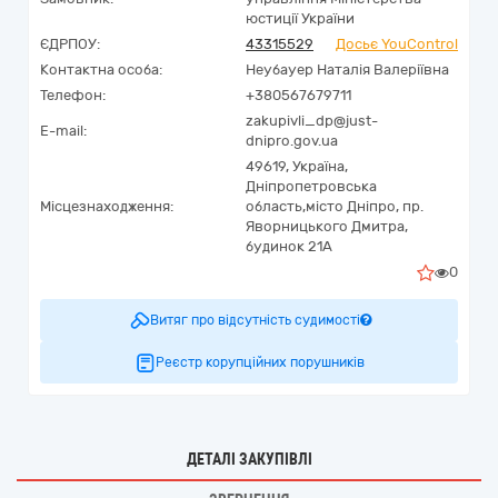
юстиції України
ЄДРПОУ:
43315529
Досьє YouControl
Контактна особа:
Неубауер Наталія Валеріївна
Телефон:
+380567679711
zakupivli_dp@just-
E-mail:
dnipro.gov.ua
49619,
Україна
,
Дніпропетровська
Місцезнаходження:
область,
місто Дніпро,
пр.
Яворницького Дмитра,
будинок 21А
0
Витяг про відсутність судимості
Реєстр корупційних порушників
ДЕТАЛІ ЗАКУПІВЛІ