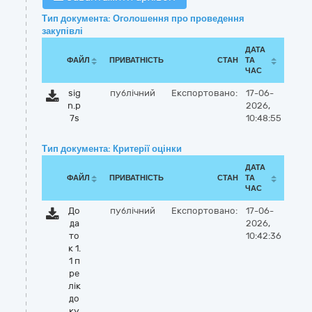
Тип документа: Оголошення про проведення
закупівлі
ДАТА
ФАЙЛ
ПРИВАТНІСТЬ
СТАН
ТА
ЧАС
sig
публічний
Експортовано:
17-06-
n.p
2026,
7s
10:48:55
Тип документа: Критерії оцінки
ДАТА
ФАЙЛ
ПРИВАТНІСТЬ
СТАН
ТА
ЧАС
До
публічний
Експортовано:
17-06-
да
2026,
то
10:42:36
к 1.
1 п
ре
лік
до
ку