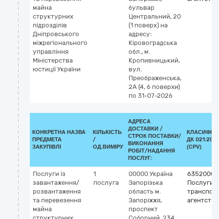
майна
бульвар
структурних
Центральний, 20
підрозділів
(1 поверх)
на
Дніпровського
адресу:
міжрегіонального
Кіровоградська
управління
обл., м.
Міністерства
Кропивницький,
юстиції України
вул.
Преображенська,
2А (4, 6 поверхи)
по 31-07-2026
АДРЕСА
ДОСТАВКИ /
КОНКРЕТНА НАЗВА
КІЛЬКІСТЬ
КЛАСИФІКА
СТРОК ПОСТАВКИ/
ПРЕДМЕТА
/
ДК 021:2015
ВИКОНАННЯ
ЗАКУПІВЛІ
ОД.ВИМІРУ
(CPV)
РОБІТ/НАДАННЯ
ПОСЛУГ:
Послуги із
1
00000
Україна
63520000
завантаження/
послуга
Запорізька
Послуги
розвантаження
область
м.
транспор
та перевезення
Запоріжжя,
агентств
майна
проспект
структурних
Соборний, 234