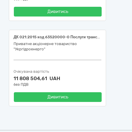
Дивитись
ДК 021:2015 код 63520000-0 Послуги транспортних агентств (Послуги з автоперевезення вантажу (автотрансформатора та КРУЕ-154кВ) для філії "Дніпровська ГЕС" ПрАТ "Укргідроенерго")
Приватне акціонерне товариство
"Укргідроенерго"
Очікувана вартість
11 808 504,61 UAH
без ПДВ
Дивитись