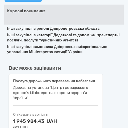
Корисні посилання
Інші закупівлі в регіоні Дніпропетровська область
Інші закупівлі в категорії Додаткові та допоміжні транспортні
послуги; послуги туристичних агентств
Інші закупівлі замовника Дніпровське міжрегіональне
управління Міністерства юстиції України
Вас може зацікавити
Послуга дорожнього перевезення небезпечного вантажу біологічного матеріалу категорії B (код UN 3373) – зразки крові
Державна установа "Центр громадського
здоров'я Міністерства охорони здоров'я
України"
Очікувана вартість
1 945 984,43 UAH
без ПДВ