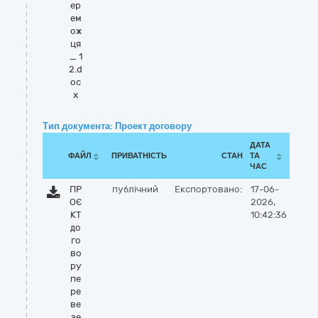
ер
ем
ож
ця
_ 1
2.d
oc
x
Тип документа: Проект договору
ДАТА
ФАЙЛ
ПРИВАТНІСТЬ
СТАН
ТА
ЧАС
ПР
публічний
Експортовано:
17-06-
ОЄ
2026,
КТ
10:42:36
до
го
во
ру
пе
ре
ве
зе