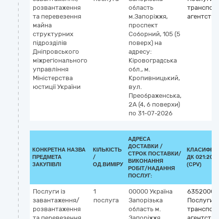
розвантаження
область
транспор
та перевезення
м.Запоріжжя,
агентств
майна
проспект
структурних
Соборний, 105 (5
підрозділів
поверх)
на
Дніпровського
адресу:
міжрегіонального
Кіровоградська
управління
обл., м.
Міністерства
Кропивницький,
юстиції України
вул.
Преображенська,
2А (4, 6 поверхи)
по 31-07-2026
АДРЕСА
ДОСТАВКИ /
КОНКРЕТНА НАЗВА
КІЛЬКІСТЬ
КЛАСИФІКА
СТРОК ПОСТАВКИ/
ПРЕДМЕТА
/
ДК 021:2015
ВИКОНАННЯ
ЗАКУПІВЛІ
ОД.ВИМІРУ
(CPV)
РОБІТ/НАДАННЯ
ПОСЛУГ:
Послуги із
1
00000
Україна
63520000
завантаження/
послуга
Запорізька
Послуги
розвантаження
область
м.
транспор
та перевезення
Запоріжжя,
агентств