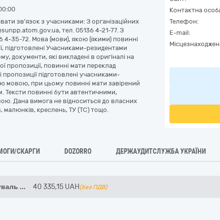
00:00
Контактна особ
ати зв'язок з учасниками: З організаційних
Телефон:
unpp.atom.gov.ua, тел. 05136 4-21-77. З
E-mail:
36 4-35-72. Мова (мови), якою (якими) повинні
Місцезнаходжен
ії, підготовлені Учасниками-резидентами
у, документи, які викладені в оригіналі на
ої пропозиції, повинні мати переклад
і пропозиції підготовлені учасниками-
ою мовою, при цьому повинні мати завірений
м. Тексти повинні бути автентичними,
ою. Дана вимога не відноситься до власних
 малюнків, креслень, ТУ (ТС) тощо.
МОГИ/СКАРГИ
DOZORRO
ДЕРЖАУДИТСЛУЖБА УКРАЇНИ
уваль
...
40 335,15
UAH
(без ПДВ)