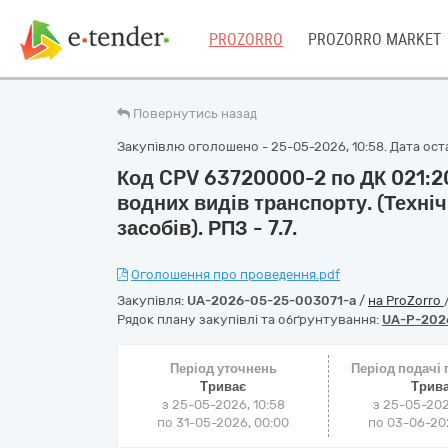
PROZORRO
PROZORRO MARKET
Повернутись назад
Закупівлю оголошено - 25-05-2026, 10:58. Дата оста
Код CPV 63720000-2 по ДК 021:2
водних видів транспорту. (Техні
засобів). РПЗ - 7.7.
Оголошення про проведення.pdf
Закупівля:
UA-2026-05-25-003071-a
/
на ProZorro
Рядок плану закупівлі та обґрунтування:
UA-P-202
Період уточнень
Період подачі
Триває
Трив
з 25-05-2026, 10:58
з 25-05-202
по 31-05-2026, 00:00
по 03-06-202