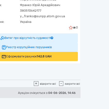
а:
Франко Юрій Аркадійович
380513642177
y_franko@sunpp.atom.gov.ua
ня:
Україна
0
Витяг про відсутність судимості
Реєстр корупційних порушників
Сформувати рахунок
142.8 UAH
+
-
відкрити всі
закрити всі
Аукціон
очікується
з
04-06-2026, 14:46