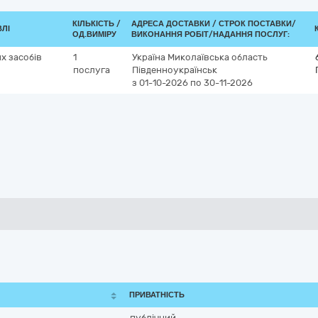
КІЛЬКІСТЬ /
АДРЕСА ДОСТАВКИ /
СТРОК ПОСТАВКИ/
ВЛІ
ОД.ВИМІРУ
ВИКОНАННЯ РОБІТ/НАДАННЯ ПОСЛУГ:
х засобів
1
Україна
Миколаївська область
послуга
Південноукраїнськ
з 01-10-2026
по 30-11-2026
ПРИВАТНІСТЬ
публічний