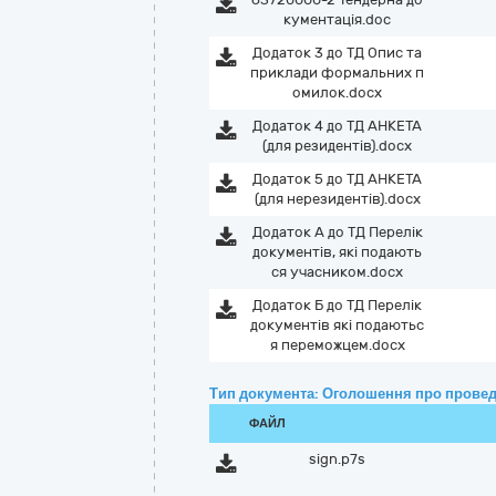
кументація.doc
Додаток 3 до ТД Опис та
приклади формальних п
омилок.docx
Додаток 4 до ТД АНКЕТА
(для резидентів).docx
Додаток 5 до ТД АНКЕТА
(для нерезидентів).docx
Додаток А до ТД Перелік
документів, які подають
ся учасником.docx
Додаток Б до ТД Перелік
документів які подаютьс
я переможцем.docx
Тип документа: Оголошення про провед
ФАЙЛ
sign.p7s