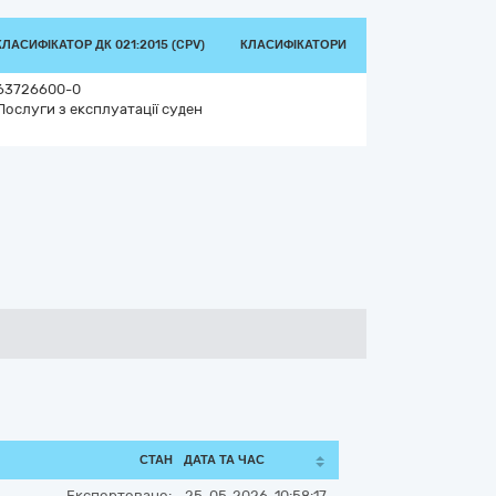
КЛАСИФІКАТОР ДК 021:2015 (CPV)
КЛАСИФІКАТОРИ
63726600-0
Послуги з експлуатації суден
СТАН
ДАТА ТА ЧАС
Експортовано:
25-05-2026, 10:58:17