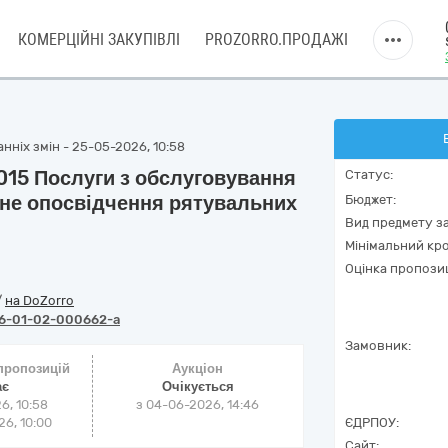
КОМЕРЦІЙНІ ЗАКУПІВЛІ
PROZORRO.ПРОДАЖІ
нніх змін - 25-05-2026, 10:58
015 Послуги з обслуговування
Статус:
чне опосвідчення рятувальних
Бюджет:
Вид предмету за
Мінімальний кро
Оцінка пропозиц
/
на DoZorro
6-01-02-000662-a
Замовник:
 пропозицій
Аукціон
ає
Очікується
6, 10:58
з
04-06-2026, 14:46
6, 10:00
ЄДРПОУ:
Сайт: