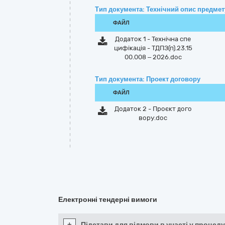
Тип документа: Технічний опис предмету
ФАЙЛ
Додаток 1 - Технічна спе
цифікація - ТДПЗ(п).23.15
00.008 – 2026.doc
Тип документа: Проект договору
ФАЙЛ
Додаток 2 - Проєкт дого
вору.doc
Електронні тендерні вимоги
+
Підстави для відмови в участі у процеду