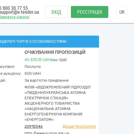
0 800 30 77 55
support@e-tender.ua
ВХІД
РЕЄСТРАЦІЯ
UK
Замовити дзвінок
ВІДКРИТІ ТОРГИ З ОСОБЛИВОСТЯМИ
ОЧІКУВАННЯ ПРОПОЗИЦІЙ
40 335,15
UAH
(без ПДВ)
купівлі:
Послуги
к аукціону:
500 UAH
ій:
За вартістю придбання
ФІЛІЯ «ВІДОКРЕМЛЕНИЙ ПІДРОЗДІЛ
«ПІВДЕННОУКРАЇНСЬКА АТОМНА
ЕЛЕКТРИЧНА СТАНЦІЯ»
АКЦІОНЕРНОГО ТОВАРИСТВА
«НАЦІОНАЛЬНА АТОМНА
ЕНЕРГОГЕНЕРУЮЧА КОМПАНІЯ
«ЕНЕРГОАТОМ»
20915546
Досьє YouControl
http://www.sunpp.mk.ua