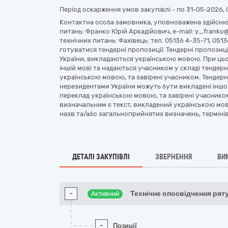
Період оскарження умов закупівлі - по
31-05-2026, 
Контактна особа замовника, уповноважена здійснюв
питань: Франко Юрій Аркадійович, e-mail: y_franko@s
технічних питань: Фахівець: тел. 05136 4-35-71, 051
готуватися тендерні пропозиції: Тендерні пропозиц
України, викладаються українською мовою. При цьом
іншій мові та надаються учасником у складі тендерн
українською мовою, та завірені учасником. Тендерн
нерезидентами України можуть бути викладені інш
переклад українською мовою, та завірені учаснико
визначальним є текст, викладений українською мов
назв та/або загальноприйнятих визначень, термінів,
ДЕТАЛІ ЗАКУПІВЛІ
ЗВЕРНЕННЯ
ВИ
-
Технічне опосвідчення рят
Активний
-
Позиції