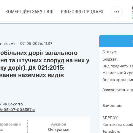
КОМЕРЦІЙНІ ЗАКУПІВЛІ
PROZORRO.ПРОДАЖІ
ніх змін - 07-05-2026, 11:37
обільних доріг загального
Статус:
ня та штучних споруд на них у
Бюджет:
Вид предмету за
ку доріг). ДК 021:2015:
Мінімальний кро
вання наземних видів
Оцінка пропозиц
Забезпечення пр
/
на DoZorro
Замовник:
6-05-07-006357-a
ЄДРПОУ:
 пропозицій
Аукціон
Контактна особ
ає
Очікується
Телефон: