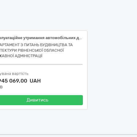
Експлуатаційне утримання автомобільних доріг загального користування місцевого значення та штучних споруд на них у Рівненському районі Рівненської області (протяжність 693,0 км)
АРТАМЕНТ З ПИТАНЬ БУДІВНИЦТВА ТА
ІТЕКТУРИ РІВНЕНСЬКОЇ ОБЛАСНОЇ
ЖАВНОЇ АДМІНІСТРАЦІЇ
увана вартість
 945 069,00 UAH
ДВ
Дивитись