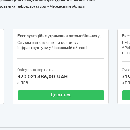
розвитку інфраструктури у Черкаській області
Експлуатаційне утримання автомобільних доріг загального користування державного значення та штучних споруд на них у Черкаській області (згідно переліку доріг). ДК 021:2015: 63710000-9 Послуги з обслуговування наземних видів транспорту
Служба відновлення та розвитку
ДЕП
інфраструктури у Черкаській області
АРХ
ДЕР
Очікувана вартість
Очік
470 021 386,00 UAH
71
з ПДВ
з П
Дивитись