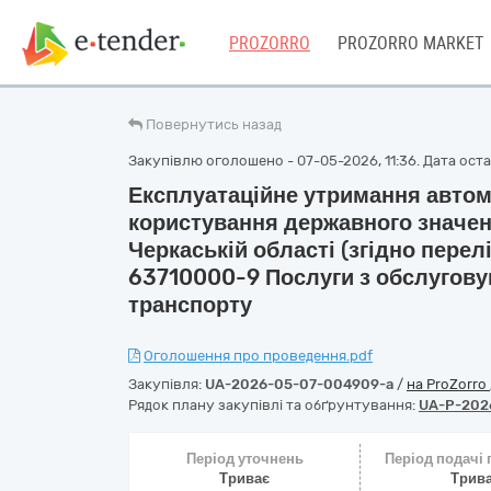
PROZORRO
PROZORRO MARKET
Повернутись назад
Закупівлю оголошено - 07-05-2026, 11:36. Дата остан
Експлуатаційне утримання автом
користування державного значен
Черкаській області (згідно перелі
63710000-9 Послуги з обслугову
транспорту
Оголошення про проведення.pdf
Закупівля:
UA-2026-05-07-004909-a
/
на ProZorro
Рядок плану закупівлі та обґрунтування:
UA-P-202
Період уточнень
Період подачі
Триває
Трив