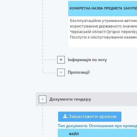
КОНКРЕТНА НАЗВА ПРЕДМЕТА ЗАКУПІ
Експлуатаційне утримання автомо
користування державного значенн
Черкаській області (згідно перелік
Послуги з обслуговування наземн
+
Інформація по лоту
-
Пропозиції
-
Документи тендеру
Завантажити архівом
Тип документа: Оголошення про провед
ФАЙЛ