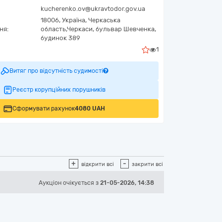
kucherenko.ov@ukravtodor.gov.ua
18006,
Україна
,
Черкаська
ня:
область,
Черкаси,
бульвар Шевченка,
будинок 389
1
Витяг про відсутність судимості
Реєстр корупційних порушників
Сформувати рахунок
4080 UAH
+
-
відкрити всі
закрити всі
Аукціон
очікується
з
21-05-2026, 14:38