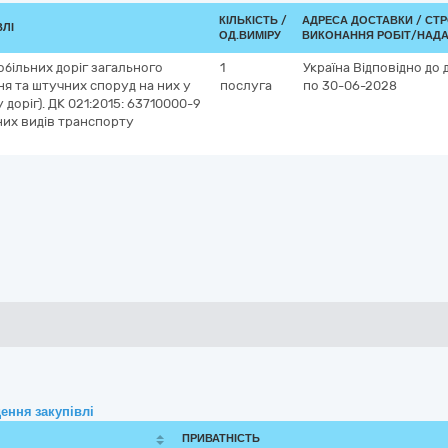
КІЛЬКІСТЬ /
АДРЕСА ДОСТАВКИ /
СТР
ВЛІ
ОД.ВИМІРУ
ВИКОНАННЯ РОБІТ/НАДА
більних доріг загального
1
Україна
Відповідно до 
я та штучних споруд на них у
послуга
по 30-06-2028
у доріг). ДК 021:2015: 63710000-9
их видів транспорту
ення закупівлі
ПРИВАТНІСТЬ