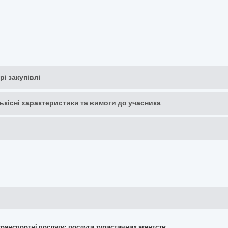
рі закупівлі
кількісні характеристики та вимоги до учасника
 транспортні послуги; послуги туристичних агентств