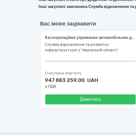
Інші закупівлі замовника Служба відновлення та 
Вас може зацікавити
Експлуатаційне утримання автомобільних доріг загального користування державного значення та штучних споруд на них у Черкаській області (згідно переліку доріг). ДК 021:2015: 63710000-9 Послуги з обслуговування наземних видів транспорту
Служба відновлення та розвитку
інфраструктури у Черкаській області
Очікувана вартість
947 883 259,00 UAH
з ПДВ
Дивитись