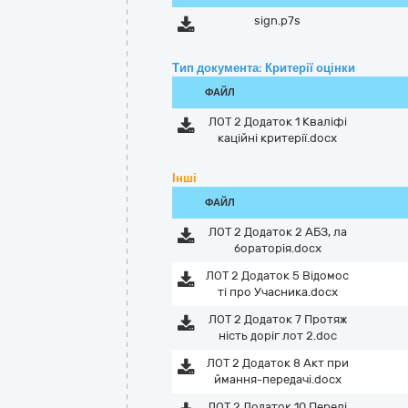
sign.p7s
Тип документа: Критерії оцінки
ФАЙЛ
ЛОТ 2 Додаток 1 Кваліфі
каційні критерії.docx
Інші
ФАЙЛ
ЛОТ 2 Додаток 2 АБЗ, ла
бораторія.docx
ЛОТ 2 Додаток 5 Відомос
ті про Учасника.docx
ЛОТ 2 Додаток 7 Протяж
ність доріг лот 2.doc
ЛОТ 2 Додаток 8 Акт при
ймання-передачі.docx
ЛОТ 2 Додаток 10 Перелі