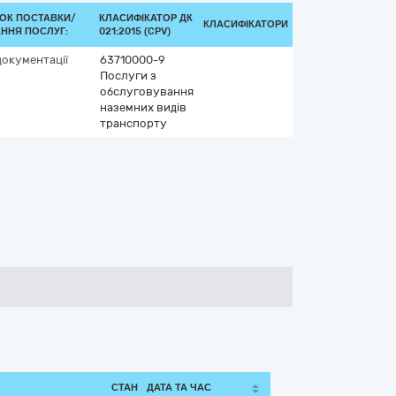
ОК ПОСТАВКИ/
КЛАСИФІКАТОР ДК
КЛАСИФІКАТОРИ
ННЯ ПОСЛУГ:
021:2015 (CPV)
документації
63710000-9
Послуги з
обслуговування
наземних видів
транспорту
СТАН
ДАТА ТА ЧАС