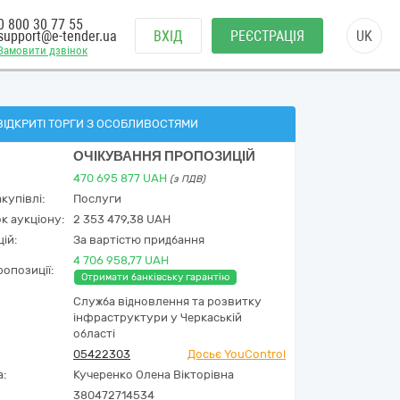
0 800 30 77 55
support@e-tender.ua
ВХІД
РЕЄСТРАЦІЯ
UK
Замовити дзвінок
ВІДКРИТІ ТОРГИ З ОСОБЛИВОСТЯМИ
ОЧІКУВАННЯ ПРОПОЗИЦІЙ
470 695 877
UAH
(з ПДВ)
купівлі:
Послуги
к аукціону:
2 353 479,38 UAH
ій:
За вартістю придбання
4 706 958,77 UAH
опозиції:
Отримати банківську гарантію
Служба відновлення та розвитку
інфраструктури у Черкаській
області
05422303
Досьє YouControl
а:
Кучеренко Олена Вікторівна
380472714534