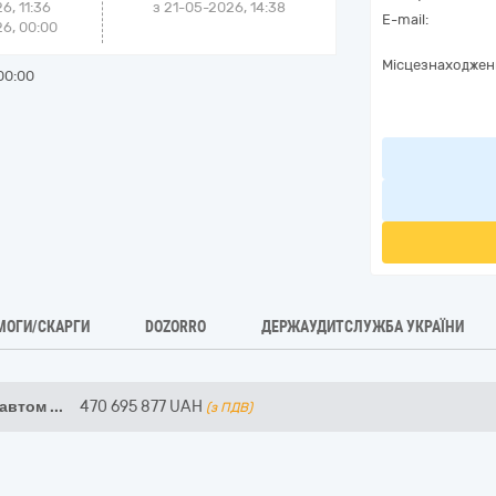
6, 11:36
з
21-05-2026, 14:38
E-mail:
6, 00:00
Місцезнаходжен
00:00
МОГИ/СКАРГИ
DOZORRO
ДЕРЖАУДИТСЛУЖБА УКРАЇНИ
 автом
...
470 695 877
UAH
(з ПДВ)