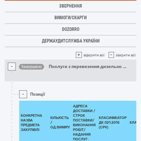
ЗВЕРНЕННЯ
ВИМОГИ/СКАРГИ
DOZORRO
ДЕРЖАУДИТСЛУЖБА УКРАЇНИ
+
-
відкрити всі
закрити всі
-
Послуги з перевезення дизельно
...
Завершено
-
Позиції
АДРЕСА
ДОСТАВКИ /
КОНКРЕТНА
СТРОК
КІЛЬКІСТЬ
КЛАСИФІКАТОР
НАЗВА
ПОСТАВКИ/
/
ДК 021:2015
КЛАС
ПРЕДМЕТА
ВИКОНАННЯ
ОД.ВИМІРУ
(CPV)
ЗАКУПІВЛІ
РОБІТ/
НАДАННЯ
ПОСЛУГ: