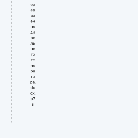
ер
ев
ез
ен
ня
ди
зе
ль
но
го
ге
не
ра
то
ра.
do
cx.
p7
s