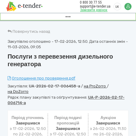
0 800 30 77 55
support@e-tender.ua
UK
Замовити дзвінок
Повернутись назад
Закупівлю оголошено - 17-02-2026, 12:50. Дата останніх змін -
11-03-2026, 09:05
Послуги з перевезення дизельного
генератора
Оголошення про проведення.pdf
Закупівля:
UA-2026-02-17-006458-a
/
на ProZorro
/
на DoZorro
Рядок плану закупівлі та обґрунтування:
UA-P-2026-02-17-
006714-a
Період уточнень
Період подачі
Аукціон
Завершився
пропозицій
Завершився
з 17-02-2026, 12:50
Завершився
з
26-02-2026, 11:30
по 22-02-2026,
з 17-02-2026, 12:50
по
26-02-2026,