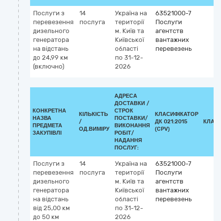
Послуги з
14
Україна
на
63521000-7
перевезення
послуга
території
Послуги
дизельного
м. Київ та
агентств
генератора
Київської
вантажних
на відстань
області
перевезень
до 24,99 км
по 31-12-
(включно)
2026
АДРЕСА
ДОСТАВКИ /
КОНКРЕТНА
СТРОК
КІЛЬКІСТЬ
КЛАСИФІКАТОР
НАЗВА
ПОСТАВКИ/
/
ДК 021:2015
КЛАС
ПРЕДМЕТА
ВИКОНАННЯ
ОД.ВИМІРУ
(CPV)
ЗАКУПІВЛІ
РОБІТ/
НАДАННЯ
ПОСЛУГ:
Послуги з
14
Україна
на
63521000-7
перевезення
послуга
території
Послуги
дизельного
м. Київ та
агентств
генератора
Київської
вантажних
на відстань
області
перевезень
від 25,00 км
по 31-12-
до 50 км
2026