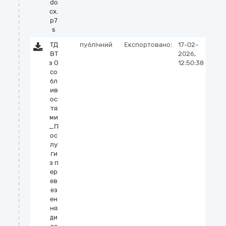
do
cx.
p7
s
ТД
публічний
Експортовано:
17-02-
ВТ
2026,
з О
12:50:38
со
бл
ив
ос
тя
ми
_П
ос
лу
ги
з п
ер
ев
ез
ен
ня
ди