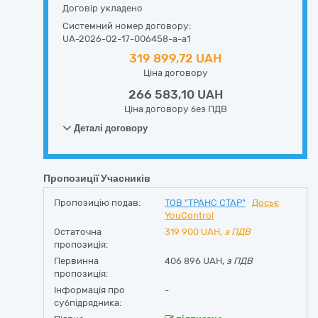
Договір укладено
Системний номер договору:
UA-2026-02-17-006458-a-a1
319 899,72 UAH
Ціна договору
266 583,10 UAH
Ціна договору без ПДВ
Деталі договору
Пропозиції Учасників
Пропозицію подав:
ТОВ "ТРАНС СТАР"
Досьє
YouControl
Остаточна
319 900
UAH,
з ПДВ
пропозиція:
Первинна
406 896 UAH,
з ПДВ
пропозиція:
Інформація про
-
субпідрядника: