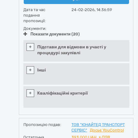
Дата та час
24-02-2026, 14:36:59
подання
пропозиції:
Документи:
Показати документи (20)
+
Підстави для відмови в участі у
процедурі закупівлі
+
Інші
+
Кваліфікаційні критерії
Пропозицію подав:
ТОВ "ЮНАЙТЕД ТРАНСПОРТ
СЕРВІС"
Досьє YouControl
Остаточна
393 000
UAH,
з ПДВ