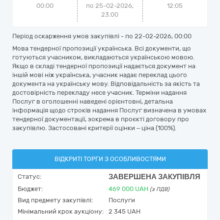
00:00
по 25-02-2026,
12:05
23:00
Період оскарження умов закупівлі - по
22-02-2026, 00:00
Мова тендерної пропозиції українська. Всі документи, що
готуються учасником, викладаються українською мовою.
Якщо в складі тендерної пропозиції надається документ на
іншій мові ніж українська, учасник надає переклад цього
документа на українську мову. Відповідальність за якість та
достовірність перекладу несе учасник. Терміни надання
Послуг в оголошенні наведені орієнтовні, детальна
інформація щодо строків надання Послуг визначена в умовах
тендерної документації, зокрема в проєкті договору про
закупівлю. Застосовані критерії оцінки – ціна (100%).
ВІДКРИТІ ТОРГИ З ОСОБЛИВОСТЯМИ
ЗАВЕРШЕНА ЗАКУПІВЛЯ
Статус:
Бюджет:
469 000
UAH
(з ПДВ)
Вид предмету закупівлі:
Послуги
Мінімальний крок аукціону:
2 345 UAH