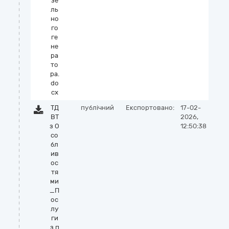
зе
ль
но
го
ге
не
ра
то
ра.
do
cx
ТД
публічний
Експортовано:
17-02-
ВТ
2026,
з О
12:50:38
со
бл
ив
ос
тя
ми
_П
ос
лу
ги
з п