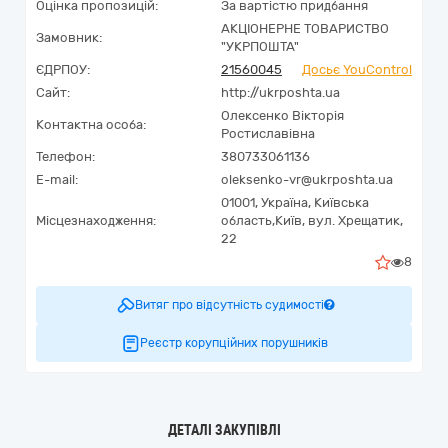
Оцінка пропозицій:
За вартістю придбання
АКЦІОНЕРНЕ ТОВАРИСТВО
Замовник:
"УКРПОШТА"
ЄДРПОУ:
21560045
Досьє YouControl
Сайт:
http://ukrposhta.ua
Олексенко Вікторія
Контактна особа:
Ростиславівна
Телефон:
380733061136
E-mail:
oleksenko-vr@ukrposhta.ua
01001,
Україна
,
Київська
Місцезнаходження:
область,
Київ,
вул. Хрещатик,
22
8
Витяг про відсутність судимості
Реєстр корупційних порушників
ДЕТАЛІ ЗАКУПІВЛІ