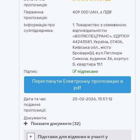
пропозиція:
Первинна
409 000 UAH,
з ПДВ
пропозиція:
Інформація про
1. Товариство з обмеженою
субпідрядника:
відповідальністю
«ВОЛЯСПЕЦТРАНС», ЄДРПОУ
44243581, Україна, 07406,
Київська обл., місто
Бровари(з), вул.Петлюри
Симона, будинок 36, корпус
Б, квартира 151
Підпис:
підписано
Переглянути Електронну пропозицію в
pdf
Дата та час
25-02-2026, 13:57:12
подання
пропозиції:
Документи:
Показати документи (32)
+
Підстави для відмови в участі у