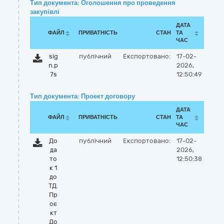
Тип документа: Оголошення про проведення
закупівлі
ДАТА
ФАЙЛ
ПРИВАТНІСТЬ
СТАН
ТА
ЧАС
sig
публічний
Експортовано:
17-02-
n.p
2026,
7s
12:50:49
Тип документа: Проект договору
ДАТА
ФАЙЛ
ПРИВАТНІСТЬ
СТАН
ТА
ЧАС
До
публічний
Експортовано:
17-02-
да
2026,
то
12:50:38
к 1
до
ТД.
Пр
оє
кт
До