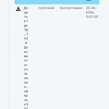
ЧАС
До
публічний
Експортовано:
23-06-
да
2026,
то
12:27:03
к 1
до
ТД
_7
93
4
До
ку
ме
нт
и-
уч
ас
ни
ка
н_
сів
ер
сь
к 2
02