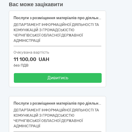
Вас може зацікавити
Послуги з розміщення матеріалів про діяльність Чернігівської обласної державної (військової) адміністрації, інших органів державної влади та місцевого самоврядування, питання державної та/чи регіональної політики та реалізації реформ у друкованому медіа з територією розповсюдження примірників у межах Менської та Березнянської територіальних громад Чернігівської області (код ДК 021-2015:79340000-9 – Рекламні та маркетингові послуги)
ДЕПАРТАМЕНТ ІНФОРМАЦІЙНОЇ ДІЯЛЬНОСТІ ТА
КОМУНІКАЦІЙ З ГРОМАДСЬКІСТЮ
ЧЕРНІГІВСЬКОЇ ОБЛАСНОЇ ДЕРЖАВНОЇ
АДМІНІСТРАЦІЇ
Очікувана вартість
11 100,00 UAH
без ПДВ
Дивитись
Послуги з розміщення матеріалів про діяльність Чернігівської обласної державної (військової) адміністрації, інших органів державної влади та місцевого самоврядування, питання державної та/чи регіональної політики та реалізації реформ у друкованому медіа з територією розповсюдження примірників у межах Куликівської територіальної громади Чернігівської області (код ДК 021-2015:79340000-9 – Рекламні та маркетингові послуги)
ДЕПАРТАМЕНТ ІНФОРМАЦІЙНОЇ ДІЯЛЬНОСТІ ТА
КОМУНІКАЦІЙ З ГРОМАДСЬКІСТЮ
ЧЕРНІГІВСЬКОЇ ОБЛАСНОЇ ДЕРЖАВНОЇ
АДМІНІСТРАЦІЇ