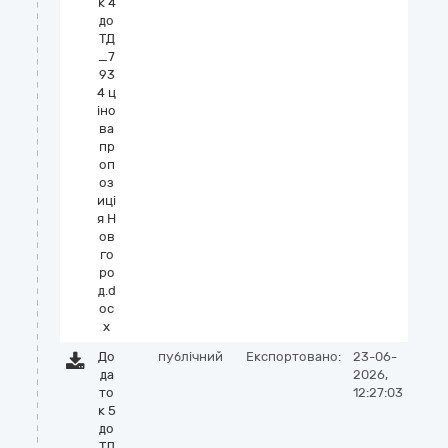
к 4
до
ТД
_7
93
4 ц
іно
ва
пр
оп
оз
иці
я Н
ов
го
ро
д.d
oc
x
До
публічний
Експортовано:
23-06-
да
2026,
то
12:27:03
к 5
до
ТД