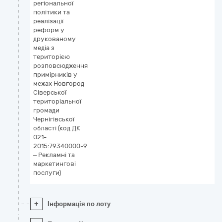
регіональної
політики та
реалізації
реформ у
друкованому
медіа з
територією
розповсюдження
примірників у
межах Новгород-
Сіверської
територіальної
громади
Чернігівської
області (код ДК
021-
2015:79340000-9
– Рекламні та
маркетингові
послуги)
+
Інформація по лоту