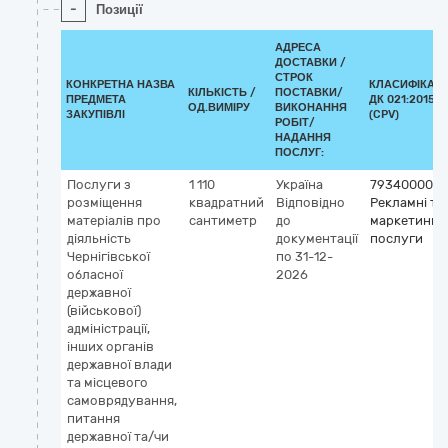
-
Позиції
АДРЕСА
ДОСТАВКИ /
СТРОК
КОНКРЕТНА НАЗВА
КЛАСИФІКАТ
КІЛЬКІСТЬ /
ПОСТАВКИ/
ПРЕДМЕТА
ДК 021:2015
ОД.ВИМІРУ
ВИКОНАННЯ
ЗАКУПІВЛІ
(CPV)
РОБІТ/
НАДАННЯ
ПОСЛУГ:
Послуги з
1 110
Україна
79340000-9
розміщення
квадратний
Відповідно
Рекламні та
матеріалів про
сантиметр
до
маркетинго
діяльність
документації
послуги
Чернігівської
по 31-12-
обласної
2026
державної
(військової)
адміністрації,
інших органів
державної влади
та місцевого
самоврядування,
питання
державної та/чи