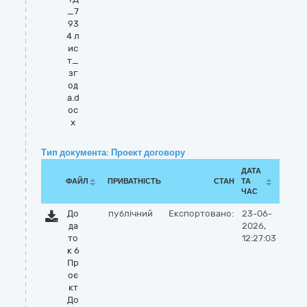
_7
93
4 л
ис
т_
зг
од
а.d
oc
x
Тип документа: Проект договору
ДАТА
ФАЙЛ
ПРИВАТНІСТЬ
СТАН
ТА
ЧАС
До
публічний
Експортовано:
23-06-
да
2026,
то
12:27:03
к 6
Пр
оє
кт
До