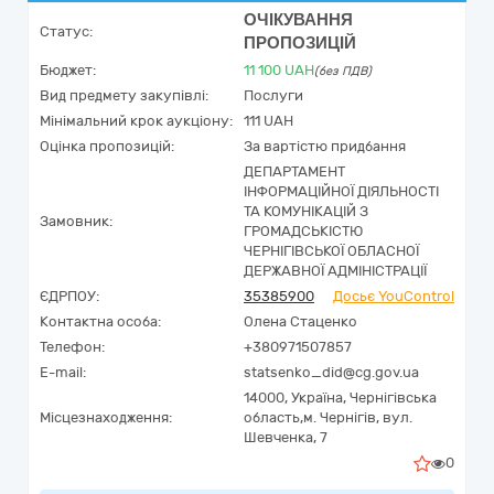
ОЧІКУВАННЯ
Статус:
ПРОПОЗИЦІЙ
Бюджет:
11 100
UAH
(без ПДВ)
Вид предмету закупівлі:
Послуги
Мінімальний крок аукціону:
111 UAH
Оцінка пропозицій:
За вартістю придбання
ДЕПАРТАМЕНТ
ІНФОРМАЦІЙНОЇ ДІЯЛЬНОСТІ
ТА КОМУНІКАЦІЙ З
Замовник:
ГРОМАДСЬКІСТЮ
ЧЕРНІГІВСЬКОЇ ОБЛАСНОЇ
ДЕРЖАВНОЇ АДМІНІСТРАЦІЇ
ЄДРПОУ:
35385900
Досьє YouControl
Контактна особа:
Олена Стаценко
Телефон:
+380971507857
E-mail:
statsenko_did@cg.gov.ua
14000,
Україна
,
Чернігівська
Місцезнаходження:
область,
м. Чернігів,
вул.
Шевченка, 7
0