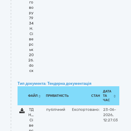
го
во
ру
79
34
Н.
Сі
ве
рс
ьк
20
26.
do
cx
Тип документа: Тендерна документація
ДАТА
ФАЙЛ
ПРИВАТНІСТЬ
СТАН
ТА
ЧАС
ТД
публічний
Експортовано:
23-06-
Н_
2026,
Сі
12:27:03
ве
рс