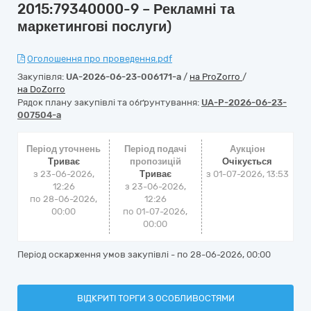
2015:79340000-9 – Рекламні та
маркетингові послуги)
Оголошення про проведення.pdf
Закупівля:
UA-2026-06-23-006171-a
/
на ProZorro
/
на DoZorro
Рядок плану закупівлі та обґрунтування:
UA-P-2026-06-23-
007504-a
Період уточнень
Період подачі
Аукціон
Триває
пропозицій
Очікується
з 23-06-2026,
Триває
з
01-07-2026, 13:53
12:26
з 23-06-2026,
по 28-06-2026,
12:26
00:00
по 01-07-2026,
00:00
Період оскарження умов закупівлі - по
28-06-2026, 00:00
ВІДКРИТІ ТОРГИ З ОСОБЛИВОСТЯМИ