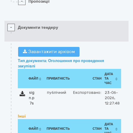
-
Пропозиції
-
Документи тендеру
Завантажити архівом
Тип документа: Оголошення про проведення
закупівлі
ДАТА
ФАЙЛ
ПРИВАТНІСТЬ
СТАН
ТА
ЧАС
sig
публічний
Експортовано:
23-06-
n.p
2026,
7s
12:27:48
Інші
ДАТА
ФАЙЛ
ПРИВАТНІСТЬ
СТАН
ТА