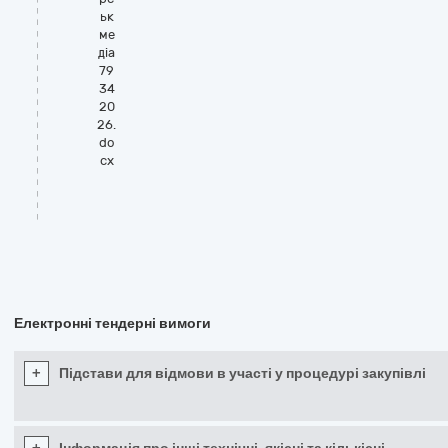
ьк
ме
діа
79
34
20
26.
do
cx
Електронні тендерні вимоги
+
Підстави для відмови в участі у процедурі закупівлі