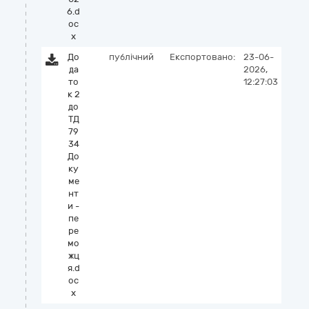
6.d
oc
x
До
публічний
Експортовано:
23-06-
да
2026,
то
12:27:03
к 2
до
ТД
79
34
До
ку
ме
нт
и -
пе
ре
мо
жц
я.d
oc
x