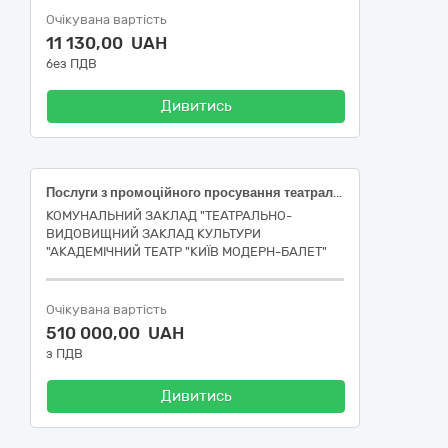
Очікувана вартість
11 130,00 UAH
без ПДВ
Дивитись
Послуги з промоційного просування театральних подій КЗ ТВЗК «Київ Модерн-балет» у мережі Інтернет до кінця 2026 року
КОМУНАЛЬНИЙ ЗАКЛАД "ТЕАТРАЛЬНО-
ВИДОВИЩНИЙ ЗАКЛАД КУЛЬТУРИ
"АКАДЕМІЧНИЙ ТЕАТР "КИЇВ МОДЕРН-БАЛЕТ"
Очікувана вартість
510 000,00 UAH
з ПДВ
Дивитись