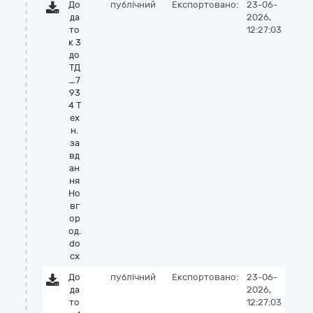
До
публічний
Експортовано:
23-06-
да
2026,
то
12:27:03
к 3
до
ТД
_7
93
4 Т
ех
н.
за
вд
ан
ня
Но
вг
ор
од.
do
cx
До
публічний
Експортовано:
23-06-
да
2026,
то
12:27:03