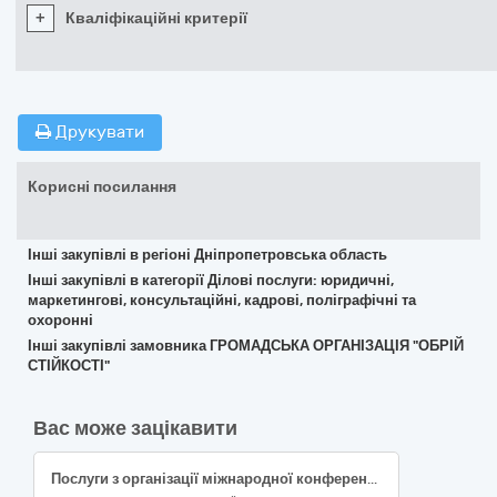
+
Кваліфікаційні критерії
Друкувати
Корисні посилання
Інші закупівлі в регіоні Дніпропетровська область
Інші закупівлі в категорії Ділові послуги: юридичні,
маркетингові, консультаційні, кадрові, поліграфічні та
охоронні
Інші закупівлі замовника ГРОМАДСЬКА ОРГАНІЗАЦІЯ "ОБРІЙ
СТІЙКОСТІ"
Вас може зацікавити
Послуги з організації міжнародної конференції для польських та українських лікарів, медичного персоналу, бенефіціарів проєкту у Львові