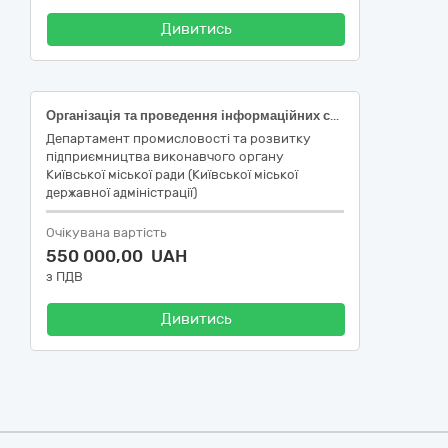
Дивитись
Організація та проведення інформаційних семінарів з актуальних питань підприємницької діяльності (ДК 021:2015 - 79950000-8 Послуги з організації виставок, ярмарок і конгресів)
Департамент промисловості та розвитку
підприємництва виконавчого органу
Київської міської ради (Київської міської
державної адміністрації)
Очікувана вартість
550 000,00 UAH
з ПДВ
Дивитись