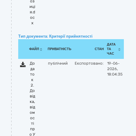
оз
иці
я.d
oc
x
Тип документа: Критерії прийнятності
ДАТА
ФАЙЛ
ПРИВАТНІСТЬ
СТАН
ТА
ЧАС
До
публічний
Експортовано:
19-06-
да
2026,
то
18:04:35
к
2.
До
від
ка,
від
ом
ос
ті
пр
о У