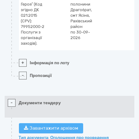
Героя” (Код
полонини
згідно ДК
Драгобрат,
021:2015
смт Ясіня,
(CPV):
Рахівський
79952000-2
район
Послуги з
по 30-09-
організації
2026
заходів).
+
Інформація по лоту
-
Пропозиції
-
Документи тендеру
Завантажити архівом
Тип документа: Оголошення про проведення