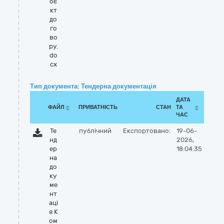
оє
кт
до
го
во
ру.
do
cx
Тип документа: Тендерна документація
ДАТА
ФАЙЛ
ПРИВАТНІСТЬ
СТАН
ТА
ЧАС
Те
публічний
Експортовано:
19-06-
нд
2026,
ер
18:04:35
на
до
ку
ме
нт
аці
я К
ом