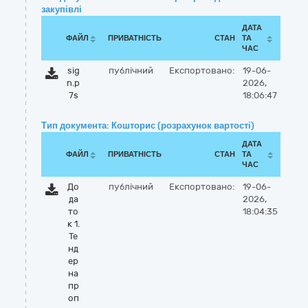
закупівлі
ДАТА
ФАЙЛ
ПРИВАТНІСТЬ
СТАН
ТА
ЧАС
sig
публічний
Експортовано:
19-06-
n.p
2026,
7s
18:06:47
Тип документа: Кошторис (розрахунок вартості)
ДАТА
ФАЙЛ
ПРИВАТНІСТЬ
СТАН
ТА
ЧАС
До
публічний
Експортовано:
19-06-
да
2026,
то
18:04:35
к 1.
Те
нд
ер
на
пр
оп