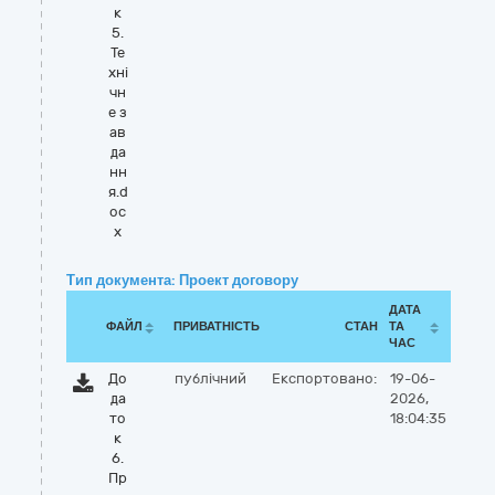
к
5.
Те
хні
чн
е з
ав
да
нн
я.d
oc
x
Тип документа: Проект договору
ДАТА
ФАЙЛ
ПРИВАТНІСТЬ
СТАН
ТА
ЧАС
До
публічний
Експортовано:
19-06-
да
2026,
то
18:04:35
к
6.
Пр