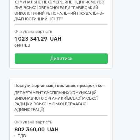
КОМУНАЛЬНЕ НЕКОМЕРЦІЙНЕ ПІДПРИЄМСТВО
ЛЬВІВСЬКОЇ ОБЛАСНОЇ РАДИ "ЛЬВІВСЬКИЙ
ОНКОЛОГІЧНИЙ РЕГІОНАЛЬНИЙ ЛІКУВАЛЬНО-
ДІАГНОСТИЧНИЙ ЦЕНТР"
Очікувана вартість
1 023 341,29 UAH
без ПДВ
Дивитись
Послуги з організації виставок, ярмарок і конгресів (послуги з забезпечення проведення офіційних (протокольних) заходів з нагоди державних, міських свят та знаменних дат у ІІ півріччі 2026 року)
ДЕПАРТАМЕНТ СУСПІЛЬНИХ КОМУНІКАЦІЙ
ВИКОНАВЧОГО ОРГАНУ КИЇВСЬКОЇ МІСЬКОЇ
РАДИ (КИЇВСЬКОЇ МІСЬКОЇ ДЕРЖАВНОЇ
АДМІНІСТРАЦІЇ)
Очікувана вартість
802 360,00 UAH
з ПДВ