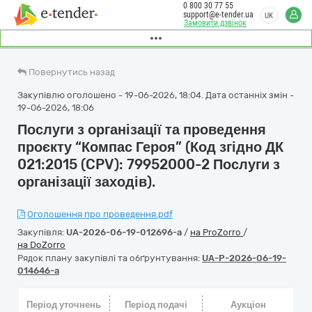
0 800 30 77 55
support@e-tender.ua
UK
Замовити дзвінок
Повернутись назад
Закупівлю оголошено - 19-06-2026, 18:04. Дата останніх змін -
19-06-2026, 18:06
Послуги з організації та проведення
проєкту “Компас Героя” (Код згідно ДК
021:2015 (CPV): 79952000-2 Послуги з
організації заходів).
Оголошення про проведення.pdf
Закупівля:
UA-2026-06-19-012696-a
/
на ProZorro
/
на DoZorro
Рядок плану закупівлі та обґрунтування:
UA-P-2026-06-19-
014646-a
Період уточнень
Період подачі
Аукціон