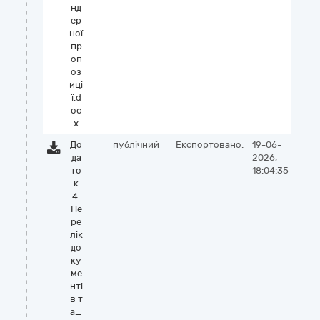
нд
ер
ної
пр
оп
оз
иці
ї.d
oc
x
До
публічний
Експортовано:
19-06-
да
2026,
то
18:04:35
к
4.
Пе
ре
лік
до
ку
ме
нті
в т
а_