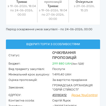
Триває
пропозицій
Очікується
з 19-06-2026, 18:04
Триває
з
29-06-2026,
по 24-06-2026,
з 19-06-2026, 18:04
15:25
00:00
по 27-06-2026,
00:00
Період оскарження умов закупівлі - по
24-06-2026, 00:00
ВІДКРИТІ ТОРГИ З ОСОБЛИВОСТЯМИ
ОЧІКУВАННЯ
Статус:
ПРОПОЗИЦІЙ
Бюджет:
299 880
UAH
(без ПДВ)
Вид предмету закупівлі:
Послуги
Мінімальний крок аукціону:
1 499,40 UAH
Оцінка пропозицій:
За вартістю придбання
ГРОМАДСЬКА ОРГАНІЗАЦІЯ
Замовник:
"ОБРІЙ СТІЙКОСТІ"
ЄДРПОУ:
45980412
Досьє YouControl
Контактна особа:
Сергій Яцюк
Телефон:
+380957406894