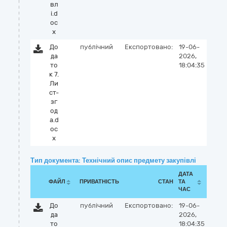
вл
і.d
oc
x
До
публічний
Експортовано:
19-06-
да
2026,
то
18:04:35
к 7.
Ли
ст-
зг
од
а.d
oc
x
Тип документа: Технічний опис предмету закупівлі
ДАТА
ФАЙЛ
ПРИВАТНІСТЬ
СТАН
ТА
ЧАС
До
публічний
Експортовано:
19-06-
да
2026,
то
18:04:35