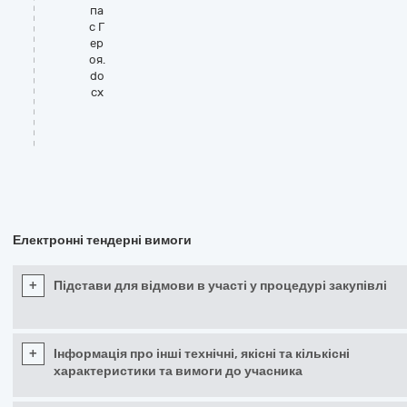
па
с Г
ер
оя.
do
cx
Електронні тендерні вимоги
+
Підстави для відмови в участі у процедурі закупівлі
+
Інформація про інші технічні, якісні та кількісні
характеристики та вимоги до учасника