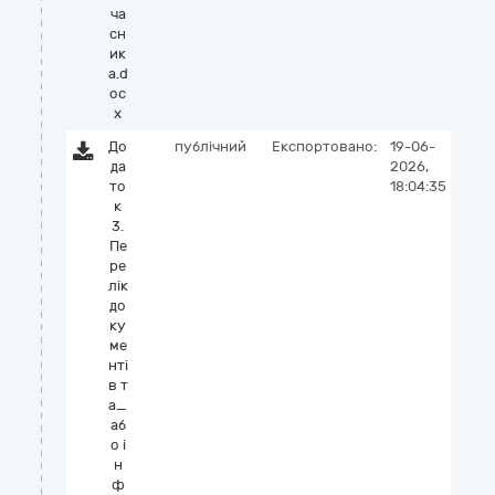
ча
сн
ик
а.d
oc
x
До
публічний
Експортовано:
19-06-
да
2026,
то
18:04:35
к
3.
Пе
ре
лік
до
ку
ме
нті
в т
а_
аб
о і
н
ф