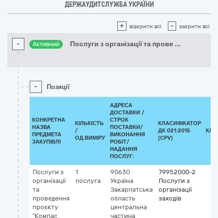
ДЕРЖАУДИТСЛУЖБА УКРАЇНИ
+
-
відкрити всі
закрити всі
-
Послуги з організації та прове
...
Активний
-
Позиції
АДРЕСА
ДОСТАВКИ /
КОНКРЕТНА
СТРОК
КІЛЬКІСТЬ
КЛАСИФІКАТОР
НАЗВА
ПОСТАВКИ/
/
ДК 021:2015
КЛА
ПРЕДМЕТА
ВИКОНАННЯ
ОД.ВИМІРУ
(CPV)
ЗАКУПІВЛІ
РОБІТ/
НАДАННЯ
ПОСЛУГ:
Послуги з
1
90630
79952000-2
організації
послуга
Україна
Послуги з
та
Закарпатська
організації
проведення
область
заходів
проєкту
центральна
“Компас
частина