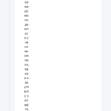
ор
ма
ції,
які
по
да
ют
ьс
я у
ча
сн
ик
ом
пр
оц
ед
ур
и з
ак
упі
влі
у с
кл
аді
те