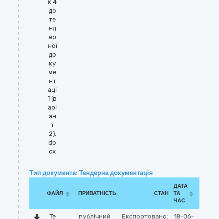
к 4
до
те
нд
ер
ної
до
ку
ме
нт
аці
ї (в
арі
ан
т
2).
do
cx
Тип документа: Тендерна документація
ДАТА
ФАЙЛ
ПРИВАТНІСТЬ
СТАН
ТА
ЧАС
Те
публічний
Експортовано:
18-06-