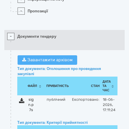
-
Пропозиції
-
Документи тендеру
Завантажити архівом
Тип документа: Оголошення про проведення
закупівлі
ДАТА
ФАЙЛ
ПРИВАТНІСТЬ
СТАН
ТА
ЧАС
sig
публічний
Експортовано:
18-06-
n.p
2026,
7s
17:11:24
Тип документа: Критерії прийнятності