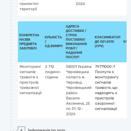
прилеглої
2026
території
АДРЕСА
ДОСТАВКИ /
КОНКРЕТНА
СТРОК
КІЛЬКІСТЬ
КЛАСИФІКАТОР
НАЗВА
ПОСТАВКИ/
/
ДК 021:2015
КЛА
ПРЕДМЕТА
ВИКОНАННЯ
ОД.ВИМІРУ
(CPV)
ЗАКУПІВЛІ
РОБІТ/
НАДАННЯ
ПОСЛУГ:
Моніторинг
2 712
58001
Україна
79711000-1
сигналів
людино-
Чернівецька
Послуги з
тривоги з
година
область
м.
моніторингу
пристроїв
Чернівці,
сигналів
тривожної
Чернівецький
тривоги, що
сигналізації
район
надходять з
Василя
пристроїв
Аксенина, 2Е
охоронної
по 31-12-
сигналізації
2026
+
Інформація по лоту