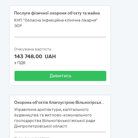
Послуги фізичної охорони об’єкту та майна
КНП "Обласна інфекційна клінічна лікарня"
ЗОР
Очікувана вартість
143 748,00 UAH
з ПДВ
Дивитись
Охорона об’єктів благоустрою Вільногірської міської територіальної громади ( ДК 021:2015: 79710000-4 Охоронні послуги)
Управління архітектури, капітального
будівництва та житлово-комунального
господарства Вільногірської міської ради
Дніпропетровської області