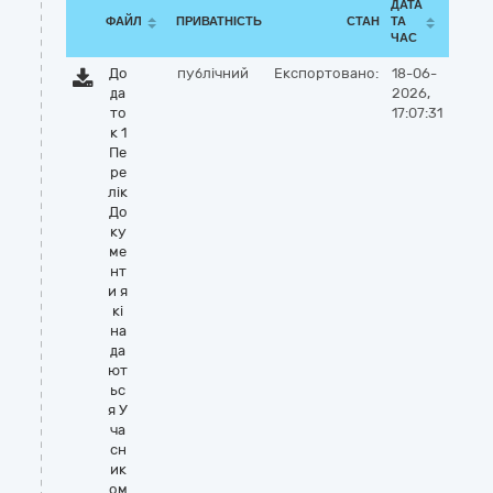
ДАТА
ФАЙЛ
ПРИВАТНІСТЬ
СТАН
ТА
ЧАС
До
публічний
Експортовано:
18-06-
да
2026,
то
17:07:31
к 1
Пе
ре
лік
До
ку
ме
нт
и я
кі
на
да
ют
ьс
я У
ча
сн
ик
ом