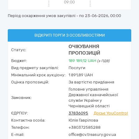
09:00
Період оскарження умов закупівлі - по
23-06-2026, 00:00
ВІДКРИТІ ТОРГИ З ОСОБЛИВОСТЯМИ
ОЧІКУВАННЯ
Статус:
ПРОПОЗИЦІЙ
Бюджет:
189 189,12
UAH
(з ПДВ)
Вид предмету закупівлі:
Послуги
Мінімальний крок аукціону:
1 891,89 UAH
Оцінка пропозицій:
За вартістю придбання
Головне управління
Державної казначейської
Замовник:
служби України у
Чернівецькій області
ЄДРПОУ:
37836095
Досьє YouControl
Контактна особа:
Юлія Гаврілова
Телефон:
+380372585288
E-mail:
office@cv.treasury.gov.ua