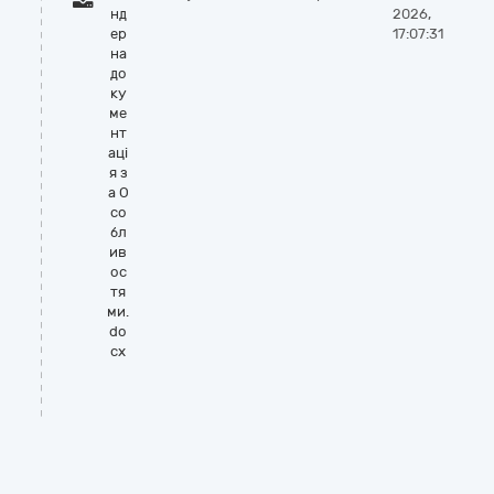
нд
2026,
ер
17:07:31
на
до
ку
ме
нт
аці
я з
а О
со
бл
ив
ос
тя
ми.
do
cx