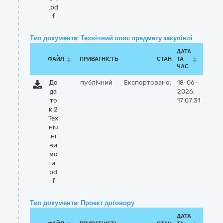
.pd
f
Тип документа: Технічний опис предмету закупівлі
ДАТА
ФАЙЛ
ПРИВАТНІСТЬ
СТАН
ТА
ЧАС
До
публічний
Експортовано:
18-06-
да
2026,
то
17:07:31
к 2
Тех
ніч
ні
ви
мо
ги .
pd
f
Тип документа: Проект договору
ДАТА