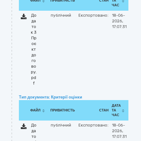
ФАЙЛ
ПРИВАТНІСТЬ
СТАН
ТА
ЧАС
До
публічний
Експортовано:
18-06-
да
2026,
то
17:07:31
к 3
Пр
оє
кт
до
го
во
ру.
pd
f
Тип документа: Критерії оцінки
ДАТА
ФАЙЛ
ПРИВАТНІСТЬ
СТАН
ТА
ЧАС
До
публічний
Експортовано:
18-06-
да
2026,
то
17:07:31