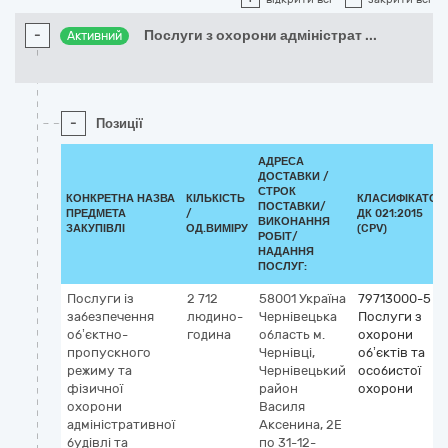
-
Послуги з охорони адміністрат
...
Активний
-
Позиції
АДРЕСА
ДОСТАВКИ /
СТРОК
КОНКРЕТНА НАЗВА
КІЛЬКІСТЬ
КЛАСИФІКАТОР
ПОСТАВКИ/
ПРЕДМЕТА
/
ДК 021:2015
ВИКОНАННЯ
ЗАКУПІВЛІ
ОД.ВИМІРУ
(CPV)
РОБІТ/
НАДАННЯ
ПОСЛУГ:
Послуги із
2 712
58001
Україна
79713000-5
забезпечення
людино-
Чернівецька
Послуги з
об’єктно-
година
область
м.
охорони
пропускного
Чернівці,
об’єктів та
режиму та
Чернівецький
особистої
фізичної
район
охорони
охорони
Василя
адміністративної
Аксенина, 2Е
будівлі та
по 31-12-