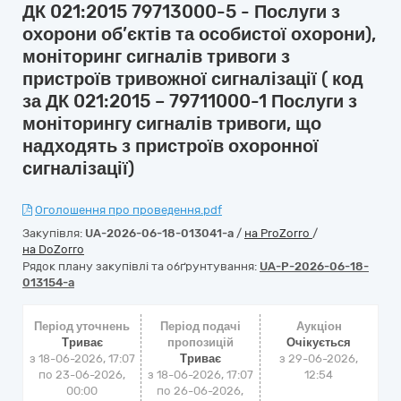
ДК 021:2015 79713000-5 - Послуги з
охорони об’єктів та особистої охорони),
моніторинг сигналів тривоги з
пристроїв тривожної сигналізації ( код
за ДК 021:2015 – 79711000-1 Послуги з
моніторингу сигналів тривоги, що
надходять з пристроїв охоронної
сигналізації)
Оголошення про проведення.pdf
Закупівля:
UA-2026-06-18-013041-a
/
на ProZorro
/
на DoZorro
Рядок плану закупівлі та обґрунтування:
UA-P-2026-06-18-
013154-a
Період уточнень
Період подачі
Аукціон
Триває
пропозицій
Очікується
з 18-06-2026, 17:07
Триває
з
29-06-2026,
по 23-06-2026,
з 18-06-2026, 17:07
12:54
00:00
по 26-06-2026,