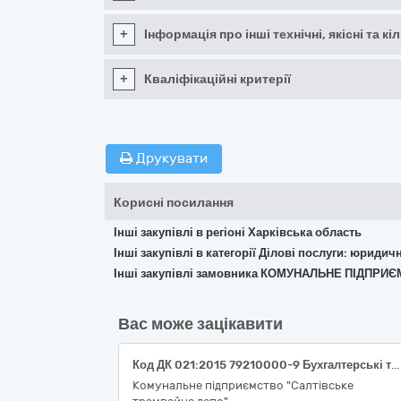
+
Інформація про інші технічні, якісні та 
+
Кваліфікаційні критерії
Друкувати
Корисні посилання
Інші закупівлі в регіоні Харківська область
Інші закупівлі в категорії Ділові послуги: юридич
Інші закупівлі замовника КОМУНАЛЬНЕ ПІДПР
Вас може зацікавити
Код ДК 021:2015 79210000-9 Бухгалтерські та аудиторські послуги (послуги із аудиту використання коштів, отриманих КП «Салтівське трамвайне депо» у 2025-2026 роках в рамках Кредитного та Грантового договорів між Харківською міською радою та Європейським банком реконструкції та розвитку з наданням звіту аудиторів, складеним відповідно до Міжнародних стандартів аудиту; відповідний код ЄЗС: 79212000-3 Аудиторські послуги)
Комунальне підприємство "Салтівське