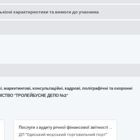
кількісні характеристики та вимоги до учасника
ні, маркетингові, консультаційні, кадрові, поліграфічні та охоронні
ИЄМСТВО "ТРОЛЕЙБУСНЕ ДЕПО №2"
Послуги з аудиту річної фінансової звітності за 2025 рік, складеної за Міжнародними стандартами фінансової звітності (МСФЗ) та на основі таксономії фінансової звітності за міжнародними стандартами фінансової звітності в єдиному електронному форматі XBRL, Код ДК 021:2015 79210000-9 Бухгалтерські та аудиторські послуги
ДП "Одеський морський торговельний порт"