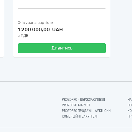
Очікувана вартість
1 200 000,00 UAH
з ПДВ
Дивитись
PROZORRO - ДЕРЖЗАКУПІВЛІ
НА
PROZORRO MARKET
НО
PROZORRO.ПРОДАЖІ - АУКЦІОНИ
КО
КОМЕРЦІЙНІ ЗАКУПІВЛІ
ПР