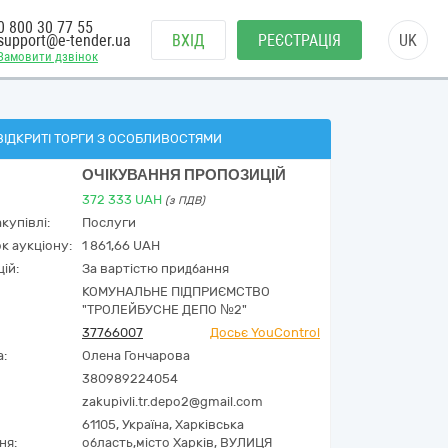
0 800 30 77 55
support@e-tender.ua
ВХІД
РЕЄСТРАЦІЯ
UK
Замовити дзвінок
ВІДКРИТІ ТОРГИ З ОСОБЛИВОСТЯМИ
ОЧІКУВАННЯ ПРОПОЗИЦІЙ
372 333
UAH
(з ПДВ)
купівлі:
Послуги
к аукціону:
1 861,66 UAH
ій:
За вартістю придбання
КОМУНАЛЬНЕ ПІДПРИЄМСТВО
"ТРОЛЕЙБУСНЕ ДЕПО №2"
37766007
Досьє YouControl
а:
Олена Гончарова
380989224054
zakupivli.tr.depo2@gmail.com
61105,
Україна
,
Харківська
ня:
область,
місто Харків,
ВУЛИЦЯ