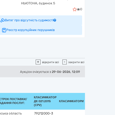
НЬЮТОНА, будинок 5
0
Витяг про відсутність судимості
Реєстр корупційних порушників
+
-
відкрити всі
закрити всі
Аукціон
очікується
з
29-06-2026, 12:09
КЛАСИФІКАТОР
СТРОК ПОСТАВКИ/
ДК 021:2015
КЛАСИФІКАТОРИ
АДАННЯ ПОСЛУГ:
(CPV)
вська область
79212000-3