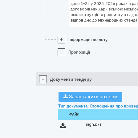
депо №2» у 2025-2026 роках в ра
договорів між Харківською міськ
реконструкції та розвитку з нада
відповідно до Міжнародних станда
+
Інформація по лоту
-
Пропозиції
-
Документи тендеру
Завантажити архівом
Тип документа: Оголошення про провед
ФАЙЛ
sign.p7s