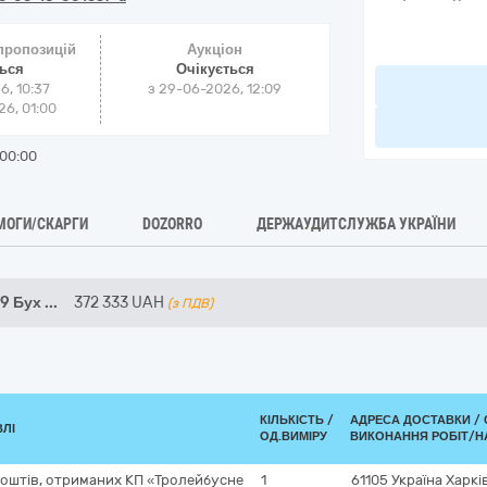
 пропозицій
Аукціон
ться
Очікується
6, 10:37
з
29-06-2026, 12:09
6, 01:00
00:00
МОГИ/СКАРГИ
DOZORRO
ДЕРЖАУДИТСЛУЖБА УКРАЇНИ
-9 Бух
...
372 333
UAH
(з ПДВ)
КІЛЬКІСТЬ /
АДРЕСА ДОСТАВКИ /
ВЛІ
ОД.ВИМІРУ
ВИКОНАННЯ РОБІТ/Н
коштів, отриманих КП «Тролейбусне
1
61105
Україна
Харкі