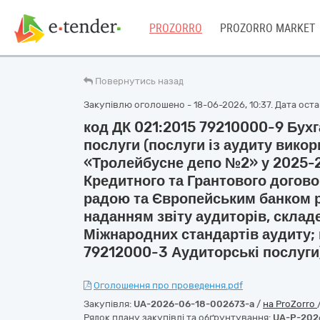
PROZORRO
PROZORRO MARKET
Повернутись назад
Закупівлю оголошено - 18-06-2026, 10:37. Дата остан
код ДК 021:2015 79210000-9 Бухг
послуги (послуги із аудиту вико
«Тролейбусне депо №2» у 2025-2
Кредитного та Грантового догово
радою та Європейським банком ре
наданням звіту аудиторів, склад
Міжнародних стандартів аудиту; 
79212000-3 Аудиторські послуги
Оголошення про проведення.pdf
Закупівля:
UA-2026-06-18-002673-a
/
на ProZorro
Рядок плану закупівлі та обґрунтування:
UA-P-202