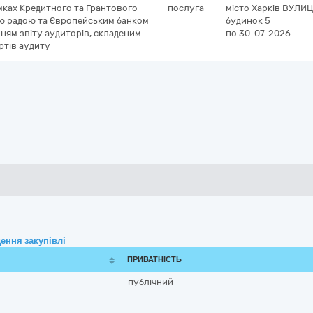
мках Кредитного та Грантового
послуга
місто Харків
ВУЛИЦ
ою радою та Європейським банком
будинок 5
нням звіту аудиторів, складеним
по 30-07-2026
ртів аудиту
ення закупівлі
ПРИВАТНІСТЬ
публічний