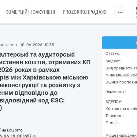
КОМЕРЦІЙНІ ЗАКУПІВЛІ
PROZORRO.ПРОДАЖІ
ніх змін - 18-06-2026, 10:35
алтерські та аудиторські
Статус:
ристання коштів, отриманих КП
Бюджет:
Вид предмету за
026 роках в рамках
Мінімальний кро
рів між Харківською міською
Оцінка пропозиц
конструкції та розвитку з
еним відповідно до
Замовник:
відповідний код ЄЗС:
ЄДРПОУ:
)
Контактна особ
Телефон:
E-mail:
/
на DoZorro
Місцезнаходжен
6-06-18-001657-a