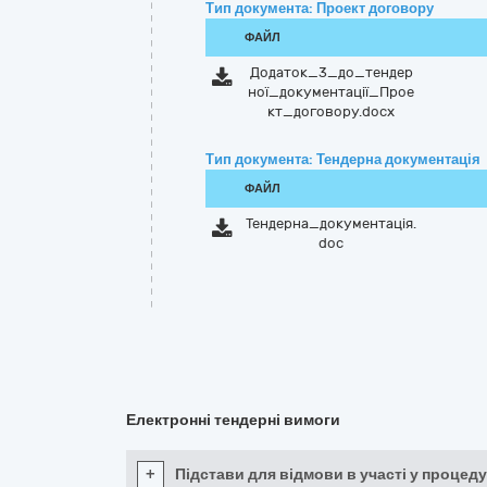
Тип документа: Проект договору
ФАЙЛ
Додаток_3_до_тендер
ної_документації_Прое
кт_договору.docx
Тип документа: Тендерна документація
ФАЙЛ
Тендерна_документація.
doc
Електронні тендерні вимоги
+
Підстави для відмови в участі у процеду