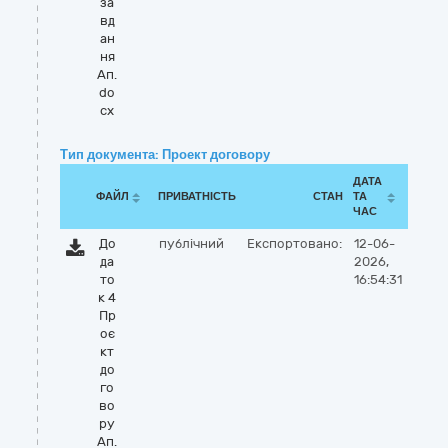
за
вд
ан
ня
Ап.
do
cx
Тип документа: Проект договору
ДАТА
ФАЙЛ
ПРИВАТНІСТЬ
СТАН
ТА
ЧАС
До
публічний
Експортовано:
12-06-
да
2026,
то
16:54:31
к 4
Пр
оє
кт
до
го
во
ру
Ап.