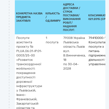
АДРЕСА
ДОСТАВКИ /
СТРОК
КОНКРЕТНА НАЗВА
КІЛЬКІСТЬ
ПОСТАВКИ/
КЛАСИФІКАТОР
ПРЕДМЕТА
/
ВИКОНАННЯ
021:2015 (CPV)
ЗАКУПІВЛІ
ОД.ВИМІРУ
РОБІТ/
НАДАННЯ
ПОСЛУГ:
Послуги
1
79008
Україна
79410000-1
асистента
послуга
Львівська
Консультацій
проєкту №
область
Львів
послуги з
PLUA.06.01-IP.01-
вул.
питань
0003/25-00
В.Винниченка,
підприємниц
«Розвиток
18
діяльності та
транскордонної
по 30-04-
управління
мобільності:
2028
покращення
доступності
дорожньої
інфраструктури
у Львівській,
Івано-
Франківській,
Закарпатській
областях та