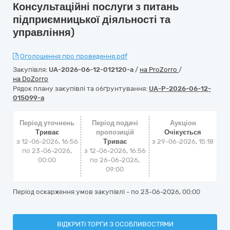
Консультаційні послуги з питань
підприємницької діяльності та
управління)
Оголошення про проведення.pdf
Закупівля:
UA-2026-06-12-012120-a
/
на ProZorro
/
на DoZorro
Рядок плану закупівлі та обґрунтування:
UA-P-2026-06-12-
015099-a
Період уточнень
Період подачі
Аукціон
Триває
пропозицій
Очікується
з 12-06-2026, 16:56
Триває
з
29-06-2026, 15:18
по 23-06-2026,
з 12-06-2026, 16:56
00:00
по 26-06-2026,
09:00
Період оскарження умов закупівлі - по
23-06-2026, 00:00
ВІДКРИТІ ТОРГИ З ОСОБЛИВОСТЯМИ