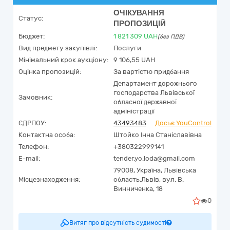
ОЧІКУВАННЯ
Статус:
ПРОПОЗИЦІЙ
Бюджет:
1 821 309
UAH
(без ПДВ)
Вид предмету закупівлі:
Послуги
Мінімальний крок аукціону:
9 106,55 UAH
Оцінка пропозицій:
За вартістю придбання
Департамент дорожнього
господарства Львівської
Замовник:
обласної державної
адміністрації
ЄДРПОУ:
43493483
Досьє YouControl
Контактна особа:
Штойко Інна Станіславівна
Телефон:
+380322999141
E-mail:
tender.yo.loda@gmail.com
79008,
Україна
,
Львівська
Місцезнаходження:
область,
Львів,
вул. В.
Винниченка, 18
0
Витяг про відсутність судимості