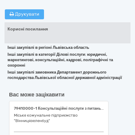
Друкувати
Корисні посилання
Інші закупівлі в регіоні Львівська область
Інші закупівлі в категорії Ділові послуги: юридичні,
маркетингові, консультаційні, кадрові, поліграфічні та
охоронні
Інші закупівлі замовника Департамент дорожнього
господарства Львівської обласної державної адміністрації
Вас може зацікавити
79410000-1 Консультаційні послуги з питань підприємницької діяльності та управління (Експертні послуги з проведення технічного огляду та незалежної оцінки транспортних засобів для встановлення непридатності до експлуатації та подальшого списання)
Міське комунальне підприємство
"Вінницязеленбуд"