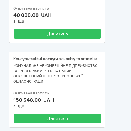
Очікувана вартість
40 000,00 UAH
з ПДВ
Дивитись
Консультаційні послуги з аналізу та оптимізації роботи медичної інформаційної системи (МІС) за кодом ЄЗС ДК 021:2015 79410000-1 Консультаційні послуги з питань підприємницької діяльності та управління (79411100-9 Консультаційні послуги з питань розвитку підприємництва)
КОМУНАЛЬНЕ НЕКОМЕРЦІЙНЕ ПІДПРИЄМСТВО
"ХЕРСОНСЬКИЙ РЕГІОНАЛЬНИЙ
ОНКОЛОГІЧНИЙ ЦЕНТР" ХЕРСОНСЬКОЇ
ОБЛАСНОЇ РАДИ
Очікувана вартість
150 348,00 UAH
з ПДВ
Дивитись