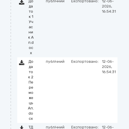
До
публічний
Експортовано:
12-06-
да
2026,
то
16:54:31
к 1
Уч
ас
ни
к А
п.d
oc
x
До
публічний
Експортовано:
12-06-
да
2026,
то
16:54:31
к 2
Пе
ре
мо
же
ць
Ап.
do
cx
ТД
публічний
Експортовано:
12-06-