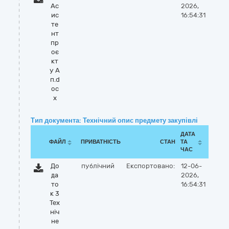
Ас
2026,
ис
16:54:31
те
нт
пр
оє
кт
у А
п.d
oc
x
Тип документа: Технічний опис предмету закупівлі
ДАТА
ФАЙЛ
ПРИВАТНІСТЬ
СТАН
ТА
ЧАС
До
публічний
Експортовано:
12-06-
да
2026,
то
16:54:31
к 3
Тех
ніч
не