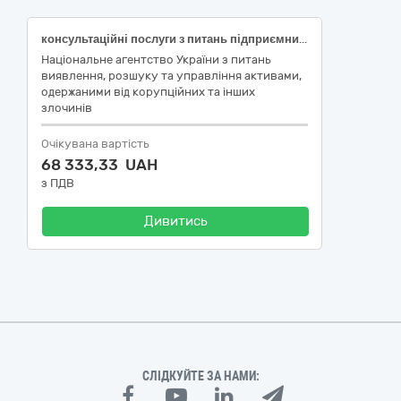
консультаційні послуги з питань підприємницької діяльності та управління ДК 021:2015 79410000-1 (послуги з проведення незалежної оцінки активів (майна) і забезпечення рецензування звіту про оцінку майна)
Національне агентство України з питань
виявлення, розшуку та управління активами,
одержаними від корупційних та інших
злочинів
Очікувана вартість
68 333,33 UAH
з ПДВ
Дивитись
СЛІДКУЙТЕ ЗА НАМИ: