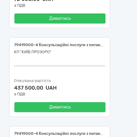
з ПДВ
Дивитись
79419000-4 Консультаційні послуги з питань оцінювання (Послуги з визначення незалежної ринкової вартості окремих елементів благоустрою комунальної власності
КП "КИЇВ.ПРОЗОРО"
Очікувана вартість
437 500,00 UAH
з ПДВ
Дивитись
79419000-4 Консультаційні послуги з питань оцінювання (Послуги з визначення незалежної ринкової вартості окремих елементів благоустрою комунальної власності