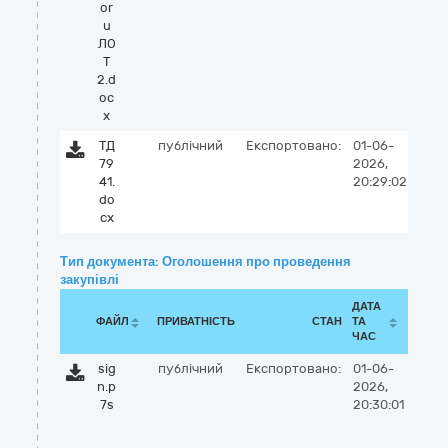
or
u
ЛО
Т
2.d
oc
x
ТД
публічний
Експортовано:
01-06-
79
2026,
41.
20:29:02
do
cx
Тип документа: Оголошення про проведення
закупівлі
ДАТА
ФАЙЛ
ПРИВАТНІСТЬ
СТАН
ТА
ЧАС
sig
публічний
Експортовано:
01-06-
n.p
2026,
7s
20:30:01