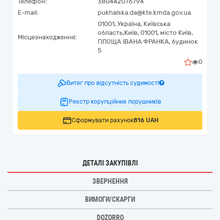
Телефон:
380442076794
E-mail:
pukhalska.da@kte.kmda.gov.ua
01001,
Україна
,
Київська
область,
Київ,
01001, місто Київ,
Місцезнаходження:
ПЛОЩА ІВАНА ФРАНКА, будинок
5
0
Витяг про відсутність судимості
Реєстр корупційних порушників
Сформувати рахунок
816 UAH
ДЕТАЛІ ЗАКУПІВЛІ
ЗВЕРНЕННЯ
ВИМОГИ/СКАРГИ
DOZORRO