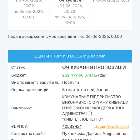
з 01-06-2026,
Очікується
з
10-06-2026, 13:39
20:32
з 01-06-2026,
по 06-06-2026,
20:32
00:00
по 09-06-2026,
12:00
Період оскарження умов закупівлі - по
06-06-2026, 00:00
ВІДКРИТІ ТОРГИ З ОСОБЛИВОСТЯМИ
ОЧІКУВАННЯ ПРОПОЗИЦІЙ
Статус:
Бюджет:
232 479,60
UAH
(з ПДВ)
Вид предмету закупівлі:
Послуги
Оцінка пропозицій:
За вартістю придбання
КОМУНАЛЬНЕ ПІДПРИЄМСТВО
ВИКОНАВЧОГО ОРГАНУ КИЇВРАДИ
Замовник:
(КИЇВСЬКОЇ МІСЬКОЇ ДЕРЖАВНОЇ
АДМІНІСТРАЦІЇ)
"КИЇВТЕПЛОЕНЕРГО"
ЄДРПОУ:
40538421
Досьє YouControl
Контактна особа:
Пухальська Дар’яна Андріанівна