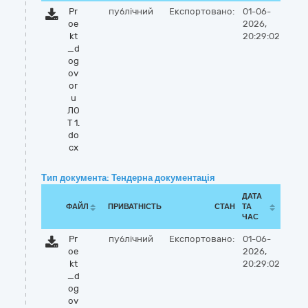
Pr
публічний
Експортовано:
01-06-
oe
2026,
kt
20:29:02
_d
og
ov
or
u
ЛО
Т 1.
do
cx
Тип документа: Тендерна документація
ДАТА
ФАЙЛ
ПРИВАТНІСТЬ
СТАН
ТА
ЧАС
Pr
публічний
Експортовано:
01-06-
oe
2026,
kt
20:29:02
_d
og
ov