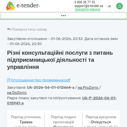
0 800 30 77 55
support@e-tender.ua
UK
Замовити дзвінок
Повернутись назад
Закупівлю оголошено - 01-06-2026, 20:32. Дата останніх змін
- 01-06-2026, 20:30
Різні консультаційні послуги з питань
підприємницької діяльності та
управління
Оголошення про проведення.pdf
Закупівля:
UA-2026-06-01-012664-a
/
на ProZorro
/
на DoZorro
Рядок плану закупівлі та обґрунтування:
UA-P-2026-06-01-
015941-a
Період уточнень
Період подачі
Період аукціонів
Триває
пропозицій
Очікується