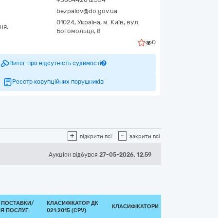
bezpalov@do.gov.ua
01024,
Україна
,
м. Київ,
вул.
ня:
Богомольця, 8
0
Витяг про відсутність судимості
Реєстр корупційних порушників
+
-
відкрити всі
закрити всі
Аукціон відбувся
27-05-2026, 12:59
 ПОСТАВКИ/
КЛАСИФІКАТОР ДК
КЛАСИФІКАТОРИ
Я ПОСЛУГ:
021:2015 (CPV)