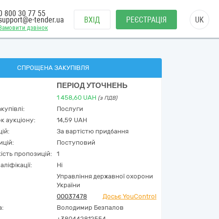
0 800 30 77 55
support@e-tender.ua
ВХІД
РЕЄСТРАЦІЯ
UK
Замовити дзвінок
СПРОЩЕНА ЗАКУПІВЛЯ
ПЕРІОД УТОЧНЕНЬ
1 458,60
UAH
(з ПДВ)
купівлі:
Послуги
к аукціону:
14,59 UAH
ій:
За вартістю придбання
ицій:
Поступовий
кість пропозицій:
1
аліфікації:
Ні
Управління державної охорони
України
00037478
Досьє YouControl
а:
Володимир Безпалов
+380442812554