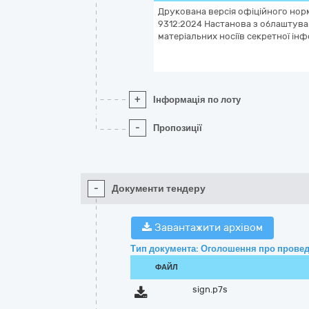
Друкована версія офіційного нор
9312:2024 Настанова з облаштува
матеріальних носіїв секретної інф
+
Інформація по лоту
-
Пропозиції
-
Документи тендеру
Завантажити архівом
Тип документа: Оголошення про провед
ФАЙЛ
sign.p7s