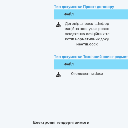
Тип документа: Проект договору
ФАЙЛ
Договір_проєкт_Інфор
маційна послуга з розпо
всюдження офіційних те
кстів нормативних доку
ментів.docx
Тип документа: Технічний опис предмету
ФАЙЛ
Оголошення.docx
Електронні тендерні вимоги