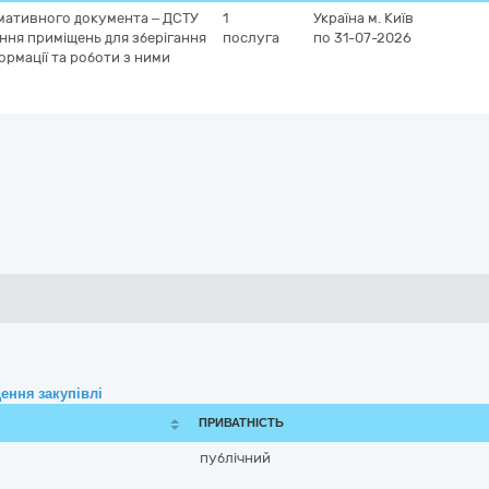
мативного документа – ДСТУ
1
Україна
м. Київ
ння приміщень для зберігання
послуга
по 31-07-2026
ормації та роботи з ними
ення закупівлі
ПРИВАТНІСТЬ
публічний