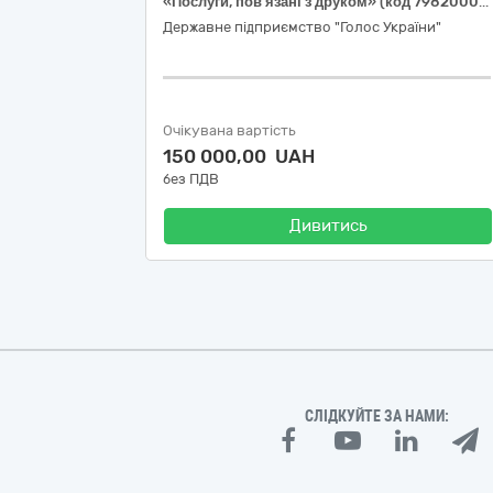
«Послуги, пов’язані з друком» (код 79820000-8 за ДК 021:2015) (Послуги з друку збірки статей, коментарів, стенограм конституційного процесу 1991-1995 років у другому виданні І тому «Конституції незалежної України»)
Державне підприємство "Голос України"
Очікувана вартість
150 000,00 UAH
без ПДВ
Дивитись
СЛІДКУЙТЕ ЗА НАМИ: