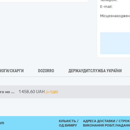
E-mail:
Місцезнаходжен
МОГИ/СКАРГИ
DOZORRO
ДЕРЖАУДИТСЛУЖБА УКРАЇНИ
го но
...
1 458,60
UAH
(з ПДВ)
КІЛЬКІСТЬ /
АДРЕСА ДОСТАВКИ /
СТРОК
ВЛІ
ОД.ВИМІРУ
ВИКОНАННЯ РОБІТ/НАДАНН