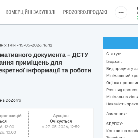
КОМЕРЦІЙНІ ЗАКУПІВЛІ
PROZORRO.ПРОДАЖІ
іх змін - 15-05-2026, 16:12
рмативного документа – ДСТУ
Статус:
вання приміщень для
Бюджет:
Вид предмету за
екретної інформації та роботи
Мінімальний кро
Оцінка пропозиц
Розгляд пропоз
Мінімальна кіль
на DoZorro
Наявність прекв
Замовник:
 пропозицій
Аукціон
ться
Очікується
ЄДРПОУ:
6, 12:00
з
27-05-2026, 12:59
Контактна особ
6, 10:00
Телефон: