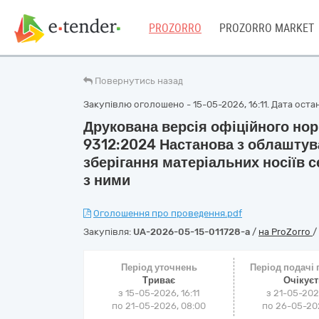
PROZORRO
PROZORRO MARKET
Повернутись назад
Закупівлю оголошено - 15-05-2026, 16:11. Дата останн
Друкована версія офіційного но
9312:2024 Настанова з облашту
зберігання матеріальних носіїв с
з ними
Оголошення про проведення.pdf
Закупівля:
UA-2026-05-15-011728-a
/
на ProZorro
/
Період уточнень
Період подачі
Триває
Очікує
з 15-05-2026, 16:11
з 21-05-202
по 21-05-2026, 08:00
по 26-05-202