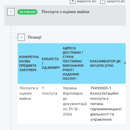
+
-
відкрити всі
закрити всі
-
Послуги з оцінки майна
Активний
-
Позиції
АДРЕСА
ДОСТАВКИ /
КОНКРЕТНА
СТРОК
КІЛЬКІСТЬ
НАЗВА
ПОСТАВКИ/
КЛАСИФІКАТОР ДК
/
КЛ
ПРЕДМЕТА
ВИКОНАННЯ
021:2015 (CPV)
ОД.ВИМІРУ
ЗАКУПІВЛІ
РОБІТ/
НАДАННЯ
ПОСЛУГ:
Послуги з
1
Україна
79410000-1
оцінки
послуга
Відповідно
Консультаційні
майна
до
послуги з
документації
питань
по 31-12-
підприємницької
2026
діяльності та
управління