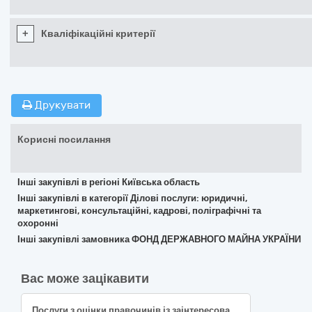
+
Кваліфікаційні критерії
Друкувати
Корисні посилання
Інші закупівлі в регіоні Київська область
Інші закупівлі в категорії Ділові послуги: юридичні,
маркетингові, консультаційні, кадрові, поліграфічні та
охоронні
Інші закупівлі замовника ФОНД ДЕРЖАВНОГО МАЙНА УКРАЇНИ
Вас може зацікавити
Послуги з оцінки правочинів із заінтересованістю, на відповідність їх умов звичайним ринковим умовам