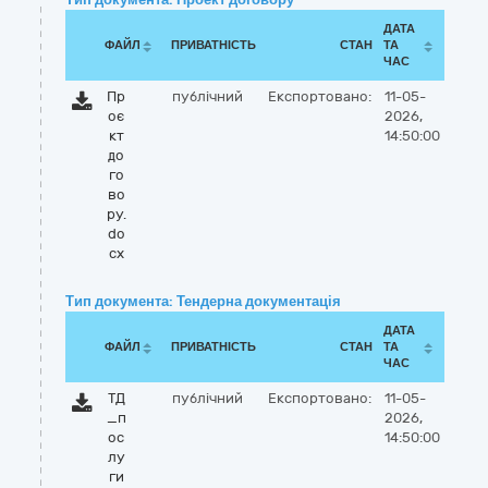
ДАТА
ФАЙЛ
ПРИВАТНІСТЬ
СТАН
ТА
ЧАС
Пр
публічний
Експортовано:
11-05-
оє
2026,
кт
14:50:00
до
го
во
ру.
do
cx
Тип документа: Тендерна документація
ДАТА
ФАЙЛ
ПРИВАТНІСТЬ
СТАН
ТА
ЧАС
ТД
публічний
Експортовано:
11-05-
_п
2026,
ос
14:50:00
лу
ги