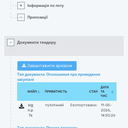
+
Інформація по лоту
-
Пропозиції
-
Документи тендеру
Завантажити архівом
Тип документа: Оголошення про проведення
закупівлі
ДАТА
ФАЙЛ
ПРИВАТНІСТЬ
СТАН
ТА
ЧАС
sig
публічний
Експортовано:
11-05-
n.p
2026,
7s
14:50:26
Тип документа: Проект договору