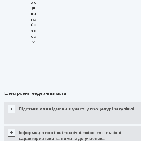
з о
цін
ки
ма
йн
а.d
oc
x
Електронні тендерні вимоги
+
Підстави для відмови в участі у процедурі закупівлі
+
Інформація про інші технічні, якісні та кількісні
характеристики та вимоги до учасника