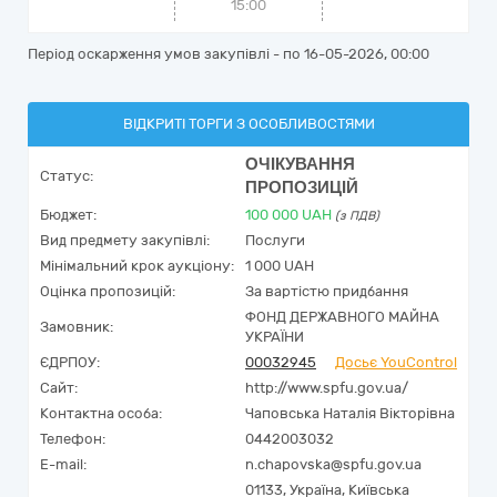
15:00
Період оскарження умов закупівлі - по
16-05-2026, 00:00
ВІДКРИТІ ТОРГИ З ОСОБЛИВОСТЯМИ
ОЧІКУВАННЯ
Статус:
ПРОПОЗИЦІЙ
Бюджет:
100 000
UAH
(з ПДВ)
Вид предмету закупівлі:
Послуги
Мінімальний крок аукціону:
1 000 UAH
Оцінка пропозицій:
За вартістю придбання
ФОНД ДЕРЖАВНОГО МАЙНА
Замовник:
УКРАЇНИ
ЄДРПОУ:
00032945
Досьє YouControl
Сайт:
http://www.spfu.gov.ua/
Контактна особа:
Чаповська Наталія Вікторівна
Телефон:
0442003032
E-mail:
n.chapovska@spfu.gov.ua
01133,
Україна
,
Київська