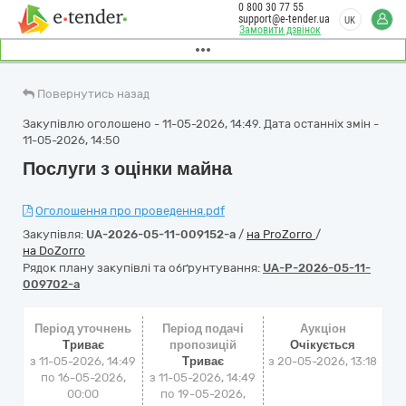
0 800 30 77 55
support@e-tender.ua
UK
Замовити дзвінок
Повернутись назад
Закупівлю оголошено - 11-05-2026, 14:49. Дата останніх змін -
11-05-2026, 14:50
Послуги з оцінки майна
Оголошення про проведення.pdf
Закупівля:
UA-2026-05-11-009152-a
/
на ProZorro
/
на DoZorro
Рядок плану закупівлі та обґрунтування:
UA-P-2026-05-11-
009702-a
Період уточнень
Період подачі
Аукціон
Триває
пропозицій
Очікується
з 11-05-2026, 14:49
Триває
з
20-05-2026, 13:18
по 16-05-2026,
з 11-05-2026, 14:49
00:00
по 19-05-2026,