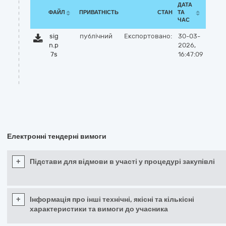
ДАТА
ФАЙЛ
ПРИВАТНІСТЬ
СТАН
ТА
ЧАС
sig
публічний
Експортовано:
30-03-
n.p
2026,
7s
16:47:09
Електронні тендерні вимоги
+
Підстави для відмови в участі у процедурі закупівлі
+
Інформація про інші технічні, якісні та кількісні
характеристики та вимоги до учасника