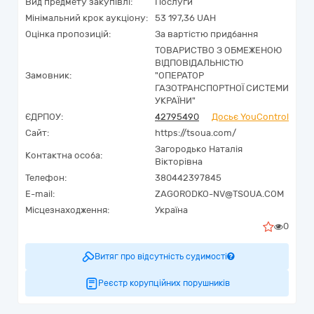
Вид предмету закупівлі:
Послуги
Мінімальний крок аукціону:
53 197,36 UAH
Оцінка пропозицій:
За вартістю придбання
ТОВАРИСТВО З ОБМЕЖЕНОЮ
ВІДПОВІДАЛЬНІСТЮ
Замовник:
"ОПЕРАТОР
ГАЗОТРАНСПОРТНОЇ СИСТЕМИ
УКРАЇНИ"
ЄДРПОУ:
42795490
Досьє YouControl
Сайт:
https://tsoua.com/
Загородько Наталія
Контактна особа:
Вікторівна
Телефон:
380442397845
E-mail:
ZAGORODKO-NV@TSOUA.COM
Місцезнаходження:
Україна
0
Витяг про відсутність судимості
Реєстр корупційних порушників