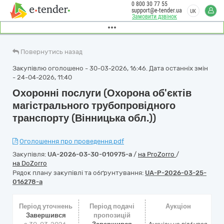
0 800 30 77 55
support@e-tender.ua
UK
Замовити дзвінок
Повернутись назад
Закупівлю оголошено - 30-03-2026, 16:46. Дата останніх змін
- 24-04-2026, 11:40
Охоронні послуги (Охорона об'єктів
магістрального трубопровідного
транспорту (Вінницька обл.))
Оголошення про проведення.pdf
Закупівля:
UA-2026-03-30-010975-a
/
на ProZorro
/
на DoZorro
Рядок плану закупівлі та обґрунтування:
UA-P-2026-03-25-
016278-a
Період уточнень
Період подачі
Аукціон
Завершився
пропозицій