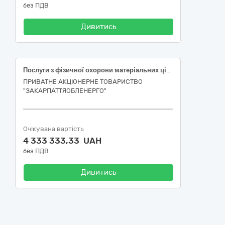
без ПДВ
Дивитись
Послуги з фізичної охорони матеріальних цінностей та об’єктів нерухомості ПрАТ «Закарпаттяобленерго»
ПРИВАТНЕ АКЦІОНЕРНЕ ТОВАРИСТВО
"ЗАКАРПАТТЯОБЛЕНЕРГО"
Очікувана вартість
4 333 333,33 UAH
без ПДВ
Дивитись