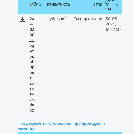
ДАТА
ФАЙЛ
ПРИВАТНІСТЬ
СТАН
ТА
ЧАС
26
публічний
Експортовано:
30-03-
-2
2026,
03
16:47:00
00
_Д
од
ат
ок
4
Пр
ое
кт
до
го
во
ру.
do
cx
Тип документа: Оголошення про проведення
закупівлі