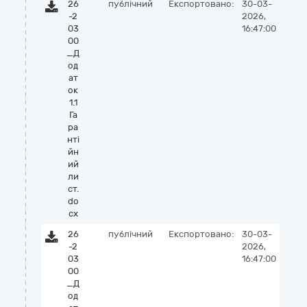
26
публічний
Експортовано:
30-03-
-2
2026,
03
16:47:00
00
_Д
од
ат
ок
1.1
Га
ра
нті
йн
ий
ли
ст.
do
cx
26
публічний
Експортовано:
30-03-
-2
2026,
03
16:47:00
00
_Д
од