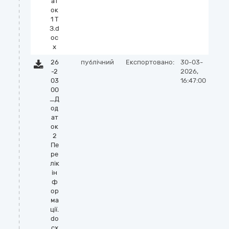
ат
ок
1 Т
З.d
oc
x
26
публічний
Експортовано:
30-03-
-2
2026,
03
16:47:00
00
_Д
од
ат
ок
2
Пе
ре
лік
ін
ф
ор
ма
ції.
do
cx