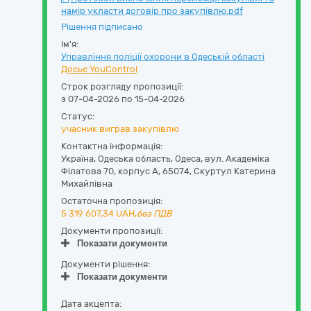
намір укласти договір про закупівлю.pdf
Рішення підписано
Ім'я:
Управління поліції охорони в Одеській області
Досьє YouControl
Строк розгляду пропозиції:
з 07-04-2026 по 15-04-2026
Статус:
учасник виграв закупівлю
Контактна інформація:
Україна
,
Одеська область
,
Одеса,
вул. Академіка
Філатова 70, корпус А
,
65074
,
Скуртул Катерина
Михайлівна
Остаточна пропозиція:
5 319 607,34
UAH,
без ПДВ
Документи пропозиції:
Показати документи
Документи рішення:
Показати документи
Дата акцепта: