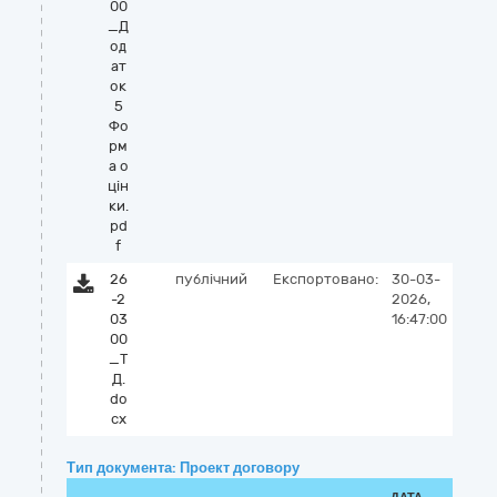
00
_Д
од
ат
ок
5
Фо
рм
а о
цін
ки.
pd
f
26
публічний
Експортовано:
30-03-
-2
2026,
03
16:47:00
00
_Т
Д.
do
cx
Тип документа: Проект договору