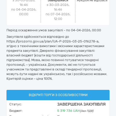
з 30-03-2026,
Завершився
Аукціон не відбувся
16:46
з 30-03-2026,
по 04-04-2026,
16:46
00:00
по 07-04-2026,
12:00
Період оскарження умов закупівлі - по
04-04-2026, 00:00
Закупівля здійснюється відповідно до
https://prozorro.gov.ua/plan/UA-P-2026-03-25-016278-a,
згідно з технічними вимогами і якісними характеристиками
предмета закупівлі. Джерело фінансування закупівлі:
власний бюджет (кошти від господарської діяльності
підприємства). Мова, якою повинні готуватися тендерні
пропозиції, – українська. Документи, які не готуються
учасником та представлені в складі тендерної пропозиції,
можуть бути надані як українською, так і російською мовами.
Критерій оцінки – ціна 100%.
ВІДКРИТІ ТОРГИ З ОСОБЛИВОСТЯМИ
ЗАВЕРШЕНА ЗАКУПІВЛЯ
Статус:
Бюджет:
5 319 736
UAH
(без ПДВ)