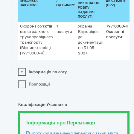
ПРЕДМЕТА
/
ДК 021:2015
ВИКОНАННЯ
ЗАКУПІВЛІ
ОД.ВИМІРУ
(CPV)
РОБІТ/
НАДАННЯ
ПОСЛУГ:
Охорона об'єктів
1
Україна
79710000-4
магістрального
послуга
Відповідно
Охоронні
трубопровідного
до
послуги
транспорту
документації
(Вінницька обл.)
по 31-05-
(79710000-4)
2027
+
Інформація по лоту
-
Пропозиції
Кваліфікація Учасників
Інформація про Переможця
Протокол визначення переможця закупівлі та