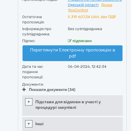
Одеській області
Досьє
YouControl
Остаточна
5 319 607,34
UAH,
без ПДВ
пропозиція:
Інформація про
Без субпідрядника
субпідрядника:
Підпис:
підписано
Переглянути Електронну пропозицію в
pdf
Дата та час
06-04-2026, 12:42:34
подання
пропозиції:
Документи:
Показати документи (34)
+
Підстави для відмови в участі у
процедурі закупівлі
+
Інші