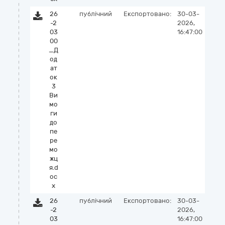
26
публічний
Експортовано:
30-03-
-2
2026,
03
16:47:00
00
_Д
од
ат
ок
3
Ви
мо
ги
до
пе
ре
мо
жц
я.d
oc
x
26
публічний
Експортовано:
30-03-
-2
2026,
03
16:47:00