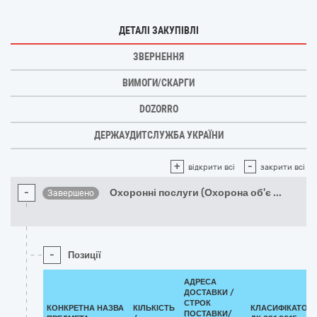
ДЕТАЛІ ЗАКУПІВЛІ
ЗВЕРНЕННЯ
ВИМОГИ/СКАРГИ
DOZORRO
ДЕРЖАУДИТСЛУЖБА УКРАЇНИ
+
-
відкрити всі
закрити всі
-
Охоронні послуги (Охорона об'є
...
Завершено
-
Позиції
АДРЕСА
ДОСТАВКИ /
СТРОК
КОНКРЕТНА НАЗВА
КІЛЬКІСТЬ
КЛАСИФІКАТОР
ПОСТАВКИ/