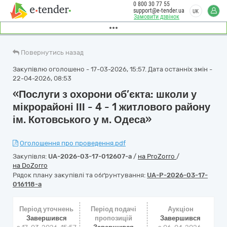
0 800 30 77 55
support@e-tender.ua
UK
Замовити дзвінок
Повернутись назад
Закупівлю оголошено - 17-03-2026, 15:57. Дата останніх змін -
22-04-2026, 08:53
«Послуги з охорони об’єкта: школи у
мікрорайоні ІІІ - 4 - 1 житлового району
ім. Котовського у м. Одеса»
Оголошення про проведення.pdf
Закупівля:
UA-2026-03-17-012607-a
/
на ProZorro
/
на DoZorro
Рядок плану закупівлі та обґрунтування:
UA-P-2026-03-17-
016118-a
Період уточнень
Період подачі
Аукціон
Завершився
пропозицій
Завершився