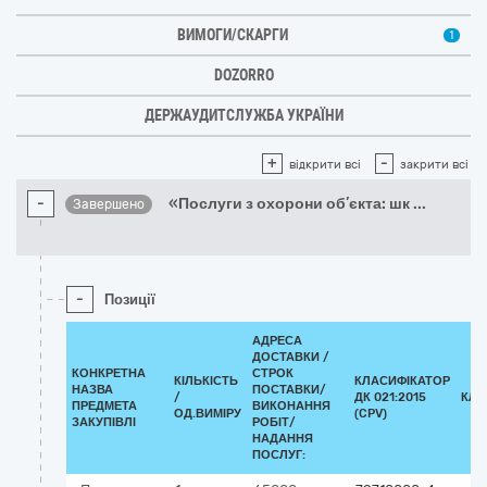
ВИМОГИ/СКАРГИ
1
DOZORRO
ДЕРЖАУДИТСЛУЖБА УКРАЇНИ
+
-
відкрити всі
закрити всі
-
«Послуги з охорони об’єкта: шк
...
Завершено
-
Позиції
АДРЕСА
ДОСТАВКИ /
КОНКРЕТНА
СТРОК
КІЛЬКІСТЬ
КЛАСИФІКАТОР
НАЗВА
ПОСТАВКИ/
/
ДК 021:2015
КЛА
ПРЕДМЕТА
ВИКОНАННЯ
ОД.ВИМІРУ
(CPV)
ЗАКУПІВЛІ
РОБІТ/
НАДАННЯ
ПОСЛУГ: