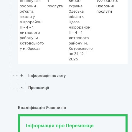
«Послуги з
1
65000
79710000-4
охорони
послуга
Україна
Охоронні
об’єкта:
Одеська
послуги
школи у
область
мікрорайоні
Одеса
ІІІ - 4 - 1
мікрорайон
житлового
ІІІ - 4 - 1
району ім.
житлового
Котовського
району ім.
у м. Одеса»
Котовського
по 31-12-
2026
+
Інформація по лоту
-
Пропозиції
Кваліфікація Учасників
Інформація про Переможця