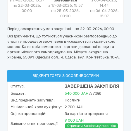
з 17-03-2026, 15:57
Завершився
з
06-04-2026,
по 22-03-2026,
з 17-03-2026, 15:57
14:44
00:00
по 25-03-2026,
по
06-04-2026,
00:00
15:07
Період оскарження умов закупівлі - по
22-03-2026, 00:00
Всі документи, що готуються учасником безпосередньо до
участі у процедурі закупівель викладаються українською
мовою. Категорія замовника - органи державної влади та
органи місцевого самоврядування. Місцезнаходження -
Україна, 65091, Одеська обл., м. Одеса, вул. Комітетська, 10-А.
ВІДКРИТІ ТОРГИ З ОСОБЛИВОСТЯМИ
ЗАВЕРШЕНА ЗАКУПІВЛЯ
Статус:
Бюджет:
540 000
UAH
(з ПДВ)
Вид предмету закупівлі:
Послуги
Мінімальний крок аукціону:
2 700 UAH
Оцінка пропозицій:
За вартістю придбання
9 000 UAH
Забезпечення пропозиції:
Отримати банківську гарантію