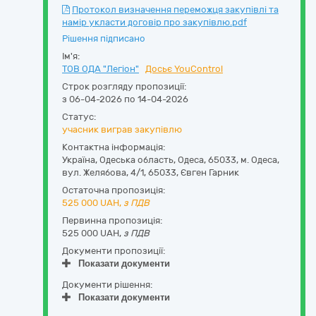
Протокол визначення переможця закупівлі та
намір укласти договір про закупівлю.pdf
Рішення підписано
Ім'я:
ТОВ ОДА "Легіон"
Досьє YouControl
Строк розгляду пропозиції:
з 06-04-2026 по 14-04-2026
Статус:
учасник виграв закупівлю
Контактна інформація:
Україна
,
Одеська область
,
Одеса,
65033, м. Одеса,
вул. Желябова, 4/1
,
65033
,
Євген Гарник
Остаточна пропозиція:
525 000
UAH,
з ПДВ
Первинна пропозиція:
525 000 UAH,
з ПДВ
Документи пропозиції:
Показати документи
Документи рішення:
Показати документи