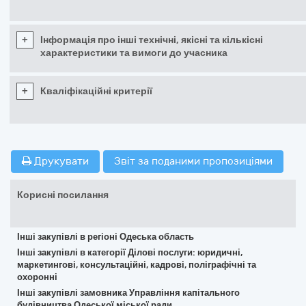
+
Інформація про інші технічні, якісні та кількісні
характеристики та вимоги до учасника
+
Кваліфікаційні критерії
Друкувати
Звіт за поданими пропозиціями
Корисні посилання
Інші закупівлі в регіоні Одеська область
Інші закупівлі в категорії Ділові послуги: юридичні,
маркетингові, консультаційні, кадрові, поліграфічні та
охоронні
Інші закупівлі замовника Управління капітального
будівництва Одеської міської ради