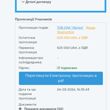
Деталі договору
Пропозиції Учасників
Пропозицію подав:
ТОВ ОДА "Легіон"
Досьє
YouControl
Остаточна
525 000
UAH,
з ПДВ
пропозиція:
Первинна
525 000 UAH,
з ПДВ
пропозиція:
Інформація про
-
субпідрядника:
Підпис:
підписано
Переглянути Електронну пропозицію в
pdf
Дата та час
24-03-2026, 16:35:43
подання
пропозиції:
Документи:
Показати документи (55)