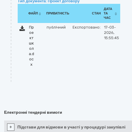
Тип документа: Проект договору
ДАТА
ФАЙЛ
ПРИВАТНІСТЬ
СТАН
ТА
ЧАС
Пр
публічний
Експортовано:
17-03-
ое
2026,
кт
15:55:45
шк
ол
а.d
oc
x
Електронні тендерні вимоги
+
Підстави для відмови в участі у процедурі закупівлі