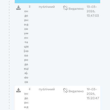
Т
публічний
13-03-
Видалено
ен
2026,
де
13:47:03
рн
а д
ок
ум
ен
та
ція
(но
ва
ре
да
кці
я).
do
cx
Т
публічний
19-03-
Видалено
ен
2026,
де
15:20:47
рн
а д