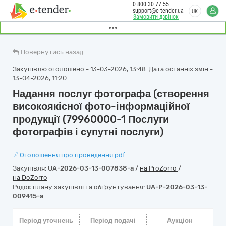
0 800 30 77 55
support@e-tender.ua
UK
Замовити дзвінок
Повернутись назад
Закупівлю оголошено - 13-03-2026, 13:48. Дата останніх змін -
13-04-2026, 11:20
Надання послуг фотографа (створення
високоякісної фото-інформаційної
продукції (79960000-1 Послуги
фотографів і супутні послуги)
Оголошення про проведення.pdf
Закупівля:
UA-2026-03-13-007838-a
/
на ProZorro
/
на DoZorro
Рядок плану закупівлі та обґрунтування:
UA-P-2026-03-13-
009415-a
Період уточнень
Період подачі
Аукціон