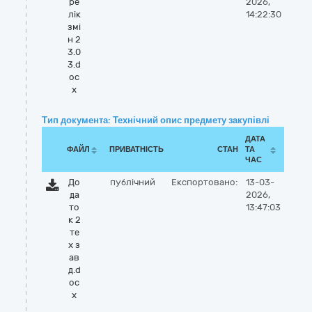
ре
2026,
лік
14:22:30
змі
н 2
3.0
3.d
oc
x
Тип документа: Технічний опис предмету закупівлі
ДАТА
ФАЙЛ
ПРИВАТНІСТЬ
СТАН
ТА
ЧАС
До
публічний
Експортовано:
13-03-
да
2026,
то
13:47:03
к 2
те
х з
ав
д.d
oc
x