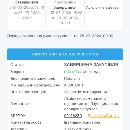
Завершився
пропозицій
з 13-03-2026, 13:48
Завершився
Аукціон не відбувся
по 25-03-2026,
з 13-03-2026, 13:48
00:00
по 28-03-2026,
00:00
Період оскарження умов закупівлі - по
25-03-2026, 00:00
ВІДКРИТІ ТОРГИ З ОСОБЛИВОСТЯМИ
ЗАВЕРШЕНА ЗАКУПІВЛЯ
Статус:
Бюджет:
800 000
UAH
(з ПДВ)
Вид предмету закупівлі:
Послуги
Мінімальний крок аукціону:
4 000 UAH
Оцінка пропозицій:
За вартістю придбання
Львівське комунальне
Замовник:
підприємство "Муніципальна
обрядова служба"
ЄДРПОУ:
02128230
Досьє YouControl
Контактна особа:
Іванишин Христина
Телефон:
380322753415