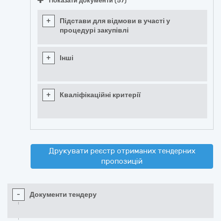
Показати документи (57)
+
Підстави для відмови в участі у
процедурі закупівлі
+
Інші
+
Кваліфікаційні критерії
Друкувати реєстр отриманих тендерних
пропозицій
-
Документи тендеру