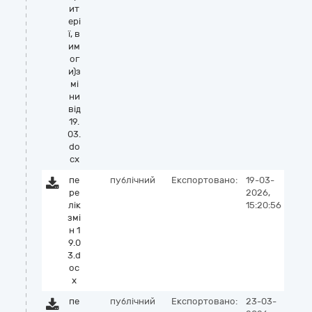
ит
ері
ї, в
им
ог
и)з
мі
ни
від
19.
03.
do
cx
пе
публічний
Експортовано:
19-03-
ре
2026,
лік
15:20:56
змі
н 1
9.0
3.d
oc
x
пе
публічний
Експортовано:
23-03-