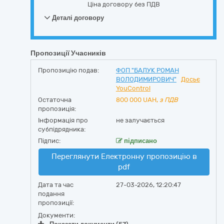
Ціна договору без ПДВ
Деталі договору
Пропозиції Учасників
Пропозицію подав:
ФОП "БАЛУК РОМАН
ВОЛОДИМИРОВИЧ"
Досьє
YouControl
Остаточна
800 000
UAH,
з ПДВ
пропозиція:
Інформація про
не залучається
субпідрядника:
Підпис:
підписано
Переглянути Електронну пропозицію в
pdf
Дата та час
27-03-2026, 12:20:47
подання
пропозиції:
Документи: