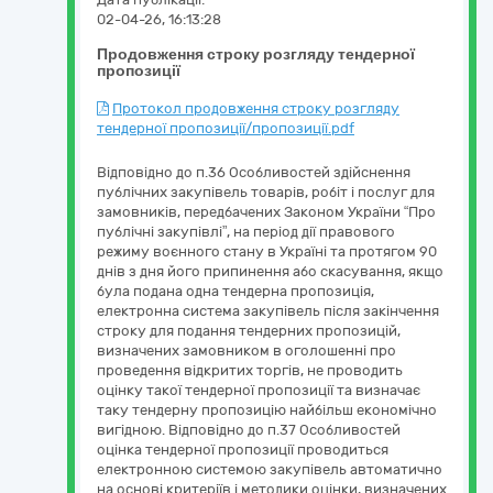
02-04-26, 16:13:28
Продовження строку розгляду тендерної
пропозиції
Протокол продовження строку розгляду
тендерної пропозиції/пропозиції.pdf
Відповідно до п.36 Особливостей здійснення
публічних закупівель товарів, робіт і послуг для
замовників, передбачених Законом України “Про
публічні закупівлі”, на період дії правового
режиму воєнного стану в Україні та протягом 90
днів з дня його припинення або скасування, якщо
була подана одна тендерна пропозиція,
електронна система закупівель після закінчення
строку для подання тендерних пропозицій,
визначених замовником в оголошенні про
проведення відкритих торгів, не проводить
оцінку такої тендерної пропозиції та визначає
таку тендерну пропозицію найбільш економічно
вигідною. Відповідно до п.37 Особливостей
оцінка тендерної пропозиції проводиться
електронною системою закупівель автоматично
на основі критеріїв і методики оцінки, визначених