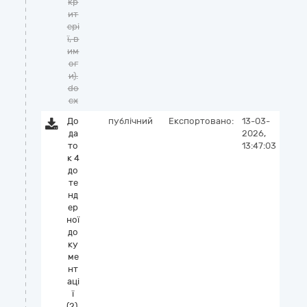
кр
ит
ері
ї, в
им
ог
и).
do
cx
До
публічний
Експортовано:
13-03-
да
2026,
то
13:47:03
к 4
до
те
нд
ер
ної
до
ку
ме
нт
аці
ї
(2).