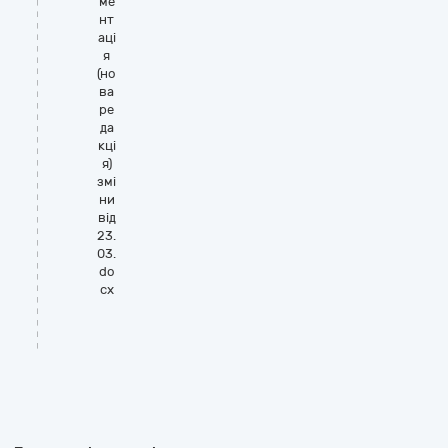
ме
нт
аці
я
(но
ва
ре
да
кці
я)
змі
ни
від
23.
03.
do
cx