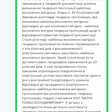
замовником у тендерній документації, шляхом
визначення тендерної пропозиції найбільш
економічно вигідною. Згідно п. 39 Особливостей
Замовник розглядає тендерну пропозицію, яка
визначена найбільш економічно вигідною
відповідно до цих особливостей (далі - найбільш
економічно вигідна тендерна пропозиція), щодо її
відповідності вимогам тендерної документації.
Строк розгляду найбільш економічно вигідної
тендерної пропозиції не повинен перевищувати
п’яти робочих днів з дня визначення її
електронною системою закупівель найбільш
економічно вигідною. Такий строк може бути
аргументовано продовжено замовником до 20
робочих днів. У разі продовження строку
замовник оприлюднює повідомлення в
електронній системі закупівель протягом одного
дня з дня прийняття відповідного рішення.
Відповідно до проведеного електронного
аукціону найбільш економічно вигідною
пропозицією (за ціною) визначено тендерну
пропозицію, подану учасником ФОП "БАЛУК
РОМАН ВОЛОДИМИРОВИЧ". У зв’язку з
необхідністю більш детально розглянути
тендерну пропозицію вищезазначених Учасників