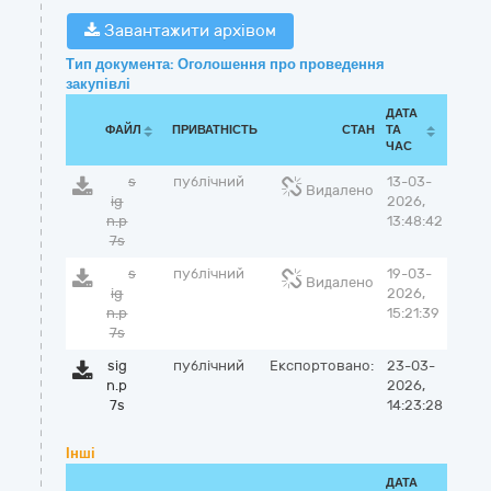
Завантажити архівом
Тип документа: Оголошення про проведення
закупівлі
ДАТА
ФАЙЛ
ПРИВАТНІСТЬ
СТАН
ТА
ЧАС
s
публічний
13-03-
Видалено
ig
2026,
n.p
13:48:42
7s
s
публічний
19-03-
Видалено
ig
2026,
n.p
15:21:39
7s
sig
публічний
Експортовано:
23-03-
n.p
2026,
7s
14:23:28
Інші
ДАТА