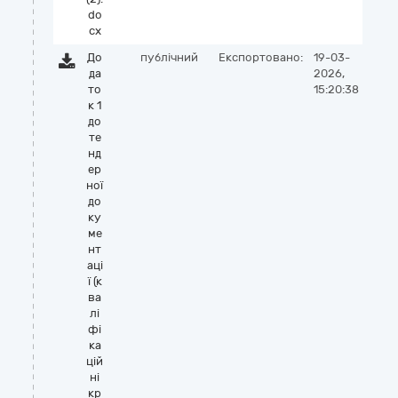
do
cx
До
публічний
Експортовано:
19-03-
да
2026,
то
15:20:38
к 1
до
те
нд
ер
ної
до
ку
ме
нт
аці
ї (к
ва
лі
фі
ка
цій
ні
кр