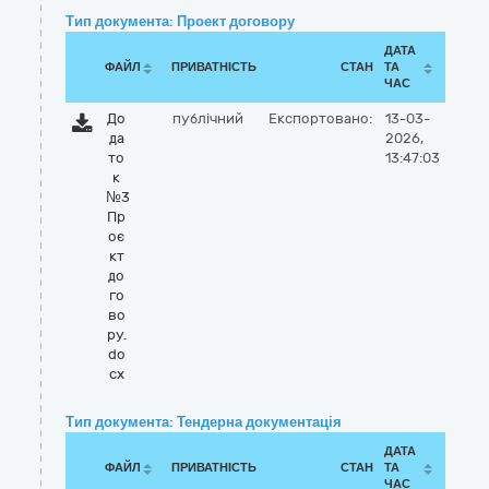
Тип документа: Проект договору
ДАТА
ФАЙЛ
ПРИВАТНІСТЬ
СТАН
ТА
ЧАС
До
публічний
Експортовано:
13-03-
да
2026,
то
13:47:03
к
№3
Пр
оє
кт
до
го
во
ру.
do
cx
Тип документа: Тендерна документація
ДАТА
ФАЙЛ
ПРИВАТНІСТЬ
СТАН
ТА
ЧАС