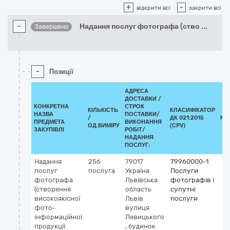
+
-
відкрити всі
закрити всі
-
Надання послуг фотографа (ство
...
Завершено
-
Позиції
АДРЕСА
ДОСТАВКИ /
КОНКРЕТНА
СТРОК
КІЛЬКІСТЬ
КЛАСИФІКАТОР
НАЗВА
ПОСТАВКИ/
/
ДК 021:2015
КЛ
ПРЕДМЕТА
ВИКОНАННЯ
ОД.ВИМІРУ
(CPV)
ЗАКУПІВЛІ
РОБІТ/
НАДАННЯ
ПОСЛУГ:
Надання
256
79017
79960000-1
послуг
послуга
Україна
Послуги
фотографа
Львівська
фотографів і
(створення
область
супутні
високоякісної
Львів
послуги
фото-
вулиця
інформаційної
Левицького
продукції
, будинок