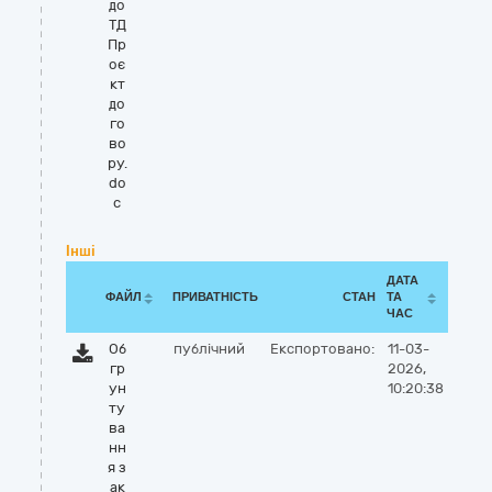
до
ТД
Пр
оє
кт
до
го
во
ру.
do
c
Інші
ДАТА
ФАЙЛ
ПРИВАТНІСТЬ
СТАН
ТА
ЧАС
Об
публічний
Експортовано:
11-03-
гр
2026,
ун
10:20:38
ту
ва
нн
я з
ак