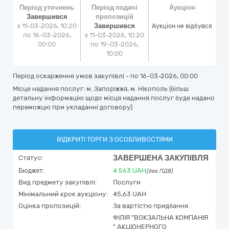
Період уточнень
Період подачі
Аукціон
Завершився
пропозицій
з 11-03-2026, 10:20
Завершився
Аукціон не відбувся
по 16-03-2026,
з 11-03-2026, 10:20
00:00
по 19-03-2026,
10:00
Період оскарження умов закупівлі - по
16-03-2026, 00:00
Місце надання послуг: м. Запоріжжя, м. Нікополь (більш
детальну інформацію щодо місця надання послуг буде надано
переможцю при укладанні договору)
ВІДКРИТІ ТОРГИ З ОСОБЛИВОСТЯМИ
ЗАВЕРШЕНА ЗАКУПІВЛЯ
Статус:
Бюджет:
4 563
UAH
(без ПДВ)
Вид предмету закупівлі:
Послуги
Мінімальний крок аукціону:
45,63 UAH
Оцінка пропозицій:
За вартістю придбання
ФІЛІЯ "ВОКЗАЛЬНА КОМПАНІЯ
" АКЦІОНЕРНОГО