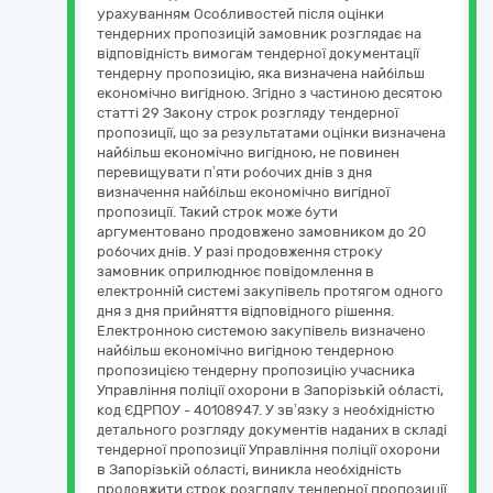
урахуванням Особливостей після оцінки
тендерних пропозицій замовник розглядає на
відповідність вимогам тендерної документації
тендерну пропозицію, яка визначена найбільш
економічно вигідною. Згідно з частиною десятою
статті 29 Закону строк розгляду тендерної
пропозиції, що за результатами оцінки визначена
найбільш економічно вигідною, не повинен
перевищувати п’яти робочих днів з дня
визначення найбільш економічно вигідної
пропозиції. Такий строк може бути
аргументовано продовжено замовником до 20
робочих днів. У разі продовження строку
замовник оприлюднює повідомлення в
електронній системі закупівель протягом одного
дня з дня прийняття відповідного рішення.
Електронною системою закупівель визначено
найбільш економічно вигідною тендерною
пропозицією тендерну пропозицію учасника
Управління поліції охорони в Запорізькій області,
код ЄДРПОУ - 40108947. У зв’язку з необхідністю
детального розгляду документів наданих в складі
тендерної пропозиції Управління поліції охорони
в Запорізькій області, виникла необхідність
продовжити строк розгляду тендерної пропозиції