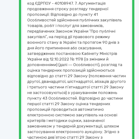
код ЄДРПОУ - 40108947. 7. Аргументація
продовження строку розгляду тендерної
пропозиції: Відповідно до пункту 41
Особливостей здійснення публічних закупівель
товарів, робіт і послуг для замовників,
передбачених Законом України “Про публічні
закупівлі”, на період дії правового режиму
воєнного стану в Україні та протягом 90 днів з
дня його припинення або скасування,
затверджених постановою Кабінету Міністрів
України від 12.10.2022 № 1178 (із змінами й
доповненнями) (далі — Особливості), розгляд та
оцінка тендерних пропозицій здійснюються
відповідно до статті 29 Закону (положення частин
другої, дванадцятої, шістнадцятої, абзаців другого
і третього частини п’ятнадцятої статті 29 Закону
не застосовуються) з урахуванням положень
пункту 43 Особливостей. Відповідно до частини
першої статті 29 Закону оцінка тендерних
пропозицій проводиться автоматично
електронною системою закупівель на основі
критеріїв і методики оцінки, зазначеної
замовником у тендерній документації, шляхом
застосування електронного аукціону. Згідно з
частиною дев’ятою статті 29 Закону з