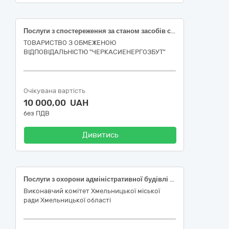
Послуги з спостереження за станом засобів сигналізації, що встановлені на об’єкті та спостереження
ТОВАРИСТВО З ОБМЕЖЕНОЮ
ВІДПОВІДАЛЬНІСТЮ "ЧЕРКАСИЕНЕРГОЗБУТ"
Очікувана вартість
10 000,00 UAH
без ПДВ
Дивитись
Послуги з охорони адміністративної будівлі виконавчого комітету Хмельницької міської ради, код ДК 021:2015-79710000-4 Охоронні послуги
Виконавчий комітет Хмельницької міської
ради Хмельницької області