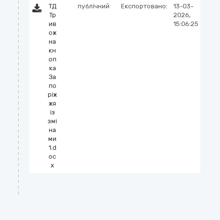
ТД
публічний
Експортовано:
13-03-
Тр
2026,
ив
15:06:25
ож
на
кн
оп
ка
За
по
ріж
жя
із
змі
на
ми
1.d
oc
x