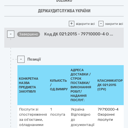
DOZORRO
ДЕРЖАУДИТСЛУЖБА УКРАЇНИ
+
-
відкрити всі
закрити всі
-
Код ДК 021:2015 - 79710000-4 О
...
Завершено
-
Позиції
АДРЕСА
ДОСТАВКИ /
КОНКРЕТНА
СТРОК
КІЛЬКІСТЬ
КЛАСИФІКАТОР
НАЗВА
ПОСТАВКИ/
/
ДК 021:2015
К
ПРЕДМЕТА
ВИКОНАННЯ
ОД.ВИМІРУ
(CPV)
ЗАКУПІВЛІ
РОБІТ/
НАДАННЯ
ПОСЛУГ:
Послуги зі
1
Україна
79710000-4
спостереження
послуга
Відповідно
Охоронні
за об'єктами,
до
послуги
обладнаними
документації