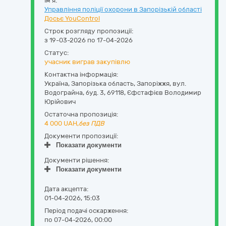
Ім'я:
Управління поліції охорони в Запорізькій області
Досьє YouControl
Строк розгляду пропозиції:
з 19-03-2026 по 17-04-2026
Статус:
учасник виграв закупівлю
Контактна інформація:
Україна
,
Запорізька область
,
Запоріжжя,
вул.
Водограйна, буд. 3
,
69118
,
Єфстафієв Володимир
Юрійович
Остаточна пропозиція:
4 000
UAH,
без ПДВ
Документи пропозиції:
Показати документи
Документи рішення:
Показати документи
Дата акцепта:
01-04-2026, 15:03
Період подачі оскарження:
по 07-04-2026, 00:00