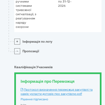
ручними
по 31-12-
системами
2026
тривожної
сигналізації, з
реагуванням
наряду
охорони
+
Інформація по лоту
-
Пропозиції
Кваліфікація Учасників
Інформація про Переможця
Протокол визначення переможця закупівлі та
намір укласти договір про закупівлю.pdf
Рішення підписано