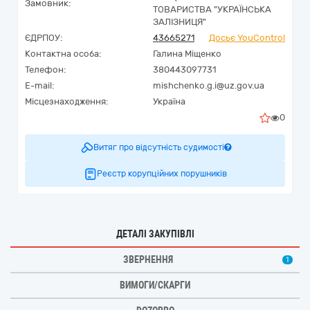
Замовник:
ТОВАРИСТВА "УКРАЇНСЬКА
ЗАЛІЗНИЦЯ"
ЄДРПОУ:
43665271
Досьє YouControl
Контактна особа:
Галина Міщенко
Телефон:
380443097731
E-mail:
mishchenko.g.i@uz.gov.ua
Місцезнаходження:
Україна
0
Витяг про відсутність судимості
Реєстр корупційних порушників
ДЕТАЛІ ЗАКУПІВЛІ
ЗВЕРНЕННЯ
1
ВИМОГИ/СКАРГИ