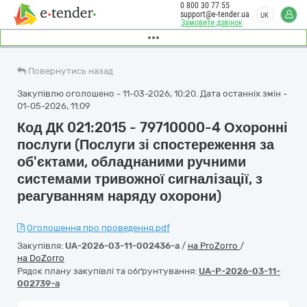
0 800 30 77 55
support@e-tender.ua
UK
Замовити дзвінок
Повернутись назад
Закупівлю оголошено - 11-03-2026, 10:20. Дата останніх змін -
01-05-2026, 11:09
Код ДК 021:2015 - 79710000-4 Охоронні
послуги (Послуги зі спостереження за
об'єктами, обладнаними ручними
системами тривожної сигналізації, з
реагуванням наряду охорони)
Оголошення про проведення.pdf
Закупівля:
UA-2026-03-11-002436-a
/
на ProZorro
/
на DoZorro
Рядок плану закупівлі та обґрунтування:
UA-P-2026-03-11-
002739-a