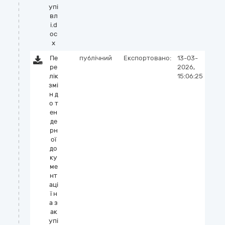
упі
вл
і.d
oc
x
Пе
публічний
Експортовано:
13-03-
ре
2026,
лік
15:06:25
змі
н д
о т
ен
де
рн
ої
до
ку
ме
нт
аці
ї н
а з
ак
упі