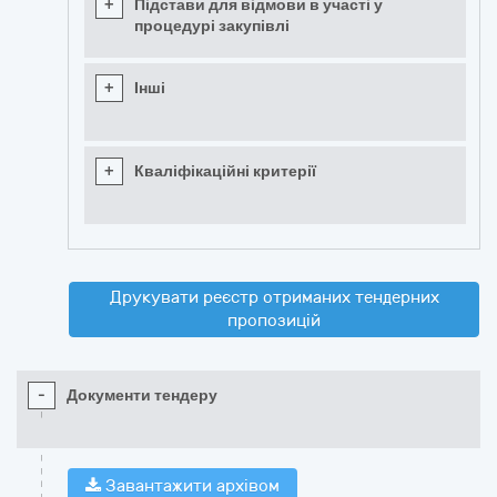
+
Підстави для відмови в участі у
процедурі закупівлі
+
Інші
+
Кваліфікаційні критерії
Друкувати реєстр отриманих тендерних
пропозицій
-
Документи тендеру
Завантажити архівом