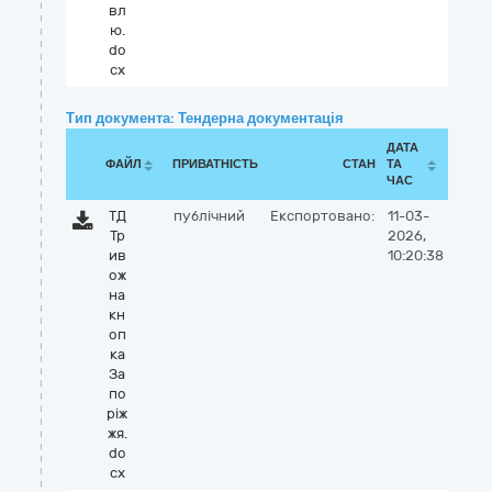
вл
ю.
do
cx
Тип документа: Тендерна документація
ДАТА
ФАЙЛ
ПРИВАТНІСТЬ
СТАН
ТА
ЧАС
ТД
публічний
Експортовано:
11-03-
Тр
2026,
ив
10:20:38
ож
на
кн
оп
ка
За
по
ріж
жя.
do
cx