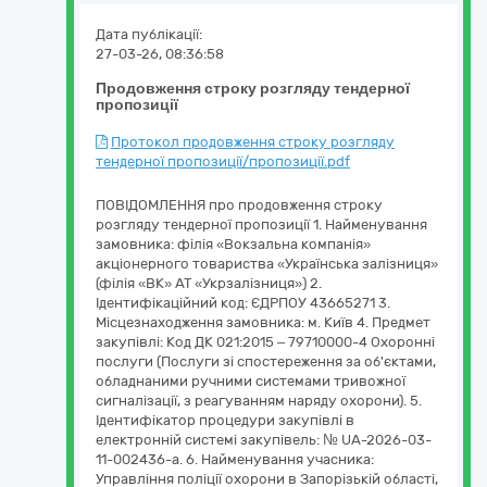
Дата публікації:
27-03-26, 08:36:58
Продовження строку розгляду тендерної
пропозиції
Протокол продовження строку розгляду
тендерної пропозиції/пропозиції.pdf
ПОВІДОМЛЕННЯ про продовження строку
розгляду тендерної пропозиції 1. Найменування
замовника: філія «Вокзальна компанія»
акціонерного товариства «Українська залізниця»
(філія «ВК» АТ «Укрзалізниця») 2.
Ідентифікаційний код: ЄДРПОУ 43665271 3.
Місцезнаходження замовника: м. Київ 4. Предмет
закупівлі: Код ДК 021:2015 – 79710000-4 Охоронні
послуги (Послуги зі спостереження за об'єктами,
обладнаними ручними системами тривожної
сигналізації, з реагуванням наряду охорони). 5.
Ідентифікатор процедури закупівлі в
електронній системі закупівель: № UA-2026-03-
11-002436-a. 6. Найменування учасника:
Управління поліції охорони в Запорізькій області,