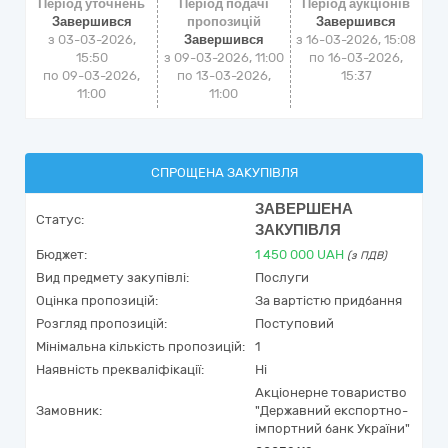
Період уточнень
Період подачі
Період аукціонів
Завершився
пропозицій
Завершився
з 03-03-2026,
Завершився
з
16-03-2026, 15:08
15:50
з 09-03-2026, 11:00
по
16-03-2026,
по 09-03-2026,
по 13-03-2026,
15:37
11:00
11:00
СПРОЩЕНА ЗАКУПІВЛЯ
ЗАВЕРШЕНА
Статус:
ЗАКУПІВЛЯ
Бюджет:
1 450 000
UAH
(з ПДВ)
Вид предмету закупівлі:
Послуги
Оцінка пропозицій:
За вартістю придбання
Розгляд пропозицій:
Поступовий
Мінімальна кількість пропозицій:
1
Наявність прекваліфікації:
Ні
Акціонерне товариство
Замовник:
"Державний експортно-
імпортний банк України"