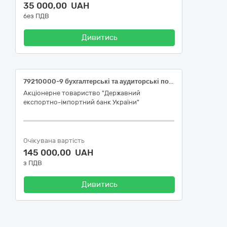
35 000,00 UAH
без ПДВ
Дивитись
79210000-9 бухгалтерські та аудиторські послуги (інформаційно-консультаційні послуги з проведення зовнішнього оцінювання кібербезпеки компонентів інформаційної інфраструктури Замовника, пов’язаних із забезпеченням функціонування міжнародної міжбанківської системи SWIFT)
Акціонерне товариство "Державний
експортно-імпортний банк України"
Очікувана вартість
145 000,00 UAH
з ПДВ
Дивитись