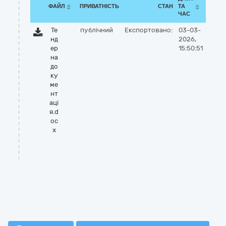
ФАЙЛ
ПРИВАТНІСТЬ
СТАН
ТА
ЧАС
Те
публічний
Експортовано:
03-03-
нд
2026,
ер
15:50:51
на
до
ку
ме
нт
аці
я.d
oc
x