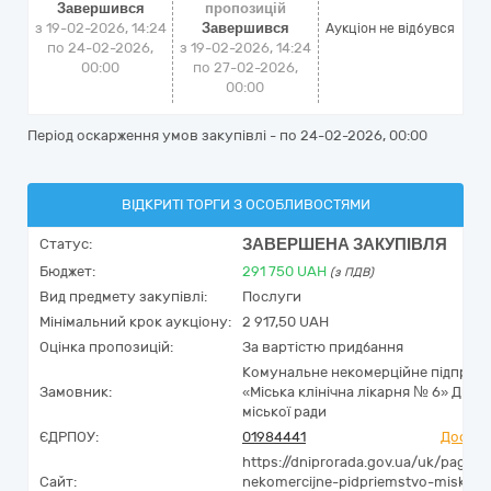
Завершився
пропозицій
з 19-02-2026, 14:24
Завершився
Аукціон не відбувся
по 24-02-2026,
з 19-02-2026, 14:24
00:00
по 27-02-2026,
00:00
Період оскарження умов закупівлі - по
24-02-2026, 00:00
ВІДКРИТІ ТОРГИ З ОСОБЛИВОСТЯМИ
ЗАВЕРШЕНА ЗАКУПІВЛЯ
Статус:
Бюджет:
291 750
UAH
(з ПДВ)
Вид предмету закупівлі:
Послуги
Мінімальний крок аукціону:
2 917,50 UAH
Оцінка пропозицій:
За вартістю придбання
Комунальне некомерційне підприє
Замовник:
«Міська клінічна лікарня № 6» Дніп
міської ради
ЄДРПОУ:
01984441
Досьє 
https://dniprorada.gov.ua/uk/page/
Сайт:
nekomercijne-pidpriemstvo-miska-kl