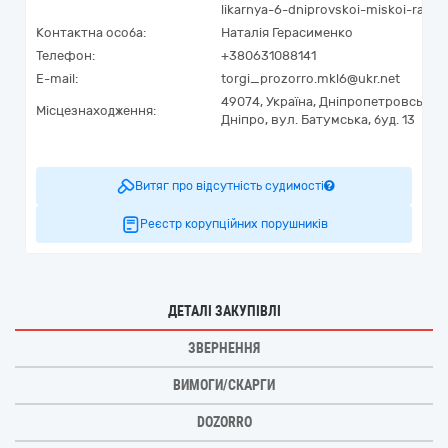
likarnya-6-dniprovskoi-miskoi-radi
Контактна особа:
Наталія Герасименко
Телефон:
+380631088141
E-mail:
torgi_prozorro.mkl6@ukr.net
49074,
Україна
,
Дніпропетровська о
Місцезнаходження:
Дніпро,
вул. Батумська, буд. 13
Витяг про відсутність судимості
Реєстр корупційних порушників
ДЕТАЛІ ЗАКУПІВЛІ
ЗВЕРНЕННЯ
ВИМОГИ/СКАРГИ
DOZORRO