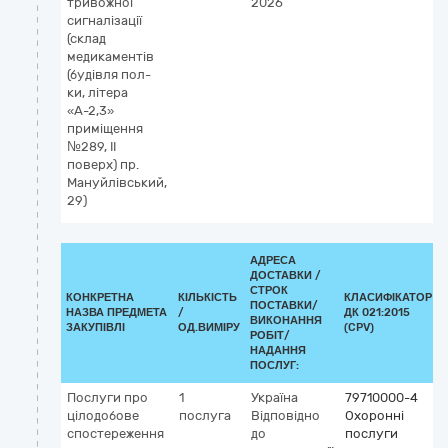
тривожної
2026
сигналізації
(склад
медикаментів
(будівля пол-
ки, літера
«А-2,3»
приміщення
№289, II
поверх) пр.
Мануйлівський,
29)
АДРЕСА
ДОСТАВКИ /
СТРОК
КОНКРЕТНА
КІЛЬКІСТЬ
КЛАСИФІКАТОР
ПОСТАВКИ/
НАЗВА ПРЕДМЕТА
/
ДК 021:2015
ВИКОНАННЯ
ЗАКУПІВЛІ
ОД.ВИМІРУ
(CPV)
РОБІТ/
НАДАННЯ
ПОСЛУГ:
Послуги про
1
Україна
79710000-4
цілодобове
послуга
Відповідно
Охоронні
спостереження
до
послуги