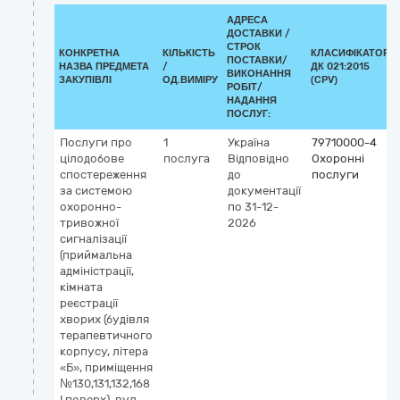
АДРЕСА
ДОСТАВКИ /
СТРОК
КОНКРЕТНА
КІЛЬКІСТЬ
КЛАСИФІКАТОР
ПОСТАВКИ/
НАЗВА ПРЕДМЕТА
/
ДК 021:2015
ВИКОНАННЯ
ЗАКУПІВЛІ
ОД.ВИМІРУ
(CPV)
РОБІТ/
НАДАННЯ
ПОСЛУГ:
Послуги про
1
Україна
79710000-4
цілодобове
послуга
Відповідно
Охоронні
спостереження
до
послуги
за системою
документації
охоронно-
по 31-12-
тривожної
2026
сигналізації
(приймальна
адміністрації,
кімната
реєстрації
хворих (будівля
терапевтичного
корпусу, літера
«Б», приміщення
№130,131,132,168
І поверх), вул.