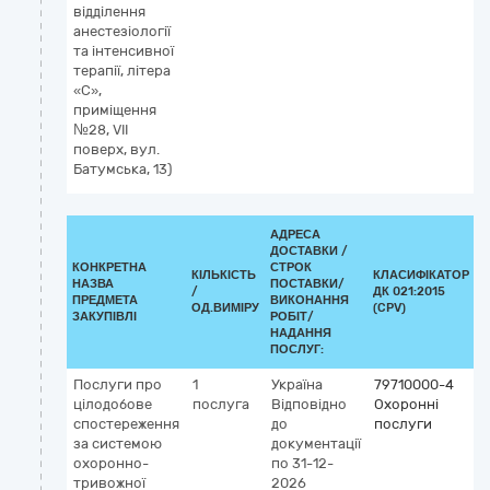
відділення
анестезіології
та інтенсивної
терапії, літера
«С»,
приміщення
№28, VII
поверх, вул.
Батумська, 13)
АДРЕСА
ДОСТАВКИ /
КОНКРЕТНА
СТРОК
КІЛЬКІСТЬ
КЛАСИФІКАТОР
НАЗВА
ПОСТАВКИ/
/
ДК 021:2015
К
ПРЕДМЕТА
ВИКОНАННЯ
ОД.ВИМІРУ
(CPV)
ЗАКУПІВЛІ
РОБІТ/
НАДАННЯ
ПОСЛУГ:
Послуги про
1
Україна
79710000-4
цілодобове
послуга
Відповідно
Охоронні
спостереження
до
послуги
за системою
документації
охоронно-
по 31-12-
тривожної
2026