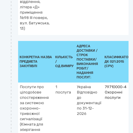
відділення,
літера «Д»
приміщення
№98 ІІІ поверх,
вул. Батумська,
13)
АДРЕСА
ДОСТАВКИ /
СТРОК
КОНКРЕТНА НАЗВА
КІЛЬКІСТЬ
КЛАСИФІКАТОР
ПОСТАВКИ/
ПРЕДМЕТА
/
ДК 021:2015
ВИКОНАННЯ
ЗАКУПІВЛІ
ОД.ВИМІРУ
(CPV)
РОБІТ/
НАДАННЯ
ПОСЛУГ:
Послуги про
1
Україна
79710000-4
цілодобове
послуга
Відповідно
Охоронні
спостереження
до
послуги
за системою
документації
охоронно-
по 31-12-
тривожної
2026
сигналізації
(Кімната для
зберігання