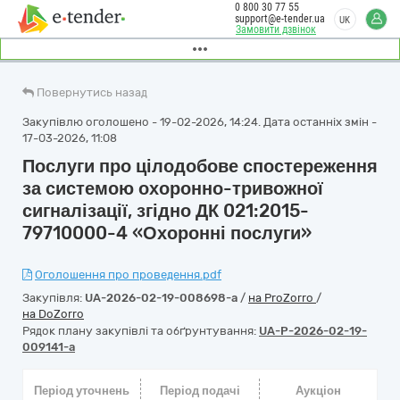
0 800 30 77 55
support@e-tender.ua
UK
Замовити дзвінок
Повернутись назад
Закупівлю оголошено - 19-02-2026, 14:24. Дата останніх змін -
17-03-2026, 11:08
Послуги про цілодобове спостереження
за системою охоронно-тривожної
сигналізації, згідно ДК 021:2015-
79710000-4 «Охоронні послуги»
Оголошення про проведення.pdf
Закупівля:
UA-2026-02-19-008698-a
/
на ProZorro
/
на DoZorro
Рядок плану закупівлі та обґрунтування:
UA-P-2026-02-19-
009141-a
Період уточнень
Період подачі
Аукціон