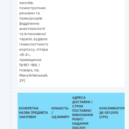
засобів,
психотропних
речовин та
прекурсорів
(відділення
анестезіології
та інтенсивної
терапії, будівля
гінекологічного
корпусу, літера
«В-2»,
приміщення
№187-188, І
поверх, пр.
Мануйлівський,
29)
АДРЕСА
ДОСТАВКИ /
СТРОК
КОНКРЕТНА
КІЛЬКІСТЬ
КЛАСИФІКАТОР
ПОСТАВКИ/
НАЗВА ПРЕДМЕТА
/
ДК 021:2015
ВИКОНАННЯ
ЗАКУПІВЛІ
ОД.ВИМІРУ
(CPV)
РОБІТ/
НАДАННЯ
ПОСЛУГ: