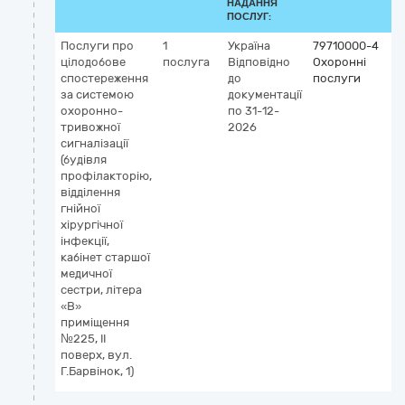
НАДАННЯ
ПОСЛУГ:
Послуги про
1
Україна
79710000-4
цілодобове
послуга
Відповідно
Охоронні
спостереження
до
послуги
за системою
документації
охоронно-
по 31-12-
тривожної
2026
сигналізації
(будівля
профілакторію,
відділення
гнійної
хірургічної
інфекції,
кабінет старшої
медичної
сестри, літера
«В»
приміщення
№225, ІІ
поверх, вул.
Г.Барвінок, 1)