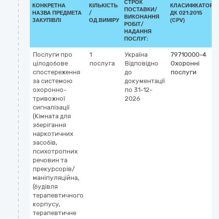
СТРОК
КОНКРЕТНА
КІЛЬКІСТЬ
КЛАСИФІКАТОР
ПОСТАВКИ/
НАЗВА ПРЕДМЕТА
/
ДК 021:2015
ВИКОНАННЯ
ЗАКУПІВЛІ
ОД.ВИМІРУ
(CPV)
РОБІТ/
НАДАННЯ
ПОСЛУГ:
Послуги про
1
Україна
79710000-4
цілодобове
послуга
Відповідно
Охоронні
спостереження
до
послуги
за системою
документації
охоронно-
по 31-12-
тривожної
2026
сигналізації
(Кімната для
зберігання
наркотичних
засобів,
психотропних
речовин та
прекурсорів/
маніпуляційна,
(будівля
терапевтичного
корпусу,
терапевтичне