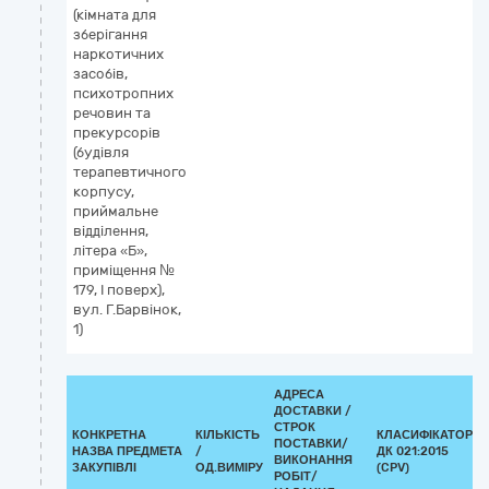
(кімната для
зберігання
наркотичних
засобів,
психотропних
речовин та
прекурсорів
(будівля
терапевтичного
корпусу,
приймальне
відділення,
літера «Б»,
приміщення №
179, І поверх),
вул. Г.Барвінок,
1)
АДРЕСА
ДОСТАВКИ /
СТРОК
КОНКРЕТНА
КІЛЬКІСТЬ
КЛАСИФІКАТОР
ПОСТАВКИ/
НАЗВА ПРЕДМЕТА
/
ДК 021:2015
ВИКОНАННЯ
ЗАКУПІВЛІ
ОД.ВИМІРУ
(CPV)
РОБІТ/