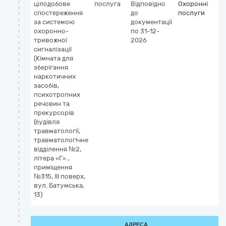
цілодобове
послуга
Відповідно
Охоронні
спостереження
до
послуги
за системою
документації
охоронно-
по 31-12-
тривожної
2026
сигналізації
(Кімната для
зберігання
наркотичних
засобів,
психотропних
речовин та
прекурсорів
(будівля
травматології,
травматологічне
відділення №2,
літера «Г» ,
приміщення
№315, ІІІ поверх,
вул. Батумська,
13)
АДРЕСА