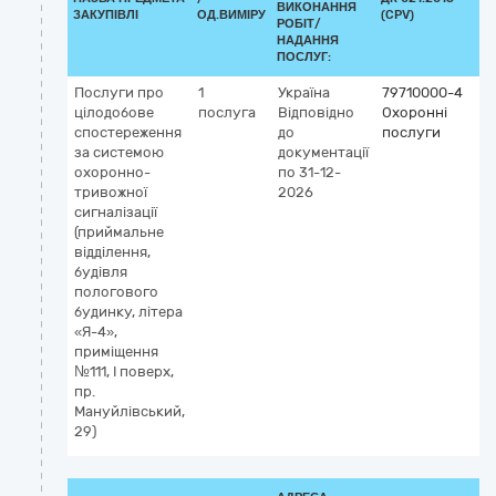
ВИКОНАННЯ
ЗАКУПІВЛІ
ОД.ВИМІРУ
(CPV)
РОБІТ/
НАДАННЯ
ПОСЛУГ:
Послуги про
1
Україна
79710000-4
цілодобове
послуга
Відповідно
Охоронні
спостереження
до
послуги
за системою
документації
охоронно-
по 31-12-
тривожної
2026
сигналізації
(приймальне
відділення,
будівля
пологового
будинку, літера
«Я-4»,
приміщення
№111, І поверх,
пр.
Мануйлівський,
29)