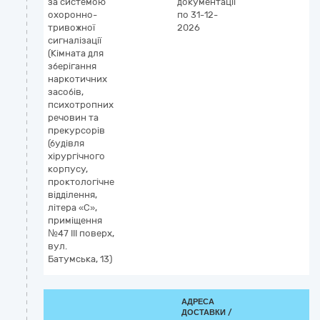
за системою
документації
охоронно-
по 31-12-
тривожної
2026
сигналізації
(Кімната для
зберігання
наркотичних
засобів,
психотропних
речовин та
прекурсорів
(будівля
хірургічного
корпусу,
проктологічне
відділення,
літера «С»,
приміщення
№47 IІІ поверх,
вул.
Батумська, 13)
АДРЕСА
ДОСТАВКИ /