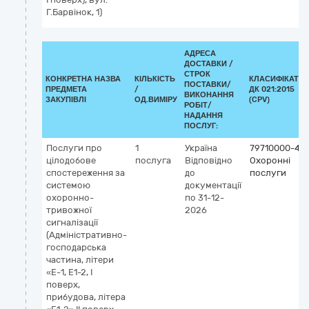
Г.Барвінок, 1)
АДРЕСА
ДОСТАВКИ /
СТРОК
КОНКРЕТНА НАЗВА
КІЛЬКІСТЬ
КЛАСИФІКАТО
ПОСТАВКИ/
ПРЕДМЕТА
/
ДК 021:2015
ВИКОНАННЯ
ЗАКУПІВЛІ
ОД.ВИМІРУ
(CPV)
РОБІТ/
НАДАННЯ
ПОСЛУГ:
Послуги про
1
Україна
79710000-4
цілодобове
послуга
Відповідно
Охоронні
спостереження за
до
послуги
системою
документації
охоронно-
по 31-12-
тривожної
2026
сигналізації
(Адміністративно-
господарська
частина, літери
«Е-1, Е1-2, І
поверх,
прибудова, літера