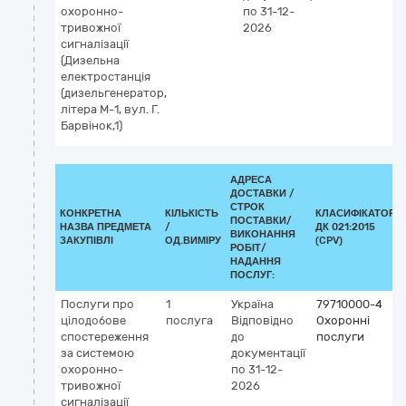
охоронно-
по 31-12-
тривожної
2026
сигналізації
(Дизельна
електростанція
(дизельгенератор,
літера М-1, вул. Г.
Барвінок,1)
АДРЕСА
ДОСТАВКИ /
СТРОК
КОНКРЕТНА
КІЛЬКІСТЬ
КЛАСИФІКАТОР
ПОСТАВКИ/
НАЗВА ПРЕДМЕТА
/
ДК 021:2015
ВИКОНАННЯ
ЗАКУПІВЛІ
ОД.ВИМІРУ
(CPV)
РОБІТ/
НАДАННЯ
ПОСЛУГ:
Послуги про
1
Україна
79710000-4
цілодобове
послуга
Відповідно
Охоронні
спостереження
до
послуги
за системою
документації
охоронно-
по 31-12-
тривожної
2026
сигналізації