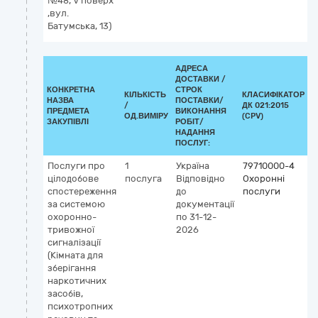
№48, V поверх
,вул.
Батумська, 13)
АДРЕСА
ДОСТАВКИ /
КОНКРЕТНА
СТРОК
КІЛЬКІСТЬ
КЛАСИФІКАТОР
НАЗВА
ПОСТАВКИ/
/
ДК 021:2015
К
ПРЕДМЕТА
ВИКОНАННЯ
ОД.ВИМІРУ
(CPV)
ЗАКУПІВЛІ
РОБІТ/
НАДАННЯ
ПОСЛУГ:
Послуги про
1
Україна
79710000-4
цілодобове
послуга
Відповідно
Охоронні
спостереження
до
послуги
за системою
документації
охоронно-
по 31-12-
тривожної
2026
сигналізації
(Кімната для
зберігання
наркотичних
засобів,
психотропних