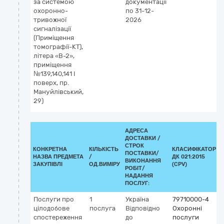
за системою
документації
охоронно-
по 31-12-
тривожної
2026
сигналізації
(Приміщення
томографії-КТ),
літера «В-2»,
приміщення
№139,140,141 І
поверх, пр.
Мануйлівський,
29)
АДРЕСА
ДОСТАВКИ /
СТРОК
КОНКРЕТНА
КІЛЬКІСТЬ
КЛАСИФІКАТОР
ПОСТАВКИ/
НАЗВА ПРЕДМЕТА
/
ДК 021:2015
ВИКОНАННЯ
ЗАКУПІВЛІ
ОД.ВИМІРУ
(CPV)
РОБІТ/
НАДАННЯ
ПОСЛУГ:
Послуги про
1
Україна
79710000-4
цілодобове
послуга
Відповідно
Охоронні
спостереження
до
послуги