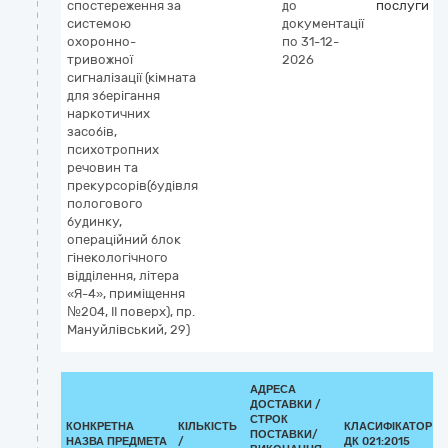
спостереження за
до
послуги
системою
документації
охоронно-
по 31-12-
тривожної
2026
сигналізації (кімната
для зберігання
наркотичних
засобів,
психотропних
речовин та
прекурсорів(будівля
пологового
будинку,
операційний блок
гінекологічного
відділення, літера
«Я-4», приміщення
№204, ІІ поверх), пр.
Мануйлівський, 29)
АДРЕСА
ДОСТАВКИ /
СТРОК
КОНКРЕТНА
КІЛЬКІСТЬ
КЛАСИФІКАТОР
ПОСТАВКИ/
НАЗВА ПРЕДМЕТА
/
ДК 021:2015