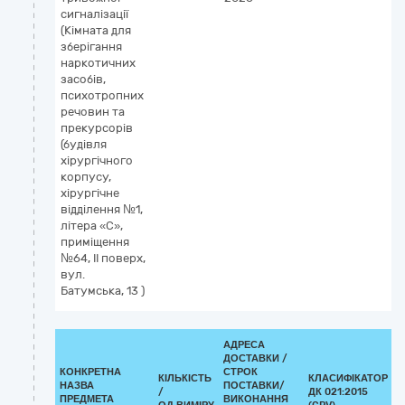
сигналізації
(Кімната для
зберігання
наркотичних
засобів,
психотропних
речовин та
прекурсорів
(будівля
хірургічного
корпусу,
хірургічне
відділення №1,
літера «С»,
приміщення
№64, ІІ поверх,
вул.
Батумська, 13 )
АДРЕСА
ДОСТАВКИ /
КОНКРЕТНА
СТРОК
КІЛЬКІСТЬ
КЛАСИФІКАТОР
НАЗВА
ПОСТАВКИ/
/
ДК 021:2015
К
ПРЕДМЕТА
ВИКОНАННЯ