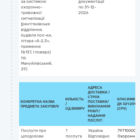
за системою
документації
охоронно-
по 31-12-
тривожної
2026
сигналізації
(рентгенівське
відділення,
будівля пол-ки,
літера «А-2,3»,
примення
№137, І поверх)
пр.
Мануйлівський,
29)
АДРЕСА
ДОСТАВКИ /
СТРОК
КІЛЬКІСТЬ
КЛАСИФІКА
КОНКРЕТНА НАЗВА
ПОСТАВКИ/
/
ДК 021:2015
ПРЕДМЕТА ЗАКУПІВЛІ
ВИКОНАННЯ
ОД.ВИМІРУ
(CPV)
РОБІТ/
НАДАННЯ
ПОСЛУГ:
Послуги про
1
Україна
79710000-
цілодобове
послуга
Відповідно
Охоронні