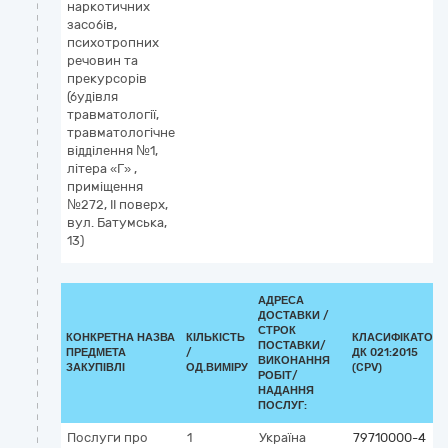
наркотичних
засобів,
психотропних
речовин та
прекурсорів
(будівля
травматології,
травматологічне
відділення №1,
літера «Г» ,
приміщення
№272, ІІ поверх,
вул. Батумська,
13)
АДРЕСА
ДОСТАВКИ /
СТРОК
КОНКРЕТНА НАЗВА
КІЛЬКІСТЬ
КЛАСИФІКАТОР
ПОСТАВКИ/
ПРЕДМЕТА
/
ДК 021:2015
ВИКОНАННЯ
ЗАКУПІВЛІ
ОД.ВИМІРУ
(CPV)
РОБІТ/
НАДАННЯ
ПОСЛУГ:
Послуги про
1
Україна
79710000-4