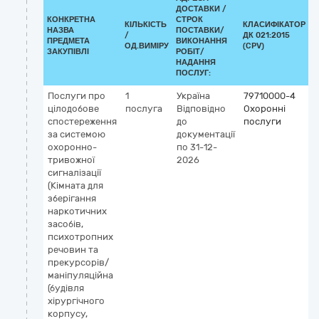
ДОСТАВКИ /
КОНКРЕТНА
СТРОК
КІЛЬКІСТЬ
КЛАСИФІКАТОР
НАЗВА
ПОСТАВКИ/
/
ДК 021:2015
К
ПРЕДМЕТА
ВИКОНАННЯ
ОД.ВИМІРУ
(CPV)
ЗАКУПІВЛІ
РОБІТ/
НАДАННЯ
ПОСЛУГ:
Послуги про
1
Україна
79710000-4
цілодобове
послуга
Відповідно
Охоронні
спостереження
до
послуги
за системою
документації
охоронно-
по 31-12-
тривожної
2026
сигналізації
(Кімната для
зберігання
наркотичних
засобів,
психотропних
речовин та
прекурсорів/
маніпуляційна
(будівля
хірургічного
корпусу,