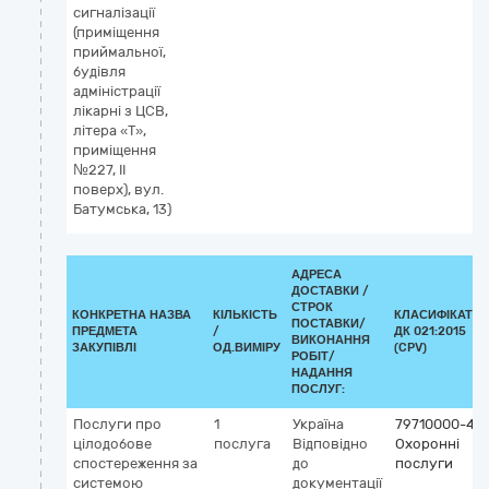
сигналізації
(приміщення
приймальної,
будівля
адміністрації
лікарні з ЦСВ,
літера «Т»,
приміщення
№227, ІІ
поверх), вул.
Батумська, 13)
АДРЕСА
ДОСТАВКИ /
СТРОК
КОНКРЕТНА НАЗВА
КІЛЬКІСТЬ
КЛАСИФІКАТО
ПОСТАВКИ/
ПРЕДМЕТА
/
ДК 021:2015
ВИКОНАННЯ
ЗАКУПІВЛІ
ОД.ВИМІРУ
(CPV)
РОБІТ/
НАДАННЯ
ПОСЛУГ:
Послуги про
1
Україна
79710000-4
цілодобове
послуга
Відповідно
Охоронні
спостереження за
до
послуги
системою
документації