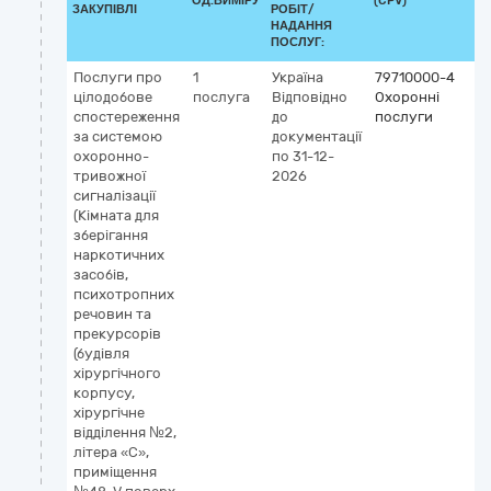
ОД.ВИМІРУ
(CPV)
ЗАКУПІВЛІ
РОБІТ/
НАДАННЯ
ПОСЛУГ:
Послуги про
1
Україна
79710000-4
цілодобове
послуга
Відповідно
Охоронні
спостереження
до
послуги
за системою
документації
охоронно-
по 31-12-
тривожної
2026
сигналізації
(Кімната для
зберігання
наркотичних
засобів,
психотропних
речовин та
прекурсорів
(будівля
хірургічного
корпусу,
хірургічне
відділення №2,
літера «С»,
приміщення