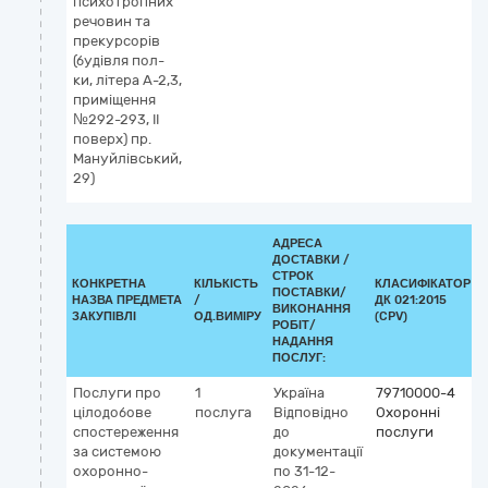
психотропних
речовин та
прекурсорів
(будівля пол-
ки, літера А-2,3,
приміщення
№292-293, II
поверх) пр.
Мануйлівський,
29)
АДРЕСА
ДОСТАВКИ /
СТРОК
КОНКРЕТНА
КІЛЬКІСТЬ
КЛАСИФІКАТОР
ПОСТАВКИ/
НАЗВА ПРЕДМЕТА
/
ДК 021:2015
ВИКОНАННЯ
ЗАКУПІВЛІ
ОД.ВИМІРУ
(CPV)
РОБІТ/
НАДАННЯ
ПОСЛУГ:
Послуги про
1
Україна
79710000-4
цілодобове
послуга
Відповідно
Охоронні
спостереження
до
послуги
за системою
документації
охоронно-
по 31-12-