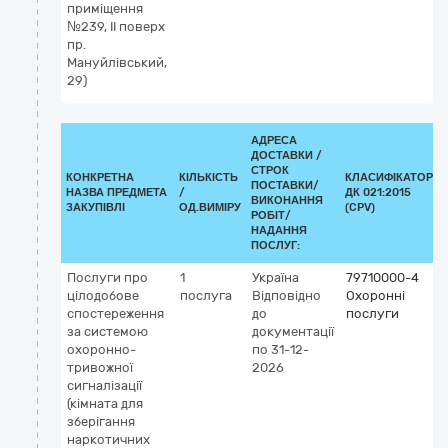
приміщення
№239, ІІ поверх
пр.
Мануйлівський,
29)
АДРЕСА
ДОСТАВКИ /
СТРОК
КОНКРЕТНА
КІЛЬКІСТЬ
КЛАСИФІКАТОР
ПОСТАВКИ/
НАЗВА ПРЕДМЕТА
/
ДК 021:2015
ВИКОНАННЯ
ЗАКУПІВЛІ
ОД.ВИМІРУ
(CPV)
РОБІТ/
НАДАННЯ
ПОСЛУГ:
Послуги про
1
Україна
79710000-4
цілодобове
послуга
Відповідно
Охоронні
спостереження
до
послуги
за системою
документації
охоронно-
по 31-12-
тривожної
2026
сигналізації
(кімната для
зберігання
наркотичних