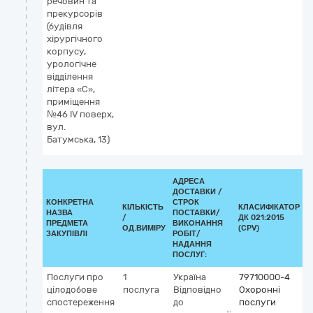
речовин та
прекурсорів
(будівля
хірургічного
корпусу,
урологічне
відділення
літера «С»,
приміщення
№46 IV поверх,
вул.
Батумська, 13)
АДРЕСА
ДОСТАВКИ /
КОНКРЕТНА
СТРОК
КІЛЬКІСТЬ
КЛАСИФІКАТОР
НАЗВА
ПОСТАВКИ/
/
ДК 021:2015
К
ПРЕДМЕТА
ВИКОНАННЯ
ОД.ВИМІРУ
(CPV)
ЗАКУПІВЛІ
РОБІТ/
НАДАННЯ
ПОСЛУГ:
Послуги про
1
Україна
79710000-4
цілодобове
послуга
Відповідно
Охоронні
спостереження
до
послуги