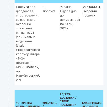
Послуги про
1
Україна
79710000-4
цілодобове
послуга
Відповідно
Охоронні
спостереження
до
послуги
за системою
документації
охоронно-
по 31-12-
тривожної
2026
сигналізації
(приймальне
відділення
(будівля
гінекологічного
корпусу, літера
«В-2»,
приміщення
№156, І поверх)
пр.
Мануйлівський,
29)
АДРЕСА
ДОСТАВКИ /
СТРОК
КОНКРЕТНА
КІЛЬКІСТЬ
КЛАСИФІКАТОР
ПОСТАВКИ/
НАЗВА ПРЕДМЕТА
/
ДК 021:2015