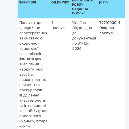
ВИКОНАННЯ
ЗАКУПІВЛІ
ОД.ВИМІРУ
(CPV)
РОБІТ/
НАДАННЯ
ПОСЛУГ:
Послуги про
1
Україна
79710000-4
цілодобове
послуга
Відповідно
Охоронні
спостереження
до
послуги
за системою
документації
охоронно-
по 31-12-
тривожної
2026
сигналізації
(кімната для
зберігання
наркотичних
засобів,
психотропних
речовин та
прекурсорів
(відділення
анастезіології
та інтенсивної
терапії, будівля
пологового
будинку, літера
«Я-4»,