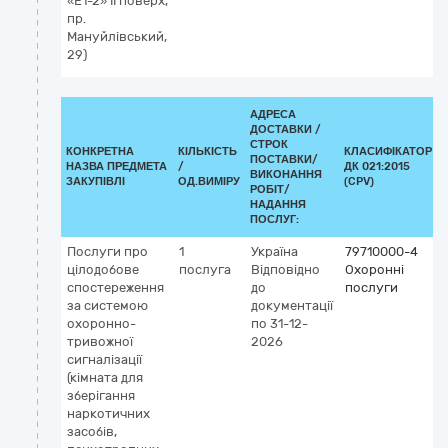
«Е1-2» ІІ поверх,
пр.
Мануйлівський,
29)
АДРЕСА
ДОСТАВКИ /
СТРОК
КОНКРЕТНА
КІЛЬКІСТЬ
КЛАСИФІКАТОР
ПОСТАВКИ/
НАЗВА ПРЕДМЕТА
/
ДК 021:2015
ВИКОНАННЯ
ЗАКУПІВЛІ
ОД.ВИМІРУ
(CPV)
РОБІТ/
НАДАННЯ
ПОСЛУГ:
Послуги про
1
Україна
79710000-4
цілодобове
послуга
Відповідно
Охоронні
спостереження
до
послуги
за системою
документації
охоронно-
по 31-12-
тривожної
2026
сигналізації
(кімната для
зберігання
наркотичних
засобів,