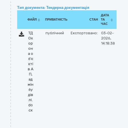
Тип документа: Тендерна документація
ДАТА
ФАЙЛ
ПРИВАТНІСТЬ
СТАН
ТА
ЧАС
ТД
публічний
Експортовано:
03-02-
Ох
2026,
ор
14:18:38
он
а о
б'є
кті
в А
П,
ад
мін
бу
дів
лі.
do
cx