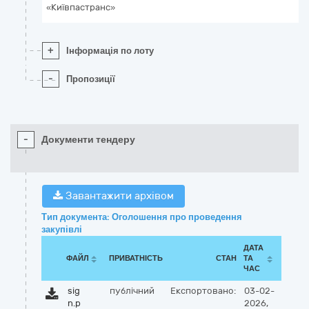
«Київпастранс»
+
Інформація по лоту
-
Пропозиції
-
Документи тендеру
Завантажити архівом
Тип документа: Оголошення про проведення
закупівлі
ДАТА
ФАЙЛ
ПРИВАТНІСТЬ
СТАН
ТА
ЧАС
sig
публічний
Експортовано:
03-02-
n.p
2026,