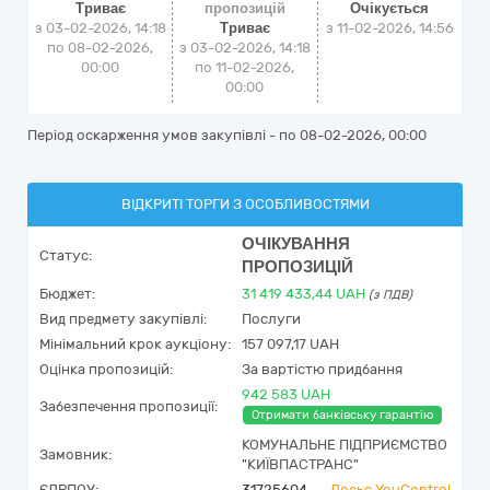
Триває
пропозицій
Очікується
з 03-02-2026, 14:18
Триває
з
11-02-2026, 14:56
по 08-02-2026,
з 03-02-2026, 14:18
00:00
по 11-02-2026,
00:00
Період оскарження умов закупівлі - по
08-02-2026, 00:00
ВІДКРИТІ ТОРГИ З ОСОБЛИВОСТЯМИ
ОЧІКУВАННЯ
Статус:
ПРОПОЗИЦІЙ
Бюджет:
31 419 433,44
UAH
(з ПДВ)
Вид предмету закупівлі:
Послуги
Мінімальний крок аукціону:
157 097,17 UAH
Оцінка пропозицій:
За вартістю придбання
942 583 UAH
Забезпечення пропозиції:
Отримати банківську гарантію
КОМУНАЛЬНЕ ПІДПРИЄМСТВО
Замовник:
"КИЇВПАСТРАНС"
ЄДРПОУ:
31725604
Досьє YouControl