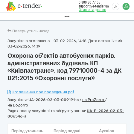
0 800 30 77 55
support@e-tender.ua
UK
Замовити дзвінок
Повернутись назад
Закупівлю оголошено - 03-02-2026, 14:18. Дата останніх змін -
03-02-2026, 14:19
Охорона об’єктів автобусних парків,
адміністративних будівель КП
«Київпастранс», код 79710000-4 за ДК
021:2015 «Охоронні послуги»
Оголошення про проведення.pdf
Закупівля:
UA-2026-02-03-009191-a
/
на ProZorro
/
на DoZorro
Рядок плану закупівлі та обґрунтування:
UA-P-2026-02-03-
006546-a
Період уточнень
Період подачі
Аукціон