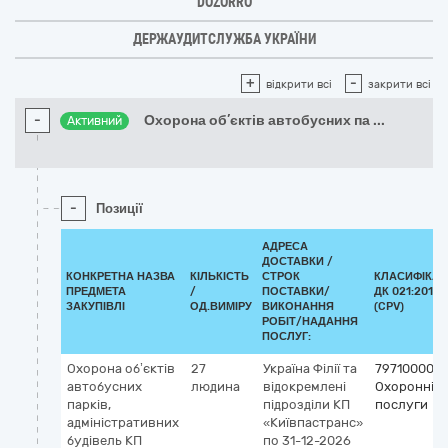
DOZORRO
ДЕРЖАУДИТСЛУЖБА УКРАЇНИ
+
-
відкрити всі
закрити всі
-
Охорона об’єктів автобусних па
...
Активний
-
Позиції
АДРЕСА
ДОСТАВКИ /
КОНКРЕТНА НАЗВА
КІЛЬКІСТЬ
СТРОК
КЛАСИФІКАТ
ПРЕДМЕТА
/
ПОСТАВКИ/
ДК 021:2015
ЗАКУПІВЛІ
ОД.ВИМІРУ
ВИКОНАННЯ
(CPV)
РОБІТ/НАДАННЯ
ПОСЛУГ:
Охорона об’єктів
27
Україна
Філії та
79710000-4
автобусних
людина
відокремлені
Охоронні
парків,
підрозділи КП
послуги
адміністративних
«Київпастранс»
будівель КП
по 31-12-2026