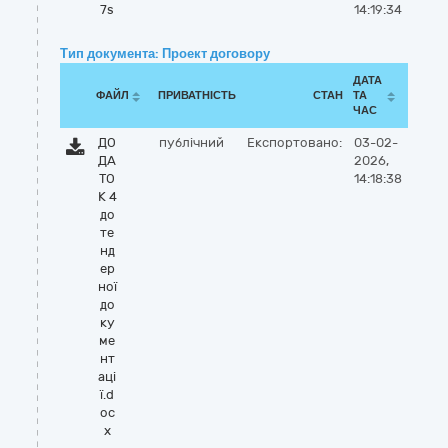
7s
14:19:34
Тип документа: Проект договору
ДАТА
ФАЙЛ
ПРИВАТНІСТЬ
СТАН
ТА
ЧАС
ДО
публічний
Експортовано:
03-02-
ДА
2026,
ТО
14:18:38
К 4
до
те
нд
ер
ної
до
ку
ме
нт
аці
ї.d
oc
x