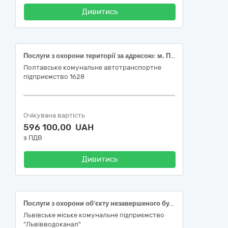
Дивитись
Послуги з охорони території за адресою: м. Полтава, вул. Полтавського Полку, 17А, за кодом ДК 021:2015: 79710000-4 «Охоронні послуги»
Полтавське комунальне автотранспортне
підприємство 1628
Очікувана вартість
596 100,00 UAH
з ПДВ
Дивитись
Послуги з охорони об’єкту незавершеного будівництва ЛМКП «Львівводоканал» у м. Львові
Львівське міське комунальне підприємство
"Львівводоканал"