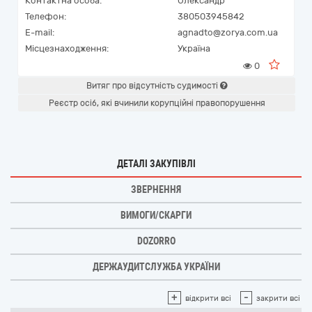
Контактна особа:
Олександр
Телефон:
380503945842
E-mail:
agnadto@zorya.com.ua
Місцезнаходження:
Україна
0
Витяг про відсутність судимості
Реєстр осіб, які вчинили корупційні правопорушення
ДЕТАЛІ ЗАКУПІВЛІ
ЗВЕРНЕННЯ
ВИМОГИ/СКАРГИ
DOZORRO
ДЕРЖАУДИТСЛУЖБА УКРАЇНИ
+
-
відкрити всі
закрити всі