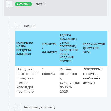
-
Лот 1.
Активний
-
Позиції
АДРЕСА
ДОСТАВКИ /
КОНКРЕТНА
СТРОК
КІЛЬКІСТЬ
КЛАСИФІКАТОР
НАЗВА
ПОСТАВКИ/
/
ДК 021:2015
КЛ
ПРЕДМЕТА
ВИКОНАННЯ
ОД.ВИМІРУ
(CPV)
ЗАКУПІВЛІ
РОБІТ/
НАДАННЯ
ПОСЛУГ:
Послуги з
1
Україна
79820000-8
виготовлення
послуга
Відповідно
Послуги,
складових
до
пов’язані з
частин
документації
друком
календаря
по 15-12-
настінного
2025
+
Інформація по лоту