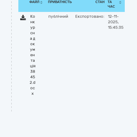
ФАЙЛ
ПРИВАТНІСТЬ
СТАН
ТА
ЧАС
Ко
публічний
Експортовано:
12-11-
нк
2025,
ур
15:45:35
сн
а д
ок
ум
ен
та
ція
38
45
2.d
oc
x