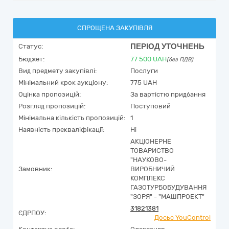
СПРОЩЕНА ЗАКУПІВЛЯ
ПЕРІОД УТОЧНЕНЬ
Статус:
Бюджет:
77 500
UAH
(без ПДВ)
Вид предмету закупівлі:
Послуги
Мінімальний крок аукціону:
775 UAH
Оцінка пропозицій:
За вартістю придбання
Розгляд пропозицій:
Поступовий
Мінімальна кількість пропозицій:
1
Наявність прекваліфікації:
Ні
АКЦІОНЕРНЕ
ТОВАРИСТВО
"НАУКОВО-
Замовник:
ВИРОБНИЧИЙ
КОМПЛЕКС
ГАЗОТУРБОБУДУВАННЯ
"ЗОРЯ" - "МАШПРОЕКТ"
31821381
ЄДРПОУ:
Досьє YouControl