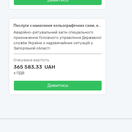
Дивитись
Послуги з нанесення кольографічних схем, на оперативні, спеціалізовані та спеціальні транспортні засоби
Аварійно-рятувальний загін спеціального
призначення Головного управління Державної
служби України з надзвичайних ситуацій у
Запорізькій області
Очікувана вартість
365 583,33 UAH
з ПДВ
Дивитись