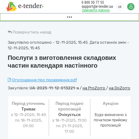
0 800 30 77 55
support@e-tender.ua
UK
Замовити дзвінок
Повернутись назад
Закупівлю оголошено - 12-11-2025, 15:45. Дата останніх змін -
12-11-2025, 15:45
Послуги з виготовлення складових
частин календаря настінного
Оголошення про проведення.pdf
Закупівля:
UA-2025-11-12-013221-a
/
на ProZorro
/
на DoZorro
Період уточнень
Період подачі
Аукціон
Триває
пропозицій
з 12-11-2025, 15:45
Очікується
Буде визначено з
по 18-11-2025,
з 18-11-2025, 11:00
початком прийому
пропозицій
09:00
по 21-11-2025,
17:00