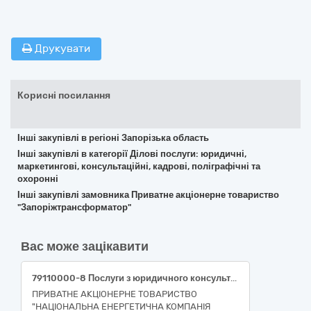
Друкувати
Корисні посилання
Інші закупівлі в регіоні Запорізька область
Інші закупівлі в категорії Ділові послуги: юридичні,
маркетингові, консультаційні, кадрові, поліграфічні та
охоронні
Інші закупівлі замовника Приватне акціонерне товариство
"Запоріжтрансформатор"
Вас може зацікавити
79110000-8 Послуги з юридичного консультування та юридичного представництва Послуги з юридичного консультування та юридичного представництва інтересів НЕК «Укренерго» при вирішенні спору в Апеляційному суді м. Париж (Франція)
ПРИВАТНЕ АКЦІОНЕРНЕ ТОВАРИСТВО
"НАЦІОНАЛЬНА ЕНЕРГЕТИЧНА КОМПАНІЯ