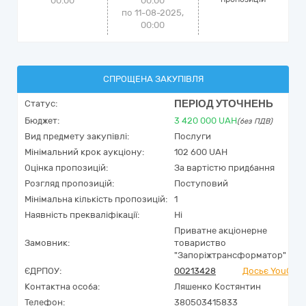
00:00
00:00
по 11-08-2025,
00:00
СПРОЩЕНА ЗАКУПІВЛЯ
ПЕРІОД УТОЧНЕНЬ
Статус:
Бюджет:
3 420 000
UAH
(без ПДВ)
Вид предмету закупівлі:
Послуги
Мінімальний крок аукціону:
102 600 UAH
Оцінка пропозицій:
За вартістю придбання
Розгляд пропозицій:
Поступовий
Мінімальна кількість пропозицій:
1
Наявність прекваліфікації:
Ні
Приватне акціонерне
Замовник:
товариство
"Запоріжтрансформатор"
ЄДРПОУ:
00213428
Досьє YouCont
Контактна особа:
Ляшенко Костянтин
Телефон:
380503415833