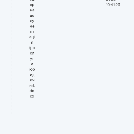
ер
10:41:23
на
до
ку
ме
нт
аці
я
(по
сл
уг
и
юр
ид
ич
ні).
do
cx