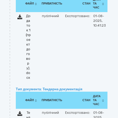
ФАЙЛ
ПРИВАТНІСТЬ
СТАН
ТА
ЧАС
До
публічний
Експортовано:
01-08-
да
2025,
то
10:41:23
к 1
(пр
ое
кт
до
го
во
р
у).
do
cx
Тип документа: Тендерна документація
ДАТА
ФАЙЛ
ПРИВАТНІСТЬ
СТАН
ТА
ЧАС
Те
публічний
Експортовано:
01-08-
нд
2025,