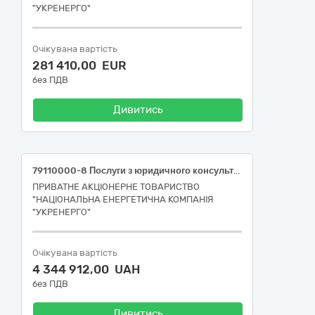
"УКРЕНЕРГО"
Очікувана вартість
281 410,00 EUR
без ПДВ
Дивитись
79110000-8 Послуги з юридичного консультування та юридичного представництва Послуги з юридичного консультування та юридичного представництва інтересів НЕК «Укренерго» при вирішенні спору в Сінгапурському міжнародному арбітражному центрі (м. Сінгапур)
ПРИВАТНЕ АКЦІОНЕРНЕ ТОВАРИСТВО
"НАЦІОНАЛЬНА ЕНЕРГЕТИЧНА КОМПАНІЯ
"УКРЕНЕРГО"
Очікувана вартість
4 344 912,00 UAH
без ПДВ
Дивитись