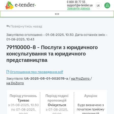
0 800 30 77 55
support@e-tender.ua
UK
Замовити дзвінок
Повернутись назад
Закупівлю оголошено - 01-08-2025, 10:30. Дата останніх змін -
01-08-2025, 10:43
79110000-8 - Послуги з юридичного
консультування та юридичного
представництва
Оголошення про проведення.pdf
Закупівля:
UA-2025-08-01-002078-a
/
на ProZorro
/
на DoZorro
Період уточнень
Період подачі
Аукціон
Триває
пропозицій
з 01-08-2025, 10:30
Очікується
Буде визначено з
по 07-08-2025,
з 07-08-2025,
початком прийому
пропозицій