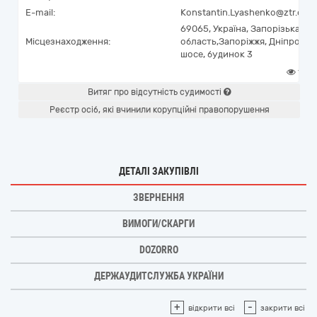
E-mail:
Konstantin.Lyashenko@ztr.com
69065,
Україна
,
Запорізька
Місцезнаходження:
область,
Запоріжжя,
Дніпровсь
шосе, будинок 3
1
Витяг про відсутність судимості
Реєстр осіб, які вчинили корупційні правопорушення
ДЕТАЛІ ЗАКУПІВЛІ
ЗВЕРНЕННЯ
ВИМОГИ/СКАРГИ
DOZORRO
ДЕРЖАУДИТСЛУЖБА УКРАЇНИ
+
-
відкрити всі
закрити всі