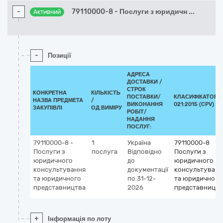
-
79110000-8 - Послуги з юридичн
...
Активний
-
Позиції
АДРЕСА
ДОСТАВКИ /
СТРОК
КОНКРЕТНА
КІЛЬКІСТЬ
ПОСТАВКИ/
КЛАСИФІКАТОР Д
НАЗВА ПРЕДМЕТА
/
ВИКОНАННЯ
021:2015 (CPV)
ЗАКУПІВЛІ
ОД.ВИМІРУ
РОБІТ/
НАДАННЯ
ПОСЛУГ:
79110000-8 -
1
Україна
79110000-8
Послуги з
послуга
Відповідно
Послуги з
юридичного
до
юридичного
консультування
документації
консультуванн
та юридичного
по 31-12-
та юридичного
представництва
2026
представництв
+
Інформація по лоту