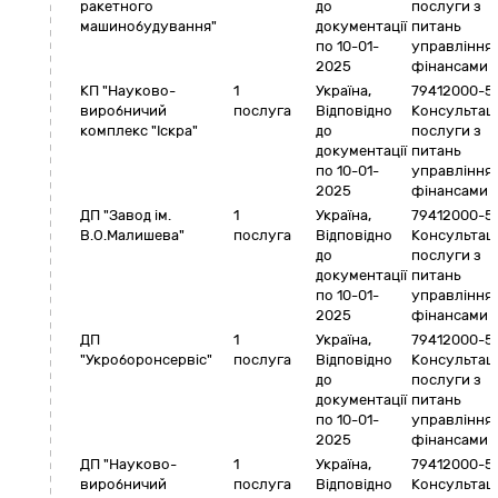
ракетного
до
послуги з
машинобудування"
документації
питань
по 10-01-
управління
2025
фінансами
КП "Науково-
1
Україна
,
79412000-5
виробничий
послуга
Відповідно
Консультаці
комплекс "Іскра"
до
послуги з
документації
питань
по 10-01-
управління
2025
фінансами
ДП "Завод ім.
1
Україна
,
79412000-5
В.О.Малишева"
послуга
Відповідно
Консультаці
до
послуги з
документації
питань
по 10-01-
управління
2025
фінансами
ДП
1
Україна
,
79412000-5
"Укроборонсервіс"
послуга
Відповідно
Консультаці
до
послуги з
документації
питань
по 10-01-
управління
2025
фінансами
ДП "Науково-
1
Україна
,
79412000-5
виробничий
послуга
Відповідно
Консультаці