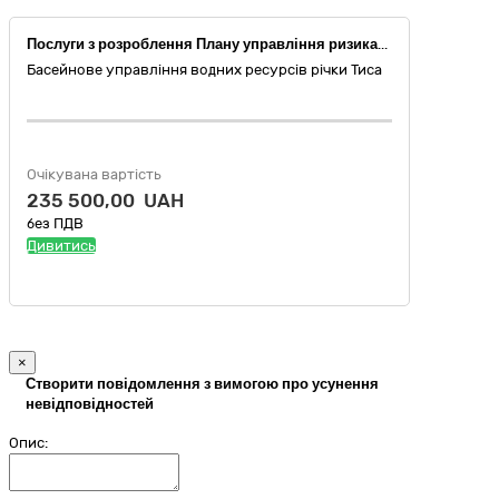
Послуги з розроблення Плану управління ризиками затоплення для території басейну річки Уж в межах міста Ужгород на 2023-2030 рр.». (ДК 021:2015: 79410000-1 Консультаційні послуги з питань підприємницької діяльності та управління). (джерело фінансування - кошти Гранту Європейського Союзу надані в рамках Проекту міжнародної технічної допомоги ЄС «Спільні заходи з попередження природних катастроф у транскордонному басейні р. Уж», Грантовий контракт № HUSKROUA/1702/8.1/0005 від 29.08.2019р.)
Басейнове управління водних ресурсів річки Тиса
Очікувана вартість
235 500,00 UAH
без ПДВ
Дивитись
×
Створити повідомлення з вимогою про усунення
невідповідностей
Опис: