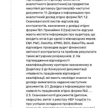
аналогічного (аналогічних) за предметом
закупівлі договору (договорів)» наступні
документи: 1.1. Довідка з інформацією про
аналогічний досвід згідно форми №1. 1.2.
Скановані копії листів-відгуків від
контрагентів, зазначених у довідці згідно
форми №1. Принаймні 3 (три) листи-відгуки
мають містити інформацію про аудитора, що
входить хоча б до однієї з міжнародних мереж:
E&Y, PWC, Deloitte, KPMG, BDO, BakerTilly, який
відповідно проводив аудит фінансової
звітності контрагента та прийняв результати
таких актуарних розрахунків. 2. На
підтвердження відповідності
кваліфікаційному критерію зазначеному в
Додатоку 2 до Конкурсної документації
«Наявність працівників відповідної
кваліфікації, які мають необхідні знання та
досвід» вимагалось надання наступних
документів: 2.1. Довідка з інформацією про
наявність працівників згідно форми №2. …
2.3. Скановані копії документів (диплом,
свідоцтво, витяг з реєстру НБУ тощо) в т.ч.
про успішне складання професійних