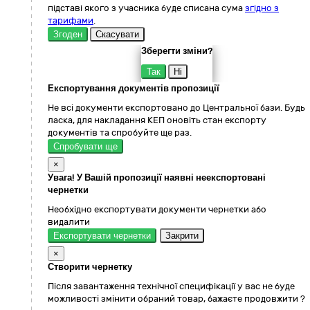
підставі якого з учасника буде списана сума
згідно з
тарифами
.
Згоден
Скасувати
Зберегти зміни?
Так
Ні
Експортування документів пропозиції
Не всі документи експортовано до Центральної бази. Будь
ласка, для накладання КЕП оновіть стан експорту
документів та спробуйте ще раз.
Спробувати ще
×
Увага! У Вашій пропозиції наявні неекспортовані
чернетки
Необхідно експортувати документи чернетки або
видалити
Експортувати чернетки
Закрити
×
Створити чернетку
Після завантаження технічної специфікації у вас не буде
можливості змінити обраний товар, бажаєте продовжити ?