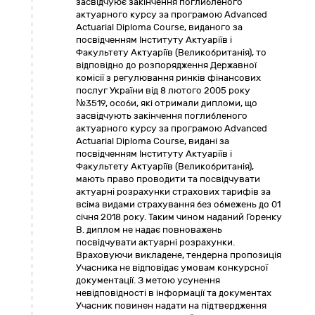
засвідчуює закінчення поглибленого
актуарного курсу за програмою Advanced
Actuarial Diploma Course, виданого за
посвідченням Інституту Актуаріїв і
Факультету Актуаріїв (Великобританія), то
відповідно до розпорядження Державної
комісії з регулювання ринків фінансових
послуг України від 8 лютого 2005 року
№3519, особи, які отримали дипломи, що
засвідчують закінчення поглибленого
актуарного курсу за програмою Advanced
Actuarial Diploma Course, видані за
посвідченням Інституту Актуаріїв і
Факультету Актуаріїв (Великобританія),
мають право проводити та посвідчувати
актуарні розрахунки страхових тарифів за
всіма видами страхування без обмежень до 01
січня 2018 року. Таким чином наданий Горенку
В. диплом не надає повноважень
посвідчувати актуарні розрахунки.
Враховуючи викладене, тендерна пропозиція
Учасника не відповідає умовам конкурсної
документації. З метою усунення
невідповідності в інформації та документах
Учасник повинен надати на підтвердження