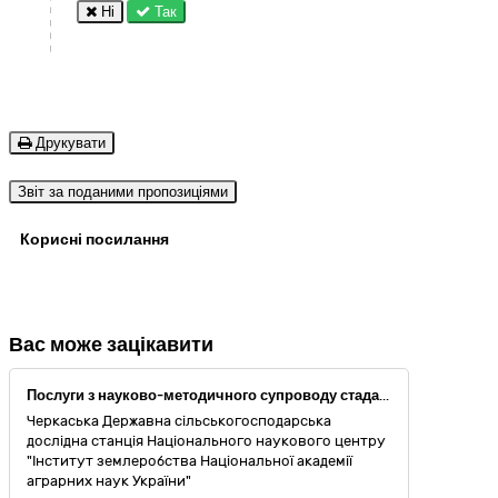
Ні
Так
Друкувати
Звіт за поданими пропозиціями
Корисні посилання
Вас може зацікавити
Послуги з науково-методичного супроводу стада свиней червоної білопоясої породи у сфері годівлі, утримання, відтворення та зниження емісії забруднюючих речовин у навколишнє повітря при виробництві свинини
Черкаська Державна сільськогосподарська
дослідна станція Національного наукового центру
"Інститут землеробства Національної академії
аграрних наук України"