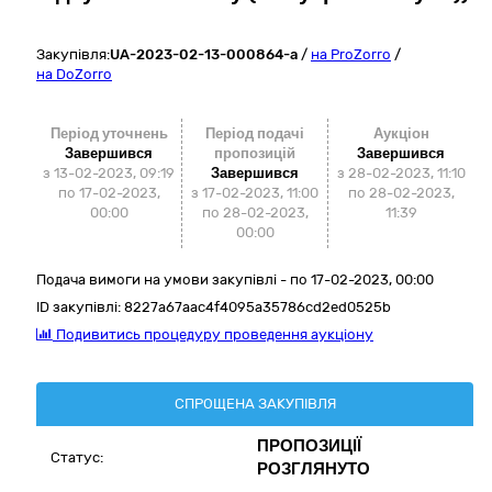
Закупівля:
UA-2023-02-13-000864-a
/
на ProZorro
/
на DoZorro
Період уточнень
Період подачі
Аукціон
Завершився
пропозицій
Завершився
з 13-02-2023, 09:19
Завершився
з
28-02-2023, 11:10
по 17-02-2023,
з 17-02-2023, 11:00
по
28-02-2023,
00:00
по 28-02-2023,
11:39
00:00
Подача вимоги на умови закупівлі - по 17-02-2023, 00:00
ID закупівлі:
8227a67aac4f4095a35786cd2ed0525b
Подивитись процедуру проведення аукціону
СПРОЩЕНА ЗАКУПІВЛЯ
ПРОПОЗИЦІЇ
Статус:
РОЗГЛЯНУТО