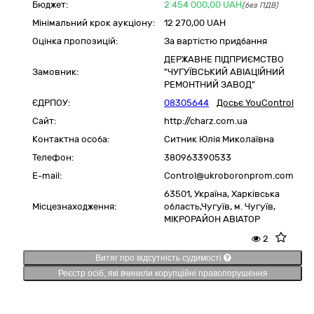
Бюджет:
2 454 000,00
UAH
(без ПДВ)
Мінімальний крок аукціону:
12 270,00 UAH
Оцінка пропозицій:
За вартістю придбання
ДЕРЖАВНЕ ПІДПРИЄМСТВО
Замовник:
"ЧУГУЇВСЬКИЙ АВІАЦІЙНИЙ
РЕМОНТНИЙ ЗАВОД"
ЄДРПОУ:
08305644
Досьє YouControl
Сайт:
http://charz.com.ua
Контактна особа:
Ситник Юлія Миколаївна
Телефон:
380963390533
E-mail:
Control@ukroboronprom.com
63501,
Україна
,
Харківська
Місцезнаходження:
область,
Чугуїв,
м. Чугуїв,
МІКРОРАЙОН АВІАТОР
2
Витяг про відсутність судимості
Реєстр осіб, які вчинили корупційні правопорушення