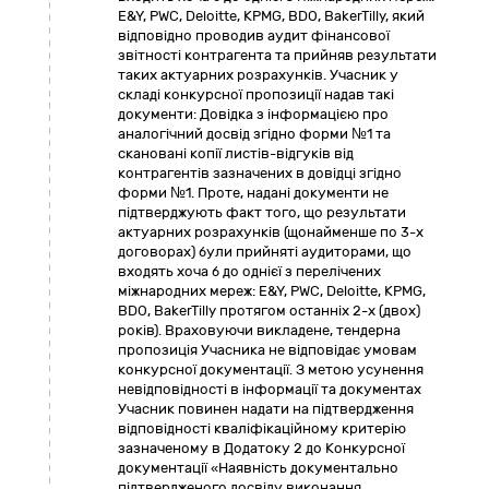
E&Y, PWC, Deloitte, KPMG, BDO, BakerTilly, який
відповідно проводив аудит фінансової
звітності контрагента та прийняв результати
таких актуарних розрахунків. Учасник у
складі конкурсної пропозиції надав такі
документи: Довідка з інформацією про
аналогічний досвід згідно форми №1 та
скановані копії листів-відгуків від
контрагентів зазначених в довідці згідно
форми №1. Проте, надані документи не
підтверджують факт того, що результати
актуарних розрахунків (щонайменше по 3-х
договорах) були прийняті аудиторами, що
входять хоча б до однієї з перелічених
міжнародних мереж: E&Y, PWC, Deloitte, KPMG,
BDO, BakerTilly протягом останніх 2-х (двох)
років). Враховуючи викладене, тендерна
пропозиція Учасника не відповідає умовам
конкурсної документації. З метою усунення
невідповідності в інформації та документах
Учасник повинен надати на підтвердження
відповідності кваліфікаційному критерію
зазначеному в Додатоку 2 до Конкурсної
документації «Наявність документально
підтвердженого досвіду виконання