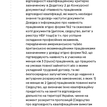
відповідності кваліфікаційному критерію
зазначеному в Додатоку 2 до Конкурсної
документації «Наявність працівників
відповідної кваліфікації, які мають необхідні
знання та досвід» наступні документи:
Довідка з інформацією про наявність
працівників згідно форми №2 та скановані
копії документів (диплом, свідоцтво, витяг з
реєстру НБУ тощо) в т.ч. про успішне
складання професійних екзаменів,
передбачених американською та/або
британською екзаменаційними працівниками
зазначеними у довідці згідно форми №2, що
підтверджують наявність в учасника не
менше ніж 3 (трьох) працівників, що працюють
на умовах повної зайнятості або з якими
укладений трудовий договір, та які
безпосередньо залучатимуться до надання з
актуарних розрахунків замовникові, з яких: 1)
не менше як 2 (двоє) працівників повинні мати
Свідоцтво, що визначає їхню кваліфікаційну
придатність на заняття відповідною
діяльністю на території України, чинне на
момент розкриття пропозицій (Свідоцтво
про відповідність кваліфікаційним вимогам