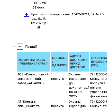
_10.02.20
23.docx
Протокол
Експортовано:
17-02-2023, 09:36:20
цк_11_17.
02.2023.p
df
-
Позиції
АДРЕСА
КІЛЬКІСТЬ
КЛАСИФІКАТ
КОНКРЕТНА НАЗВА
ДОСТАВКИ /
/
ДК 021:2015
ПРЕДМЕТА ЗАКУПІВЛІ
ПЕРІОД
ОД.ВИМІРУ
(CPV)
ДОСТАВКИ
ТОВ «Конотопський
1
Україна
,
79412000-5
авіаремонтний
послуга
Відповідно
Консультаці
завод «АВІАКОН»
до
послуги з
документації
питань
по 10-01-
управління
2025
фінансами
АТ "Компанія
1
Україна
,
79412000-5
авіаційного та
послуга
Відповідно
Консультаці