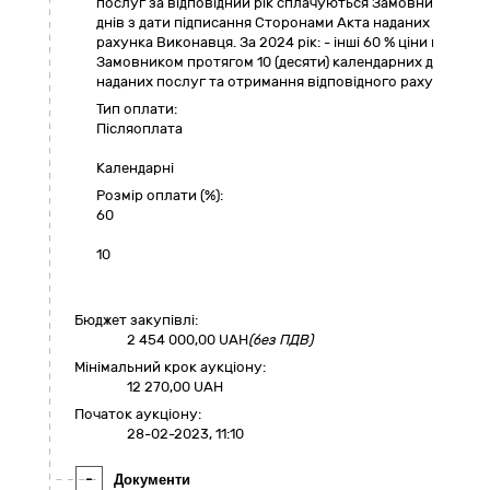
послуг за відповідний рік сплачуються Замовником прот
днів з дати підписання Сторонами Акта наданих послуг 
рахунка Виконавця. За 2024 рік: - інші 60 % ціни послуг
Замовником протягом 10 (десяти) календарних днів з д
наданих послуг та отримання відповідного рахунка Вик
Тип оплати:
Пiсляоплата
Календарні
Розмір оплати (%):
60
10
Бюджет закупівлі:
2 454 000,00
UAH
(без ПДВ)
Мінімальний крок аукціону:
12 270,00 UAH
Початок аукціону:
28-02-2023, 11:10
-
Документи