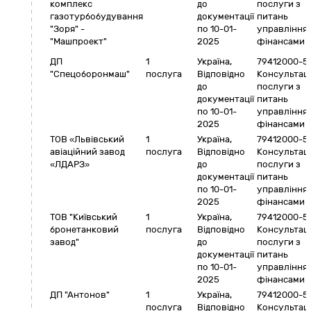
комплекс
до
послуги з
газотурбобудування
документації
питань
"Зоря" -
по 10-01-
управління
"Машпроект"
2025
фінансами
ДП
1
Україна
,
79412000-5
"Спецоборонмаш"
послуга
Відповідно
Консультаці
до
послуги з
документації
питань
по 10-01-
управління
2025
фінансами
ТОВ «Львівський
1
Україна
,
79412000-5
авіаційний завод
послуга
Відповідно
Консультаці
«ЛДАРЗ»
до
послуги з
документації
питань
по 10-01-
управління
2025
фінансами
ТОВ "Київський
1
Україна
,
79412000-5
бронетанковий
послуга
Відповідно
Консультаці
завод"
до
послуги з
документації
питань
по 10-01-
управління
2025
фінансами
ДП "Антонов"
1
Україна
,
79412000-5
послуга
Відповідно
Консультаці