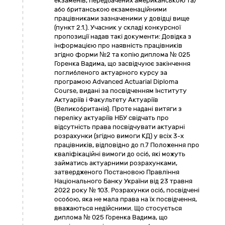
екзаменів, передбачених американською та/
або британською екзаменаційними
працівниками зазначеними у довідці вище
(пункт 2.1.). Учасник у складі конкурсної
пропозиції надав такі документи: Довідка з
інформацією про наявність працівників
згідно форми №2 та копію диплома № 025
Горенка Вадима, що засвідчуює закінчення
поглибленого актуарного курсу за
програмою Advanced Actuarial Diploma
Course, видані за посвідченням Інституту
Актуаріїв і Факультету Актуаріїв
(Великобританія). Проте надані витяги з
переліку актуаріїв НБУ свідчать про
відсутність права посвідчувати актуарні
розрахунки (згідно вимоги КД) у всіх 3-х
працівників, відповідно до п.7 Положення про
кваліфікаційні вимоги до осіб, які можуть
займатись актуарними розрахунками,
затвердженого Постановою Правління
Національного Банку України від 23 травня
2022 року № 103. Розрахунки осіб, посвідчені
особою, яка не мала права на їх посвідчення,
вважаються недійсними. Що стосується
диплома № 025 Горенка Вадима, що