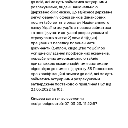
до осіб, які можуть займатися актуарними
розрахунками, видані Національною
(державною) комісією, що здійснює державне
регулювання у сфері ринків фінансових
послуг) або витяг з реєстру Національного
банку України актуарїів з правом займатися
та посвідчувати актуарні розрахунками зі
страхування життя; 2) хоча б 1 (один)
працівник з переліку повинен мати
документи (диплом, свідоцтво тощо) про
успішне складання професійних екзаменів,
передбачених американською та/або
британською екзаменаційними системами
відповідно до вимог підпункту 55 Положення
про кваліфікаційні вимоги до осіб, які можуть
займатись актуарними розрахунками
затверджене постановою правління НБУ від
23.05.2022 № 103.
Кінцева дата та час усунення
невідповідностей:
07-03-23, 15:22:57