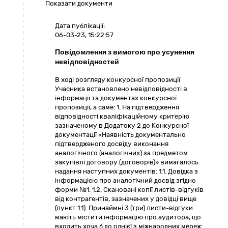
Показати документи
Дата публікації:
06-03-23, 15:22:57
Повідомлення з вимогою про усунення
невідповідностей
В ході розгляду конкурсної пропозиції
Учасника встановлено невідповідності в
інформації та документах конкурсної
пропозиції, а саме: 1. На підтвердження
відповідності кваліфікаційному критерію
зазначеному в Додатоку 2 до Конкурсної
документації «Наявність документально
підтвердженого досвіду виконання
аналогічного (аналогічних) за предметом
закупівлі договору (договорів)» вимагалось
надання наступних документів: 1.1. Довідка з
інформацією про аналогічний досвід згідно
форми №1. 1.2. Скановані копії листів-відгуків
від контрагентів, зазначених у довідці вище
(пункт 1.1). Принаймні 3 (три) листи-відгуки
мають містити інформацію про аудитора, що
входить хоча б до однієї з міжнародних мереж: