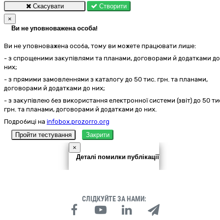
Скасувати
Створити
×
Ви не уповноважена особа!
Ви не уповноважена особа, тому ви можете працювати лише:
- з спрощеними закупівлями та планами, договорами й додатками до
них;
- з прямими замовленнями з каталогу до 50 тис. грн. та планами,
договорами й додатками до них;
- з закупівлею без використання електронної системи (звіт) до 50 ти
грн. та планами, договорами й додатками до них.
Подробиці на
infobox.prozorro.org
Пройти тестування
Закрити
×
Деталі помилки публікації
СЛІДКУЙТЕ ЗА НАМИ: