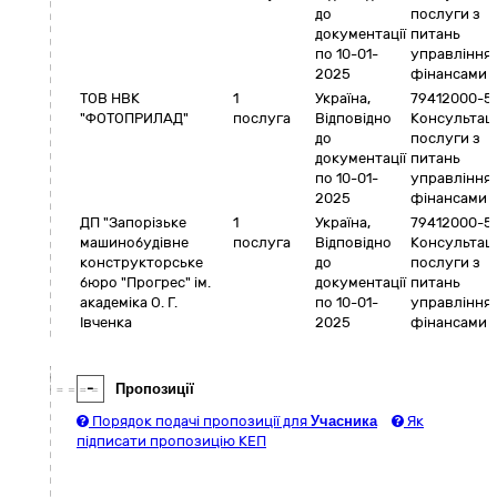
до
послуги з
документації
питань
по 10-01-
управління
2025
фінансами
ТОВ НВК
1
Україна
,
79412000-5
"ФОТОПРИЛАД"
послуга
Відповідно
Консультаці
до
послуги з
документації
питань
по 10-01-
управління
2025
фінансами
ДП "Запорізьке
1
Україна
,
79412000-5
машинобудівне
послуга
Відповідно
Консультаці
конструкторське
до
послуги з
бюро "Прогрес" ім.
документації
питань
академіка О. Г.
по 10-01-
управління
Івченка
2025
фінансами
-
Пропозиції
Порядок подачі пропозиції для
Учасника
Як
підписати пропозицію КЕП