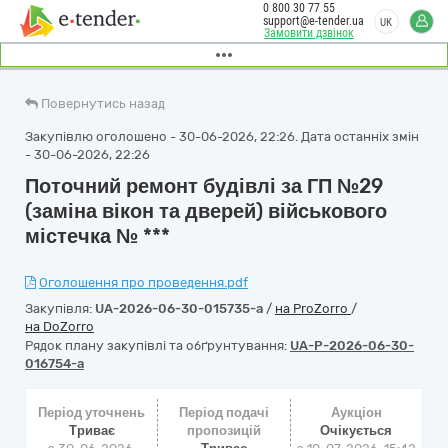
0 800 30 77 55
support@e-tender.ua
UK
Замовити дзвінок
Повернутись назад
Закупівлю оголошено - 30-06-2026, 22:26. Дата останніх змін
- 30-06-2026, 22:26
Поточний ремонт будівлі за ГП №29
(заміна вікон та дверей) військового
містечка № ***
Оголошення про проведення.pdf
Закупівля:
UA-2026-06-30-015735-a
/
на ProZorro
/
на DoZorro
Рядок плану закупівлі та обґрунтування:
UA-P-2026-06-30-
016754-a
Період уточнень
Період подачі
Аукціон
Триває
пропозицій
Очікується