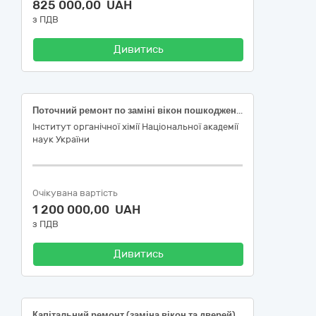
825 000,00 UAH
з ПДВ
Дивитись
Поточний ремонт по заміні вікон пошкоджених внаслідок військових дій в Лабораторному корпусі № 2 Інституту органічної хімії НАН України за адресою: м. Київ, вул. Академіка Кухаря, 5
Інститут органічної хімії Національної академії
наук України
Очікувана вартість
1 200 000,00 UAH
з ПДВ
Дивитись
Капітальний ремонт (заміна вікон та дверей) у житловому будинку за адресою: вул. Ревуцького, 17 Дарницького району м. Києва (реалізація проектів (заходів) з відновлення об'єктів житлового фонду, пошкоджених/знищених внаслідок збройної агресії, за рахунок коштів місцевих бюджетів, заходи з енергозбереження) (Код ДК 021:2015: 45421000-4 - Столярні роботи)