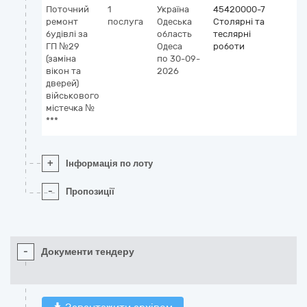
Поточний
1
Україна
45420000-7
ремонт
послуга
Одеська
Столярні та
будівлі за
область
теслярні
ГП №29
Одеса
роботи
(заміна
по 30-09-
вікон та
2026
дверей)
військового
містечка №
***
+
Інформація по лоту
-
Пропозиції
-
Документи тендеру