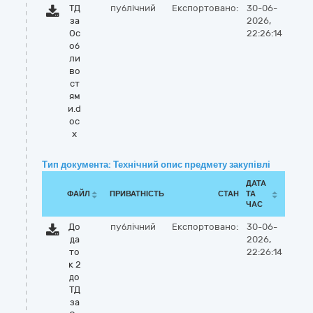
ТД
публічний
Експортовано:
30-06-
за
2026,
Ос
22:26:14
об
ли
во
ст
ям
и.d
oc
x
Тип документа: Технічний опис предмету закупівлі
ДАТА
ФАЙЛ
ПРИВАТНІСТЬ
СТАН
ТА
ЧАС
До
публічний
Експортовано:
30-06-
да
2026,
то
22:26:14
к 2
до
ТД
за