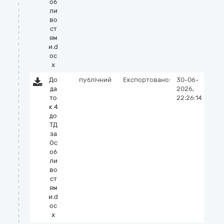
об
ли
во
ст
ям
и.d
oc
x
До
публічний
Експортовано:
30-06-
да
2026,
то
22:26:14
к 4
до
ТД
за
Ос
об
ли
во
ст
ям
и.d
oc
x