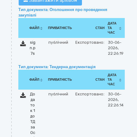
Завантажити архівом
Тип документа: Оголошення про проведення
закупівлі
ДАТА
ФАЙЛ
ПРИВАТНІСТЬ
СТАН
ТА
ЧАС
sig
публічний
Експортовано:
30-06-
n.p
2026,
7s
22:26:19
Тип документа: Тендерна документація
ДАТА
ФАЙЛ
ПРИВАТНІСТЬ
СТАН
ТА
ЧАС
До
публічний
Експортовано:
30-06-
да
2026,
то
22:26:14
к 1
до
ТД
за
Ос