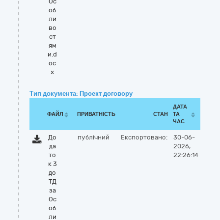
Ос
об
ли
во
ст
ям
и.d
oc
x
Тип документа: Проект договору
ДАТА
ФАЙЛ
ПРИВАТНІСТЬ
СТАН
ТА
ЧАС
До
публічний
Експортовано:
30-06-
да
2026,
то
22:26:14
к 3
до
ТД
за
Ос
об
ли