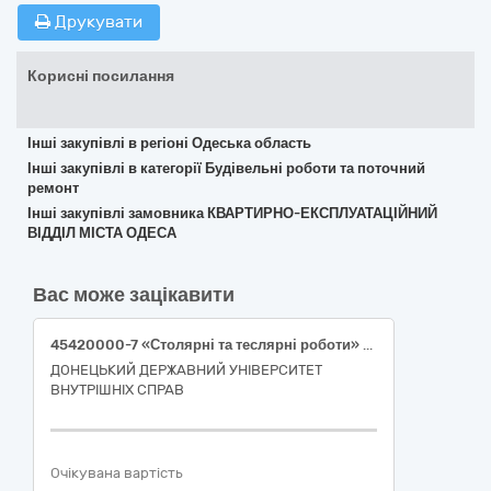
Друкувати
Корисні посилання
Інші закупівлі в регіоні Одеська область
Інші закупівлі в категорії Будівельні роботи та поточний
ремонт
Інші закупівлі замовника КВАРТИРНО-ЕКСПЛУАТАЦІЙНИЙ
ВІДДІЛ МІСТА ОДЕСА
Вас може зацікавити
45420000-7 «Столярні та теслярні роботи» (поточний ремонт по влаштуванню відокремлених приміщень з частковою заміною огороджувальних конструкцій в будівлі Донецького державного університету внутрішніх справ за адресою м.Кропивницький, вул. В. Перспективна, 1)
ДОНЕЦЬКИЙ ДЕРЖАВНИЙ УНІВЕРСИТЕТ
ВНУТРІШНІХ СПРАВ
Очікувана вартість