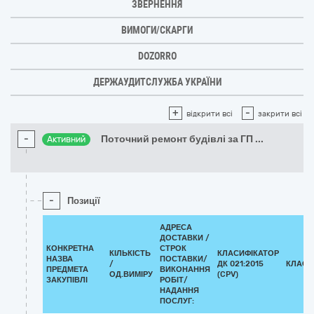
ЗВЕРНЕННЯ
ВИМОГИ/СКАРГИ
DOZORRO
ДЕРЖАУДИТСЛУЖБА УКРАЇНИ
+
-
відкрити всі
закрити всі
-
Поточний ремонт будівлі за ГП
...
Активний
-
Позиції
АДРЕСА
ДОСТАВКИ /
КОНКРЕТНА
СТРОК
КІЛЬКІСТЬ
КЛАСИФІКАТОР
НАЗВА
ПОСТАВКИ/
/
ДК 021:2015
КЛАСИ
ПРЕДМЕТА
ВИКОНАННЯ
ОД.ВИМІРУ
(CPV)
ЗАКУПІВЛІ
РОБІТ/
НАДАННЯ
ПОСЛУГ: