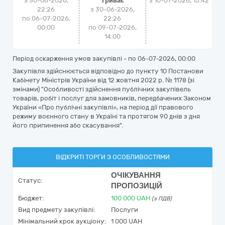
з 30-06-2026,
Триває
з
10-07-2026, 15:42
22:26
з 30-06-2026,
по 06-07-2026,
22:26
00:00
по 09-07-2026,
14:00
Період оскарження умов закупівлі - по
06-07-2026, 00:00
Закупівля здійснюється відповідно до пункту 10 Постанови
Кабінету Міністрів України від 12 жовтня 2022 р. № 1178 (зі
змінами) "Особливості здійснення публічних закупівель
товарів, робіт і послуг для замовників, передбачених Законом
України «Про публічні закупівлі», на період дії правового
режиму воєнного стану в Україні та протягом 90 днів з дня
його припинення або скасування".
ВІДКРИТІ ТОРГИ З ОСОБЛИВОСТЯМИ
ОЧІКУВАННЯ
Статус:
ПРОПОЗИЦІЙ
Бюджет:
100 000
UAH
(з ПДВ)
Вид предмету закупівлі:
Послуги
Мінімальний крок аукціону:
1 000 UAH