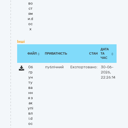
во
ст
ям
и.d
oc
x
Інші
ДАТА
ФАЙЛ
ПРИВАТНІСТЬ
СТАН
ТА
ЧАС
Об
публічний
Експортовано:
30-06-
гр
2026,
ун
22:26:14
ту
ва
нн
я з
ак
упі
вл
і.d
oc