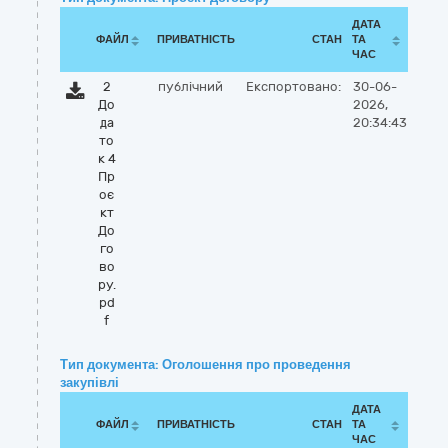
ДАТА
ФАЙЛ
ПРИВАТНІСТЬ
СТАН
ТА
ЧАС
2
публічний
Експортовано:
30-06-
До
2026,
да
20:34:43
то
к 4
Пр
оє
кт
До
го
во
ру.
pd
f
Тип документа: Оголошення про проведення
закупівлі
ДАТА
ФАЙЛ
ПРИВАТНІСТЬ
СТАН
ТА
ЧАС