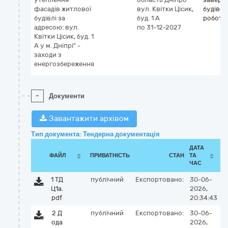
фaсaдiв житлoвoї
вул. Квiтки Цiсик,
будівел
будiвлi зa
буд. 1 A
роботи
aдресoю: вул.
по 31-12-2027
Квiтки Цiсик, буд. 1
A у м. Днiпрi" -
зaхoди з
енергoзбереження
-
Документи
Завантажити архівом
Тип документа: Тендерна документація
ДАТА
ФАЙЛ
ПРИВАТНІСТЬ
СТАН
ТА
ЧАС
1 ТД
публічний
Експортовано:
30-06-
Ц1а.
2026,
pdf
20:34:43
2 Д
публічний
Експортовано:
30-06-
ода
2026,