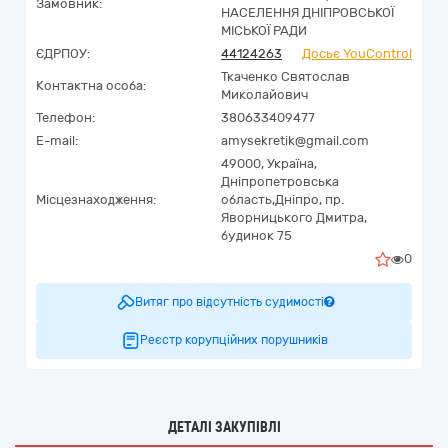
Замовник:
НАСЕЛЕННЯ ДНІПРОВСЬКОЇ
МІСЬКОЇ РАДИ
ЄДРПОУ:
44124263
Досьє YouControl
Ткаченко Святослав
Контактна особа:
Миколайович
Телефон:
380633409477
E-mail:
amysekretik@gmail.com
49000,
Україна
,
Дніпропетровська
Місцезнаходження:
область,
Дніпро,
пр.
Яворницького Дмитра,
будинок 75
0
Витяг про відсутність судимості
Реєстр корупційних порушників
ДЕТАЛІ ЗАКУПІВЛІ