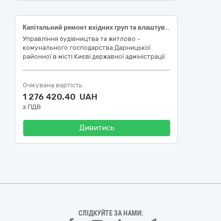
Капітальний ремонт вхідних груп та влаштування пандусів у житловому будинку за адресою: вул. Ахматової Анни, 4, Дарницького району м. Києва (облаштування безбар’єрного середовища для маломобільних груп населення) (за ДК 021:2015 код 45453000-7 — Капітальний ремонт і реставрація)
Управління будівництва та житлово -
комунального господарства Дарницької
районної в місті Києві державної адміністрації
Очікувана вартість
1 276 420,40 UAH
з ПДВ
Дивитись
СЛІДКУЙТЕ ЗА НАМИ: