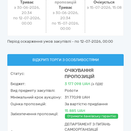
Триває
пропозицій
Очікується
з 30-06-2026,
Триває
з
15-07-2026, 15:08
20:34
з 30-06-2026,
по 12-07-2026,
20:34
00:00
по 15-07-2026,
00:00
Період оскарження умов закупівлі - по
12-07-2026, 00:00
ВІДКРИТІ ТОРГИ З ОСОБЛИВОСТЯМИ
ОЧІКУВАННЯ
Статус:
ПРОПОЗИЦІЙ
Бюджет:
3 177 098
UAH
(з ПДВ)
Вид предмету закупівлі:
Роботи
Мінімальний крок аукціону:
31 770,98 UAH
Оцінка пропозицій:
За вартістю придбання
15 885 UAH
Забезпечення пропозиції:
Отримати банківську гарантію
ДЕПАРТАМЕНТ З ПИТАНЬ
САМООРГАНІЗАЦІЇ