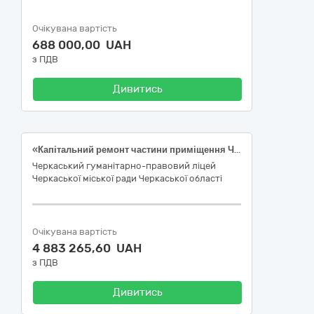
Очікувана вартість
688 000,00 UAH
з ПДВ
Дивитись
«Капітальний ремонт частини приміщення Черкаського гуманітарно-правового ліцею Черкаської міської ради Черкаської області за адресою: вул. Надпільна, 291 в м.Черкаси» (коригування)» (ДК 021-2015 (CPV) 45450000-6 Інші завершальні будівельні роботи)
Черкаський гуманітарно-правовий ліцей
Черкаської міської ради Черкаської області
Очікувана вартість
4 883 265,60 UAH
з ПДВ
Дивитись