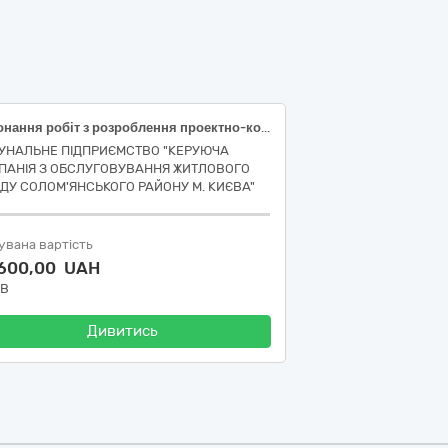
Виконання робіт з розроблення проектно-кошторисної документації по об’єкту: КАПІТАЛЬНИЙ РЕМОНТ ЕЛЕКТРИЧНИХ МЕРЕЖ/ЕЛЕКТРОЩИТОВИХ У ЖИТЛОВОМУ БУДИНКУ ЗА АДРЕСОЮ ВУЛ. МИКОЛИ ШЕПЕЛЄВА, 6-А у Солом’янському районі м. Києва- [Настанова з визначення вартості проектних, науково-проектних, вишукувальних робіт та експертизи проектної документації на будівництві (за кодом CPV за ДК 021:2015 – 45230000-8 Будівництво трубопроводів, ліній зв’язку та електропередач, шосе, доріг, аеродромів і залізничних доріг; вирівнювання поверхонь, ІА01-9 Проектування та будівництво)] (стадія «Робочий проект»)
УНАЛЬНЕ ПІДПРИЄМСТВО "КЕРУЮЧА
ПАНІЯ З ОБСЛУГОВУВАННЯ ЖИТЛОВОГО
ДУ СОЛОМ'ЯНСЬКОГО РАЙОНУ М. КИЄВА"
увана вартість
 600,00 UAH
ДВ
Дивитись