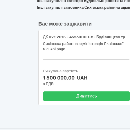
Інші закупівлі в категорії Будівельні роботи та 
Інші закупівлі замовника Сихівська районна адмі
Вас може зацікавити
ДК 021:2015 – 45230000-8– Будівництво трубопроводів, ліній зв’язку та електропередач, шосе, доріг, аеродромів і залізничних доріг; вирівнювання поверхонь – Послуги з поточного ремонту вулично-дорожньої мережі на території Сихівського району м.Львова
Сихівська районна адміністрація Львівської
міської ради
Очікувана вартість
1 500 000,00 UAH
з ПДВ
Дивитись