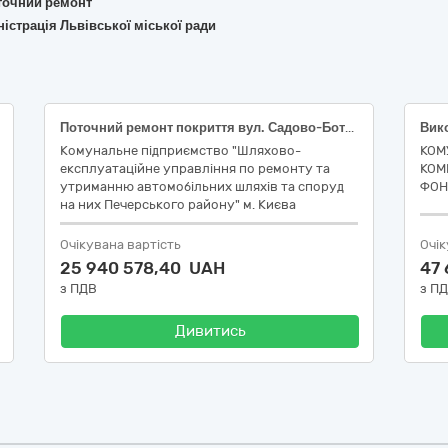
поточний ремонт
ністрація Львівської міської ради
Поточний ремонт покриття вул. Садово-Ботанічна на ділянці від буд. №42 по вул. Садово-Ботанічна до Залізничного шосе у Печерському районі м. Києва (ДК 021:2015 - 45230000-8 - Будівництво трубопроводів, ліній зв’язку та електропередач, шосе, доріг, аеродромів і залізничних доріг; вирівнювання поверхонь)
Комунальне підприємство "Шляхово-
КОМ
експлуатаційне управління по ремонту та
КОМ
утриманню автомобільних шляхів та споруд
ФОН
на них Печерського району" м. Києва
Очікувана вартість
Очік
25 940 578,40 UAH
47
з ПДВ
з П
Дивитись