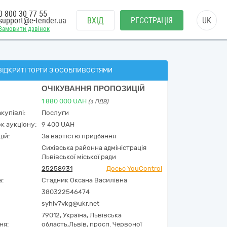
0 800 30 77 55
support@e-tender.ua
ВХІД
РЕЄСТРАЦІЯ
UK
Замовити дзвінок
ВІДКРИТІ ТОРГИ З ОСОБЛИВОСТЯМИ
ОЧІКУВАННЯ ПРОПОЗИЦІЙ
1 880 000
UAH
(з ПДВ)
купівлі:
Послуги
к аукціону:
9 400 UAH
ій:
За вартістю придбання
Сихівська районна адміністрація
Львівської міської ради
25258931
Досьє YouControl
а:
Стадник Оксана Василівна
380322546474
syhiv7vkg@ukr.net
79012,
Україна
,
Львівська
ня:
область,
Львів,
просп. Червоної