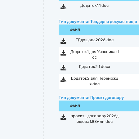
Додаток1.1.doc
Тип документа: Тендерна документація
ФАЙЛ
ТДдощова2026.doc
Додаток1 для Учасника.d
oc
Додаток2.1.docx
Додаток2 для Переможц
я.doc
Тип документа: Проект договору
ФАЙЛ
проєкт_договору2026д
ощова1,88млн.doc