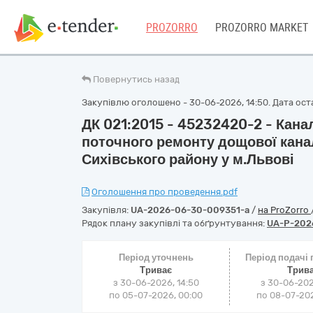
PROZORRO
PROZORRO MARKET
Повернутись назад
Закупівлю оголошено - 30-06-2026, 14:50. Дата оста
ДК 021:2015 - 45232420-2 - Канал
поточного ремонту дощової канал
Сихівського району у м.Львові
Оголошення про проведення.pdf
Закупівля:
UA-2026-06-30-009351-a
/
на ProZorro
Рядок плану закупівлі та обґрунтування:
UA-P-202
Період уточнень
Період подачі
Триває
Трив
з 30-06-2026, 14:50
з 30-06-202
по 05-07-2026, 00:00
по 08-07-202