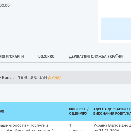
00:00
МОГИ/СКАРГИ
DOZORRO
ДЕРЖАУДИТСЛУЖБА УКРАЇНИ
- Кан
...
1 880 000
UAH
(з ПДВ)
КІЛЬКІСТЬ /
АДРЕСА ДОСТАВКИ /
ВЛІ
ОД.ВИМІРУ
ВИКОНАННЯ РОБІТ/Н
заційні роботи - Послуги з
1
Україна
Відповідно 
заційної мережі на території
послуга
по 31-12-2026