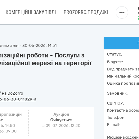
КОМЕРЦІЙНІ ЗАКУПІВЛІ
PROZORRO.ПРОДАЖІ
нніх змін - 30-06-2026, 14:51
ізаційні роботи - Послуги з
Статус:
ізаційної мережі на території
Бюджет:
Вид предмету за
Мінімальний кро
Оцінка пропозиц
/
на DoZorro
Замовник:
6-06-30-011029-a
ЄДРПОУ:
Контактна особ
 пропозицій
Аукціон
Телефон:
ає
Очікується
E-mail:
6, 14:50
з
09-07-2026, 12:20
6, 09:00
Місцезнаходжен