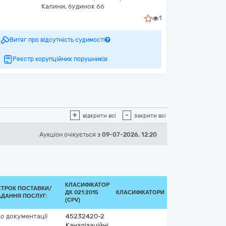
Калини, будинок 66
1
Витяг про відсутність судимості
Реєстр корупційних порушників
+
-
відкрити всі
закрити всі
Аукціон
очікується
з
09-07-2026, 12:20
КЛАСИФІКАТОР
СТРОК ПОСТАВКИ/
ДК 021:2015
КЛАСИФІКАТОРИ
АДАННЯ ПОСЛУГ:
(CPV)
до документації
45232420-2
Каналізаційні