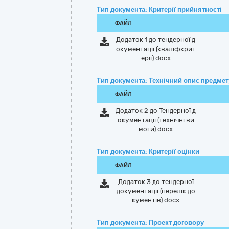
Тип документа: Критерії прийнятності
ФАЙЛ
Додаток 1 до тендерної д
окументації (кваліфкрит
ерії).docx
Тип документа: Технічний опис предмету
ФАЙЛ
Додаток 2 до Тендерної д
окументації (технічні ви
моги).docx
Тип документа: Критерії оцінки
ФАЙЛ
Додаток 3 до тендерної
документації (перелік до
кументів).docx
Тип документа: Проект договору