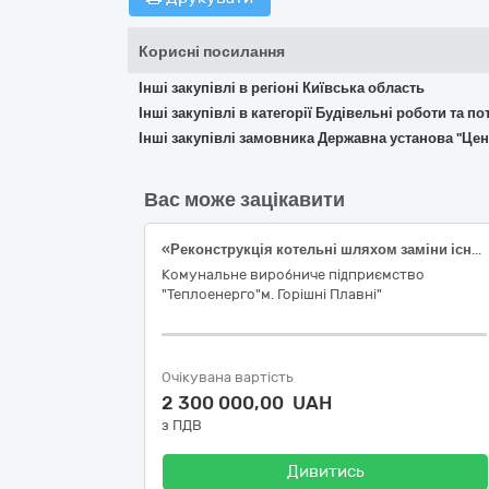
Корисні посилання
Інші закупівлі в регіоні Київська область
Інші закупівлі в категорії Будівельні роботи та 
Інші закупівлі замовника Державна установа "Цен
Вас може зацікавити
«Реконструкція котельні шляхом заміни існуючих пальникових пристроїв на пальникові пристрої СНТ та реконструкція водотрубної частини на котлі КВГ-7,56 (6,5 ГКал) ст.№2 за адресою проспект Героїв Дніпра 106 в м. Горішні Плавні». Реконструкція водотрубної частини водогрійного котла КВГ-7,56-150 (ПЕРША ЧЕРГА).
Комунальне виробниче підприємство
"Теплоенерго"м. Горішні Плавні"
Очікувана вартість
2 300 000,00 UAH
з ПДВ
Дивитись