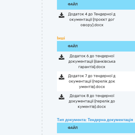
ФАЙЛ
Додаток 4 до Тендерної д
окументації (проєкт дог
овору).docx
Інші
ФАЙЛ
Додаток 6 до тендерної
документації (банківська
гарантія).docx
Додаток 7 до тендерної д
окументації (перелік док
ументів).docx
Додаток 8 до тендерної
документації (перелік до
кументів).docx
Тип документа: Тендерна документація
ФАЙЛ