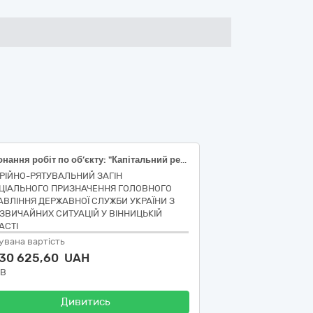
Виконання робіт по об’єкту: "Капітальний ремонт будівлі ДЕС літ. З (РУ-0,4 кВ ЗТП-178) АРЗ СП ГУ ДСНС України у Вінницькі області за адресою Вінницька область, Вінницький район, с. Якушинці, Комплекс будівель та споруд, №7 (коригування 1)" (ДК 021:2015: 45453000-7 Капітальний ремонт і реставрація)
РІЙНО-РЯТУВАЛЬНИЙ ЗАГІН
ЦІАЛЬНОГО ПРИЗНАЧЕННЯ ГОЛОВНОГО
АВЛІННЯ ДЕРЖАВНОЇ СЛУЖБИ УКРАЇНИ З
ЗВИЧАЙНИХ СИТУАЦІЙ У ВІННИЦЬКІЙ
АСТІ
увана вартість
430 625,60 UAH
ДВ
Дивитись