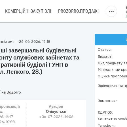
КОМЕРЦІЙНІ ЗАКУПІВЛІ
PROZORRO.ПРОДАЖІ
ніх змін - 26-06-2026, 16:18
нші завершальні будівельні
Статус:
онту службових кабінетах та
Бюджет:
Вид предмету за
тративній будівлі ГУНП в
Мінімальний кро
. Лепкого, 28.)
Оцінка пропозиц
Забезпечення пр
/
на DoZorro
Замовник:
 пропозицій
Аукціон
ає
Очікується
ЄДРПОУ:
6, 16:17
з
06-07-2026, 14:06
Контактна особ
6, 10:00
Телефон: