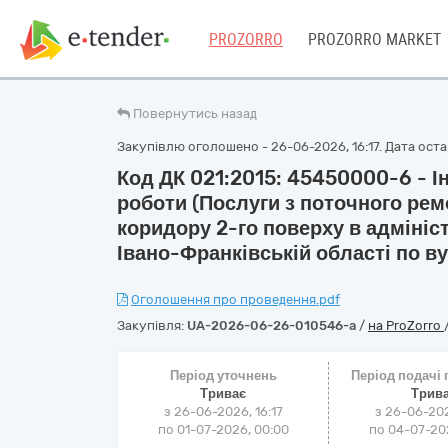
PROZORRO
PROZORRO MARKET
Повернутись назад
Закупівлю оголошено - 26-06-2026, 16:17. Дата остан
Код ДК 021:2015: 45450000-6 - І
роботи (Послуги з поточного рем
коридору 2-го поверху в адмініс
Івано-Франківській області по вул
Оголошення про проведення.pdf
Закупівля:
UA-2026-06-26-010546-a
/
на ProZorro
Період уточнень
Період подачі
Триває
Трив
з 26-06-2026, 16:17
з 26-06-202
по 01-07-2026, 00:00
по 04-07-202