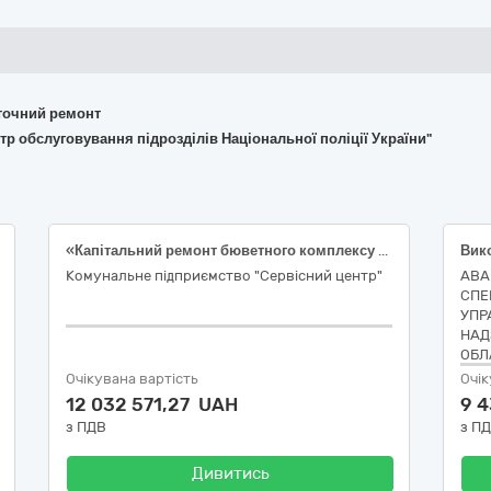
поточний ремонт
тр обслуговування підрозділів Національної поліції України"
«Капітальний ремонт бюветного комплексу за адресою: м. Одеса, сквер Мечникова» (коригування)
Комунальне підприємство "Сервісний центр"
АВА
СПЕ
УПР
НАД
ОБЛ
Очікувана вартість
Очік
12 032 571,27 UAH
9 
з ПДВ
з П
Дивитись