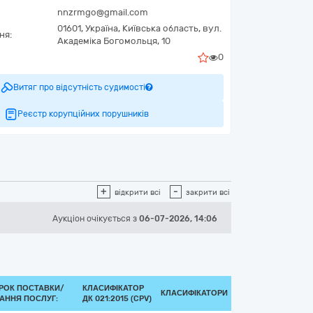
nnzrmgo@gmail.com
01601,
Україна
,
Київська область,
вул.
ня:
Академіка Богомольця, 10
0
Витяг про відсутність судимості
Реєстр корупційних порушників
+
-
відкрити всі
закрити всі
Аукціон
очікується
з
06-07-2026, 14:06
РОК ПОСТАВКИ/
КЛАСИФІКАТОР
КЛАСИФІКАТОРИ
АННЯ ПОСЛУГ:
ДК 021:2015 (CPV)