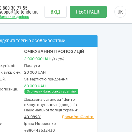
0 800 30 77 55
support@e-tender.ua
ВХІД
РЕЄСТРАЦІЯ
UK
Замовити дзвінок
ВІДКРИТІ ТОРГИ З ОСОБЛИВОСТЯМИ
ОЧІКУВАННЯ ПРОПОЗИЦІЙ
2 000 000
UAH
(з ПДВ)
купівлі:
Послуги
к аукціону:
20 000 UAH
ій:
За вартістю придбання
60 000 UAH
опозиції:
Отримати банківську гарантію
Державна установа "Центр
обслуговування підрозділів
Національної поліції України"
40108981
Досьє YouControl
а:
Ірина Морозенко
+380443632430