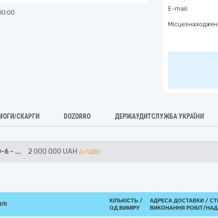
E-mail:
00:00
Місцезнаходжен
МОГИ/СКАРГИ
DOZORRO
ДЕРЖАУДИТСЛУЖБА УКРАЇНИ
0-6 -
...
2 000 000
UAH
(з ПДВ)
КІЛЬКІСТЬ /
АДРЕСА ДОСТАВКИ /
СТ
ВЛІ
ОД.ВИМІРУ
ВИКОНАННЯ РОБІТ/НАД