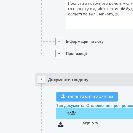
Послуги з поточного ремонту слу
го поверху в адміністративній буд
області по вул. Лепкого, 28.
+
Інформація по лоту
-
Пропозиції
-
Документи тендеру
Завантажити архівом
Тип документа: Оголошення про провед
ФАЙЛ
sign.p7s