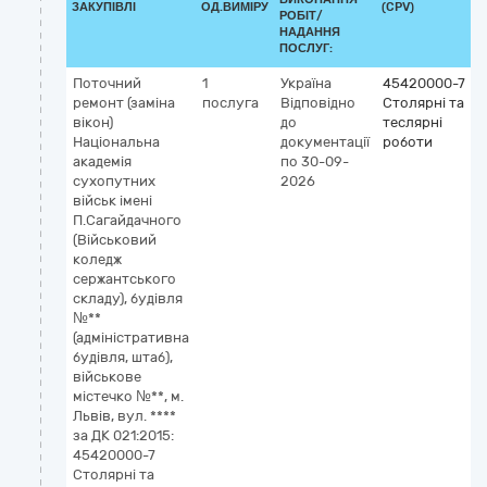
ЗАКУПІВЛІ
ОД.ВИМІРУ
(CPV)
РОБІТ/
НАДАННЯ
ПОСЛУГ:
Поточний
1
Україна
45420000-7
ремонт (заміна
послуга
Відповідно
Столярні та
вікон)
до
теслярні
Національна
документації
роботи
академія
по 30-09-
сухопутних
2026
військ імені
П.Сагайдачного
(Військовий
коледж
сержантського
складу), будівля
№**
(адміністративна
будівля, штаб),
військове
містечко №**, м.
Львів, вул. ****
за ДК 021:2015:
45420000-7
Столярні та