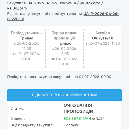
Закупівля:
UA-2026-06-26-010325-a
/
на ProZorro
/
на DoZorro
Рядок плану закупівлі та обґрунтування:
UA-P-2026-06-26-
012201-a
Період уточнень
Період подачі
Аукціон
Триває
пропозицій
Очікується
з 26-06-2026,
Триває
з
06-07-2026, 11:30
16:03
з 26-06-2026,
по 01-07-2026,
16:03
00:00
по 04-07-2026,
00:00
Період оскарження умов закупівлі - по
01-07-2026, 00:00
ВІДКРИТІ ТОРГИ З ОСОБЛИВОСТЯМИ
ОЧІКУВАННЯ
Статус:
ПРОПОЗИЦІЙ
Бюджет:
808 387,31
UAH
(з ПДВ)
Вид предмету закупівлі:
Послуги