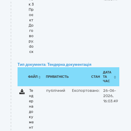
к 3
Пр
оє
кт
До
го
во
ру.
do
cx
Тип документа: Тендерна документація
ДАТА
ФАЙЛ
ПРИВАТНІСТЬ
СТАН
ТА
ЧАС
Те
публічний
Експортовано:
26-06-
нд
2026,
ер
16:03:49
на
до
ку
ме
нт