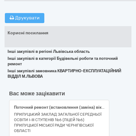
Друкувати
Корисні посилання
Інші закупівлі в регіоні Львівська область
Інші закупівлі в категорії Будівельні роботи та поточний
ремонт
Інші закупівлі замовника КВАРТИРНО-ЕКСПЛУАТАЦІЙНИЙ
ВІДДІЛ М.ЛЬВОВА
Вас може зацікавити
Поточний ремонт (встановлення (заміна) вікон і дверей на енергоефективні (із поліпшеними теплозберігаючими характеристиками) у Прилуцькому закладі загальної середньої освіти І-ІІІ ступенів №6 (ліцей № 6) Прилуцької міської ради Чернігівської області за адресою: Чернігівська область, місто Прилуки, вулиця Київська, 232.
ПРИЛУЦЬКИЙ ЗАКЛАД ЗАГАЛЬНОЇ СЕРЕДНЬОЇ
ОСВІТИ І-ІІІ СТУПЕНІВ №6 (ЛІЦЕЙ №6)
ПРИЛУЦЬКОЇ МІСЬКОЇ РАДИ ЧЕРНІГІВСЬКОЇ
ОБЛАСТІ