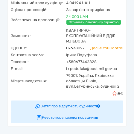
Мінімальний крок аукціону:
4 041,94 UAH
Оцінка пропозицій:
За вартістю придбання
24 000 UAH
Забезпечення пропозиції:
Отримати банківську гарантію
КВАРТИРНО-
Замовник:
ЕКСПЛУАТАЦІЙНИЙ ВІДДІЛ
М.ЛЬВОВА
ЄДРПОУ:
07638027
Досьє YouControl
Контактна особа:
Ірина Подуфала
Телефон:
+380677442828
E-mail:
i.r.podufala@post.mil.gov.ua
79007,
Україна
,
Львівська
Місцезнаходження:
область,
м.Львів,
вул.Батуринська, будинок 2
0
Витяг про відсутність судимості
Реєстр корупційних порушників