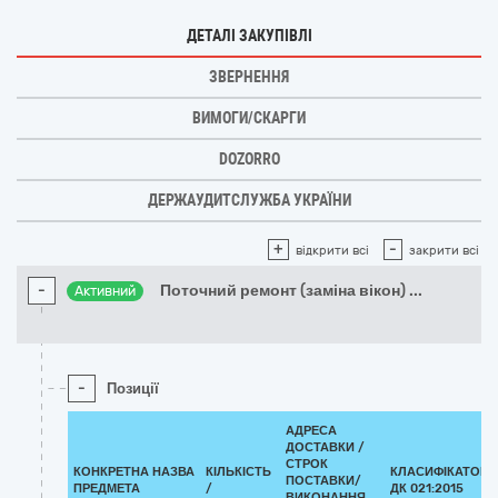
ДЕТАЛІ ЗАКУПІВЛІ
ЗВЕРНЕННЯ
ВИМОГИ/СКАРГИ
DOZORRO
ДЕРЖАУДИТСЛУЖБА УКРАЇНИ
+
-
відкрити всі
закрити всі
-
Поточний ремонт (заміна вікон)
...
Активний
-
Позиції
АДРЕСА
ДОСТАВКИ /
СТРОК
КОНКРЕТНА НАЗВА
КІЛЬКІСТЬ
КЛАСИФІКАТОР
ПОСТАВКИ/
ПРЕДМЕТА
/
ДК 021:2015
ВИКОНАННЯ