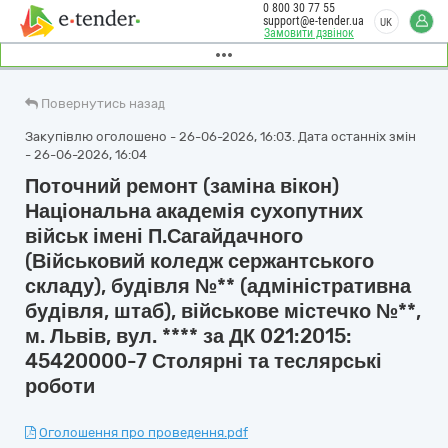
0 800 30 77 55
support@e-tender.ua
UK
Замовити дзвінок
Повернутись назад
Закупівлю оголошено - 26-06-2026, 16:03. Дата останніх змін
- 26-06-2026, 16:04
Поточний ремонт (заміна вікон)
Національна академія сухопутних
військ імені П.Сагайдачного
(Військовий коледж сержантського
складу), будівля №** (адміністративна
будівля, штаб), військове містечко №**,
м. Львів, вул. **** за ДК 021:2015:
45420000-7 Столярні та теслярські
роботи
Оголошення про проведення.pdf