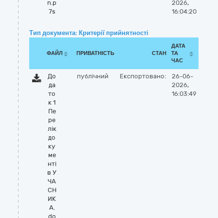
n.p
2026,
7s
16:04:20
Тип документа: Критерії прийнятності
ДАТА
ФАЙЛ
ПРИВАТНІСТЬ
СТАН
ТА
ЧАС
До
публічний
Експортовано:
26-06-
да
2026,
то
16:03:49
к 1
Пе
ре
лік
до
ку
ме
нті
в У
ЧА
СН
ИК
А.
do