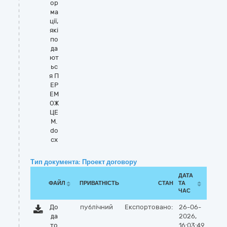
ор
ма
ції,
які
по
да
ют
ьс
я П
ЕР
ЕМ
ОЖ
ЦЕ
М.
do
cx
Тип документа: Проект договору
ДАТА
ФАЙЛ
ПРИВАТНІСТЬ
СТАН
ТА
ЧАС
До
публічний
Експортовано:
26-06-
да
2026,
то
16:03:49