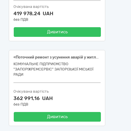
Очікувана вартість
419 978,24 UAH
без ПДВ
Дивитись
«Поточний ремонт з усунення аварій у житловому фонді внаслідок війни (місця загального користування – віконні прорізи, скління) за адресою: вул. Гончара, буд. 84 у м. Запоріжжя», код 45420000-7 за ДК 021:2015 «Столярні та теслярні роботи» [за кодом НК 018:2023:1122 Житлові будинки з трьома та більше квартирами]
КОМУНАЛЬНЕ ПІДПРИЄМСТВО
"ЗАПОРІЖРЕМСЕРВІС" ЗАПОРІЗЬКОЇ МІСЬКОЇ
РАДИ
Очікувана вартість
362 991,16 UAH
без ПДВ
Дивитись