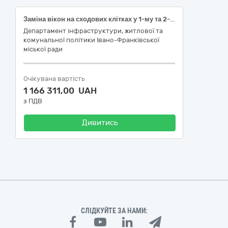
Заміна вікон на сходових клітках у 1-му та 2-му під’їздах багатоквартирного будинку на вул. Коновальця, 130 в м. Івано-Франківськ (поточний ремонт) за (ДК 021:2015–45420000-7 - столярні та теслярні роботи), НК 018:2023
Департамент інфраструктури, житлової та
комунальної політики Івано-Франківської
міської ради
Очікувана вартість
1 166 311,00 UAH
з ПДВ
Дивитись
СЛІДКУЙТЕ ЗА НАМИ: