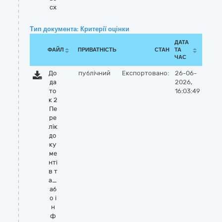
cx
Тип документа: Критерії оцінки
ДАТА
ФАЙЛ
ПРИВАТНІСТЬ
СТАН
ТА
ЧАС
До
публічний
Експортовано:
26-06-
да
2026,
то
16:03:49
к 2
Пе
ре
лік
до
ку
ме
нті
в т
а_
аб
о і
н
ф