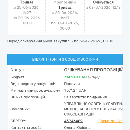
Триває
пропозицій
Очікується
з 25-06-2026,
Триває
з
03-07-2026, 12:13
16:27
з 25-06-2026,
по 30-06-2026,
16:27
00:00
по 03-07-2026,
00:00
Період оскарження умов закупівлі - по
30-06-2026, 00:00
ВІДКРИТІ ТОРГИ З ОСОБЛИВОСТЯМИ
ОЧІКУВАННЯ ПРОПОЗИЦІЙ
Статус:
Бюджет:
314 248
UAH
(з ПДВ)
Вид предмету закупівлі:
Послуги
Мінімальний крок аукціону:
1 571,24 UAH
Оцінка пропозицій:
За вартістю придбання
УПРАВЛІННЯ ОСВІТИ, КУЛЬТУРИ,
Замовник:
МОЛОДІ ТА СПОРТУ ЛОЗУВАТСЬКОЇ
СІЛЬСЬКОЇ РАДИ
ЄДРПОУ:
43946489
Досьє YouControl
Контактна особа:
Олена Юріївна