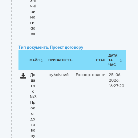
хні
чні
ви
мо
ги.
do
cx
Тип документа: Проект договору
ДАТА
ФАЙЛ
ПРИВАТНІСТЬ
СТАН
ТА
ЧАС
До
публічний
Експортовано:
25-06-
да
2026,
то
16:27:20
к
№3
Пр
оє
кт
до
го
во
ру