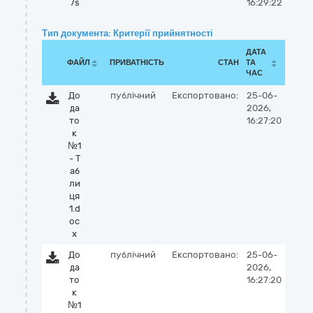
7s
16:29:22
Тип документа: Критерії прийнятності
ДАТА
ФАЙЛ
ПРИВАТНІСТЬ
СТАН
ТА
ЧАС
До
публічний
Експортовано:
25-06-
да
2026,
то
16:27:20
к
№1
- Т
аб
ли
ця
1.d
oc
x
До
публічний
Експортовано:
25-06-
да
2026,
то
16:27:20
к
№1