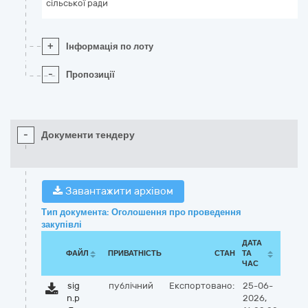
сільської ради
+
Інформація по лоту
-
Пропозиції
-
Документи тендеру
Завантажити архівом
Тип документа: Оголошення про проведення
закупівлі
ДАТА
ФАЙЛ
ПРИВАТНІСТЬ
СТАН
ТА
ЧАС
sig
публічний
Експортовано:
25-06-
n.p
2026,