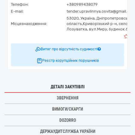
Телефон:
+380989438079
E-mail:
tender.upravlinnya.osvita@gmail.com
53020,
Україна
,
Дніпропетровська
Місцезнаходження:
область,
Криворізький р-н, село
Лозуватка,
вул.Миру, будинок 69
0
Витяг про відсутність судимості
Реєстр корупційних порушників
ДЕТАЛІ ЗАКУПІВЛІ
ЗВЕРНЕННЯ
ВИМОГИ/СКАРГИ
DOZORRO
ДЕРЖАУДИТСЛУЖБА УКРАЇНИ