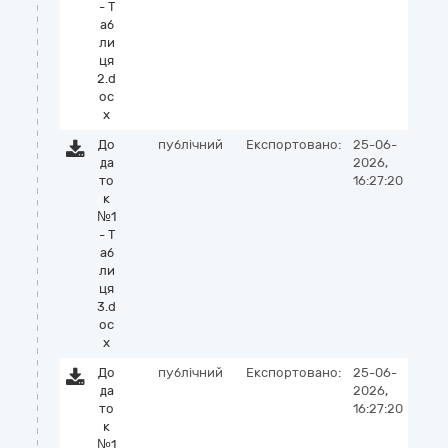
- Т
аб
ли
ця
2.d
oc
x
До
публічний
Експортовано:
25-06-
да
2026,
то
16:27:20
к
№1
- Т
аб
ли
ця
3.d
oc
x
До
публічний
Експортовано:
25-06-
да
2026,
то
16:27:20
к
№1