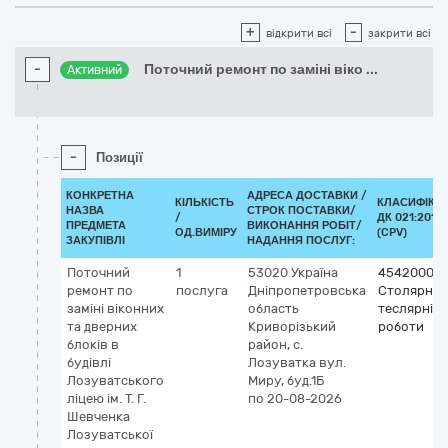
+
-
відкрити всі
закрити всі
-
Поточний ремонт по заміні віко
...
Активний
-
Позиції
КОНКРЕТНА
АДРЕСА ДОСТАВКИ /
КІЛЬКІСТЬ
КЛАСИФІКА
НАЗВА
СТРОК ПОСТАВКИ/
/
ДК 021:2015
ПРЕДМЕТА
ВИКОНАННЯ РОБІТ/
ОД.ВИМІРУ
(CPV)
ЗАКУПІВЛІ
НАДАННЯ ПОСЛУГ:
Поточний
1
53020
Україна
45420000-
ремонт по
послуга
Дніпропетровська
Столярні т
заміні віконних
область
теслярні
та дверних
Криворізький
роботи
блоків в
район, с.
будівлі
Лозуватка
вул.
Лозуватського
Миру, буд.1Б
ліцею ім. Т. Г.
по 20-08-2026
Шевченка
Лозуватської