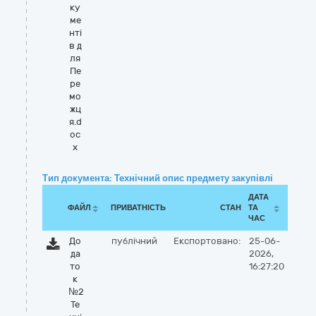
ку
ме
нті
в д
ля
Пе
ре
мо
жц
я.d
oc
x
Тип документа: Технічний опис предмету закупівлі
ДАТА
ФАЙЛ
ПРИВАТНІСТЬ
СТАН
ТА
ЧАС
До
публічний
Експортовано:
25-06-
да
2026,
то
16:27:20
к
№2
Те