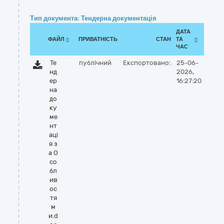
Тип документа: Тендерна документація
ДАТА
ФАЙЛ
ПРИВАТНІСТЬ
СТАН
ТА
ЧАС
Те
публічний
Експортовано:
25-06-
нд
2026,
ер
16:27:20
на
до
ку
ме
нт
аці
я з
а О
со
бл
ив
ос
тя
м
и.d