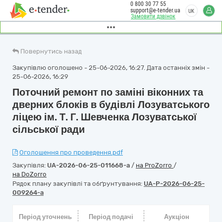
0 800 30 77 55
support@e-tender.ua
UK
Замовити дзвінок
Повернутись назад
Закупівлю оголошено - 25-06-2026, 16:27. Дата останніх змін -
25-06-2026, 16:29
Поточний ремонт по заміні віконних та
дверних блоків в будівлі Лозуватського
ліцею ім. Т. Г. Шевченка Лозуватської
сільської ради
Оголошення про проведення.pdf
Закупівля:
UA-2026-06-25-011668-a
/
на ProZorro
/
на DoZorro
Рядок плану закупівлі та обґрунтування:
UA-P-2026-06-25-
009264-a
Період уточнень
Період подачі
Аукціон