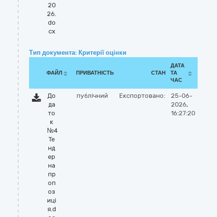
20
26.
do
cx
Тип документа: Критерії оцінки
ДАТА
ФАЙЛ
ПРИВАТНІСТЬ
СТАН
ТА
ЧАС
До
публічний
Експортовано:
25-06-
да
2026,
то
16:27:20
к
№4
Те
нд
ер
на
пр
оп
оз
иці
я.d