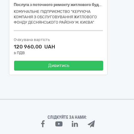
Послуга з поточного ремонту житлового будинку (об’єкту) за адресою: проспект Червоної Калини, 8 у Деснянському районі м. Києва встановлення металевих дверей за ДК 021:2015 (CPV):45420000-7 Столярні та теслярні роботи.
КОМУНАЛЬНЕ ПІДПРИЄМСТВО "КЕРУЮЧА
КОМПАНІЯ З ОБСЛУГОВУВАННЯ ЖИТЛОВОГО
ФОНДУ ДЕСНЯНСЬКОГО РАЙОНУ М. КИЄВА"
Очікувана вартість
120 960,00 UAH
з ПДВ
Дивитись
СЛІДКУЙТЕ ЗА НАМИ: