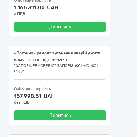
Очікувана вартість
1 166 311,00 UAH
з ПДВ
Дивитись
«Поточний ремонт з усунення аварій у житловому фонді внаслідок війни (місця загального користування – віконні прорізи, скління) за адресою: вул. Фелікса Мовчановського/Омельченка, буд. 19/27 у м. Запоріжжя», код 45420000-7 за ДК 021:2015 «Столярні та теслярні роботи» [за кодом НК 018:2023:1122 Житлові будинки з трьома та більше квартирами]
КОМУНАЛЬНЕ ПІДПРИЄМСТВО
"ЗАПОРІЖРЕМСЕРВІС" ЗАПОРІЗЬКОЇ МІСЬКОЇ
РАДИ
Очікувана вартість
157 998,51 UAH
без ПДВ
Дивитись