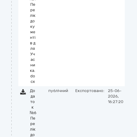
Пе
ре
лік
до
ку
ме
нті
в д
ля
Уч
ас
ни
ка.
do
cx
До
публічний
Експортовано:
25-06-
да
2026,
то
16:27:20
к
№6
Пе
ре
лік
до