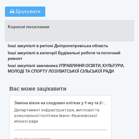
Друкувати
Корисні посилання
Інші закупівлі в регіоні Дніпропетровська область
Інші закупівлі в категорії Будівельні роботи та поточний
ремонт
Інші закупівлі замовника УПРАВЛІННЯ ОСВІТИ, КУЛЬТУРИ,
МОЛОДІ ТА СПОРТУ ЛОЗУВАТСЬКОЇ СІЛЬСЬКОЇ РАДИ
Вас може зацікавити
Заміна вікон на сходових клітках у 1-му та 2-му під’їздах багатоквартирного будинку на вул. Коновальця, 130 в м. Івано-Франківськ (поточний ремонт) за (ДК 021:2015–45420000-7 - столярні та теслярні роботи), НК 018:2023
Департамент інфраструктури, житлової та
комунальної політики Івано-Франківської
міської ради