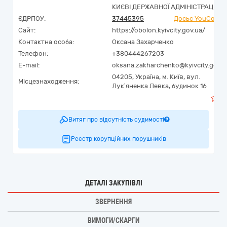
КИЄВІ ДЕРЖАВНОЇ АДМІНІСТРАЦІЇ
ЄДРПОУ:
37445395
Досьє YouContro
Сайт:
https://obolon.kyivcity.gov.ua/
Контактна особа:
Оксана Захарченко
Телефон:
+380444267203
E-mail:
oksana.zakharchenko@kyivcity.gov.u
04205,
Україна
,
м. Київ,
вул.
Місцезнаходження:
Лук’яненка Левка, будинок 16
Витяг про відсутність судимості
Реєстр корупційних порушників
ДЕТАЛІ ЗАКУПІВЛІ
ЗВЕРНЕННЯ
ВИМОГИ/СКАРГИ