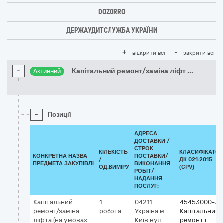
DOZORRO
ДЕРЖАУДИТСЛУЖБА УКРАЇНИ
+
-
відкрити всі
закрити всі
-
Капітальний ремонт/заміна ліфт
...
Активний
-
Позиції
АДРЕСА
ДОСТАВКИ /
СТРОК
КІЛЬКІСТЬ
КЛАСИФІКАТОР
КОНКРЕТНА НАЗВА
ПОСТАВКИ/
/
ДК 021:2015
ПРЕДМЕТА ЗАКУПІВЛІ
ВИКОНАННЯ
ОД.ВИМІРУ
(CPV)
РОБІТ/
НАДАННЯ
ПОСЛУГ:
Капітальний
1
04211
45453000-7
ремонт/заміна
робота
Україна
м.
Капітальний
ліфта (на умовах
Київ
вул.
ремонт і