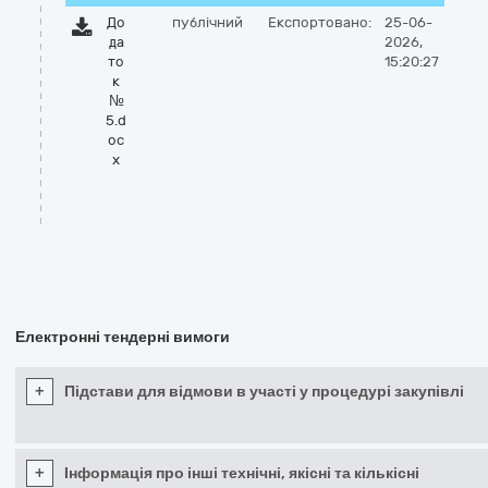
До
публічний
Експортовано:
25-06-
да
2026,
то
15:20:27
к
№
5.d
oc
x
Електронні тендерні вимоги
+
Підстави для відмови в участі у процедурі закупівлі
+
Інформація про інші технічні, якісні та кількісні