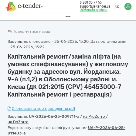
0 800 30 77 55
support@e-tender.ua
UK
Замовити дзвінок
Повернутись назад
Закупівлю оголошено - 25-06-2026, 15:20. Дата останніх змін
- 25-06-2026, 15:22
Капітальний ремонт/заміна ліфта (на
умовах співфінансування) у житловому
будинку за адресою вул. Йорданська,
9-А (п.1,2) в Оболонському районі м.
Києва (ДК 021:2015 (CPV) 45453000-7
Капітальний ремонт і реставрація)
Оголошення про проведення.pdf
Закупівля:
UA-2026-06-25-009711-a
/
на ProZorro
/
на DoZorro
Рядок плану закупівлі та обґрунтування:
UA-P-2026-06-25-
011403-a