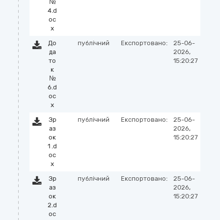
№
4.d
oc
x
До
публічний
Експортовано:
25-06-
да
2026,
то
15:20:27
к
№
6.d
oc
x
Зр
публічний
Експортовано:
25-06-
аз
2026,
ок
15:20:27
1 .d
oc
x
Зр
публічний
Експортовано:
25-06-
аз
2026,
ок
15:20:27
2.d
oc