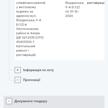
співфінансування)
Йорданська,
реставрація
у житловому
9-А (п.1,2)
будинку за
по 31-12-
адресою вул.
2026
Йорданська, 9-А
(п.1,2) в
Оболонському
районі м. Києва
(ДК 021:2015 (CPV)
45453000-7
Капітальний
ремонт і
реставрація)
+
Інформація по лоту
-
Пропозиції
-
Документи тендеру