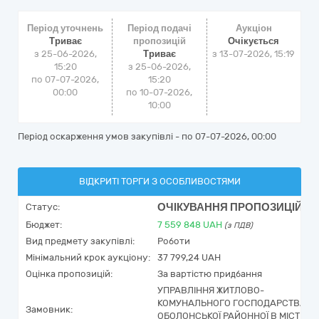
Період уточнень
Період подачі
Аукціон
Триває
пропозицій
Очікується
з 25-06-2026,
Триває
з
13-07-2026, 15:19
15:20
з 25-06-2026,
по 07-07-2026,
15:20
00:00
по 10-07-2026,
10:00
Період оскарження умов закупівлі - по
07-07-2026, 00:00
ВІДКРИТІ ТОРГИ З ОСОБЛИВОСТЯМИ
ОЧІКУВАННЯ ПРОПОЗИЦІЙ
Статус:
Бюджет:
7 559 848
UAH
(з ПДВ)
Вид предмету закупівлі:
Роботи
Мінімальний крок аукціону:
37 799,24 UAH
Оцінка пропозицій:
За вартістю придбання
УПРАВЛІННЯ ЖИТЛОВО-
КОМУНАЛЬНОГО ГОСПОДАРСТВА
Замовник:
ОБОЛОНСЬКОЇ РАЙОННОЇ В МІСТІ