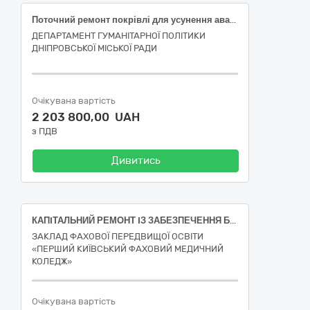
Поточний ремонт покрівлі для усунення аварії в будівлі Дніпровської гімназії № 94 Дніпровської міської ради за адресою: м. Дніпро, вул. Велика Діївська, буд. 463
ДЕПАРТАМЕНТ ГУМАНІТАРНОЇ ПОЛІТИКИ
ДНІПРОВСЬКОЇ МІСЬКОЇ РАДИ
Очікувана вартість
2 203 800,00 UAH
з ПДВ
Дивитись
КАПIТАЛЬНИЙ РЕМОНТ IЗ ЗАБЕЗПЕЧЕННЯ БЕЗБАР’ЄРНОГО ПРОСТОРУ (ОБЛАШТУВАННЯ ПАНДУСУ) КОРПУСУ № 4 ЗАКЛАДУ ФАХОВОЇ ПЕРЕДВИЩОЇ ОСВIТИ "ПЕРШИЙ КИЇВСЬКИЙ ФАХОВИЙ МЕДИЧНИЙ КОЛЕДЖ" ЗА АДРЕСОЮ: ВУЛ. IГОРЯ ТУРЧИНА, БУД. 6 У ШЕВЧЕНКIВСЬКОМУ РАЙОНI М. КИЄВА
ЗАКЛАД ФАХОВОЇ ПЕРЕДВИЩОЇ ОСВІТИ
«ПЕРШИЙ КИЇВСЬКИЙ ФАХОВИЙ МЕДИЧНИЙ
КОЛЕДЖ»
Очікувана вартість