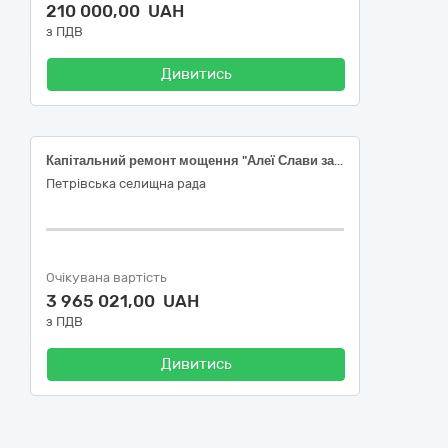
210 000,00 UAH
з ПДВ
Дивитись
Капітальний ремонт мощення "Алеї Слави загиблих воїнів" на центральному кладовищі селища Петрове Олександрійського району Кіровоградської області код 45453000-7 - Капітальний ремонт і реставрація за ДК 021:2015 Єдиного закупівельного словника
Петрівська селищна рада
Очікувана вартість
3 965 021,00 UAH
з ПДВ
Дивитись