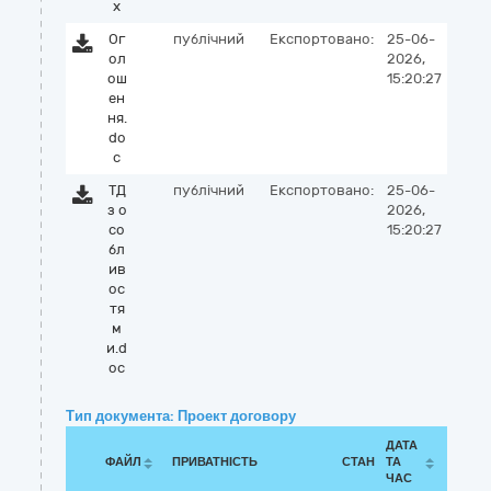
x
Ог
публічний
Експортовано:
25-06-
ол
2026,
ош
15:20:27
ен
ня.
do
c
ТД
публічний
Експортовано:
25-06-
з о
2026,
со
15:20:27
бл
ив
ос
тя
м
и.d
oc
Тип документа: Проект договору
ДАТА
ФАЙЛ
ПРИВАТНІСТЬ
СТАН
ТА
ЧАС