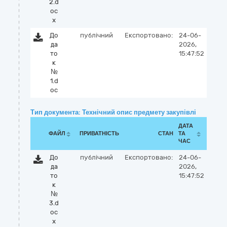
2.d
oc
x
До
публічний
Експортовано:
24-06-
да
2026,
то
15:47:52
к
№
1.d
oc
Тип документа: Технічний опис предмету закупівлі
ДАТА
ФАЙЛ
ПРИВАТНІСТЬ
СТАН
ТА
ЧАС
До
публічний
Експортовано:
24-06-
да
2026,
то
15:47:52
к
№
3.d
oc
x