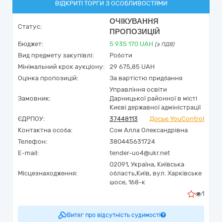
ВІДКРИТІ ТОРГИ З ОСОБЛИВОСТЯМИ
ОЧІКУВАННЯ
Статус:
ПРОПОЗИЦІЙ
Бюджет:
5 935 170
UAH
(з ПДВ)
Вид предмету закупівлі:
Роботи
Мінімальний крок аукціону:
29 675,85 UAH
Оцінка пропозицій:
За вартістю придбання
Управління освіти
Замовник:
Дарницької районної в місті
Києві державної адміністрації
ЄДРПОУ:
37448113
Досьє YouControl
Контактна особа:
Сом Алла Олександрівна
Телефон:
380445631724
E-mail:
tender-uo4@ukr.net
02091,
Україна
,
Київська
Місцезнаходження:
область,
Київ,
вул. Харківське
шосе, 168-к
1
Витяг про відсутність судимості