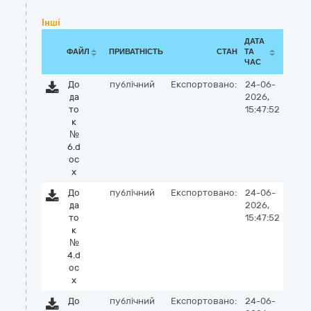
Інші
ДАТА
ФАЙЛ
ПРИВАТНІСТЬ
СТАН
ТА
ЧАС
До
публічний
Експортовано:
24-06-
да
2026,
то
15:47:52
к
№
6.d
oc
x
До
публічний
Експортовано:
24-06-
да
2026,
то
15:47:52
к
№
4.d
oc
x
До
публічний
Експортовано:
24-06-