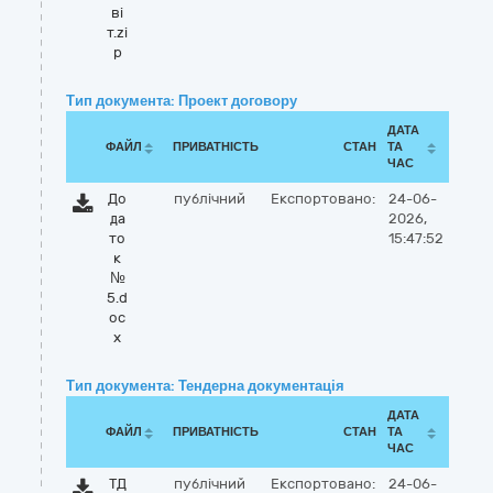
ві
т.zi
p
Тип документа: Проект договору
ДАТА
ФАЙЛ
ПРИВАТНІСТЬ
СТАН
ТА
ЧАС
До
публічний
Експортовано:
24-06-
да
2026,
то
15:47:52
к
№
5.d
oc
x
Тип документа: Тендерна документація
ДАТА
ФАЙЛ
ПРИВАТНІСТЬ
СТАН
ТА
ЧАС
ТД
публічний
Експортовано:
24-06-