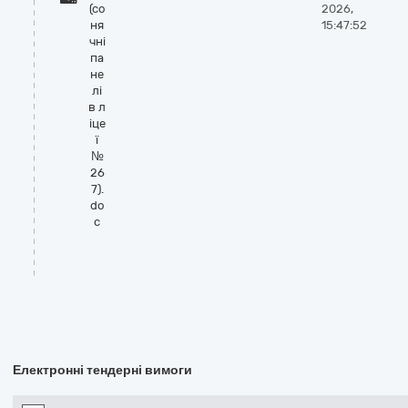
(со
2026,
ня
15:47:52
чні
па
не
лі
в л
іце
ї
№
26
7).
do
c
Електронні тендерні вимоги