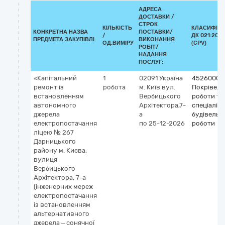
АДРЕСА
ДОСТАВКИ /
СТРОК
КІЛЬКІСТЬ
КЛАСИФІКА
КОНКРЕТНА НАЗВА
ПОСТАВКИ/
/
ДК 021:2015
ПРЕДМЕТА ЗАКУПІВЛІ
ВИКОНАННЯ
ОД.ВИМІРУ
(CPV)
РОБІТ/
НАДАННЯ
ПОСЛУГ:
«Капітальний
1
02091
Україна
45260000
ремонт із
робота
м. Київ
вул.
Покрівель
встановленням
Вербицького
роботи та 
автономного
Архітектора,7-
спеціалізо
джерела
а
будівельні
електропостачання
по 25-12-2026
роботи
ліцею № 267
Дарницького
району м. Києва,
вулиця
Вербицького
Архітектора, 7-а
(інженерних мереж
електропостачання
із встановленням
альтернативного
джерела – сонячної