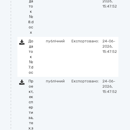
да
2026,
то
15:47:52
к
№
8.d
oc
x
До
публічний
Експортовано:
24-06-
да
2026,
то
15:47:52
к
№
7.d
oc
Пр
публічний
Експортовано:
24-06-
ое
2026,
кт,
15:47:52
ек
сп
ер
ти
за,
те
х.з