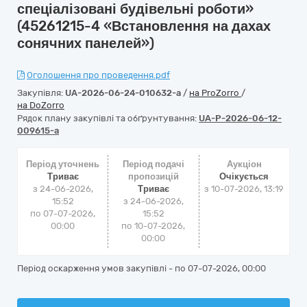
спеціалізовані будівельні роботи»
(45261215-4 «Встановлення на дахах
сонячних панелей»)
Оголошення про проведення.pdf
Закупівля:
UA-2026-06-24-010632-a
/
на ProZorro
/
на DoZorro
Рядок плану закупівлі та обґрунтування:
UA-P-2026-06-12-
009615-a
Період уточнень
Період подачі
Аукціон
Триває
пропозицій
Очікується
з 24-06-2026,
Триває
з
10-07-2026, 13:19
15:52
з 24-06-2026,
по 07-07-2026,
15:52
00:00
по 10-07-2026,
00:00
Період оскарження умов закупівлі - по
07-07-2026, 00:00