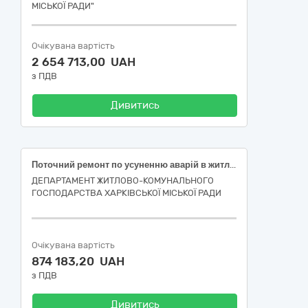
МІСЬКОЇ РАДИ"
Очікувана вартість
2 654 713,00 UAH
з ПДВ
Дивитись
Поточний ремонт по усуненню аварій в житловому фонді багатоквартирного будинку за адресою: проспект Аерокосмічний, 64, місто Харків (код ДК 021:2015-45260000-7 Покрівельні роботи та інші спеціалізовані будівельні роботи)
ДЕПАРТАМЕНТ ЖИТЛОВО-КОМУНАЛЬНОГО
ГОСПОДАРСТВА ХАРКІВСЬКОЇ МІСЬКОЇ РАДИ
Очікувана вартість
874 183,20 UAH
з ПДВ
Дивитись