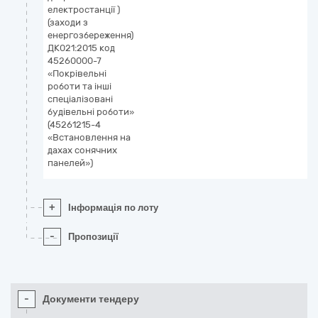
електростанції )
(заходи з
енергозбереження)
ДК021:2015 код
45260000-7
«Покрівельні
роботи та інші
спеціалізовані
будівельні роботи»
(45261215-4
«Встановлення на
дахах сонячних
панелей»)
+
Інформація по лоту
-
Пропозиції
-
Документи тендеру