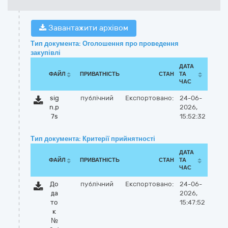
Завантажити архівом
Тип документа: Оголошення про проведення
закупівлі
ДАТА
ФАЙЛ
ПРИВАТНІСТЬ
СТАН
ТА
ЧАС
sig
публічний
Експортовано:
24-06-
n.p
2026,
7s
15:52:32
Тип документа: Критерії прийнятності
ДАТА
ФАЙЛ
ПРИВАТНІСТЬ
СТАН
ТА
ЧАС
До
публічний
Експортовано:
24-06-
да
2026,
то
15:47:52
к
№