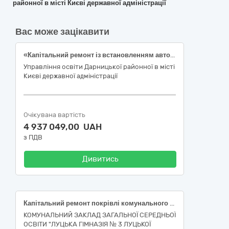
районної в місті Києві державної адміністрації
Вас може зацікавити
«Капітальний ремонт із встановленням автономного джерела електропостачання ліцею № 305 Дарницького району м. Києва, вулиця Харченка Євгена, 53 (інженерних мереж електропостачання із встановленням альтернативного джерела – сонячної електростанції ) (заходи з енергозбереження) ДК021:2015 код 45260000-7 «Покрівельні роботи та інші спеціалізовані будівельні роботи» (45261215-4 «Встановлення на дахах сонячних панелей»)
Управління освіти Дарницької районної в місті
Києві державної адміністрації
Очікувана вартість
4 937 049,00 UAH
з ПДВ
Дивитись
Капітальний ремонт покрівлі комунального закладу загальної середньої освіти «Луцька гімназія №3 Луцької міської ради» по вул. Мистецька, 5, у м. Луцьку» (І пусковий комплекс)
КОМУНАЛЬНИЙ ЗАКЛАД ЗАГАЛЬНОЇ СЕРЕДНЬОЇ
ОСВІТИ "ЛУЦЬКА ГІМНАЗІЯ № 3 ЛУЦЬКОЇ