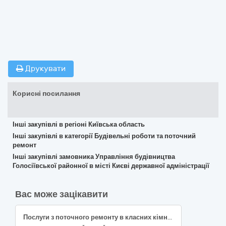
Друкувати
Корисні посилання
Інші закупівлі в регіоні Київська область
Інші закупівлі в категорії Будівельні роботи та поточний
ремонт
Інші закупівлі замовника Управління будівництва
Голосіївської районної в місті Києві державної адміністрації
Вас може зацікавити
Послуги з поточного ремонту в класних кімнатах для облаштування освітнього простору академічного ліцею №8 Нововолинської міської ради Волинської області за адресою: м. Нововолинськ Шахтарський (мікрорайон ) 4-А (ДК 021:2015: 45450000-6 - Інші завершальні будівельні роботи)