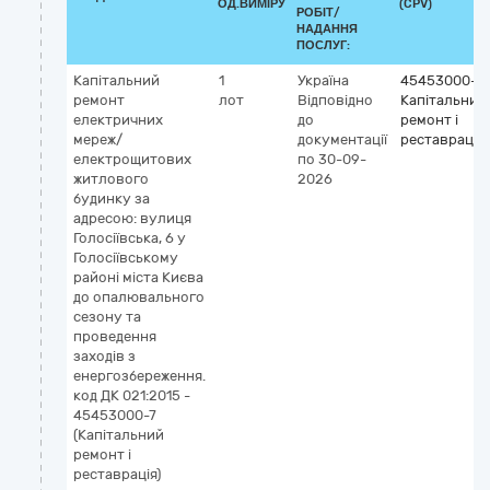
ОД.ВИМІРУ
(CPV)
РОБІТ/
НАДАННЯ
ПОСЛУГ:
Капітальний
1
Україна
45453000-7
ремонт
лот
Відповідно
Капітальний
електричних
до
ремонт і
мереж/
документації
реставрація
електрощитових
по 30-09-
житлового
2026
будинку за
адресою: вулиця
Голосіївська, 6 у
Голосіївському
районі міста Києва
до опалювального
сезону та
проведення
заходів з
енергозбереження.
код ДК 021:2015 -
45453000-7
(Капітальний
ремонт і
реставрація)