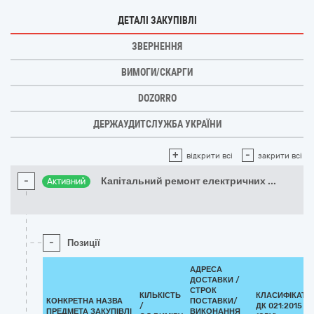
ДЕТАЛІ ЗАКУПІВЛІ
ЗВЕРНЕННЯ
ВИМОГИ/СКАРГИ
DOZORRO
ДЕРЖАУДИТСЛУЖБА УКРАЇНИ
+
-
відкрити всі
закрити всі
-
Капітальний ремонт електричних
...
Активний
-
Позиції
АДРЕСА
ДОСТАВКИ /
СТРОК
КІЛЬКІСТЬ
КЛАСИФІКАТО
КОНКРЕТНА НАЗВА
ПОСТАВКИ/
/
ДК 021:2015
ПРЕДМЕТА ЗАКУПІВЛІ
ВИКОНАННЯ