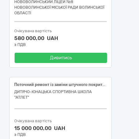
НОВОВОЛИНСЬКИЙ ЛІЦЕЙ №8
НОВОВОЛИНСЬКОЇ МІСЬКОЇ РАДИ ВОЛИНСЬКОЇ
ОБЛАСТІ
Очікувана вартість
580 000,00 UAH
з ПДВ
Дивитись
Поточний ремонт із заміни штучного покриття Дитячо-юнацької спортивної школи «АТЛЕТ» по вул. Зрошувальна, 4А в Дарницькому районі м. Києва
ДИТЯЧО-ЮНАЦЬКА СПОРТИВНА ШКОЛА
"АТЛЕТ"
Очікувана вартість
15 000 000,00 UAH
з ПДВ