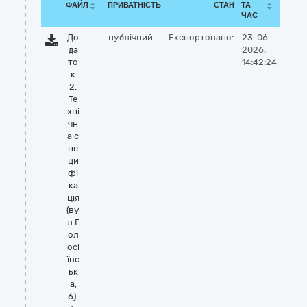
ФАЙЛ
ПРИВАТНІСТЬ
СТАН
ТА
ЧАС
До
публічний
Експортовано:
23-06-
да
2026,
то
14:42:24
к
2.
Те
хні
чн
а с
пе
ци
фі
ка
ція
(ву
л.Г
ол
осі
ївс
ьк
а,
6).