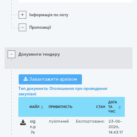
+
Інформація по лоту
-
Пропозиції
-
Документи тендеру
Завантажити архівом
Тип документа: Оголошення про проведення
закупівлі
ДАТА
ФАЙЛ
ПРИВАТНІСТЬ
СТАН
ТА
ЧАС
sig
публічний
Експортовано:
23-06-
n.p
2026,
7s
14:43:17