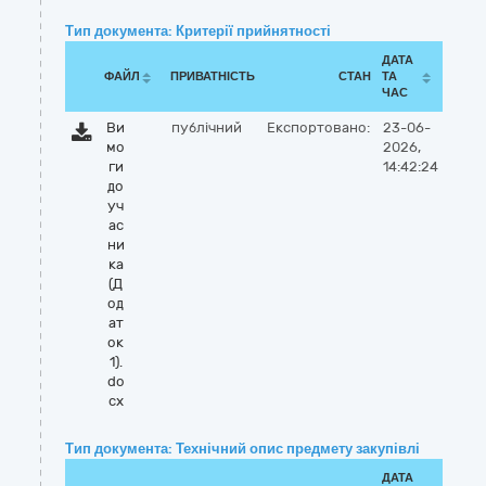
Тип документа: Критерії прийнятності
ДАТА
ФАЙЛ
ПРИВАТНІСТЬ
СТАН
ТА
ЧАС
Ви
публічний
Експортовано:
23-06-
мо
2026,
ги
14:42:24
до
уч
ас
ни
ка
(Д
од
ат
ок
1).
do
cx
Тип документа: Технічний опис предмету закупівлі
ДАТА