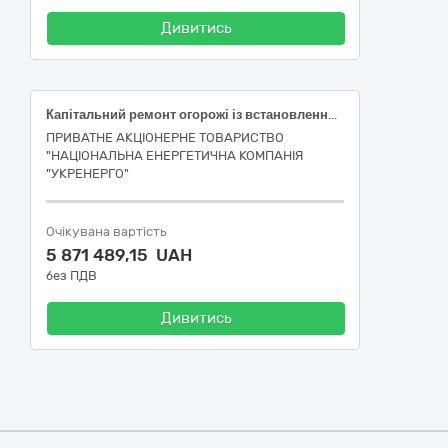
Дивитись
Капітальний ремонт огорожі із встановленням інженерної системи захисту периметру на об'єкті Івано-Франківського РЦОМ 45453000-7 Капітальний ремонт і реставрація
ПРИВАТНЕ АКЦІОНЕРНЕ ТОВАРИСТВО
"НАЦІОНАЛЬНА ЕНЕРГЕТИЧНА КОМПАНІЯ
"УКРЕНЕРГО"
Очікувана вартість
5 871 489,15 UAH
без ПДВ
Дивитись