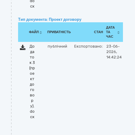
do
cx
Тип документа: Проект договору
ДАТА
ФАЙЛ
ПРИВАТНІСТЬ
СТАН
ТА
ЧАС
До
публічний
Експортовано:
23-06-
да
2026,
то
14:42:24
к 3
(пр
ое
кт
до
го
во
р
у).
do
cx