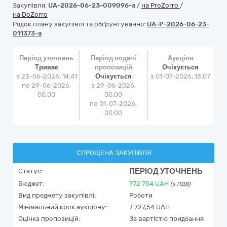
Закупівля:
UA-2026-06-23-009096-a
/
на ProZorro
/
на DoZorro
Рядок плану закупівлі та обґрунтування:
UA-P-2026-06-23-
011373-a
Період уточнень
Період подачі
Аукціон
Триває
пропозицій
Очікується
з 23-06-2026, 14:41
Очікується
з
01-07-2026, 13:07
по 29-06-2026,
з 29-06-2026,
00:00
00:00
по 01-07-2026,
00:00
СПРОЩЕНА ЗАКУПІВЛЯ
ПЕРІОД УТОЧНЕНЬ
Статус:
Бюджет:
772 754
UAH
(з ПДВ)
Вид предмету закупівлі:
Роботи
Мінімальний крок аукціону:
7 727,54 UAH
Оцінка пропозицій:
За вартістю придбання