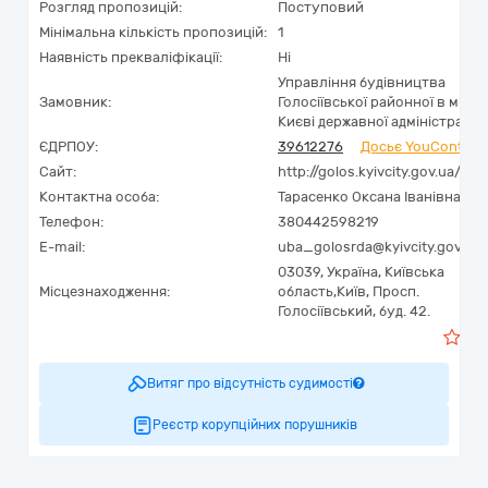
Розгляд пропозицій:
Поступовий
Мінімальна кількість пропозицій:
1
Наявність прекваліфікації:
Ні
Управління будівництва
Замовник:
Голосіївської районної в місті
Києві державної адміністрації
ЄДРПОУ:
39612276
Досьє YouControl
Сайт:
http://golos.kyivcity.gov.ua/
Контактна особа:
Тарасенко Оксана Іванівна
Телефон:
380442598219
E-mail:
uba_golosrda@kyivcity.gov.ua
03039,
Україна
,
Київська
Місцезнаходження:
область,
Київ,
Просп.
Голосіївський, буд. 42.
1
Витяг про відсутність судимості
Реєстр корупційних порушників