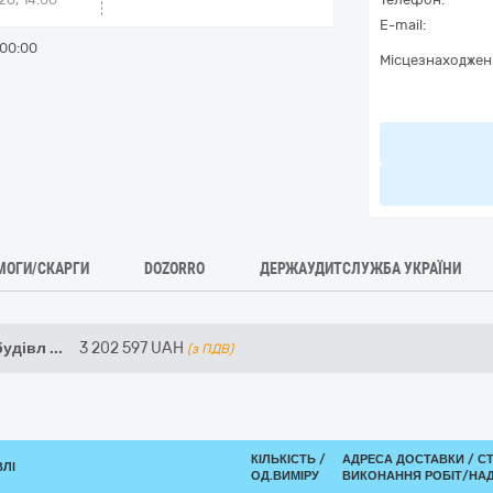
E-mail:
00:00
Місцезнаходжен
МОГИ/СКАРГИ
DOZORRO
ДЕРЖАУДИТСЛУЖБА УКРАЇНИ
будівл
...
3 202 597
UAH
(з ПДВ)
КІЛЬКІСТЬ /
АДРЕСА ДОСТАВКИ /
С
ВЛІ
ОД.ВИМІРУ
ВИКОНАННЯ РОБІТ/НАД