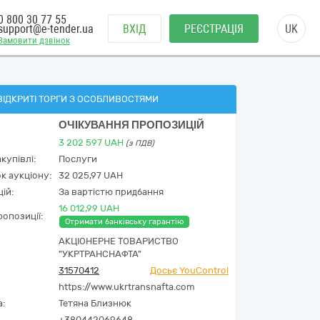
0 800 30 77 55
support@e-tender.ua
ВХІД
РЕЄСТРАЦІЯ
UK
Замовити дзвінок
ВІДКРИТІ ТОРГИ З ОСОБЛИВОСТЯМИ
ОЧІКУВАННЯ ПРОПОЗИЦІЙ
3 202 597
UAH
(з ПДВ)
купівлі:
Послуги
к аукціону:
32 025,97 UAH
ій:
За вартістю придбання
16 012,99 UAH
опозиції:
Отримати банківську гарантію
АКЦІОНЕРНЕ ТОВАРИСТВО
"УКРТРАНСНАФТА"
31570412
Досьє YouControl
https://www.ukrtransnafta.com
а:
Тетяна Близнюк
+380442069648