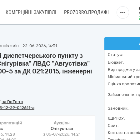
КОМЕРЦІЙНІ ЗАКУПІВЛІ
PROZORRO.ПРОДАЖІ
нніх змін - 22-06-2026, 14:31
 диспетчерського пункту з
Статус:
Снігурівка" ЛВДС "Августівка"
Бюджет:
Вид предмету за
0-5 за ДК 021:2015, інженерні
Мінімальний кро
Оцінка пропозиц
Забезпечення пр
/
на DoZorro
-12-29-012611-a
Замовник:
ЄДРПОУ:
 пропозицій
Аукціон
Сайт:
ає
Очікується
Контактна особ
6, 14:28
з
06-07-2026, 14:21
6, 14:00
Телефон: