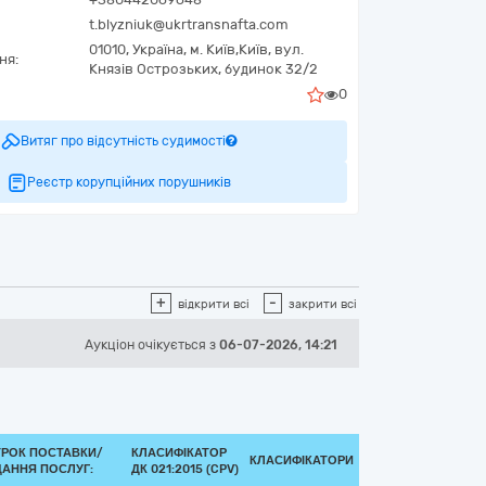
t.blyzniuk@ukrtransnafta.com
01010,
Україна
,
м. Київ,
Київ,
вул.
ня:
Князів Острозьких, будинок 32/2
0
Витяг про відсутність судимості
Реєстр корупційних порушників
+
-
відкрити всі
закрити всі
Аукціон
очікується
з
06-07-2026, 14:21
ТРОК ПОСТАВКИ/
КЛАСИФІКАТОР
КЛАСИФІКАТОРИ
АННЯ ПОСЛУГ:
ДК 021:2015 (CPV)