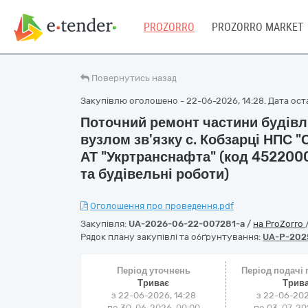
PROZORRO
PROZORRO MARKET
Повернутись назад
Закупівлю оголошено - 22-06-2026, 14:28. Дата оста
Поточний ремонт частини будівлі
вузлом зв'язку с. Кобзарці НПС "
АТ "Укртранснафта" (код 4522000
та будівельні роботи)
Оголошення про проведення.pdf
Закупівля:
UA-2026-06-22-007281-a
/
на ProZorro
Рядок плану закупівлі та обґрунтування:
UA-P-2025
Період уточнень
Період подачі
Триває
Трив
з 22-06-2026, 14:28
з 22-06-202
по 30-06-2026, 00:00
по 03-07-202