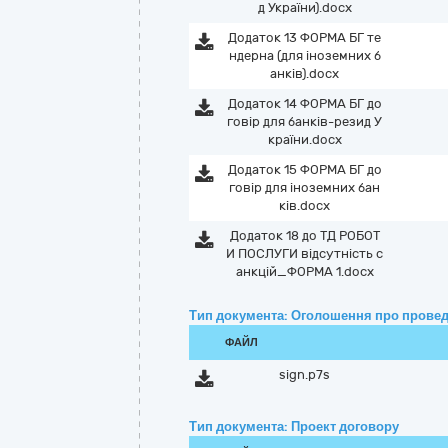
д України).docx
Додаток 13 ФОРМА БГ те
ндерна (для іноземних б
анків).docx
Додаток 14 ФОРМА БГ до
говір для банків-резид У
країни.docx
Додаток 15 ФОРМА БГ до
говір для іноземних бан
ків.docx
Додаток 18 до ТД РОБОТ
И ПОСЛУГИ відсутність с
анкцій_ФОРМА 1.docx
Тип документа: Оголошення про провед
ФАЙЛ
sign.p7s
Тип документа: Проект договору