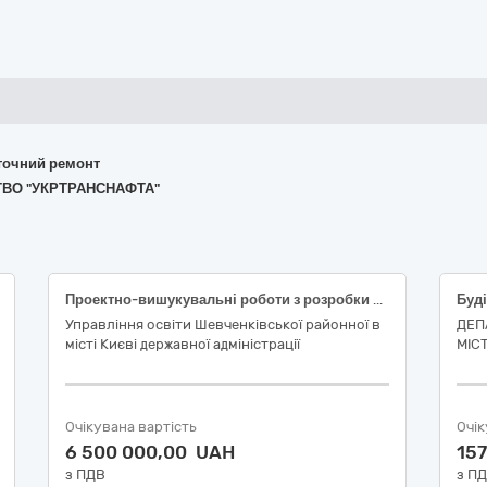
поточний ремонт
СТВО "УКРТРАНСНАФТА"
Проектно-вишукувальні роботи з розробки робочого проєкту «Реконструкція нежитлових будівель літ. «А», «Б», «В» школи І-ІІІ ступенів №175 ім. В. Марченка з прибудовою споруди подвійного призначення із захисними властивостями протирадіаційного укриття за адресою: м. Київ, вулиця Щербаківського Данила (вулиця Щербакова), будинок 58 А» (Код ДК 021:2015 45220000-5 Інженерні та будівельні роботи)
Управління освіти Шевченківської районної в
ДЕП
місті Києві державної адміністрації
МІС
Очікувана вартість
Очік
6 500 000,00 UAH
15
з ПДВ
з П