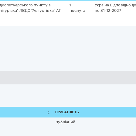
 диспетчерського пункту з
1
Україна
Відповідно до
нігурівка" ЛВДС "Августівка" АТ
послуга
по 31-12-2027
ПРИВАТНІСТЬ
публічний