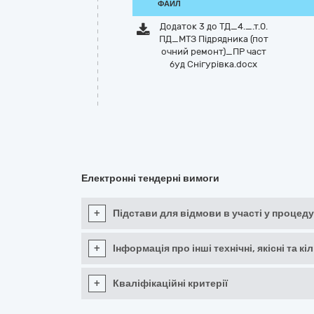
ФАЙЛ
Додаток 3 до ТД_4._.т.0.
ПД_МТЗ Підрядника (пот
очний ремонт)_ПР част
буд Снігурівка.docx
Електронні тендерні вимоги
+
Підстави для відмови в участі у процеду
+
Інформація про інші технічні, якісні та 
+
Кваліфікаційні критерії