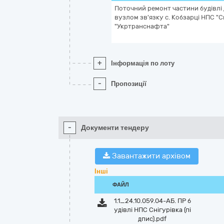
Поточний ремонт частини будівлі
вузлом зв'язку с. Кобзарці НПС "С
"Укртранснафта"
+
Інформація по лоту
-
Пропозиції
-
Документи тендеру
Завантажити архівом
Інші
ФАЙЛ
1.1_24.10.059.04-АБ. ПР б
удівлі НПС Снігурівка (пі
дпис).pdf