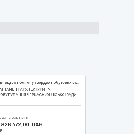
Будівництво полігону твердих побутових відходів в районі с. Руська Поляна (І черга)
АРТАМЕНТ АРХІТЕКТУРИ ТА
ТОБУДУВАННЯ ЧЕРКАСЬКОЇ МІСЬКОЇ РАДИ
увана вартість
7 828 672,00 UAH
ДВ