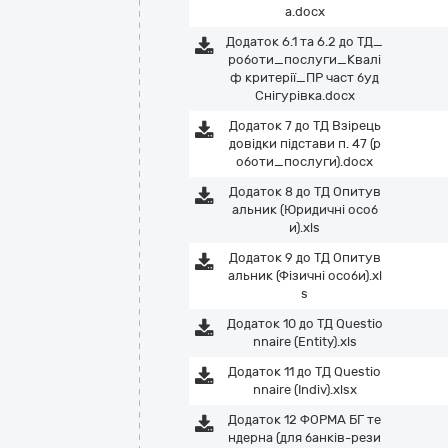
а.docx
Додаток 6.1 та 6.2 до ТД_
роботи_послуги_Квалі
ф критерії_ПР част буд
Снігурівка.docx
Додаток 7 до ТД Взірець
довідки підстави п. 47 (р
оботи_послуги).docx
Додаток 8 до ТД Опитув
альник (Юридичні особ
и).xls
Додаток 9 до ТД Опитув
альник (Фізичні особи).xl
s
Додаток 10 до ТД Questio
nnaire (Entity).xls
Додаток 11 до ТД Questio
nnaire (Indiv).xlsx
Додаток 12 ФОРМА БГ те
ндерна (для банків-рези