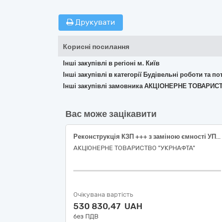
Друкувати
Корисні посилання
Інші закупівлі в регіоні м. Київ
Інші закупівлі в категорії Будівельні роботи та 
Інші закупівлі замовника АКЦІОНЕРНЕ ТОВАРИ
Вас може зацікавити
Реконструкція КЗП +++ з заміною ємності УПС-1/1 та депульсатора Д-1 ,+++, Охтирський район, Сумська область. (Додаткові роботи)
АКЦІОНЕРНЕ ТОВАРИСТВО "УКPНAФТА"
Очікувана вартість
530 830,47 UAH
без ПДВ