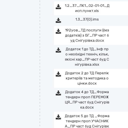
1.2_37_ЛК1_02-01-01_Д
исп.пункт.xls
1.3_37(0).ims
192уов_ТД послуги (без
додатків) з БГ_ПР част б
уд Снігурівка.docx
Додаток 1 до ТД_Інф пр
о необхідні техніч, кільк,
якісні хар_ПР част буд С
нігурівка.xlsx
Додаток 2 до ТД Перелік
критеріїв та методика о
цінки.docx
Додаток 4 до ТД_Форма
тендерн проп ПЕРЕМОЖ
ЦЯ_ПР част буд Снігурів
ка.docx
Додаток 5 до ТД _Форма
тендерн проп УЧАСНИК
А_ПР част буд Снігурівк