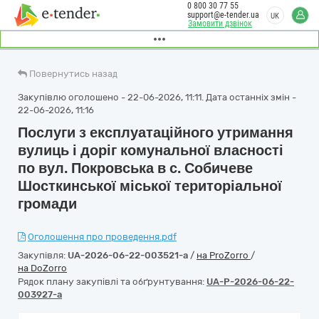
0 800 30 77 55
support@e-tender.ua
UK
Замовити дзвінок
Повернутись назад
Закупівлю оголошено - 22-06-2026, 11:11. Дата останніх змін -
22-06-2026, 11:16
Послуги з експлуатаційного утримання
вулиць і доріг комунальної власності
по вул. Покровська в с. Собичеве
Шосткинської міської територіальної
громади
Оголошення про проведення.pdf
Закупівля:
UA-2026-06-22-003521-a
/
на ProZorro
/
на DoZorro
Рядок плану закупівлі та обґрунтування:
UA-P-2026-06-22-
003927-a