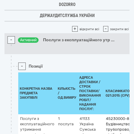
DOZORRO
ДЕРЖАУДИТСЛУЖБА УКРАЇНИ
+
-
відкрити всі
закрити всі
-
Послуги з експлуатаційного утр
...
Активний
-
Позиції
АДРЕСА
ДОСТАВКИ /
СТРОК
КОНКРЕТНА НАЗВА
КІЛЬКІСТЬ
ПОСТАВКИ/
КЛАСИФІКАТОР 
ПРЕДМЕТА
/
ВИКОНАННЯ
021:2015 (CPV)
ЗАКУПІВЛІ
ОД.ВИМІРУ
РОБІТ/
НАДАННЯ
ПОСЛУГ:
Послуги з
1
41133
45230000-8
експлуатаційного
послуга
Україна
Будівництво
утримання
Сумська
трубопроводів