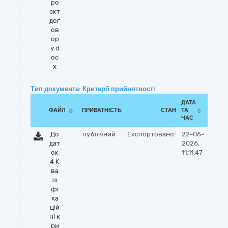
ро
єкт
дог
ов
ор
у.d
oc
x
Тип документа: Критерії прийнятності
ДАТА
ФАЙЛ
ПРИВАТНІСТЬ
СТАН
ТА
ЧАС
До
публічний
Експортовано:
22-06-
дат
2026,
ок
11:11:47
4 К
ва
лі
фі
ка
цій
ні к
ри