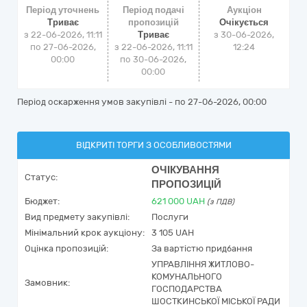
Період уточнень
Період подачі
Аукціон
Триває
пропозицій
Очікується
з 22-06-2026, 11:11
Триває
з
30-06-2026,
по 27-06-2026,
з 22-06-2026, 11:11
12:24
00:00
по 30-06-2026,
00:00
Період оскарження умов закупівлі - по
27-06-2026, 00:00
ВІДКРИТІ ТОРГИ З ОСОБЛИВОСТЯМИ
ОЧІКУВАННЯ
Статус:
ПРОПОЗИЦІЙ
Бюджет:
621 000
UAH
(з ПДВ)
Вид предмету закупівлі:
Послуги
Мінімальний крок аукціону:
3 105 UAH
Оцінка пропозицій:
За вартістю придбання
УПРАВЛІННЯ ЖИТЛОВО-
КОМУНАЛЬНОГО
Замовник:
ГОСПОДАРСТВА
ШОСТКИНСЬКОЇ МІСЬКОЇ РАДИ