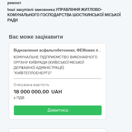
ремонт
Інші закупівлі замовника УПРАВЛІННЯ ЖИТЛОВО-
КОМУНАЛЬНОГО ГОСПОДАРСТВА ШОСТКИНСЬКОЇ МІСЬКОЇ
РАДИ
Вас може зацікавити
Відновлення асфальтобетонних, ФЕМових покриттів місць розриттів після усунення пошкоджень на теплових мережах у Оболонському, Подільському та Шевченківському адміністративних районах м. Києва
КОМУНАЛЬНЕ ПІДПРИЄМСТВО ВИКОНАВЧОГО
ОРГАНУ КИЇВРАДИ (КИЇВСЬКОЇ МІСЬКОЇ
ДЕРЖАВНОЇ АДМІНІСТРАЦІЇ)
"КИЇВТЕПЛОЕНЕРГО"
Очікувана вартість
18 000 000,00 UAH
з ПДВ
Дивитись