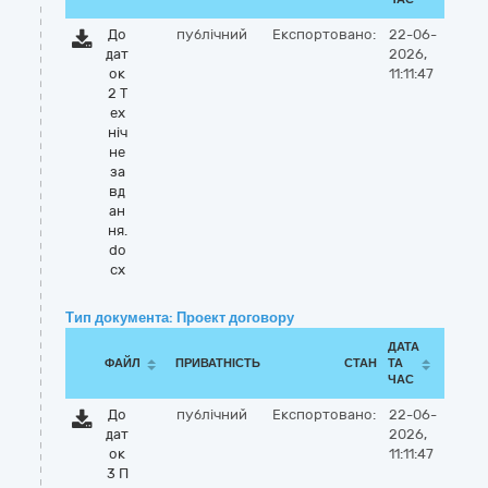
До
публічний
Експортовано:
22-06-
дат
2026,
ок
11:11:47
2 Т
ех
ніч
не
за
вд
ан
ня.
do
cx
Тип документа: Проект договору
ДАТА
ФАЙЛ
ПРИВАТНІСТЬ
СТАН
ТА
ЧАС
До
публічний
Експортовано:
22-06-
дат
2026,
ок
11:11:47
3 П