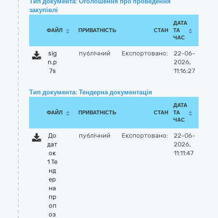
Тип документа: Оголошення про проведення
закупівлі
ДАТА
ФАЙЛ
ПРИВАТНІСТЬ
СТАН
ТА
ЧАС
sig
публічний
Експортовано:
22-06-
n.p
2026,
7s
11:16:27
Тип документа: Тендерна документація
ДАТА
ФАЙЛ
ПРИВАТНІСТЬ
СТАН
ТА
ЧАС
До
публічний
Експортовано:
22-06-
дат
2026,
ок
11:11:47
1 Те
нд
ер
на
пр
оп
оз