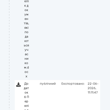
елі
к д
ок
ум
ен
тів,
які
по
да
ют
ься
уч
ас
ни
ко
м.d
oc
x
До
публічний
Експортовано:
22-06-
дат
2026,
ок
11:11:47
6 П
ер
елі