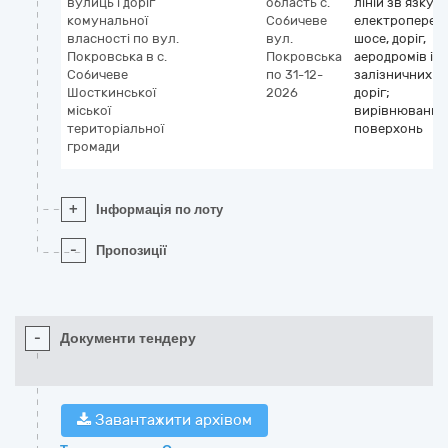
вулиць і доріг
область
с.
ліній зв’язку т
комунальної
Собичеве
електропереда
власності по вул.
вул.
шосе, доріг,
Покровська в с.
Покровська
аеродромів і
Собичеве
по 31-12-
залізничних
Шосткинської
2026
доріг;
міської
вирівнювання
територіальної
поверхонь
громади
+
Інформація по лоту
-
Пропозиції
-
Документи тендеру
Завантажити архівом