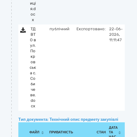
иці
я.d
oc
x
ТД
публічний
Експортовано:
22-06-
ВТ
2026,
О в
11:11:47
ул.
По
кр
ов
ськ
а с.
Со
би
че
ве.
do
cx
Тип документа: Технічний опис предмету закупівлі
ДАТА
ФАЙЛ
ПРИВАТНІСТЬ
СТАН
ТА
ЧАС