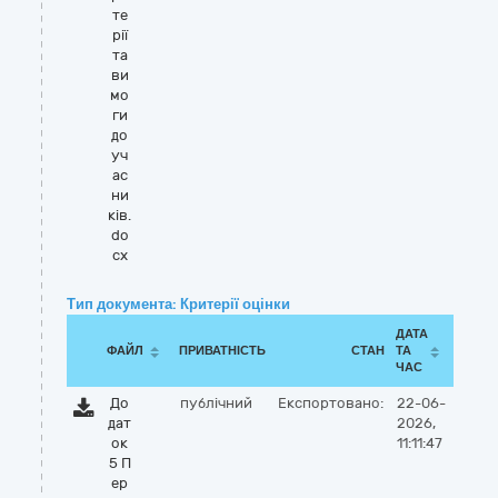
те
рії
та
ви
мо
ги
до
уч
ас
ни
ків.
do
cx
Тип документа: Критерії оцінки
ДАТА
ФАЙЛ
ПРИВАТНІСТЬ
СТАН
ТА
ЧАС
До
публічний
Експортовано:
22-06-
дат
2026,
ок
11:11:47
5 П
ер