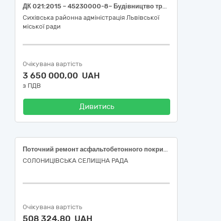
ДК 021:2015 – 45230000-8– Будівництво трубопроводів, ліній зв’язку та електропередач, шосе, доріг, аеродромів і залізничних доріг; вирівнювання поверхонь – Послуги з поточного ремонту вулично-дорожньої мережі на території Сихівського району м.Львова
Сихівська районна адміністрація Львівської
міської ради
Очікувана вартість
3 650 000,00 UAH
з ПДВ
Дивитись
Поточний ремонт асфальтобетонного покриття дороги по вул. Маріїнська в с-щі Солоницівка Харківського району Харківської області
СОЛОНИЦІВСЬКА СЕЛИЩНА РАДА
Очікувана вартість
508 324,80 UAH