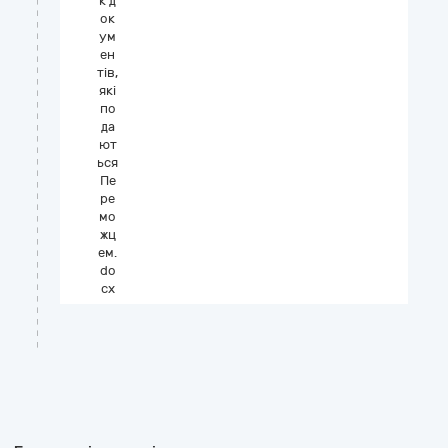
к д
ок
ум
ен
тів,
які
по
да
ют
ься
Пе
ре
мо
жц
ем.
do
cx