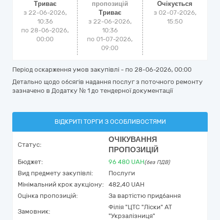
Триває
пропозицій
Очікується
з 22-06-2026,
Триває
з
02-07-2026,
10:36
з 22-06-2026,
15:50
по 28-06-2026,
10:36
00:00
по 01-07-2026,
09:00
Період оскарження умов закупівлі - по
28-06-2026, 00:00
Детально щодо обсягів надання послуг з поточного ремонту
зазначено в Додатку № 1 до тендерної документації
ВІДКРИТІ ТОРГИ З ОСОБЛИВОСТЯМИ
ОЧІКУВАННЯ
Статус:
ПРОПОЗИЦІЙ
Бюджет:
96 480
UAH
(без ПДВ)
Вид предмету закупівлі:
Послуги
Мінімальний крок аукціону:
482,40 UAH
Оцінка пропозицій:
За вартістю придбання
Філія "ЦТС "Ліски" АТ
Замовник:
"Укрзалізниця"