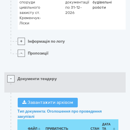
споруди
документації
будівельні
цивільного
по 31-12-
роботи
захисту ст.
2026
Кременчук-
Ліски
+
Інформація по лоту
-
Пропозиції
-
Документи тендеру
Завантажити архівом
Тип документа: Оголошення про проведення
закупівлі
ДАТА
ФАЙЛ
ПРИВАТНІСТЬ
СТАН
ТА