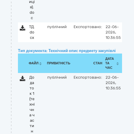
иці
я).
do
c
ТД.
публічний
Експортовано:
22-06-
do
2026,
cx
10:36:55
Тип документа: Технічний опис предмету закупівлі
ДАТА
ФАЙЛ
ПРИВАТНІСТЬ
СТАН
ТА
ЧАС
До
публічний
Експортовано:
22-06-
да
2026,
то
10:36:55
к 1
(те
хні
чн
а ч
ас
ти
н