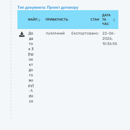
Тип документа: Проект договору
ДАТА
ФАЙЛ
ПРИВАТНІСТЬ
СТАН
ТА
ЧАС
До
публічний
Експортовано:
22-06-
да
2026,
то
10:36:55
к 3
(пр
оє
кт
до
го
во
ру)
-1.
do
cx