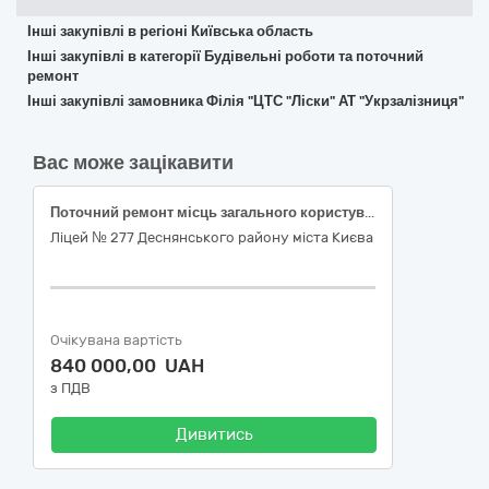
Інші закупівлі в регіоні Київська область
Інші закупівлі в категорії Будівельні роботи та поточний
ремонт
Інші закупівлі замовника Філія "ЦТС "Ліски" АТ "Укрзалізниця"
Вас може зацікавити
Поточний ремонт місць загального користування в Ліцеї № 277 Деснянського району міста Києва за адресою: вул. Сержа Лифаря, 6 за ЄЗС ДК 021:2015 код 45450000-6 «Інші завершальні будівельні роботи»
Ліцей № 277 Деснянського району міста Києва
Очікувана вартість
840 000,00 UAH
з ПДВ
Дивитись