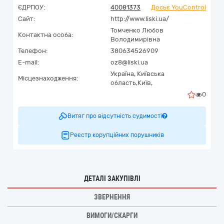
ЄДРПОУ:
40081373
Досьє YouControl
Сайт:
http://www.liski.ua/
Томченко Любов
Контактна особа:
Володимирівна
Телефон:
380634526909
E-mail:
oz8@liski.ua
Україна
,
Київська
Місцезнаходження:
область,
Київ,
0
Витяг про відсутність судимості
Реєстр корупційних порушників
ДЕТАЛІ ЗАКУПІВЛІ
ЗВЕРНЕННЯ
ВИМОГИ/СКАРГИ