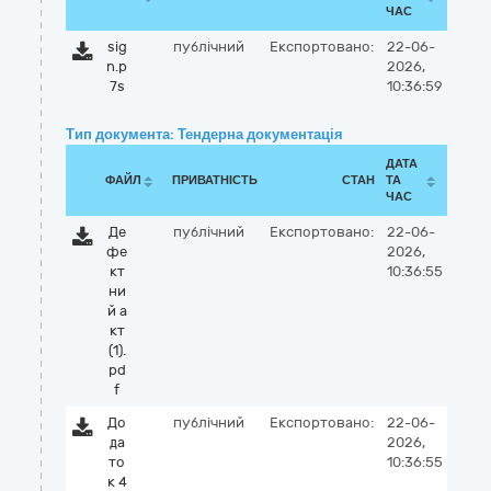
ЧАС
sig
публічний
Експортовано:
22-06-
n.p
2026,
7s
10:36:59
Тип документа: Тендерна документація
ДАТА
ФАЙЛ
ПРИВАТНІСТЬ
СТАН
ТА
ЧАС
Де
публічний
Експортовано:
22-06-
фе
2026,
кт
10:36:55
ни
й а
кт
(1).
pd
f
До
публічний
Експортовано:
22-06-
да
2026,
то
10:36:55
к 4