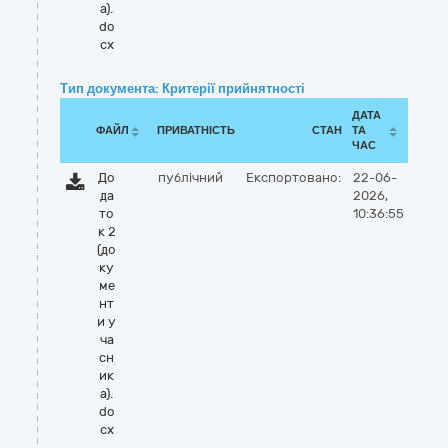
а).
do
cx
Тип документа: Критерії прийнятності
ДАТА
ФАЙЛ
ПРИВАТНІСТЬ
СТАН
ТА
ЧАС
До
публічний
Експортовано:
22-06-
да
2026,
то
10:36:55
к 2
(до
ку
ме
нт
и у
ча
сн
ик
а).
do
cx