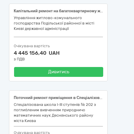
Капітальний ремонт на багатоквартирному житловому будинку за адресою: вулиця Віктора Некрасова, 12-А, пошкодженому внаслідок військових дій російської федерації
Управління житлово-комунального
господарства Подільської районної в місті
Києві державної адміністрації
Очікувана вартість
4 445 156,40 UAH
з ПДВ
Дивитись
Поточний ремонт приміщення в Спеціалізованій школі І-ІІІ ступенів №202 з поглибленим вивченням природничо-математичних наук Деснянського району міста Києва, проспект Лісовий, 22-А
Спеціалізована школа I-III ступенів № 202 з
поглибленим вивченням природничо
математичних наук Деснянського району
міста Києва
Очікувана вартість