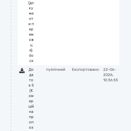
(до
ку
ме
нт
и п
ер
ем
ож
ц
я).
do
cx
До
публічний
Експортовано:
22-06-
да
2026,
то
10:36:55
к 5
(К
ом
ер
цій
на
пр
оп
оз