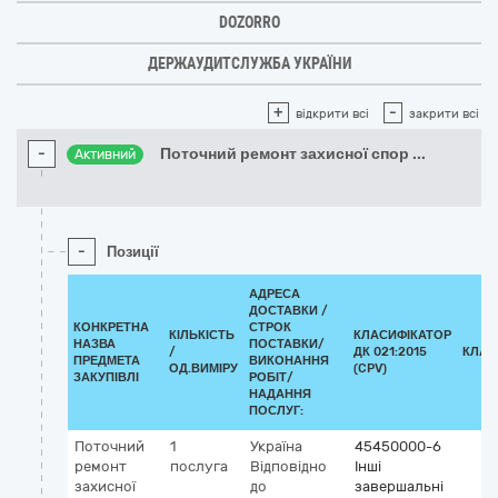
DOZORRO
ДЕРЖАУДИТСЛУЖБА УКРАЇНИ
+
-
відкрити всі
закрити всі
-
Поточний ремонт захисної спор
...
Активний
-
Позиції
АДРЕСА
ДОСТАВКИ /
КОНКРЕТНА
СТРОК
КІЛЬКІСТЬ
КЛАСИФІКАТОР
НАЗВА
ПОСТАВКИ/
/
ДК 021:2015
КЛАС
ПРЕДМЕТА
ВИКОНАННЯ
ОД.ВИМІРУ
(CPV)
ЗАКУПІВЛІ
РОБІТ/
НАДАННЯ
ПОСЛУГ:
Поточний
1
Україна
45450000-6
ремонт
послуга
Відповідно
Інші
захисної
до
завершальні