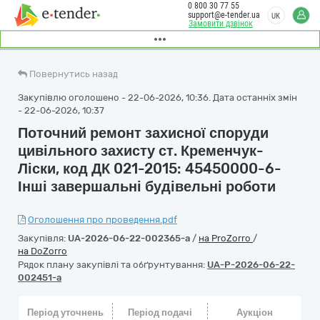
0 800 30 77 55
support@e-tender.ua
UK
Замовити дзвінок
Повернутись назад
Закупівлю оголошено - 22-06-2026, 10:36. Дата останніх змін
- 22-06-2026, 10:37
Поточний ремонт захисної споруди
цивільного захисту ст. Кременчук-
Ліски, код ДК 021-2015: 45450000-6-
Інші завершальні будівельні роботи
Оголошення про проведення.pdf
Закупівля:
UA-2026-06-22-002365-a
/
на ProZorro
/
на DoZorro
Рядок плану закупівлі та обґрунтування:
UA-P-2026-06-22-
002451-a
Період уточнень
Період подачі
Аукціон