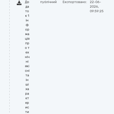
До
публічний
Експортовано:
22-06-
да
2026,
то
09:59:25
к 1
iн
ф
ор
ма
цiя
пр
о т
ех
нiч
нi
якi
снi
та
iн
шi
ха
ра
кт
ер
ис
ти