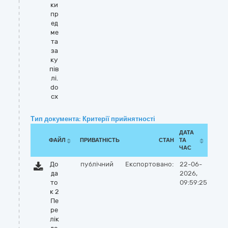
ки
пр
ед
ме
та
за
ку
пiв
лi.
do
cx
Тип документа: Критерії прийнятності
ДАТА
ФАЙЛ
ПРИВАТНІСТЬ
СТАН
ТА
ЧАС
До
публічний
Експортовано:
22-06-
да
2026,
то
09:59:25
к 2
Пе
ре
лік