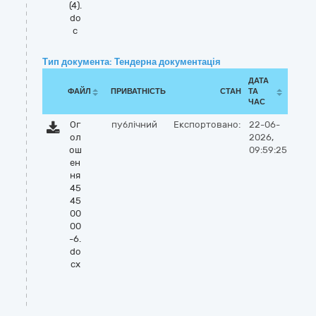
(4).
do
c
Тип документа: Тендерна документація
ДАТА
ФАЙЛ
ПРИВАТНІСТЬ
СТАН
ТА
ЧАС
Ог
публічний
Експортовано:
22-06-
ол
2026,
ош
09:59:25
ен
ня
45
45
00
00
-6.
do
cx