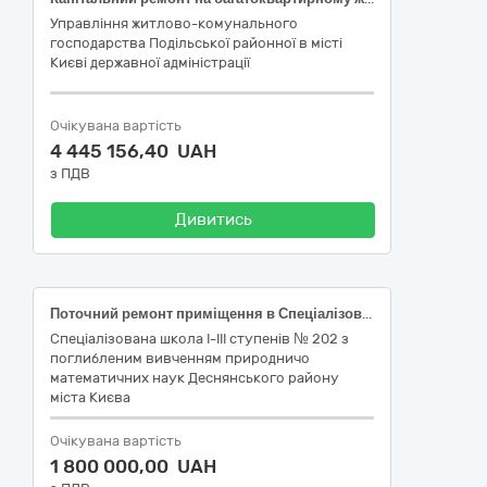
Управління житлово-комунального
господарства Подільської районної в місті
Києві державної адміністрації
Очікувана вартість
4 445 156,40 UAH
з ПДВ
Дивитись
Поточний ремонт приміщення в Спеціалізованій школі І-ІІІ ступенів №202 з поглибленим вивченням природничо-математичних наук Деснянського району міста Києва, проспект Лісовий, 22-А
Спеціалізована школа I-III ступенів № 202 з
поглибленим вивченням природничо
математичних наук Деснянського району
міста Києва
Очікувана вартість
1 800 000,00 UAH