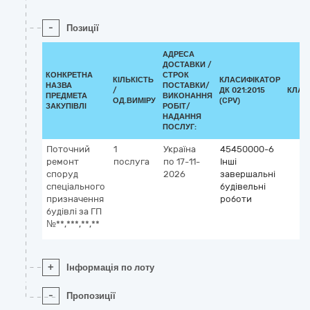
-
Позиції
АДРЕСА
ДОСТАВКИ /
КОНКРЕТНА
СТРОК
КІЛЬКІСТЬ
КЛАСИФІКАТОР
НАЗВА
ПОСТАВКИ/
/
ДК 021:2015
КЛАС
ПРЕДМЕТА
ВИКОНАННЯ
ОД.ВИМІРУ
(CPV)
ЗАКУПІВЛІ
РОБІТ/
НАДАННЯ
ПОСЛУГ:
Поточний
1
Україна
45450000-6
ремонт
послуга
по 17-11-
Інші
споруд
2026
завершальні
спеціального
будівельні
призначення
роботи
будівлі за ГП
№**,***,**,**
+
Інформація по лоту
-
Пропозиції