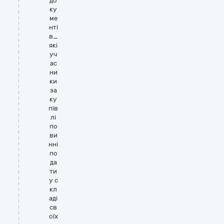
до
ку
ме
нті
в_
які
уч
ас
ни
ки
за
ку
пів
лі
по
ви
нні
по
да
ти
у с
кл
аді
св
оїх