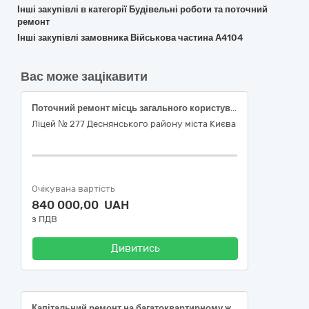
Інші закупівлі в категорії Будівельні роботи та поточний
ремонт
Інші закупівлі замовника Військова частина А4104
Вас може зацікавити
Поточний ремонт місць загального користування в Ліцеї № 277 Деснянського району міста Києва за адресою: вул. Сержа Лифаря, 6 за ЄЗС ДК 021:2015 код 45450000-6 «Інші завершальні будівельні роботи»
Ліцей № 277 Деснянського району міста Києва
Очікувана вартість
840 000,00 UAH
з ПДВ
Дивитись
Капітальний ремонт на багатоквартирному житловому будинку за адресою: вулиця Віктора Некрасова, 12-А, пошкодженому внаслідок військових дій російської федерації