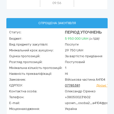
09:56
СПРОЩЕНА ЗАКУПІВЛЯ
ПЕРІОД УТОЧНЕНЬ
Статус:
Бюджет:
5 950 000
UAH
(з ПДВ)
Вид предмету закупівлі:
Послуги
Мінімальний крок аукціону:
29 750 UAH
Оцінка пропозицій:
За вартістю придбання
Розгляд пропозицій:
Поступовий
Мінімальна кількість пропозицій:
1
Наявність прекваліфікації:
Ні
Замовник:
Військова частина А4104
ЄДРПОУ:
07785381
Досьє YouC
Контактна особа:
Олександр Сіренко
Телефон:
+380500231602
E-mail:
upown_osoba2_a4104@ps.mil.
Місцезнаходження:
Україна