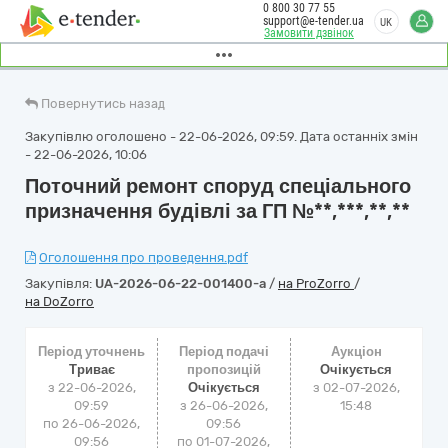
0 800 30 77 55
support@e-tender.ua
UK
Замовити дзвінок
Повернутись назад
Закупівлю оголошено - 22-06-2026, 09:59. Дата останніх змін
- 22-06-2026, 10:06
Поточний ремонт споруд спеціального
призначення будівлі за ГП №**,***,**,**
Оголошення про проведення.pdf
Закупівля:
UA-2026-06-22-001400-a
/
на ProZorro
/
на DoZorro
Період уточнень
Період подачі
Аукціон
Триває
пропозицій
Очікується
з 22-06-2026,
Очікується
з
02-07-2026,
09:59
з 26-06-2026,
15:48
по 26-06-2026,
09:56
09:56
по 01-07-2026,