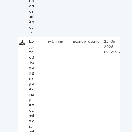
пр
оп
оз
иці
й.d
oc
x
До
публічний
Експортовано:
22-06-
да
2026,
то
09:59:25
к 3
Фо
рм
и д
ок
ум
ен
тів
дл
я п
од
ачі
в с
кл
аді