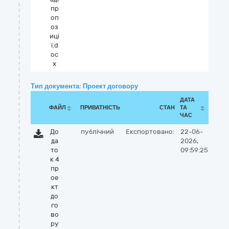
пр
оп
оз
иці
ї.d
oc
x
Тип документа: Проект договору
ДАТА
ФАЙЛ
ПРИВАТНІСТЬ
СТАН
ТА
ЧАС
До
публічний
Експортовано:
22-06-
да
2026,
то
09:59:25
к 4
пр
ое
кт
до
го
во
ру