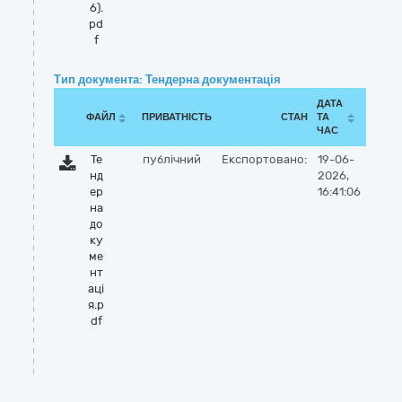
6).
pd
f
Тип документа: Тендерна документація
ДАТА
ФАЙЛ
ПРИВАТНІСТЬ
СТАН
ТА
ЧАС
Те
публічний
Експортовано:
19-06-
нд
2026,
ер
16:41:06
на
до
ку
ме
нт
аці
я.p
df