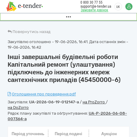
0 800 30 77 55
support@e-tender.ua
UK
Замовити дзвінок
Повернутись назад
Закупівлю оголошено - 19-06-2026, 16:41. Дата останніх змін -
19-06-2026, 16:42
Інші завершальні будівельні роботи
Капітальний ремонт (улаштування)
підключень до інженерних мереж
сантехнічних приладів (45450000-6)
Оголошення про проведення.pdf
Закупівля:
UA-2026-06-19-012147-a
/
на ProZorro
/
на DoZorro
Рядок плану закупівлі та обґрунтування:
UA-P-2026-06-08-
007364-a
Період уточнень
Період подачі
Аукціон