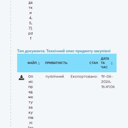
да
тк
и
4,
5,
7).
pd
f
Тип документа: Технічний опис предмету закупівлі
ДАТА
ФАЙЛ
ПРИВАТНІСТЬ
СТАН
ТА
ЧАС
Оп
публічний
Експортовано:
19-06-
ис
2026,
пр
16:41:06
ед
ме
ту
за
ку
пів
лі
(до