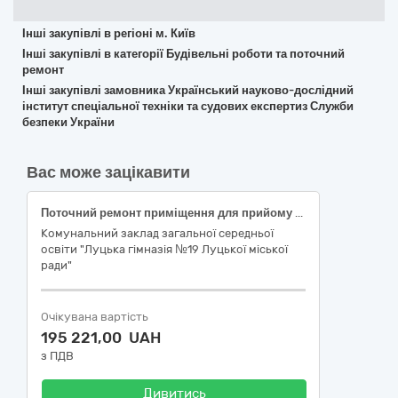
Інші закупівлі в регіоні м. Київ
Інші закупівлі в категорії Будівельні роботи та поточний
ремонт
Інші закупівлі замовника Український науково-дослідний
інститут спеціальної техніки та судових експертиз Служби
безпеки України
Вас може зацікавити
Поточний ремонт приміщення для прийому їжі (стеля) комунального закладу загальної середньої освіти "Луцька гімназія No19 Луцької міської ради " по вул.Ветеранів, 5а в м. Луцьку
Комунальний заклад загальної середньої
освіти "Луцька гімназія №19 Луцької міської
ради"
Очікувана вартість
195 221,00 UAH
з ПДВ
Дивитись