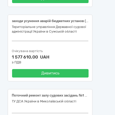
заходи усунення аварій бюджетних установ (послуги з поточного ремонту будівлі)
Територіальне управління Державної судової
адміністрації України в Сумській області
Очікувана вартість
1 577 610,00 UAH
з ПДВ
Дивитись
Поточний ремонт залу судових засідань №1 у приміщенні Первомайського міськрайонного суду Миколаївської області за адресою: м. Первомайськ, вул. Івана Виговського,18
ТУ ДСА України в Миколаївській області