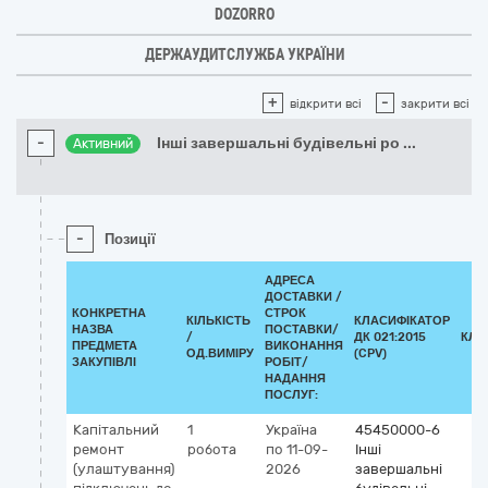
DOZORRO
ДЕРЖАУДИТСЛУЖБА УКРАЇНИ
+
-
відкрити всі
закрити всі
-
Інші завершальні будівельні ро
...
Активний
-
Позиції
АДРЕСА
ДОСТАВКИ /
КОНКРЕТНА
СТРОК
КІЛЬКІСТЬ
КЛАСИФІКАТОР
НАЗВА
ПОСТАВКИ/
/
ДК 021:2015
КЛА
ПРЕДМЕТА
ВИКОНАННЯ
ОД.ВИМІРУ
(CPV)
ЗАКУПІВЛІ
РОБІТ/
НАДАННЯ
ПОСЛУГ:
Капітальний
1
Україна
45450000-6
ремонт
робота
по 11-09-
Інші
(улаштування)
2026
завершальні