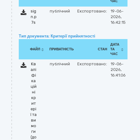
ЧАС
sig
публічний
Експортовано:
19-06-
n.p
2026,
7s
16:42:15
Тип документа: Критерії прийнятності
ДАТА
ФАЙЛ
ПРИВАТНІСТЬ
СТАН
ТА
ЧАС
Кв
публічний
Експортовано:
19-06-
алі
2026,
фі
16:41:06
ка
цій
ні
кр
ит
ері
ї та
ви
мо
ги
(до