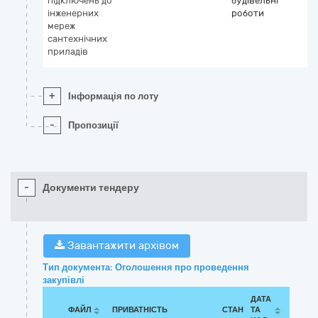
підключень до
будівельні
інженерних
роботи
мереж
сантехнічних
приладів
+
Інформація по лоту
-
Пропозиції
-
Документи тендеру
Завантажити архівом
Тип документа: Оголошення про проведення
закупівлі
ДАТА
ФАЙЛ
ПРИВАТНІСТЬ
СТАН
ТА