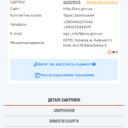
ЄДРПОУ:
20001993
Досьє YouControl
Сайт:
http://ssu.gov.ua
Контактна особа:
Тарас Заліпський
+380444227646,
Телефон:
+380672443011
E-mail:
sgz_icte1@ssu.gov.ua
03113,
Україна
,
м. Київ,
місто
Місцезнаходження:
Київ,
вул.М.Василенка 3
0
Витяг про відсутність судимості
Реєстр корупційних порушників
ДЕТАЛІ ЗАКУПІВЛІ
ЗВЕРНЕННЯ
ВИМОГИ/СКАРГИ