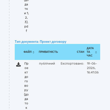
да
тк
и 1,
2,
3).
pd
f
Тип документа: Проект договору
ДАТА
ФАЙЛ
ПРИВАТНІСТЬ
СТАН
ТА
ЧАС
Пр
публічний
Експортовано:
19-06-
ое
2026,
кт
16:41:06
до
го
во
ру
(до
да
то
к