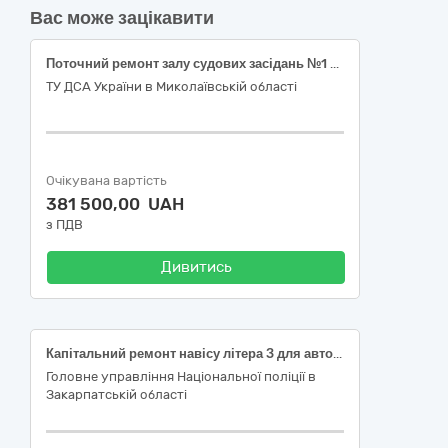
Вас може зацікавити
Поточний ремонт залу судових засідань №1 у приміщенні Первомайського міськрайонного суду Миколаївської області за адресою: м. Первомайськ, вул. Івана Виговського,18
ТУ ДСА України в Миколаївській області
Очікувана вартість
381 500,00 UAH
з ПДВ
Дивитись
Капітальний ремонт навісу літера З для автотранспорту АТВ ЦЗ ГУНП в Закарпатській області за адресою: м.Ужгород, вул. Проектна, 8
Головне управління Національної поліції в
Закарпатській області