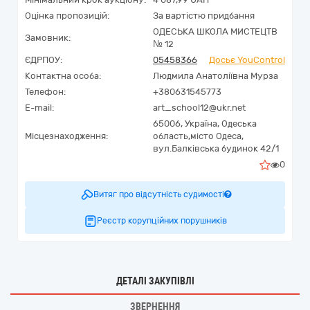
Оцінка пропозицій:
За вартістю придбання
ОДЕСЬКА ШКОЛА МИСТЕЦТВ
Замовник:
№ 12
ЄДРПОУ:
05458366
Досьє YouControl
Контактна особа:
Людмила Анатоліївна Мурза
Телефон:
+380631545773
E-mail:
art_school12@ukr.net
65006,
Україна
,
Одеська
Місцезнаходження:
область,
місто Одеса,
вул.Балківська будинок 42/1
0
Витяг про відсутність судимості
Реєстр корупційних порушників
ДЕТАЛІ ЗАКУПІВЛІ
ЗВЕРНЕННЯ