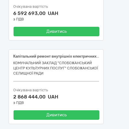
Очікувана вартість
6 592 693,00 UAH
з ПДВ
Дивитись
Капітальний ремонт внутрішніх електричних мереж будівлі будинку культури за адресою: Дніпропетровська область, Дніпровський район, с. Олександрівка, вулиця Центральна, 1-К
КОМУНАЛЬНИЙ ЗАКЛАД "СЛОБОЖАНСЬКИЙ
ЦЕНТР КУЛЬТУРНИХ ПОСЛУГ" СЛОБОЖАНСЬКОЇ
СЕЛИЩНОЇ РАДИ
Очікувана вартість
2 868 444,00 UAH
з ПДВ
Дивитись