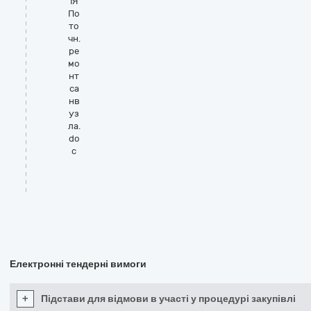
ІЯ
По
то
чн.
ре
мо
нт
са
нв
уз
ла.
do
c
Електронні тендерні вимоги
+
Підстави для відмови в участі у процедурі закупівлі