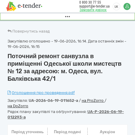
0 800 30 77 55
support@e-tender.ua
UK
Замовити дзвінок
Повернутись назад
Закупівлю оголошено - 19-06-2026, 16:14. Дата останніх змін -
19-06-2026, 16:15
Поточний ремонт санвузла в
приміщенні Одеської школи мистецтв
№ 12 за адресою: м. Одеса, вул.
Балківська 42/1
Оголошення про проведення.pdf
Закупівля:
UA-2026-06-19-011652-a
/
на ProZorro
/
на DoZorro
Рядок плану закупівлі та обґрунтування:
UA-P-2026-06-19-
012293-a
Період уточнень
Період подачі
Аукціон