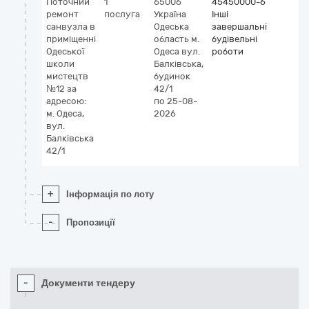
Поточний
1
65006
45450000-6
ремонт
послуга
Україна
Інші
санвузла в
Одеська
завершальні
приміщенні
область
м.
будівельні
Одеської
Одеса
вул.
роботи
школи
Балківська,
мистецтв
будинок
№12 за
42/1
адресою:
по 25-08-
м. Одеса,
2026
вул.
Балківська
42/1
+
Інформація по лоту
-
Пропозиції
-
Документи тендеру