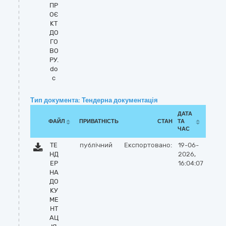
ПР
ОЄ
КТ
ДО
ГО
ВО
РУ.
do
c
Тип документа: Тендерна документація
ДАТА
ФАЙЛ
ПРИВАТНІСТЬ
СТАН
ТА
ЧАС
ТЕ
публічний
Експортовано:
19-06-
НД
2026,
ЕР
16:04:07
НА
ДО
КУ
МЕ
НТ
АЦ