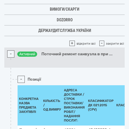
ВИМОГИ/СКАРГИ
DOZORRO
ДЕРЖАУДИТСЛУЖБА УКРАЇНИ
+
-
відкрити всі
закрити всі
-
Поточний ремонт санвузла в при
...
Активний
-
Позиції
АДРЕСА
ДОСТАВКИ /
КОНКРЕТНА
СТРОК
КІЛЬКІСТЬ
КЛАСИФІКАТОР
НАЗВА
ПОСТАВКИ/
/
ДК 021:2015
КЛАСИ
ПРЕДМЕТА
ВИКОНАННЯ
ОД.ВИМІРУ
(CPV)
ЗАКУПІВЛІ
РОБІТ/
НАДАННЯ
ПОСЛУГ: