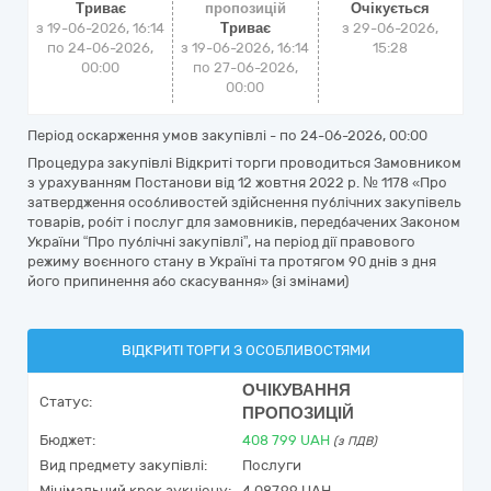
Триває
пропозицій
Очікується
з 19-06-2026, 16:14
Триває
з
29-06-2026,
по 24-06-2026,
з 19-06-2026, 16:14
15:28
00:00
по 27-06-2026,
00:00
Період оскарження умов закупівлі - по
24-06-2026, 00:00
Процедура закупівлі Відкриті торги проводиться Замовником
з урахуванням Постанови від 12 жовтня 2022 р. № 1178 «Про
затвердження особливостей здійснення публічних закупівель
товарів, робіт і послуг для замовників, передбачених Законом
України “Про публічні закупівлі”, на період дії правового
режиму воєнного стану в Україні та протягом 90 днів з дня
його припинення або скасування» (зі змінами)
ВІДКРИТІ ТОРГИ З ОСОБЛИВОСТЯМИ
ОЧІКУВАННЯ
Статус:
ПРОПОЗИЦІЙ
Бюджет:
408 799
UAH
(з ПДВ)
Вид предмету закупівлі:
Послуги
Мінімальний крок аукціону:
4 087,99 UAH