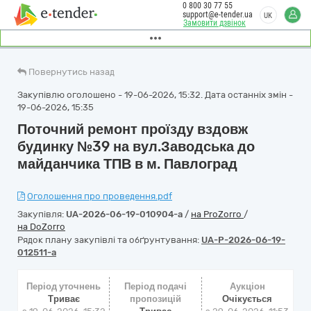
0 800 30 77 55
support@e-tender.ua
UK
Замовити дзвінок
Повернутись назад
Закупівлю оголошено - 19-06-2026, 15:32. Дата останніх змін -
19-06-2026, 15:35
Поточний ремонт проїзду вздовж
будинку №39 на вул.Заводська до
майданчика ТПВ в м. Павлоград
Оголошення про проведення.pdf
Закупівля:
UA-2026-06-19-010904-a
/
на ProZorro
/
на DoZorro
Рядок плану закупівлі та обґрунтування:
UA-P-2026-06-19-
012511-a
Період уточнень
Період подачі
Аукціон
Триває
пропозицій
Очікується