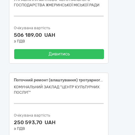
ГОСПОДАРСТВА ЖМЕРИНСЬКОЇ МІСЬКОЇ РАДИ
Очікувана вартість
506 189,00 UAH
з ПДВ
Дивитись
Поточний ремонт (влаштування) тротуарного покриття на території палацу культури філії ЦКП за адресою: м. Запоріжжя, просп. Інженера Преображенського, 15 (ДК 021:2015 (CPV)- 45233253-7 Влаштування тротуарного покриття
КОМУНАЛЬНИЙ ЗАКЛАД "ЦЕНТР КУЛЬТУРНИХ
ПОСЛУГ"
Очікувана вартість
250 593,70 UAH
з ПДВ