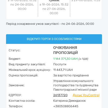
з 19-06-2026, 15:32
Триває
з
29-06-2026, 11:53
по 24-06-2026,
з 19-06-2026, 15:32
00:00
по 27-06-2026,
00:00
Період оскарження умов закупівлі - по
24-06-2026, 00:00
ВІДКРИТІ ТОРГИ З ОСОБЛИВОСТЯМИ
ОЧІКУВАННЯ
Статус:
ПРОПОЗИЦІЙ
Бюджет:
1 144 371,30
UAH
(з ПДВ)
Вид предмету закупівлі:
Послуги
Мінімальний крок аукціону:
11 443,71 UAH
Оцінка пропозицій:
За вартістю придбання
Управління комунального
Замовник:
господарства та будівництва
Павлоградської міської ради
ЄДРПОУ:
26137720
Досьє YouControl
Контактна особа:
Катерина Демидасюк
Телефон:
+380508806445