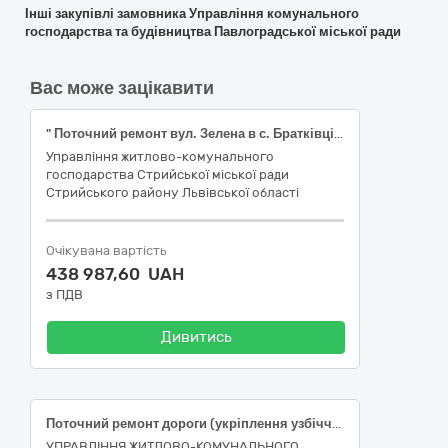
Інші закупівлі замовника Управління комунального
господарства та будівництва Павлоградської міської ради
Вас може зацікавити
" Поточний ремонт вул. Зелена в с. Братківці Стрийського району Львівської області "
Управління житлово-комунального
господарства Стрийської міської ради
Стрийського району Львівської області
Очікувана вартість
438 987,60 UAH
з ПДВ
Дивитись
Поточний ремонт дороги (укріплення узбіччя) по вул. Мельнична в м. Жмеринка, Вінницької області
УПРАВЛІННЯ ЖИТЛОВО-КОМУНАЛЬНОГО