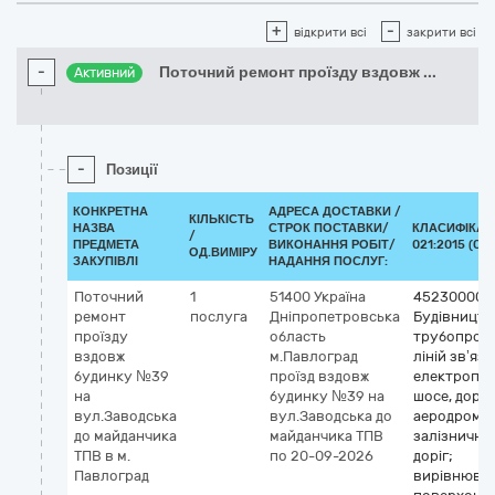
+
-
відкрити всі
закрити всі
-
Поточний ремонт проїзду вздовж
...
Активний
-
Позиції
КОНКРЕТНА
АДРЕСА ДОСТАВКИ /
КІЛЬКІСТЬ
НАЗВА
СТРОК ПОСТАВКИ/
КЛАСИФІКАТ
/
ПРЕДМЕТА
ВИКОНАННЯ РОБІТ/
021:2015 (CP
ОД.ВИМІРУ
ЗАКУПІВЛІ
НАДАННЯ ПОСЛУГ:
Поточний
1
51400
Україна
45230000-
ремонт
послуга
Дніпропетровська
Будівництв
проїзду
область
трубопрово
вздовж
м.Павлоград
ліній зв’язк
будинку №39
проїзд вздовж
електропер
на
будинку №39 на
шосе, доріг,
вул.Заводська
вул.Заводська до
аеродромів 
до майданчика
майданчика ТПВ
залізнични
ТПВ в м.
по 20-09-2026
доріг;
Павлоград
вирівнюва