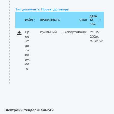
Тип документа: Проект договору
ДАТА
ФАЙЛ
ПРИВАТНІСТЬ
СТАН
ТА
ЧАС
Пр
публічний
Експортовано:
19-06-
ое
2026,
кт
15:32:59
до
го
во
ру.
do
c
Електронні тендерні вимоги