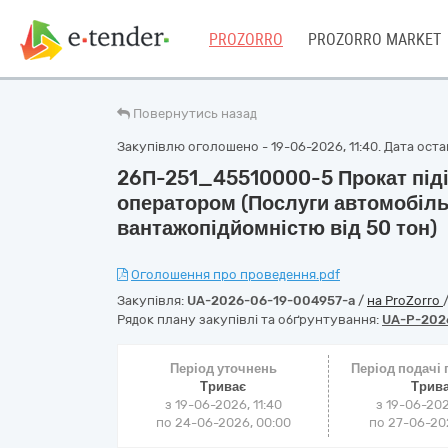
PROZORRO
PROZORRO MARKET
Повернутись назад
Закупівлю оголошено - 19-06-2026, 11:40. Дата останн
26П-251_45510000-5 Прокат піді
оператором (Послуги автомобіль
вантажопідйомністю від 50 тон)
Оголошення про проведення.pdf
Закупівля:
UA-2026-06-19-004957-a
/
на ProZorro
Рядок плану закупівлі та обґрунтування:
UA-P-202
Період уточнень
Період подачі
Триває
Трив
з 19-06-2026, 11:40
з 19-06-202
по 24-06-2026, 00:00
по 27-06-202