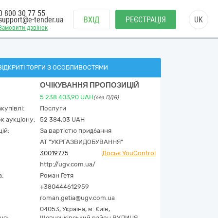
0 800 30 77 55
support@e-tender.ua
ВХІД
РЕЄСТРАЦІЯ
UK
Замовити дзвінок
ВІДКРИТІ ТОРГИ З ОСОБЛИВОСТЯМИ
ОЧІКУВАННЯ ПРОПОЗИЦІЙ
5 238 403,90
UAH
(без ПДВ)
купівлі:
Послуги
к аукціону:
52 384,03 UAH
ій:
За вартістю придбання
АТ "УКРГАЗВИДОБУВАННЯ"
30019775
Досьє YouControl
http://ugv.com.ua/
а:
Роман Гетя
+380444612959
roman.getia@ugv.com.ua
04053,
Україна
,
м. Київ,
ня:
Шевченківський район ВУЛИЦЯ