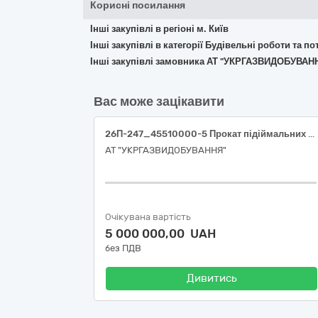
Корисні посилання
Інші закупівлі в регіоні м. Київ
Інші закупівлі в категорії Будівельні роботи та 
Інші закупівлі замовника АТ "УКРГАЗВИДОБУВАН
Вас може зацікавити
26П-247_45510000-5 Прокат підіймальних кранів із оператором (Послуги автомобільних кранів вантажопідйомністю від 30 тон)
АТ "УКРГАЗВИДОБУВАННЯ"
Очікувана вартість
5 000 000,00 UAH
без ПДВ
Дивитись