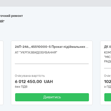
поточний ремонт
НЯ"
26П-246_45510000-5 Прокат підіймальних кранів із оператором (Послуги автомобільних кранів вантажопідйомністю від 25 тон із довжиною основної стріли не менше 40 метрів)
АТ "УКРГАЗВИДОБУВАННЯ"
КОМ
"МІ
РАД
Очікувана вартість
Очік
6 012 450,00 UAH
10
без ПДВ
з П
Дивитись