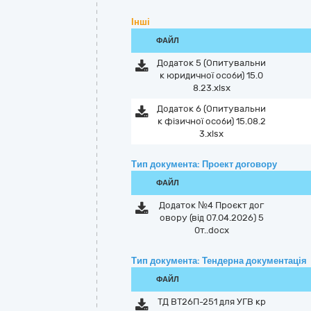
Інші
ФАЙЛ
Додаток 5 (Опитувальни
к юридичної особи) 15.0
8.23.xlsx
Додаток 6 (Опитувальни
к фізичної особи) 15.08.2
3.xlsx
Тип документа: Проект договору
ФАЙЛ
Додаток №4 Проєкт дог
овору (від 07.04.2026) 5
0т..docx
Тип документа: Тендерна документація
ФАЙЛ
ТД ВТ26П-251 для УГВ кр