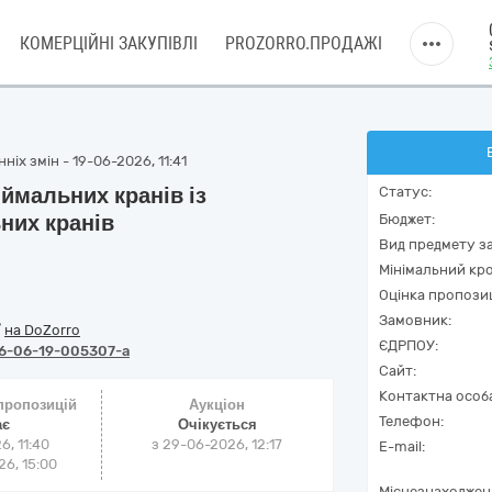
КОМЕРЦІЙНІ ЗАКУПІВЛІ
PROZORRO.ПРОДАЖІ
іх змін - 19-06-2026, 11:41
ймальних кранів із
Статус:
них кранів
Бюджет:
Вид предмету за
Мінімальний кро
Оцінка пропозиц
Замовник:
/
на DoZorro
ЄДРПОУ:
6-06-19-005307-a
Сайт:
Контактна особ
 пропозицій
Аукціон
Телефон:
ає
Очікується
6, 11:40
з
29-06-2026, 12:17
E-mail:
6, 15:00
Місцезнаходжен