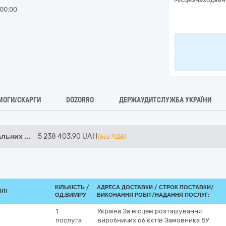
00:00
МОГИ/СКАРГИ
DOZORRO
ДЕРЖАУДИТСЛУЖБА УКРАЇНИ
альних
...
5 238 403,90
UAH
(без ПДВ)
КІЛЬКІСТЬ /
АДРЕСА ДОСТАВКИ /
СТРОК ПОСТАВКИ/
ВЛІ
ОД.ВИМІРУ
ВИКОНАННЯ РОБІТ/НАДАННЯ ПОСЛУГ:
1
Україна
За місцем розташування
послуга
виробничих об’єктів Замовника БУ