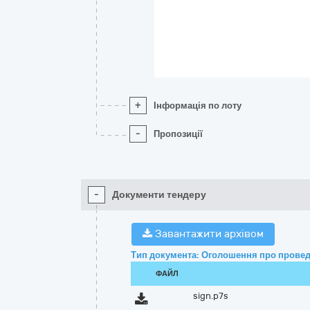
+
Інформація по лоту
-
Пропозиції
-
Документи тендеру
Завантажити архівом
Тип документа: Оголошення про провед
ФАЙЛ
sign.p7s