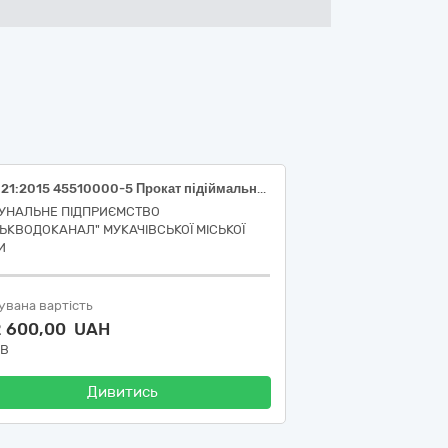
ДК 021:2015 45510000-5 Прокат підіймальних кранів із оператором
УНАЛЬНЕ ПІДПРИЄМСТВО
СЬКВОДОКАНАЛ" МУКАЧІВСЬКОЇ МІСЬКОЇ
И
увана вартість
2 600,00 UAH
ДВ
Дивитись