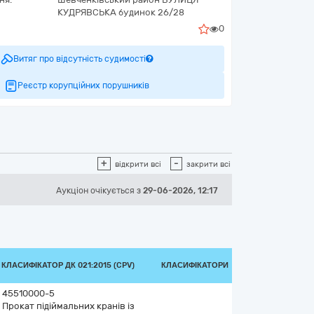
КУДРЯВСЬКА будинок 26/28
0
Витяг про відсутність судимості
Реєстр корупційних порушників
+
-
відкрити всі
закрити всі
Аукціон
очікується
з
29-06-2026, 12:17
КЛАСИФІКАТОР ДК 021:2015 (CPV)
КЛАСИФІКАТОРИ
45510000-5
Прокат підіймальних кранів із