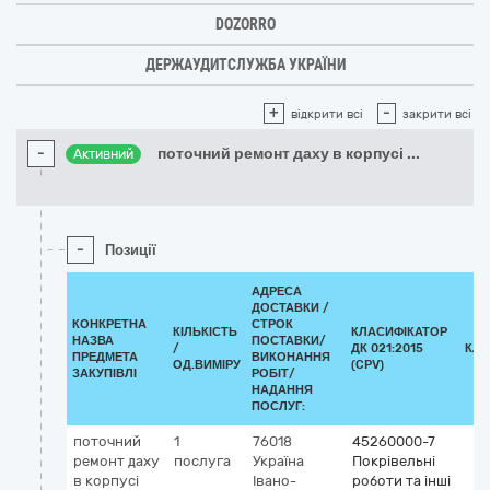
DOZORRO
ДЕРЖАУДИТСЛУЖБА УКРАЇНИ
+
-
відкрити всі
закрити всі
-
поточний ремонт даху в корпусі
...
Активний
-
Позиції
АДРЕСА
ДОСТАВКИ /
КОНКРЕТНА
СТРОК
КІЛЬКІСТЬ
КЛАСИФІКАТОР
НАЗВА
ПОСТАВКИ/
/
ДК 021:2015
КЛА
ПРЕДМЕТА
ВИКОНАННЯ
ОД.ВИМІРУ
(CPV)
ЗАКУПІВЛІ
РОБІТ/
НАДАННЯ
ПОСЛУГ:
поточний
1
76018
45260000-7
ремонт даху
послуга
Україна
Покрівельні
в корпусі
Івано-
роботи та інші