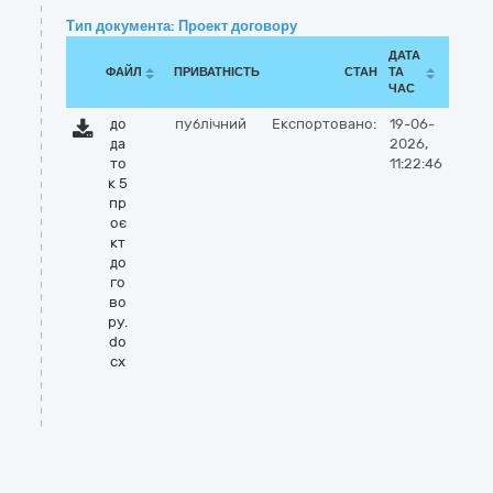
Тип документа: Проект договору
ДАТА
ФАЙЛ
ПРИВАТНІСТЬ
СТАН
ТА
ЧАС
до
публічний
Експортовано:
19-06-
да
2026,
то
11:22:46
к 5
пр
оє
кт
до
го
во
ру.
do
cx