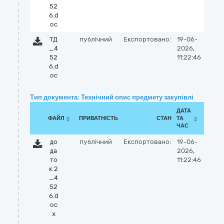
52
6.d
oc
ТД
публічний
Експортовано:
19-06-
_4
2026,
52
11:22:46
6.d
oc
Тип документа: Технічний опис предмету закупівлі
ДАТА
ФАЙЛ
ПРИВАТНІСТЬ
СТАН
ТА
ЧАС
до
публічний
Експортовано:
19-06-
да
2026,
то
11:22:46
к 2
_4
52
6.d
oc
x