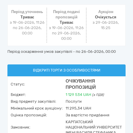
Період уточнень
Період подачі
Аукціон
Триває
пропозицій
Очікується
з 19-06-2026, 11:26
Триває
з
29-06-2026,
по 26-06-2026,
з 19-06-2026, 11:26
15:25
00:00
по 29-06-2026,
00:00
Період оскарження умов закупівлі - по
26-06-2026, 00:00
ВІДКРИТІ ТОРГИ З ОСОБЛИВОСТЯМИ
ОЧІКУВАННЯ
Статус:
ПРОПОЗИЦІЙ
Бюджет:
1 129 534
UAH
(з ПДВ)
Вид предмету закупівлі:
Послуги
Мінімальний крок аукціону:
11 295,34 UAH
Оцінка пропозицій:
За вартістю придбання
КАРПАТСЬКИЙ
Замовник:
НАЦІОНАЛЬНИЙ УНІВЕРСИТЕТ
ІМЕНІ ВАСИЛЯ СТЕФАНИКА