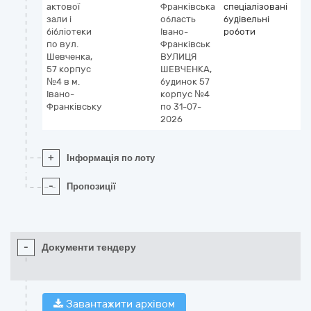
актової
Франківська
спеціалізовані
зали і
область
будівельні
бібліотеки
Івано-
роботи
по вул.
Франківськ
Шевченка,
ВУЛИЦЯ
57 корпус
ШЕВЧЕНКА,
№4 в м.
будинок 57
Івано-
корпус №4
Франківську
по 31-07-
2026
+
Інформація по лоту
-
Пропозиції
-
Документи тендеру
Завантажити архівом