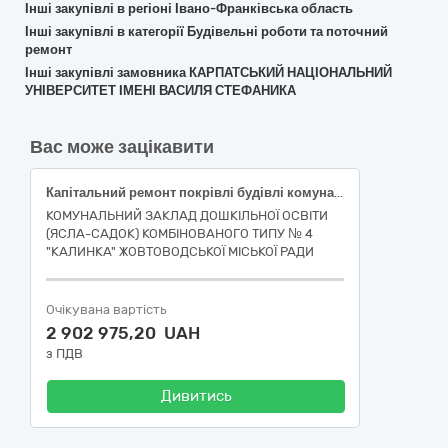
Інші закупівлі в регіоні Івано-Франківська область
Інші закупівлі в категорії Будівельні роботи та поточний
ремонт
Інші закупівлі замовника КАРПАТСЬКИЙ НАЦІОНАЛЬНИЙ
УНІВЕРСИТЕТ ІМЕНІ ВАСИЛЯ СТЕФАНИКА
Вас може зацікавити
Капітальний ремонт покрівлі будівлі комунального закладу дошкільної освіти (ясла-садок) комбінованого типу №4 «Калинка» Жовтоводської міської ради, вул. Ярослава Мудрого, 17, м. Жовті Води Кам’янського району Дніпропетровської області
КОМУНАЛЬНИЙ ЗАКЛАД ДОШКІЛЬНОЇ ОСВІТИ
(ЯСЛА-САДОК) КОМБІНОВАНОГО ТИПУ № 4
"КАЛИНКА" ЖОВТОВОДСЬКОЇ МІСЬКОЇ РАДИ
Очікувана вартість
2 902 975,20 UAH
з ПДВ
Дивитись