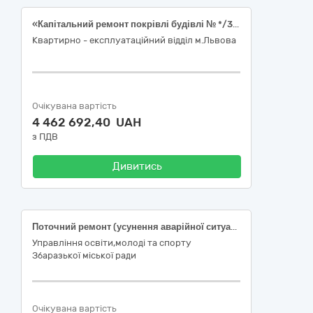
«Капітальний ремонт покрівлі будівлі № */32 (склад), в/м №*, в/ч А*, Львівської області, Львівський район, м. Кам’янка-Бузька, вул. *,*. Коригування.. (Код ДК 021:2015: 45260000-7 — Покрівельні роботи та інші спеціалізовані будівельні роботи)
Квартирно - експлуатаційний відділ м.Львова
Очікувана вартість
4 462 692,40 UAH
з ПДВ
Дивитись
Поточний ремонт (усунення аварійної ситуації) покрівлі даху будівлі Збаразького закладу дошкільної освіти (ясла-садок) №1 ,,Калинонька" Збаразької міської ради Тернопільської області за адресою вул. Грушевського, 68, м. Збараж, Тернопільського району, Тернопільської області
Управління освіти,молоді та спорту
Збаразької міської ради
Очікувана вартість