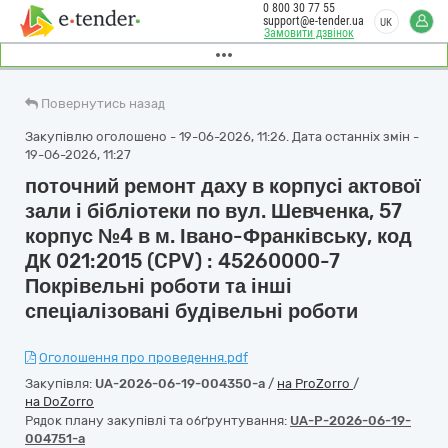
0 800 30 77 55
support@e-tender.ua
UK
Замовити дзвінок
Повернутись назад
Закупівлю оголошено - 19-06-2026, 11:26. Дата останніх змін -
19-06-2026, 11:27
поточний ремонт даху в корпусі актової
зали і бібліотеки по вул. Шевченка, 57
корпус №4 в м. Івано-Франківську, код
ДК 021:2015 (CPV) : 45260000-7
Покрівельні роботи та інші
спеціалізовані будівельні роботи
Оголошення про проведення.pdf
Закупівля:
UA-2026-06-19-004350-a
/
на ProZorro
/
на DoZorro
Рядок плану закупівлі та обґрунтування:
UA-P-2026-06-19-
004751-a