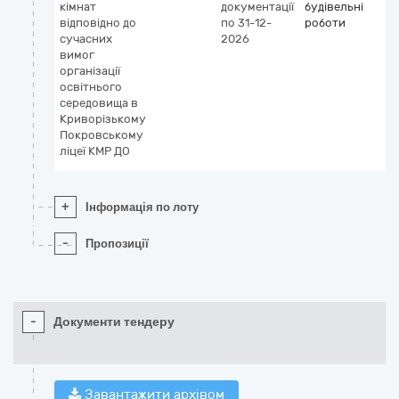
кімнат
документації
будівельні
відповідно до
по 31-12-
роботи
сучасних
2026
вимог
організації
освітнього
середовища в
Криворізькому
Покровському
ліцеї КМР ДО
+
Інформація по лоту
-
Пропозиції
-
Документи тендеру
Завантажити архівом