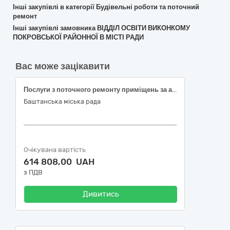
Інші закупівлі в категорії Будівельні роботи та поточний
ремонт
Інші закупівлі замовника ВІДДІЛ ОСВІТИ ВИКОНКОМУ
ПОКРОВСЬКОЇ РАЙОННОЇ В МІСТІ РАДИ
Вас може зацікавити
Послуги з поточного ремонту приміщень за адресою: вул. Ювілейна, 80, м. Баштанка, Миколаївська область (з метою облаштування приміщень для поліцейського офіцера громади та КО «Правопорядок»)
Баштанська міська рада
Очікувана вартість
614 808,00 UAH
з ПДВ
Дивитись