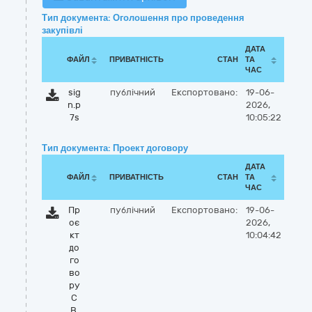
Тип документа: Оголошення про проведення
закупівлі
ДАТА
ФАЙЛ
ПРИВАТНІСТЬ
СТАН
ТА
ЧАС
sig
публічний
Експортовано:
19-06-
n.p
2026,
7s
10:05:22
Тип документа: Проект договору
ДАТА
ФАЙЛ
ПРИВАТНІСТЬ
СТАН
ТА
ЧАС
Пр
публічний
Експортовано:
19-06-
оє
2026,
кт
10:04:42
до
го
во
ру
С
В.