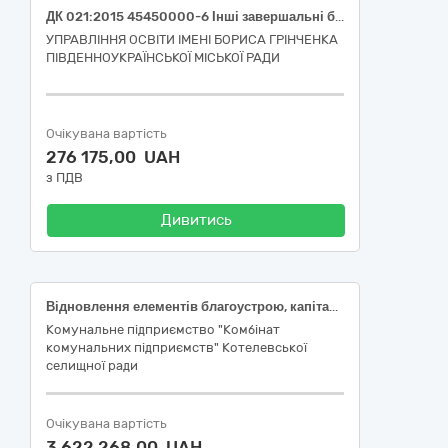
ДК 021:2015 45450000-6 Інші завершальні будівельні роботи (Поточний ремонт санвузла у груповому приміщенні 1 молодшої "Б" групи ЗДО №3 Південноукраїнської міської ради)
УПРАВЛІННЯ ОСВІТИ ІМЕНІ БОРИСА ГРІНЧЕНКА
ПІВДЕННОУКРАЇНСЬКОЇ МІСЬКОЇ РАДИ
Очікувана вартість
276 175,00 UAH
з ПДВ
Дивитись
Відновлення елементів благоустрою, капітальний ремонт території парку Слави по вулиці Полтавський шлях, з облаштуванням Алеї Слави земляків-Героїв, які віддали життя за Україну, в селищі Котельва Полтавського району Полтавської області
Комунальне підприємство "Комбінат
комунальних підприємств" Котелевської
селищної ради
Очікувана вартість
3 622 268,00 UAH