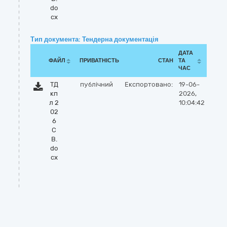
do
cx
Тип документа: Тендерна документація
ДАТА
ФАЙЛ
ПРИВАТНІСТЬ
СТАН
ТА
ЧАС
ТД
публічний
Експортовано:
19-06-
кп
2026,
л 2
10:04:42
02
6
С
В.
do
cx