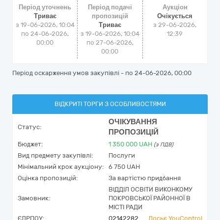
Період уточнень
Період подачі
Аукціон
Триває
пропозицій
Очікується
з 19-06-2026, 10:04
Триває
з
29-06-2026,
по 24-06-2026,
з 19-06-2026, 10:04
12:39
00:00
по 27-06-2026,
00:00
Період оскарження умов закупівлі - по
24-06-2026, 00:00
ВІДКРИТІ ТОРГИ З ОСОБЛИВОСТЯМИ
ОЧІКУВАННЯ
Статус:
ПРОПОЗИЦІЙ
Бюджет:
1 350 000
UAH
(з ПДВ)
Вид предмету закупівлі:
Послуги
Мінімальний крок аукціону:
6 750 UAH
Оцінка пропозицій:
За вартістю придбання
ВІДДІЛ ОСВІТИ ВИКОНКОМУ
Замовник:
ПОКРОВСЬКОЇ РАЙОННОЇ В
МІСТІ РАДИ
ЄДРПОУ:
02142282
Досьє YouControl