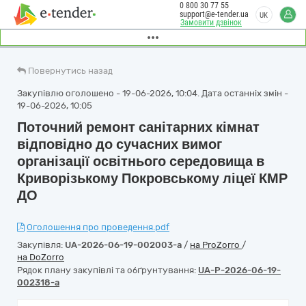
0 800 30 77 55
support@e-tender.ua
UK
Замовити дзвінок
Повернутись назад
Закупівлю оголошено - 19-06-2026, 10:04. Дата останніх змін -
19-06-2026, 10:05
Поточний ремонт санітарних кімнат
відповідно до сучасних вимог
організації освітнього середовища в
Криворізькому Покровському ліцеї КМР
ДО
Оголошення про проведення.pdf
Закупівля:
UA-2026-06-19-002003-a
/
на ProZorro
/
на DoZorro
Рядок плану закупівлі та обґрунтування:
UA-P-2026-06-19-
002318-a