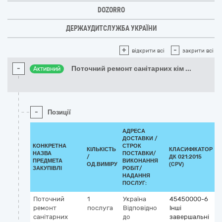
DOZORRO
ДЕРЖАУДИТСЛУЖБА УКРАЇНИ
+
-
відкрити всі
закрити всі
-
Поточний ремонт санітарних кім
...
Активний
-
Позиції
АДРЕСА
ДОСТАВКИ /
КОНКРЕТНА
СТРОК
КІЛЬКІСТЬ
КЛАСИФІКАТОР
НАЗВА
ПОСТАВКИ/
/
ДК 021:2015
К
ПРЕДМЕТА
ВИКОНАННЯ
ОД.ВИМІРУ
(CPV)
ЗАКУПІВЛІ
РОБІТ/
НАДАННЯ
ПОСЛУГ:
Поточний
1
Україна
45450000-6
ремонт
послуга
Відповідно
Інші
санітарних
до
завершальні