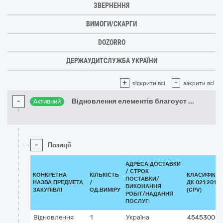
ЗВЕРНЕННЯ
ВИМОГИ/СКАРГИ
DOZORRO
ДЕРЖАУДИТСЛУЖБА УКРАЇНИ
+
-
відкрити всі
закрити всі
-
Відновлення елементів благоуст
...
Активний
-
Позиції
АДРЕСА ДОСТАВКИ
/
СТРОК
КОНКРЕТНА
КІЛЬКІСТЬ
КЛАСИФІКА
ПОСТАВКИ/
НАЗВА ПРЕДМЕТА
/
ДК 021:2015
ВИКОНАННЯ
ЗАКУПІВЛІ
ОД.ВИМІРУ
(CPV)
РОБІТ/НАДАННЯ
ПОСЛУГ:
Відновлення
1
Україна
45453000-