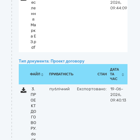
ес
2026,
ле
09:44:09
нн
я
Ма
рк
а Е
З.p
df
Тип документа: Проект договору
ДАТА
ФАЙЛ
ПРИВАТНІСТЬ
СТАН
ТА
ЧАС
3.
публічний
Експортовано:
19-06-
ПР
2026,
ОЕ
09:40:13
КТ
ДО
ГО
ВО
РУ.
do
cx