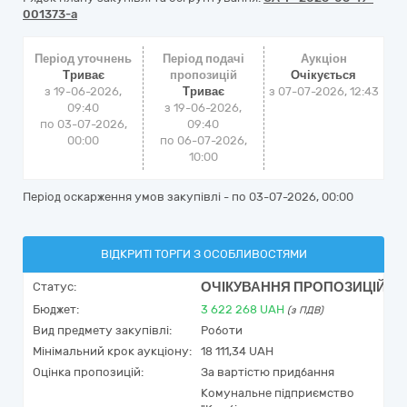
001373-a
Період уточнень
Період подачі
Аукціон
Триває
пропозицій
Очікується
з 19-06-2026,
Триває
з
07-07-2026, 12:43
09:40
з 19-06-2026,
по 03-07-2026,
09:40
00:00
по 06-07-2026,
10:00
Період оскарження умов закупівлі - по
03-07-2026, 00:00
ВІДКРИТІ ТОРГИ З ОСОБЛИВОСТЯМИ
ОЧІКУВАННЯ ПРОПОЗИЦІЙ
Статус:
Бюджет:
3 622 268
UAH
(з ПДВ)
Вид предмету закупівлі:
Роботи
Мінімальний крок аукціону:
18 111,34 UAH
Оцінка пропозицій:
За вартістю придбання
Комунальне підприємство