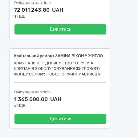
Очікувана вартість
72 011 243,80 UAH
з ПДВ
Дивитись
Капітальний ремонт ЗАМІНА ВІКОН У ЖИТЛОВОМУ БУДИНКУ ПО вул. Радченка 12 ПОШКОДЖЕНОМУ ВНАСЛІДОК ВІЙСЬКОВИХ ДІЙ (підготовка об’єктів до опалювального сезону та заходи з енергозбереження) (ДК 021:2015 за кодом Єдиного закупівельного словника (СPV) - 45450000-6 - Інші завершальні будівельні роботи)
КОМУНАЛЬНЕ ПІДПРИЄМСТВО "КЕРУЮЧА
КОМПАНІЯ З ОБСЛУГОВУВАННЯ ЖИТЛОВОГО
ФОНДУ СОЛОМ'ЯНСЬКОГО РАЙОНУ М. КИЄВА"
Очікувана вартість
1 365 000,00 UAH
з ПДВ
Дивитись