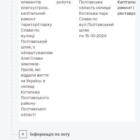
елементів
робота
Полтавська
Капітальни
благоустрою,
область
селище
ремонт і
капітальний
Котельва
парк
реставраці
ремонт
Слави по
території парку
вул.Полтавський
Слави по
шлях
вулиці
по 15-10-2026
Полтавський
шлях, з
облаштуванням
Алеї Слави
земляків-
Героїв, які
віддали життя
за Україну, в
селищі
Котельва
Полтавського
району
Полтавської
області
+
Інформація по лоту