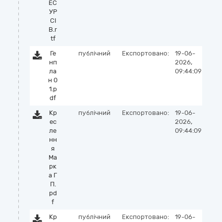
ЕС
УР
СІ
В.r
tf
Ге
публічний
Експортовано:
19-06-
нп
2026,
ла
09:44:09
н 0
1.p
df
Кр
публічний
Експортовано:
19-06-
ес
2026,
ле
09:44:09
нн
я
Ма
рк
а Г
П.
pd
f
Кр
публічний
Експортовано:
19-06-