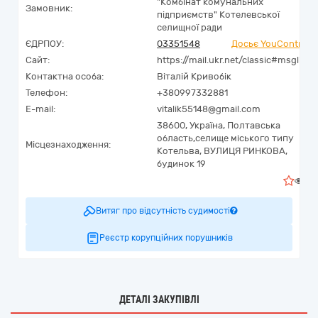
"Комбінат комунальних
Замовник:
підприємств" Котелевської
селищної ради
ЄДРПОУ:
03351548
Досьє YouControl
Сайт:
https://mail.ukr.net/classic#msglist
Контактна особа:
Віталій Кривобік
Телефон:
+380997332881
E-mail:
vitalik55148@gmail.com
38600,
Україна
,
Полтавська
область,
селище міського типу
Місцезнаходження:
Котельва,
ВУЛИЦЯ РИНКОВА,
будинок 19
0
Витяг про відсутність судимості
Реєстр корупційних порушників
ДЕТАЛІ ЗАКУПІВЛІ