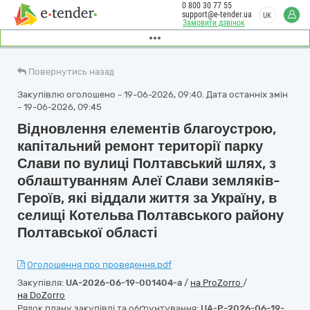
0 800 30 77 55
support@e-tender.ua
UK
Замовити дзвінок
Повернутись назад
Закупівлю оголошено - 19-06-2026, 09:40. Дата останніх змін
- 19-06-2026, 09:45
Відновлення елементів благоустрою,
капітальний ремонт території парку
Слави по вулиці Полтавський шлях, з
облаштуванням Алеї Слави земляків-
Героїв, які віддали життя за Україну, в
селищі Котельва Полтавського району
Полтавської області
Оголошення про проведення.pdf
Закупівля:
UA-2026-06-19-001404-a
/
на ProZorro
/
на DoZorro
Рядок плану закупівлі та обґрунтування:
UA-P-2026-06-19-