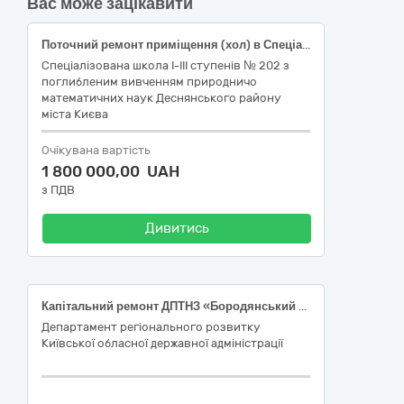
Вас може зацікавити
Поточний ремонт приміщення (хол) в Спеціалізованій школі І-ІІІ ступенів №202 з поглибленим вивченням природничо-математичних наук Деснянського району міста Києва, проспект Лісовий, 22-А
Спеціалізована школа I-III ступенів № 202 з
поглибленим вивченням природничо
математичних наук Деснянського району
міста Києва
Очікувана вартість
1 800 000,00 UAH
з ПДВ
Дивитись
Капітальний ремонт ДПТНЗ «Бородянський професійний аграрний ліцей» (навчальний корпус, гуртожиток) по площі Київська, 3 в смт Бородянка Бучанського району Київської області
Департамент регіонального розвитку
Київської обласної державної адміністрації