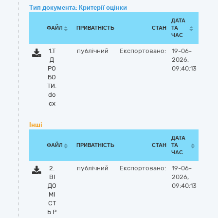
Тип документа: Критерії оцінки
ДАТА
ФАЙЛ
ПРИВАТНІСТЬ
СТАН
ТА
ЧАС
1.Т
публічний
Експортовано:
19-06-
Д
2026,
РО
09:40:13
БО
ТИ.
do
cx
Інші
ДАТА
ФАЙЛ
ПРИВАТНІСТЬ
СТАН
ТА
ЧАС
2.
публічний
Експортовано:
19-06-
ВІ
2026,
ДО
09:40:13
МІ
СТ
Ь Р