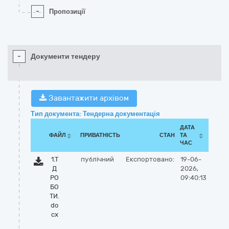
-
Пропозиції
-
Документи тендеру
Завантажити архівом
Тип документа: Тендерна документація
ДАТА
ФАЙЛ
ПРИВАТНІСТЬ
СТАН
ТА
ЧАС
1.Т
публічний
Експортовано:
19-06-
Д
2026,
РО
09:40:13
БО
ТИ.
do
cx