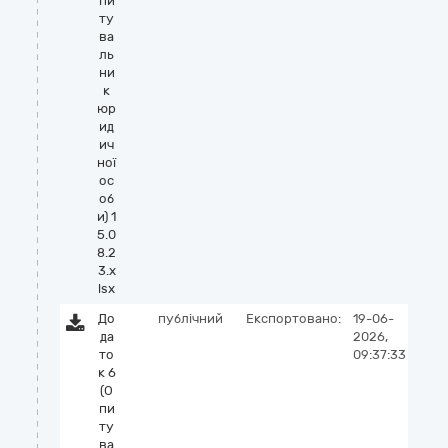
пи
ту
ва
ль
ни
к
юр
ид
ич
ної
ос
об
и) 1
5.0
8.2
3.x
lsx
До
публічний
Експортовано:
19-06-
да
2026,
то
09:37:33
к 6
(О
пи
ту
ва