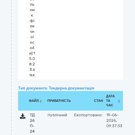
ль
ни
к
фі
зи
чн
ої
ос
об
и) 1
5.0
8.2
3.x
lsx
Тип документа: Тендерна документація
ДАТА
ФАЙЛ
ПРИВАТНІСТЬ
СТАН
ТА
ЧАС
ТД
публічний
Експортовано:
19-06-
26
2026,
П-
09:37:33
24