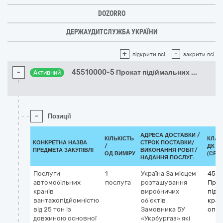
DOZORRO
ДЕРЖАУДИТСЛУЖБА УКРАЇНИ
+
-
відкрити всі
закрити всі
-
45510000-5 Прокат підіймальних
...
Активний
-
Позиції
АДРЕСА ДОСТАВКИ /
КІЛЬКІСТЬ
КЛАС
КОНКРЕТНА НАЗВА
СТРОК ПОСТАВКИ/
/
ДК 02
ПРЕДМЕТА ЗАКУПІВЛІ
ВИКОНАННЯ РОБІТ/
ОД.ВИМІРУ
(CPV)
НАДАННЯ ПОСЛУГ:
Послуги
1
Україна
За місцем
4551
автомобільних
послуга
розташування
Прок
кранів
виробничих
піді
вантажопідйомністю
об’єктів
крані
від 25 тон із
Замовника БУ
опе
довжиною основної
«Укрбургаз» які