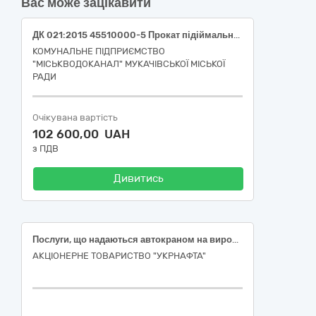
Вас може зацікавити
ДК 021:2015 45510000-5 Прокат підіймальних кранів із оператором
КОМУНАЛЬНЕ ПІДПРИЄМСТВО
"МІСЬКВОДОКАНАЛ" МУКАЧІВСЬКОЇ МІСЬКОЇ
РАДИ
Очікувана вартість
102 600,00 UAH
з ПДВ
Дивитись
Послуги, що надаються автокраном на виробничих об’єктах АТ «Укрнафта»
АКЦІОНЕРНЕ ТОВАРИСТВО "УКPНAФТА"