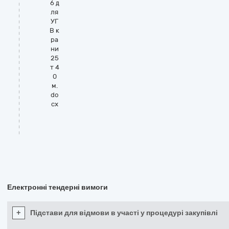
6 д
ля
УГ
В к
ра
ни
25
т 4
0
м.
do
cx
Електронні тендерні вимоги
+
Підстави для відмови в участі у процедурі закупівлі