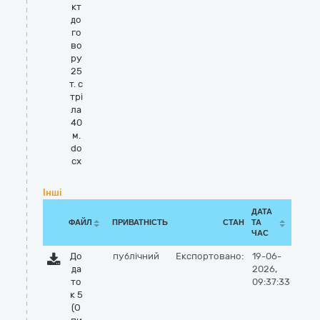
кт
до
го
во
ру
25
т. с
трі
ла
40
м.
do
cx
Інші
ДАТА
ФАЙЛ
ПРИВАТНІСТЬ
СТАН
ТА
ЧАС
До
публічний
Експортовано:
19-06-
да
2026,
то
09:37:33
к 5
(О