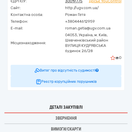
ЄДРПОУ:
30019775
Досьє YouControl
Сайт:
http://ugv.com.ua/
Контактна особа:
Роман Гетя
Телефон:
+380444612959
E-mail:
roman.getia@ugv.com.ua
04053,
Україна
,
м. Київ,
Шевченківський район
Місцезнаходження:
ВУЛИЦЯ КУДРЯВСЬКА
будинок 26/28
0
Витяг про відсутність судимості
Реєстр корупційних порушників
ДЕТАЛІ ЗАКУПІВЛІ
ЗВЕРНЕННЯ
ВИМОГИ/СКАРГИ