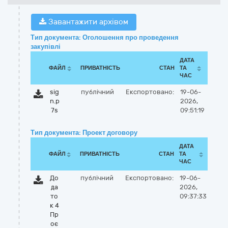
Завантажити архівом
Тип документа: Оголошення про проведення
закупівлі
ДАТА
ФАЙЛ
ПРИВАТНІСТЬ
СТАН
ТА
ЧАС
sig
публічний
Експортовано:
19-06-
n.p
2026,
7s
09:51:19
Тип документа: Проект договору
ДАТА
ФАЙЛ
ПРИВАТНІСТЬ
СТАН
ТА
ЧАС
До
публічний
Експортовано:
19-06-
да
2026,
то
09:37:33
к 4
Пр
оє