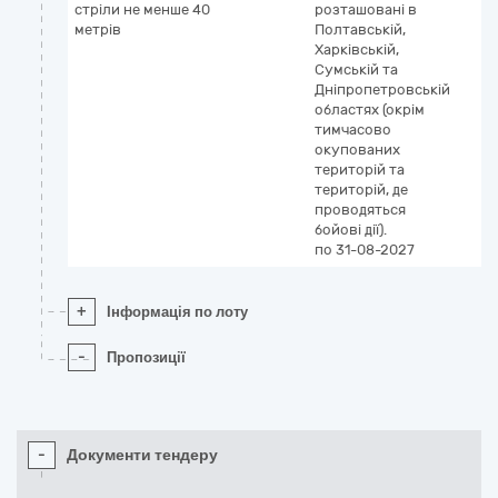
стріли не менше 40
розташовані в
метрів
Полтавській,
Харківській,
Сумській та
Дніпропетровській
областях (окрім
тимчасово
окупованих
територій та
територій, де
проводяться
бойові дії).
по 31-08-2027
+
Інформація по лоту
-
Пропозиції
-
Документи тендеру