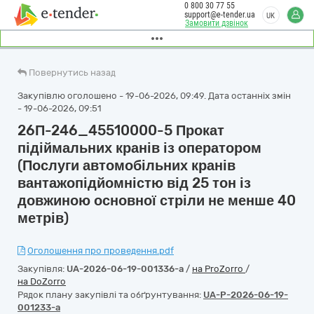
0 800 30 77 55
support@e-tender.ua
UK
Замовити дзвінок
Повернутись назад
Закупівлю оголошено - 19-06-2026, 09:49. Дата останніх змін
- 19-06-2026, 09:51
26П-246_45510000-5 Прокат
підіймальних кранів із оператором
(Послуги автомобільних кранів
вантажопідйомністю від 25 тон із
довжиною основної стріли не менше 40
метрів)
Оголошення про проведення.pdf
Закупівля:
UA-2026-06-19-001336-a
/
на ProZorro
/
на DoZorro
Рядок плану закупівлі та обґрунтування:
UA-P-2026-06-19-
001233-a