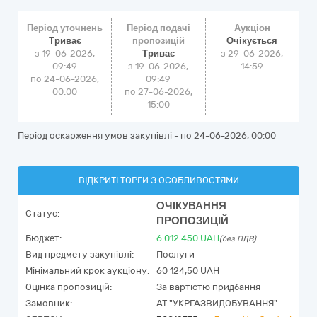
Період уточнень
Період подачі
Аукціон
Триває
пропозицій
Очікується
з 19-06-2026,
Триває
з
29-06-2026,
09:49
з 19-06-2026,
14:59
по 24-06-2026,
09:49
00:00
по 27-06-2026,
15:00
Період оскарження умов закупівлі - по
24-06-2026, 00:00
ВІДКРИТІ ТОРГИ З ОСОБЛИВОСТЯМИ
ОЧІКУВАННЯ
Статус:
ПРОПОЗИЦІЙ
Бюджет:
6 012 450
UAH
(без ПДВ)
Вид предмету закупівлі:
Послуги
Мінімальний крок аукціону:
60 124,50 UAH
Оцінка пропозицій:
За вартістю придбання
Замовник:
АТ "УКРГАЗВИДОБУВАННЯ"