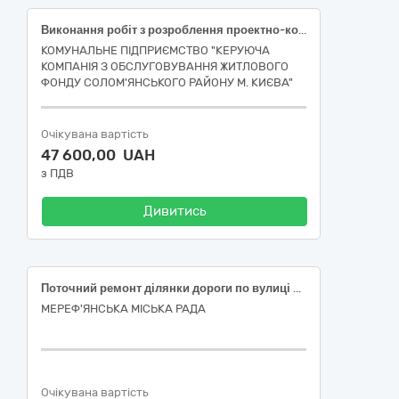
Виконання робіт з розроблення проектно-кошторисної документації по об’єкту: КАПІТАЛЬНИЙ РЕМОНТ ЕЛЕКТРИЧНИХ МЕРЕЖ/ЕЛЕКТРОЩИТОВИХ У ЖИТЛОВОМУ БУДИНКУ ЗА АДРЕСОЮ ВУЛ. НІЖИНСЬКА, 16 у Солом’янському районі м. Києва- [Настанова з визначення вартості проектних, науково-проектних, вишукувальних робіт та експертизи проектної документації на будівництві (за кодом CPV за ДК 021:2015 – 45230000-8 Будівництво трубопроводів, ліній зв’язку та електропередач, шосе, доріг, аеродромів і залізничних доріг; вирівнювання поверхонь, ІА01-9 Проектування та будівництво)] (стадія «Робочий проект»)
КОМУНАЛЬНЕ ПІДПРИЄМСТВО "КЕРУЮЧА
КОМПАНІЯ З ОБСЛУГОВУВАННЯ ЖИТЛОВОГО
ФОНДУ СОЛОМ'ЯНСЬКОГО РАЙОНУ М. КИЄВА"
Очікувана вартість
47 600,00 UAH
з ПДВ
Дивитись
Поточний ремонт ділянки дороги по вулиці Конституції від будинку № 147 до № 155А у м. Мерефа, Харківського району, Харківської області.
МЕРЕФ'ЯНСЬКА МІСЬКА РАДА
Очікувана вартість