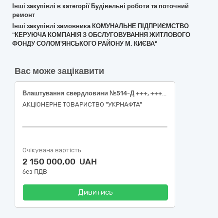
Інші закупівлі в категорії Будівельні роботи та поточний
ремонт
Інші закупівлі замовника КОМУНАЛЬНЕ ПІДПРИЄМСТВО
"КЕРУЮЧА КОМПАНІЯ З ОБСЛУГОВУВАННЯ ЖИТЛОВОГО
ФОНДУ СОЛОМ'ЯНСЬКОГО РАЙОНУ М. КИЄВА"
Вас може зацікавити
Влаштування свердловини №514-Д +++, +++ Калуського району Івано-Франківської області в частині прокладання нафтопроводу (шлейфу)
АКЦІОНЕРНЕ ТОВАРИСТВО "УКPНAФТА"
Очікувана вартість
2 150 000,00 UAH
без ПДВ
Дивитись