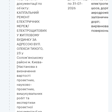
документації по
по 31-07-
електропере
об’єкту:
2026
шосе, доріг,
КАПІТАЛЬНИЙ
аеродромів і
РЕМОНТ
залізничних
ЕЛЕКТРИЧНИХ
доріг;
МЕРЕЖ/
вирівнюван
ЕЛЕКТРОЩИТОВИХ
поверхонь
У ЖИТЛОВОМУ
БУДИНКУ ЗА
АДРЕСОЮ ВУЛ.
ОЛЕКСИ ТИХОГО,
23 у
Солом’янському
районі м. Києва-
[Настанова з
визначення
вартості
проектних,
науково-
проектних,
вишукувальних
робіт та
експертизи
проектної
документації на