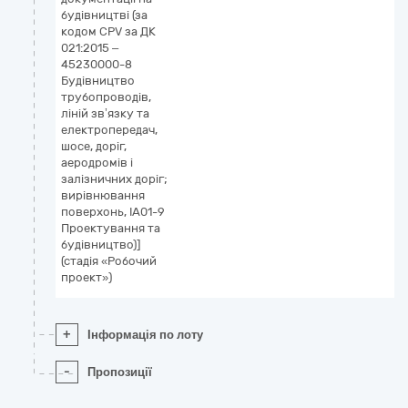
будівництві (за
кодом CPV за ДК
021:2015 –
45230000-8
Будівництво
трубопроводів,
ліній зв’язку та
електропередач,
шосе, доріг,
аеродромів і
залізничних доріг;
вирівнювання
поверхонь, ІА01-9
Проектування та
будівництво)]
(стадія «Робочий
проект»)
+
Інформація по лоту
-
Пропозиції