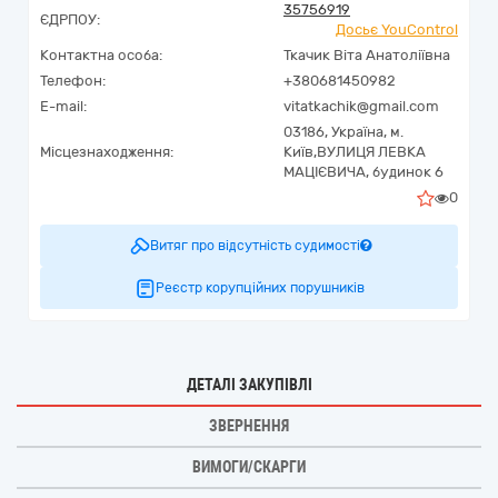
35756919
ЄДРПОУ:
Досьє YouControl
Контактна особа:
Ткачик Віта Анатоліївна
Телефон:
+380681450982
E-mail:
vitatkachik@gmail.com
03186,
Україна
,
м.
Місцезнаходження:
Київ,
ВУЛИЦЯ ЛЕВКА
МАЦІЄВИЧА, будинок 6
0
Витяг про відсутність судимості
Реєстр корупційних порушників
ДЕТАЛІ ЗАКУПІВЛІ
ЗВЕРНЕННЯ
ВИМОГИ/СКАРГИ