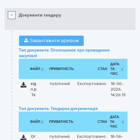
-
Документи тендеру
Завантажити архівом
Тип документа: Оголошення про проведення
закупівлі
ДАТА
ФАЙЛ
ПРИВАТНІСТЬ
СТАН
ТА
ЧАС
sig
публічний
Експортовано:
18-06-
n.p
2026,
7s
14:26:13
Тип документа: Тендерна документація
ДАТА
ФАЙЛ
ПРИВАТНІСТЬ
СТАН
ТА
ЧАС
Ог
публічний
Експортовано:
18-06-