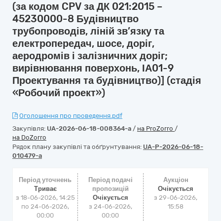
(за кодом CPV за ДК 021:2015 –
45230000-8 Будівництво
трубопроводів, ліній зв’язку та
електропередач, шосе, доріг,
аеродромів і залізничних доріг;
вирівнювання поверхонь, ІА01-9
Проектування та будівництво)] (стадія
«Робочий проект»)
Оголошення про проведення.pdf
Закупівля:
UA-2026-06-18-008364-a
/
на ProZorro
/
на DoZorro
Рядок плану закупівлі та обґрунтування:
UA-P-2026-06-18-
010479-a
Період уточнень
Період подачі
Аукціон
Триває
пропозицій
Очікується
з 18-06-2026, 14:25
Очікується
з
29-06-2026,
по 24-06-2026,
з 24-06-2026,
15:58
00:00
00:00