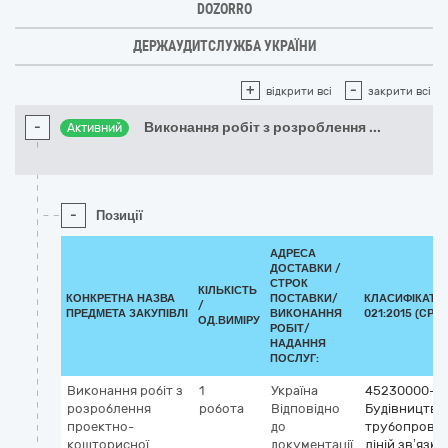
DOZORRO
ДЕРЖАУДИТСЛУЖБА УКРАЇНИ
+
-
відкрити всі
закрити всі
-
Виконання робіт з розроблення
...
Активний
-
Позиції
АДРЕСА
ДОСТАВКИ /
СТРОК
КІЛЬКІСТЬ
КОНКРЕТНА НАЗВА
ПОСТАВКИ/
КЛАСИФІКАТО
/
ПРЕДМЕТА ЗАКУПІВЛІ
ВИКОНАННЯ
021:2015 (CPV)
ОД.ВИМІРУ
РОБІТ/
НАДАННЯ
ПОСЛУГ:
Виконання робіт з
1
Україна
45230000-8
розроблення
робота
Відповідно
Будівництво
проектно-
до
трубопровод
кошторисної
документації
ліній зв’язку