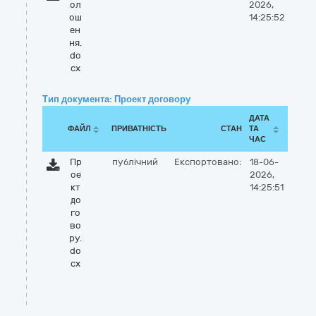
ол
2026,
ош
14:25:52
ен
ня.
do
cx
Тип документа: Проект договору
ДАТА
ФАЙЛ
ПРИВАТНІСТЬ
СТАН
ТА
ЧАС
Пр
публічний
Експортовано:
18-06-
ое
2026,
кт
14:25:51
до
го
во
ру.
do
cx