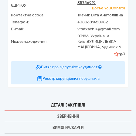
35756919
ЄДРПОУ:
Досьє YouControl
Контактна особа:
Ткачик Віта Анатоліївна
Телефон:
+380681450982
E-mail:
vitatkachik@gmail.com
03186,
Україна
,
м.
Місцезнаходження:
Київ,
ВУЛИЦЯ ЛЕВКА
МАЦІЄВИЧА, будинок 6
0
Витяг про відсутність судимості
Реєстр корупційних порушників
ДЕТАЛІ ЗАКУПІВЛІ
ЗВЕРНЕННЯ
ВИМОГИ/СКАРГИ