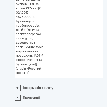
будівництві (за
кодом CPV за ДК
021:2015 –
45230000-8
Будівництво
трубопроводів,
ліній зв’язку та
електропередач,
шосе, доріг,
аеродромів і
залізничних доріг;
вирівнювання
поверхонь, ІА01-9
Проектування та
будівництво)]
(стадія «Робочий
проект»)
+
Інформація по лоту
-
Пропозиції