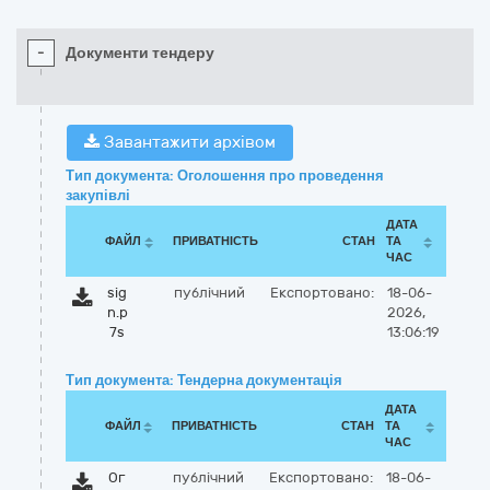
-
Документи тендеру
Завантажити архівом
Тип документа: Оголошення про проведення
закупівлі
ДАТА
ФАЙЛ
ПРИВАТНІСТЬ
СТАН
ТА
ЧАС
sig
публічний
Експортовано:
18-06-
n.p
2026,
7s
13:06:19
Тип документа: Тендерна документація
ДАТА
ФАЙЛ
ПРИВАТНІСТЬ
СТАН
ТА
ЧАС
Ог
публічний
Експортовано:
18-06-