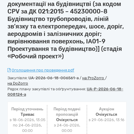
документації на будівництві (за кодом
CPV за ДК 021:2015 – 45230000-8
Будівництво трубопроводів, ліній
зв’язку та електропередач, шосе, доріг,
аеродромів і залізничних доріг;
вирівнювання поверхонь, ІА01-9
Проектування та будівництво)] (стадія
«Робочий проект»)
Оголошення про проведення.pdf
Закупівля:
UA-2026-06-18-006561-a
/
на ProZorro
/
на DoZorro
Рядок плану закупівлі та обґрунтування:
UA-P-2026-06-18-
008124-a
Період уточнень
Період подачі
Аукціон
Триває
пропозицій
Очікується
з 18-06-2026, 13:05
Очікується
з
29-06-2026, 13:16
по 24-06-2026,
з 24-06-2026,
00:00
00:00