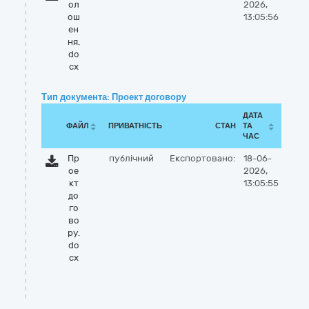
ол
2026,
ош
13:05:56
ен
ня.
do
cx
Тип документа: Проект договору
ДАТА
ФАЙЛ
ПРИВАТНІСТЬ
СТАН
ТА
ЧАС
Пр
публічний
Експортовано:
18-06-
ое
2026,
кт
13:05:55
до
го
во
ру.
do
cx