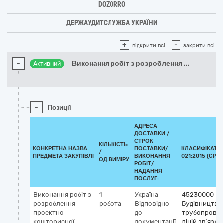
DOZORRO
ДЕРЖАУДИТСЛУЖБА УКРАЇНИ
+
-
відкрити всі
закрити всі
-
Виконання робіт з розроблення
...
Активний
-
Позиції
АДРЕСА
ДОСТАВКИ /
СТРОК
КІЛЬКІСТЬ
КОНКРЕТНА НАЗВА
ПОСТАВКИ/
КЛАСИФІКАТО
/
ПРЕДМЕТА ЗАКУПІВЛІ
ВИКОНАННЯ
021:2015 (CPV)
ОД.ВИМІРУ
РОБІТ/
НАДАННЯ
ПОСЛУГ:
Виконання робіт з
1
Україна
45230000-8
розроблення
робота
Відповідно
Будівництво
проектно-
до
трубопровод
кошторисної
документації
ліній зв’язку