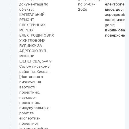
документації по
по 31-07-
електропере
об’єкту:
2026
шосе, доріг,
КАПІТАЛЬНИЙ
аеродромів і
РЕМОНТ
залізничних
ЕЛЕКТРИЧНИХ
доріг;
МЕРЕЖ/
вирівнюван
ЕЛЕКТРОЩИТОВИХ
поверхонь
У ЖИТЛОВОМУ
БУДИНКУ ЗА
АДРЕСОЮ ВУЛ.
МИКОЛИ
ШЕПЕЛЄВА, 6-А у
Солом’янському
районі м. Києва-
[Настанова з
визначення
вартості
проектних,
науково-
проектних,
вишукувальних
робіт та
експертизи
проектної
документації на