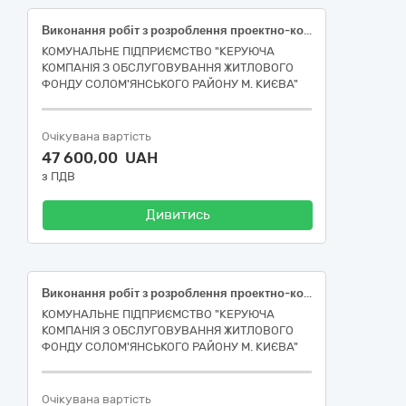
Виконання робіт з розроблення проектно-кошторисної документації по об’єкту: КАПІТАЛЬНИЙ РЕМОНТ ЕЛЕКТРИЧНИХ МЕРЕЖ/ЕЛЕКТРОЩИТОВИХ У ЖИТЛОВОМУ БУДИНКУ ЗА АДРЕСОЮ ВУЛ. МИКОЛИ ШЕПЕЛЄВА, 8 у Солом’янському районі м. Києва- [Настанова з визначення вартості проектних, науково-проектних, вишукувальних робіт та експертизи проектної документації на будівництві (за кодом CPV за ДК 021:2015 – 45230000-8 Будівництво трубопроводів, ліній зв’язку та електропередач, шосе, доріг, аеродромів і залізничних доріг; вирівнювання поверхонь, ІА01-9 Проектування та будівництво)] (стадія «Робочий проект»)
КОМУНАЛЬНЕ ПІДПРИЄМСТВО "КЕРУЮЧА
КОМПАНІЯ З ОБСЛУГОВУВАННЯ ЖИТЛОВОГО
ФОНДУ СОЛОМ'ЯНСЬКОГО РАЙОНУ М. КИЄВА"
Очікувана вартість
47 600,00 UAH
з ПДВ
Дивитись
Виконання робіт з розроблення проектно-кошторисної документації по об’єкту: КАПІТАЛЬНИЙ РЕМОНТ ЕЛЕКТРИЧНИХ МЕРЕЖ/ЕЛЕКТРОЩИТОВИХ У ЖИТЛОВОМУ БУДИНКУ ЗА АДРЕСОЮ ПРОСП. ВІДРАДНИЙ, 18-А у Солом’янському районі м. Києва- [Настанова з визначення вартості проектних, науково-проектних, вишукувальних робіт та експертизи проектної документації на будівництві (за кодом CPV за ДК 021:2015 – 45230000-8 Будівництво трубопроводів, ліній зв’язку та електропередач, шосе, доріг, аеродромів і залізничних доріг; вирівнювання поверхонь, ІА01-9 Проектування та будівництво)] (стадія «Робочий проект»)
КОМУНАЛЬНЕ ПІДПРИЄМСТВО "КЕРУЮЧА
КОМПАНІЯ З ОБСЛУГОВУВАННЯ ЖИТЛОВОГО
ФОНДУ СОЛОМ'ЯНСЬКОГО РАЙОНУ М. КИЄВА"
Очікувана вартість