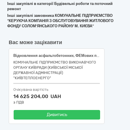
Інші закупівлі в категорії Будівельні роботи та поточний
ремонт
Інші закупівлі замовника КОМУНАЛЬНЕ ПІДПРИЄМСТВО
"КЕРУЮЧА КОМПАНІЯ З ОБСЛУГОВУВАННЯ ЖИТЛОВОГО
ФОНДУ СОЛОМ'ЯНСЬКОГО РАЙОНУ М. КИЄВА"
Вас може зацікавити
Відновлення асфальтобетонних, ФЕМових покриттів місць розриттів після усунення пошкоджень на теплових мережах СП «КИЇВСЬКІ ТЕПЛОВІ МЕРЕЖІ» КП «КИЇВТЕПЛОЕНЕРГО» в Оболонському адміністративному районі м. Києва
КОМУНАЛЬНЕ ПІДПРИЄМСТВО ВИКОНАВЧОГО
ОРГАНУ КИЇВРАДИ (КИЇВСЬКОЇ МІСЬКОЇ
ДЕРЖАВНОЇ АДМІНІСТРАЦІЇ)
"КИЇВТЕПЛОЕНЕРГО"
Очікувана вартість
14 625 204,00 UAH
з ПДВ
Дивитись