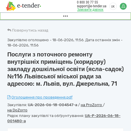
0 800 30 77 55
support@e-tender.ua
UK
Замовити дзвінок
Повернутись назад
Закупівлю оголошено - 18-06-2026, 11:56. Дата останніх змін -
18-06-2026, 11:56
Послуги з поточного ремонту
внутрішніх приміщень (коридору)
закладу дошкільної освіти (ясла-садок)
№116 Львівської міської ради за
адресою: м. Львів, вул. Джерельна, 71
Оголошення про проведення.pdf
Закупівля:
UA-2026-06-18-004547-a
/
на ProZorro
/
на DoZorro
Рядок плану закупівлі та обґрунтування:
UA-P-2026-06-18-
001480-a