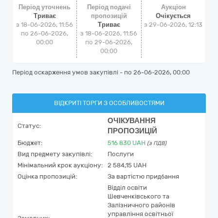
Період уточнень
Період подачі
Аукціон
Триває
пропозицій
Очікується
з 18-06-2026, 11:56
Триває
з
29-06-2026, 12:13
по 26-06-2026,
з 18-06-2026, 11:56
00:00
по 29-06-2026,
00:00
Період оскарження умов закупівлі - по
26-06-2026, 00:00
ВІДКРИТІ ТОРГИ З ОСОБЛИВОСТЯМИ
ОЧІКУВАННЯ
Статус:
ПРОПОЗИЦІЙ
Бюджет:
516 830
UAH
(з ПДВ)
Вид предмету закупівлі:
Послуги
Мінімальний крок аукціону:
2 584,15 UAH
Оцінка пропозицій:
За вартістю придбання
Відділ освіти
Шевченківського та
Залізничного районів
управління освітньої