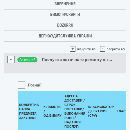
ЗВЕРНЕННЯ
ВИМОГИ/СКАРГИ
DOZORRO
ДЕРЖАУДИТСЛУЖБА УКРАЇНИ
+
-
відкрити всі
закрити всі
-
Послуги з поточного ремонту вн
...
Активний
-
Позиції
АДРЕСА
ДОСТАВКИ /
КОНКРЕТНА
СТРОК
КІЛЬКІСТЬ
КЛАСИФІКАТОР
НАЗВА
ПОСТАВКИ/
/
ДК 021:2015
КЛАСИФ
ПРЕДМЕТА
ВИКОНАННЯ
ОД.ВИМІРУ
(CPV)
ЗАКУПІВЛІ
РОБІТ/
НАДАННЯ
ПОСЛУГ: