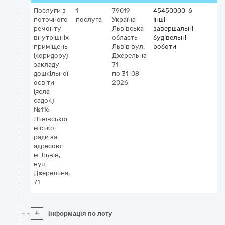
Послуги з
1
79019
45450000-6
поточного
послуга
Україна
Інші
ремонту
Львівська
завершальні
внутрішніх
область
будівельні
приміщень
Львів
вул.
роботи
(коридору)
Джерельна
закладу
71
дошкільної
по 31-08-
освіти
2026
(ясла-
садок)
№116
Львівської
міської
ради за
адресою:
м. Львів,
вул.
Джерельна,
71
+
Інформація по лоту