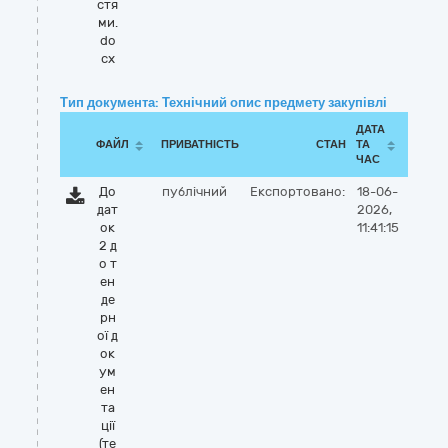
стя
ми.
do
cx
Тип документа: Технічний опис предмету закупівлі
ДАТА
ФАЙЛ
ПРИВАТНІСТЬ
СТАН
ТА
ЧАС
До
публічний
Експортовано:
18-06-
дат
2026,
ок
11:41:15
2 д
о т
ен
де
рн
ої д
ок
ум
ен
та
ції
(те