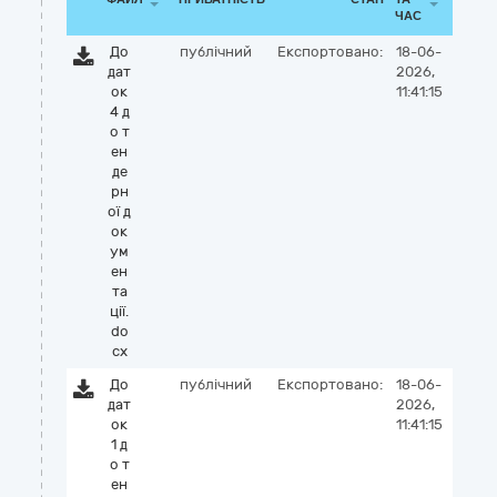
ЧАС
До
публічний
Експортовано:
18-06-
дат
2026,
ок
11:41:15
4 д
о т
ен
де
рн
ої д
ок
ум
ен
та
ції.
do
cx
До
публічний
Експортовано:
18-06-
дат
2026,
ок
11:41:15
1 д
о т
ен