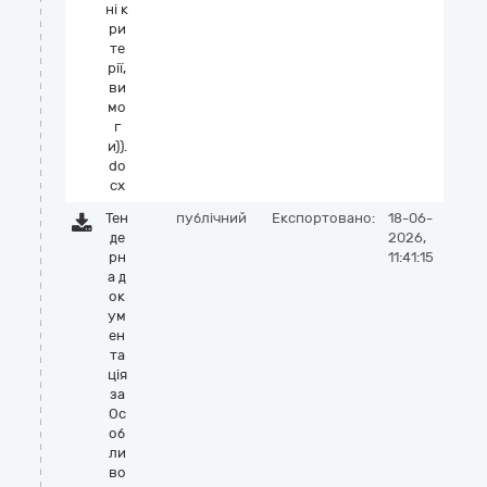
ні к
ри
те
рії,
ви
мо
г
и)).
do
cx
Тен
публічний
Експортовано:
18-06-
де
2026,
рн
11:41:15
а д
ок
ум
ен
та
ція
за
Ос
об
ли
во