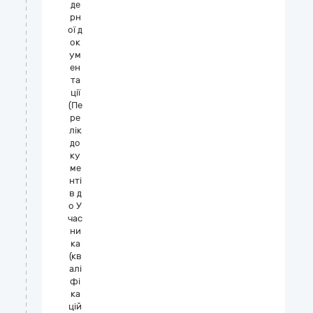
де
рн
ої д
ок
ум
ен
та
ції
(Пе
ре
лік
до
ку
ме
нті
в д
о У
час
ни
ка
(кв
алі
фі
ка
цій