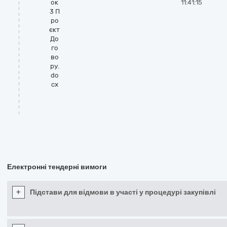
ок
11:41:15
3 П
ро
єкт
До
го
во
ру.
do
cx
Електронні тендерні вимоги
+
Підстави для відмови в участі у процедурі закупівлі