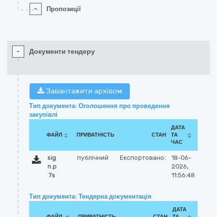
-
Пропозиції
-
Документи тендеру
Завантажити архівом
Тип документа: Оголошення про проведення
закупівлі
ДАТА
ФАЙЛ
ПРИВАТНІСТЬ
СТАН
ТА
ЧАС
sig
публічний
Експортовано:
18-06-
n.p
2026,
7s
11:56:48
Тип документа: Тендерна документація
ДАТА
ФАЙЛ
ПРИВАТНІСТЬ
СТАН
ТА