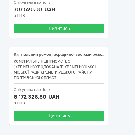
Очікувана вартість
707 520,00 UAH
з ПДВ
Дивитись
Капітальний ремонт аераційної системи резервної лінії аеротенку КП "Кременчукводоканал" за адресою: Полтавська область, місто Кременчук, набережна Лейтенанта Дніпрова, 121" (Коригування)
КОМУНАЛЬНЕ ПІДПРИЄМСТВО
"КРЕМЕНЧУКВОДОКАНАЛ" КРЕМЕНЧУЦЬКОЇ
МІСЬКОЇ РАДИ КРЕМЕНЧУЦЬКОГО РАЙОНУ
ПОЛТАВСЬКОЇ ОБЛАСТІ
Очікувана вартість
8 172 328,80 UAH
з ПДВ
Дивитись