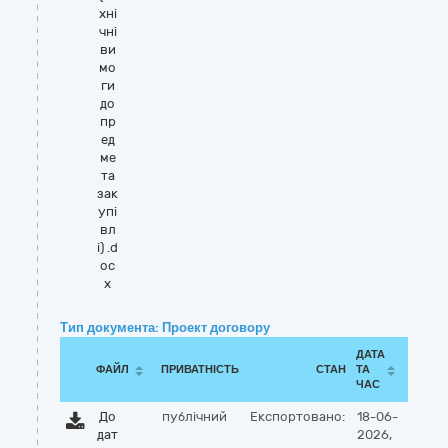
хні
чні
ви
мо
ги
до
пр
ед
ме
та
зак
упі
вл
і) .d
oc
x
Тип документа: Проект договору
ДАТА
ФАЙЛ
ПРИВАТНІСТЬ
СТАН
ТА
ЧАС
До
публічний
Експортовано:
18-06-
дат
2026,