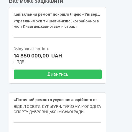
Вас може зацікавити
Капітальний ремонт покрівлі Ліцею «Універсум» Шевченківського району м. Києва пров. Політехнічний, 3-A (код ДК 021:2015 (CPV) 45453000-7 Капітальний ремонт і реставрація)
Управління освіти Шевченківської районної в
місті Києві державної адміністрації
Очікувана вартість
14 850 000,00 UAH
з ПДВ
Дивитись
«Поточний ремонт з усунення аварійного стану приміщення Центру дитячої та юнацької творчості Дубровицької міської ради, за адресою: Рівненська область, м.Дубровиця, вул.1000-ліття Дубровиці, 3» код ДК 021:2015 «Єдиний закупівельний словник» 45450000-6 Інші завершальні будівельні роботи
ВІДДІЛ ОСВІТИ, КУЛЬТУРИ, ТУРИЗМУ, МОЛОДІ ТА
СПОРТУ ДУБРОВИЦЬКОЇ МІСЬКОЇ РАДИ