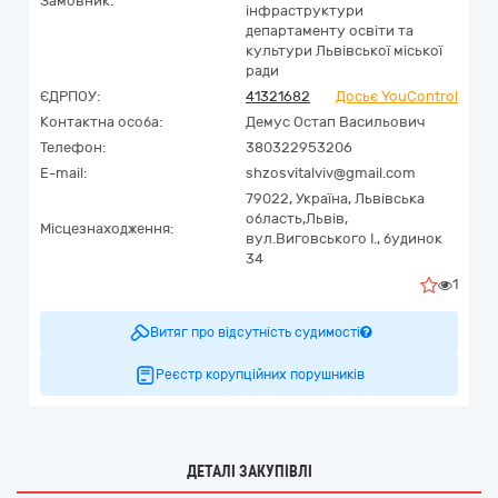
Замовник:
інфраструктури
департаменту освіти та
культури Львівської міської
ради
ЄДРПОУ:
41321682
Досьє YouControl
Контактна особа:
Демус Остап Васильович
Телефон:
380322953206
E-mail:
shzosvitalviv@gmail.com
79022,
Україна
,
Львівська
область,
Львів,
Місцезнаходження:
вул.Виговського І., будинок
34
1
Витяг про відсутність судимості
Реєстр корупційних порушників
ДЕТАЛІ ЗАКУПІВЛІ